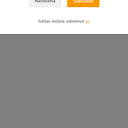
Súhlasím
Nastavenia
Súhlas môžete odmietnuť
tu
.