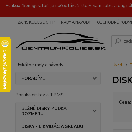
Funkcia "konfigurátor" je našeptávač, ktorý Vám zobrazí originá
ZÁPIS KOLIES DO TP
RADY A NÁVODY
OBCHODNÉ PODMI
Unikátne rady a návody
Úvod
DISK
PORADÍME TI
Ponuka diskov a TPMS
Cena:
BEŽNÉ DISKY PODĽA
ROZMERU
DISKY - LIKVIDÁCIA SKLADU