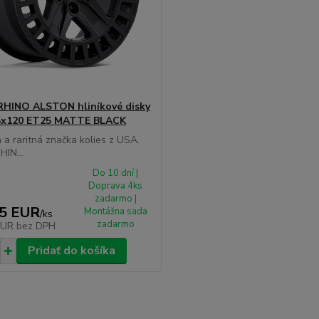
HINO ALSTON hliníkové disky
 5x120 ET25 MATTE BLACK
 a raritná značka kolies z USA.
IN...
Do 10 dní |
Doprava 4ks
zadarmo |
45 EUR
Montážna sada
/
ks
zadarmo
EUR
bez DPH
Pridať do košíka