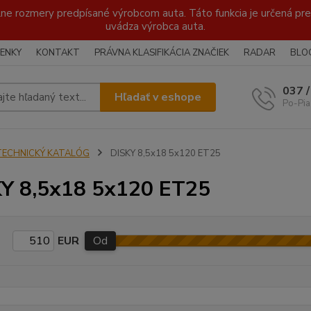
lne rozmery predpísané výrobcom auta. Táto funkcia je určená pre 
uvádza výrobca auta.
ENKY
KONTAKT
PRÁVNA KLASIFIKÁCIA ZNAČIEK
RADAR
BLO
037 
Hľadať v eshope
Po-Pia
TECHNICKÝ KATALÓG
DISKY 8,5x18 5x120 ET25
Y 8,5x18 5x120 ET25
EUR
Od