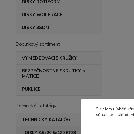
DISKY ROTIFORM
DISKY WOLFRACE
DISKY 3SDM
Doplnkový sortiment
VYMEDZOVACIE KRÚŽKY
BEZPEČNOSTNÉ SKRUTKY a
MATICE
PUKLICE
Technické katalógy
S cieľom uľahčiť už
súhlasíte s ukladan
TECHNICKÝ KATALÓG
DISKY 8,5x20 5x120 ET33