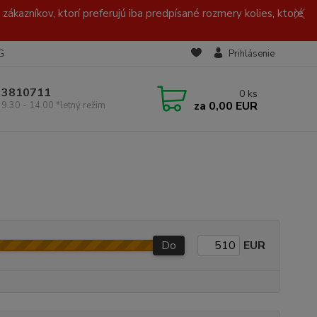
zákazníkov, ktorí preferujú iba predpísané rozmery kolies, ktoré
G
Prihlásenie
/ 3810711
0
ks
za
0,00 EUR
 9.30 - 14.00 *letný režim
Do
EUR