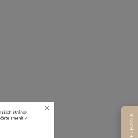
našich stránok
AI MECHANIK
ôžete zmeniť v