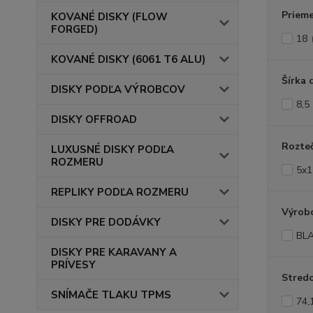
Prieme
KOVANÉ DISKY (FLOW
FORGED)
18
KOVANÉ DISKY (6061 T6 ALU)
Šírka 
DISKY PODĽA VÝROBCOV
8,5
DISKY OFFROAD
Rozte
LUXUSNÉ DISKY PODĽA
ROZMERU
5x1
REPLIKY PODĽA ROZMERU
Výrob
DISKY PRE DODÁVKY
BL
DISKY PRE KARAVANY A
PRÍVESY
Stredo
SNÍMAČE TLAKU TPMS
74,