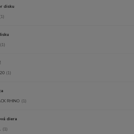
r disku
(1)
disku
(1)
č
20
(1)
ca
ACK RHINO
(1)
vá diera
1
(1)