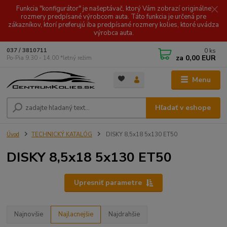
Funkcia "konfigurátor" je našeptávač, ktorý Vám zobrazí originálne
rozmery predpísané výrobcom auta. Táto funkcia je určená pre
zákazníkov, ktorí preferujú iba predpísané rozmery kolies, ktoré uvádza
výrobca auta.
0
ks
037 / 3810711
za
0,00 EUR
Po-Pia 9.30 - 14.00 *letný režim
Menu
Hľadať v eshope
Úvod
TECHNICKÝ KATALÓG
DISKY 8,5x18 5x130 ET50
DISKY 8,5x18 5x130 ET50
Upresniť parametre
Najnovšie
Najlacnejšie
Najdrahšie