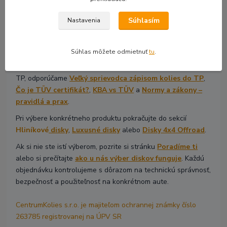
nakupuje kdekoľvek.
Súhlasím
Nastavenia
Ak riešite technické parametre, začnite článkami
Základný
prehľad rozmerov diskov
,
Výber diskov podľa cieľa
alebo
Môžem dať väčšie disky?
.
Súhlas môžete odmietnuť
tu
.
Ak vás zaujíma legislatíva, homologizácia a zápis kolies do
TP, odporúčame
Veľký sprievodca zápisom kolies do TP
,
Čo je TÜV certifikát?
,
KBA vs TÜV
a
Normy a zákony –
pravidlá a prax
.
Pri výbere konkrétneho produktu pokračujte do sekcií
Hliníkové
disky
,
Luxusné disky
alebo
Disky 4x4 Offroad
.
Ak si nie ste istí výberom, pozrite si stránku
Poradíme ti
alebo si prečítajte
ako u nás výber diskov funguje
. Každú
objednávku kontrolujeme s dôrazom na technickú správnosť,
bezpečnosť a použiteľnosť na konkrétnom aute.
CentrumKolies s.r.o. je majiteľom ochrannej známky číslo
263785 registrovanej na ÚPV SR