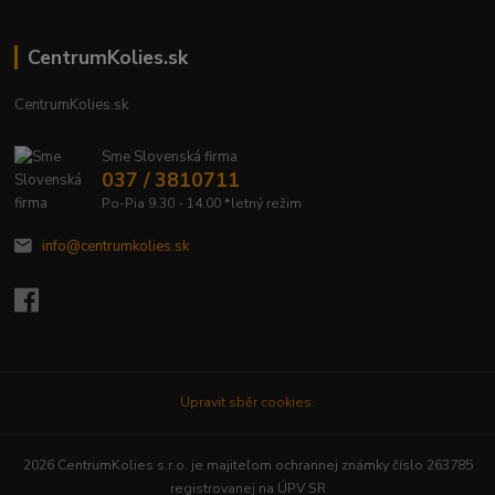
CentrumKolies.sk
CentrumKolies.sk
Sme Slovenská firma
037 / 3810711
Po-Pia 9.30 - 14.00 *letný režim
info@centrumkolies.sk
Upravit sběr cookies.
2026 CentrumKolies s.r.o. je majiteľom ochrannej známky číslo 263785
registrovanej na ÚPV SR