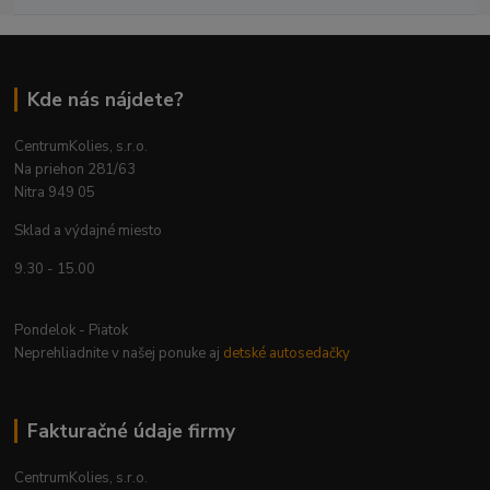
Kde nás nájdete?
CentrumKolies, s.r.o.
Na priehon 281/63
Nitra 949 05
Sklad a výdajné miesto
9.30 - 15.00
Pondelok - Piatok
Neprehliadnite v našej ponuke aj
detské autosedačky
Fakturačné údaje firmy
CentrumKolies, s.r.o.