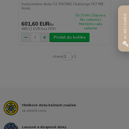
Svetoznáme disky OZ RACING Challenge HLT MB
hliník...
AI MECHANIK
Do 10 dní | Doprava
4ks zadarmo |
601,60 EUR
Montážna sada
/
ks
zadarmo
489,11 EUR
bez DPH
Pridať do košíka
strana
z 1
Hliníkové disky bežných značiek
za skvelú cenu
Luxusné a dizajnové disky