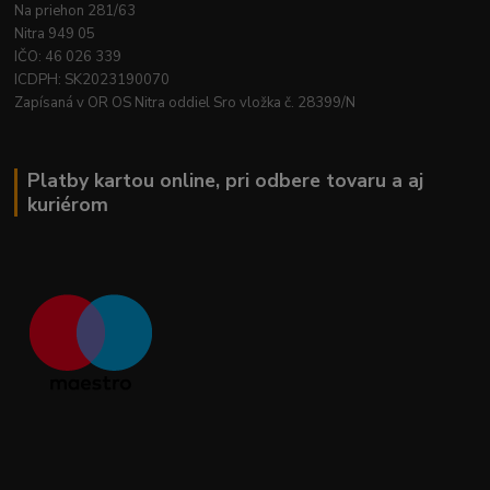
Na priehon 281/63
Nitra 949 05
IČO: 46 026 339
ICDPH: SK2023190070
Zapísaná v OR OS Nitra oddiel Sro vložka č. 28399/N
Platby kartou online, pri odbere tovaru a aj
kuriérom