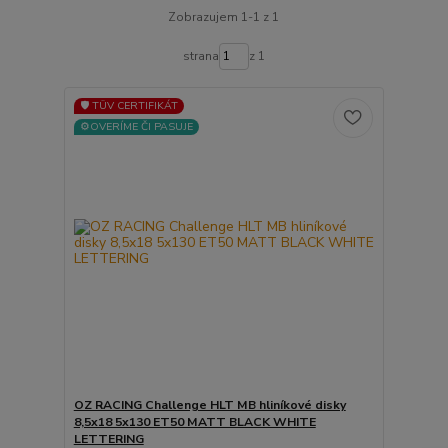
Zobrazujem 1-1 z 1
strana
z 1
🛡️ TÜV CERTIFIKÁT
⚙️OVERÍME ČI PASUJE
OZ RACING Challenge HLT MB hliníkové disky
8,5x18 5x130 ET50 MATT BLACK WHITE
LETTERING