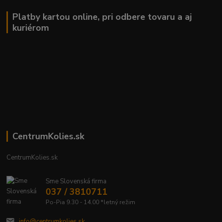
Platby kartou online, pri odbere tovaru a aj
kuriérom
CentrumKolies.sk
CentrumKolies.sk
Sme Slovenská firma
037 / 3810711
Po-Pia 9.30 - 14.00 *letný režim
info@centrumkolies.sk