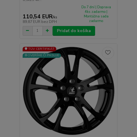
Do 7 dní | Doprava
4ks zadarmo |
110,54 EUR
Montážna sada
/
ks
zadarmo
89,87 EUR
bez DPH
Pridať do košíka
🛡️ TÜV CERTIFIKÁT
⚙️OVERÍME ČI PASUJE