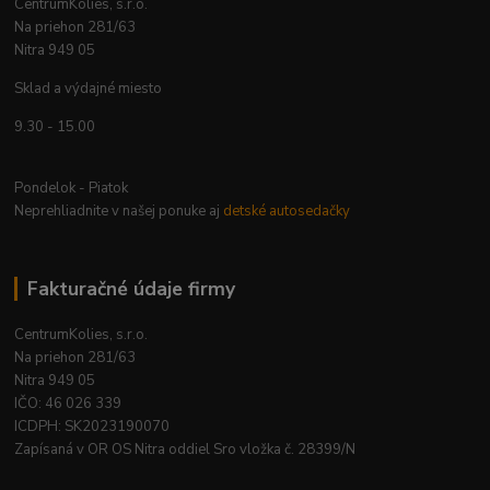
CentrumKolies, s.r.o.
Na priehon 281/63
Nitra 949 05
Sklad a výdajné miesto
9.30 - 15.00
Pondelok - Piatok
Neprehliadnite v našej ponuke aj
detské autosedačky
Fakturačné údaje firmy
CentrumKolies, s.r.o.
Na priehon 281/63
Nitra 949 05
IČO: 46 026 339
ICDPH: SK2023190070
Zapísaná v OR OS Nitra oddiel Sro vložka č. 28399/N