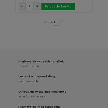
Pridať do košíka
strana
z 1
Hliníkové disky bežných značiek
za skvelú cenu
Luxusné a dizajnové disky
pre náročných
Offroad disky aké inde nenájdete
aj na Americké autá
Plechové disky za super ceny