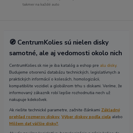
takmer na každé auto
🧭 CentrumKolies sú nielen disky
samotné, ale aj vedomosti okolo nich
CentrumKolies.sk nie je iba katalóg a eshop pre
alu disky
.
Budujeme otvorenú databázu technických, legislatívnych a
praktických informácií o kolesách, homologizácii,
kompatibilite vozidiel a globálnom trhu s diskami. Veríme, že
informovaný zákazník robí lepšie rozhodnutia nech už
nakupuje kdekoľvek.
Ak riešite technické parametre, začnite článkami
Základný
prehľad rozmerov diskov
,
Výber diskov podľa cieľa
alebo
Môžem dať väčšie disky?
.