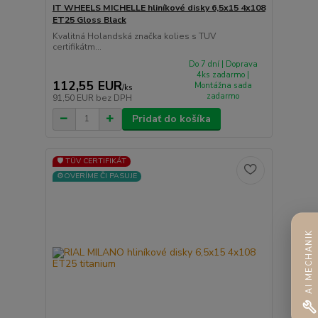
IT WHEELS MICHELLE hliníkové disky 6,5x15 4x108
ET25 Gloss Black
Kvalitná Holandská značka kolies s TUV
certifikátm...
Do 7 dní | Doprava
4ks zadarmo |
112,55 EUR
Montážna sada
/
ks
zadarmo
91,50 EUR
bez DPH
Pridať do košíka
🛡️ TÜV CERTIFIKÁT
⚙️OVERÍME ČI PASUJE
AI MECHANIK