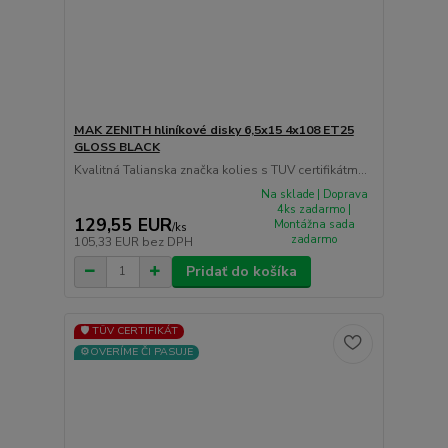
MAK ZENITH hliníkové disky 6,5x15 4x108 ET25
GLOSS BLACK
Kvalitná Talianska značka kolies s TUV certifikátm...
Na sklade | Doprava
4ks zadarmo |
129,55 EUR
Montážna sada
/
ks
zadarmo
105,33 EUR
bez DPH
Pridať do košíka
🛡️ TÜV CERTIFIKÁT
⚙️OVERÍME ČI PASUJE