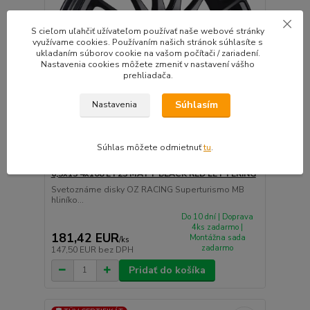
S cieľom uľahčiť užívateľom používať naše webové stránky
využívame cookies. Používaním našich stránok súhlasíte s
ukladaním súborov cookie na vašom počítači / zariadení.
Nastavenia cookies môžete zmeniť v nastavení vášho
prehliadača.
Súhlasím
Nastavenia
Súhlas môžete odmietnuť
tu
.
OZ RACING Superturismo MB hliníkové disky
6,5x15 4x108 ET25 MATT BLACK RED LETTERING
Svetoznáme disky OZ RACING Superturismo MB
hliníko...
Do 10 dní | Doprava
4ks zadarmo |
181,42 EUR
Montážna sada
/
ks
zadarmo
147,50 EUR
bez DPH
Pridať do košíka