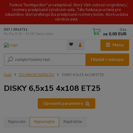
Funkcia "konfigurátor" je našeptávač, ktorý Vám zobrazí originálne
rozmery predpísané výrobcom auta. Táto funkcia je určená pre
zákazníkov, ktorí preferujú iba predpísané rozmery kolies, ktoré uvádza
výrobca auta.
0
ks
037 / 3810711
za
0,00 EUR
Po-Pia 9.30 - 14.00 *letný režim
Menu
Hľadať v eshope
Úvod
TECHNICKÝ KATALÓG
DISKY 6,5x15 4x108 ET25
DISKY 6,5x15 4x108 ET25
Upresniť parametre
Najnovšie
Najlacnejšie
Najdrahšie