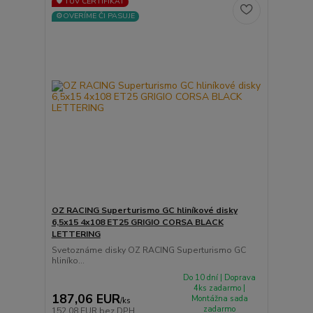
🛡️ TÜV CERTIFIKÁT
⚙️OVERÍME ČI PASUJE
OZ RACING Superturismo GC hliníkové disky
6,5x15 4x108 ET25 GRIGIO CORSA BLACK
LETTERING
Svetoznáme disky OZ RACING Superturismo GC
hliníko...
Do 10 dní | Doprava
4ks zadarmo |
187,06 EUR
Montážna sada
/
ks
zadarmo
152,08 EUR
bez DPH