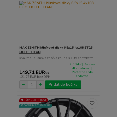
MAK ZENITH hliníkové disky 6,5x15 4x108 ET25
LIGHT TITAN
Kvalitná Talianska značka kolies s TUV certifikátm...
Do 10 dní | Doprava
4ks zadarmo |
149,71 EUR
Montážna sada
/
ks
zadarmo
121,72 EUR
bez DPH
Pridať do košíka
🛡️ TÜV CERTIFIKÁT
⚙️OVERÍME ČI PASUJE