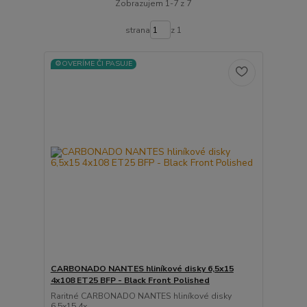
Zobrazujem 1-7 z 7
strana
z 1
⚙️OVERÍME ČI PASUJE
CARBONADO NANTES hliníkové disky 6,5x15
4x108 ET25 BFP - Black Front Polished
Raritné CARBONADO NANTES hliníkové disky
6,5x15 4x...