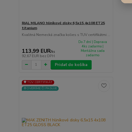
RIAL MILANO hliníkové disky 6,5x15 4x108 ET25
titanium
Kvalitná Nemecká značka kolies s TUV certifikátmi ...
Do 7 dní | Doprava
4ks zadarmo |
113,99 EUR
Montážna sada
/
ks
zadarmo
92,67 EUR
bez DPH
Pridať do košíka
🛡️ TÜV CERTIFIKÁT
⚙️OVERÍME ČI PASUJE