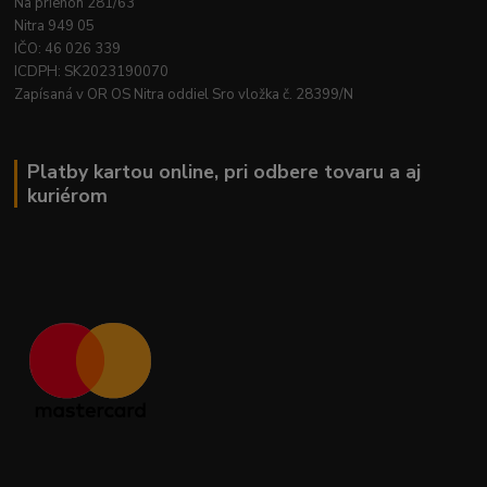
Na priehon 281/63
Nitra 949 05
IČO: 46 026 339
ICDPH: SK2023190070
Zapísaná v OR OS Nitra oddiel Sro vložka č. 28399/N
Platby kartou online, pri odbere tovaru a aj
kuriérom