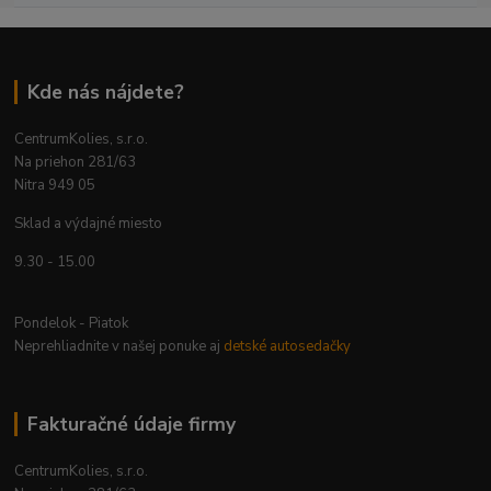
Kde nás nájdete?
CentrumKolies, s.r.o.
Na priehon 281/63
Nitra 949 05
Sklad a výdajné miesto
9.30 - 15.00
Pondelok - Piatok
Neprehliadnite v našej ponuke aj
detské autosedačky
Fakturačné údaje firmy
CentrumKolies, s.r.o.