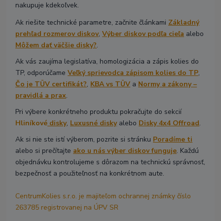
nakupuje kdekoľvek.
Ak riešite technické parametre, začnite článkami
Základný
prehľad rozmerov diskov
,
Výber diskov podľa cieľa
alebo
Môžem dať väčšie disky?
.
Ak vás zaujíma legislatíva, homologizácia a zápis kolies do
TP, odporúčame
Veľký sprievodca zápisom kolies do TP
,
Čo je TÜV certifikát?
,
KBA vs TÜV
a
Normy a zákony –
pravidlá a prax
.
Pri výbere konkrétneho produktu pokračujte do sekcií
Hliníkové
disky
,
Luxusné disky
alebo
Disky 4x4 Offroad
.
Ak si nie ste istí výberom, pozrite si stránku
Poradíme ti
alebo si prečítajte
ako u nás výber diskov funguje
. Každú
objednávku kontrolujeme s dôrazom na technickú správnosť,
bezpečnosť a použiteľnosť na konkrétnom aute.
CentrumKolies s.r.o. je majiteľom ochrannej známky číslo
263785 registrovanej na ÚPV SR