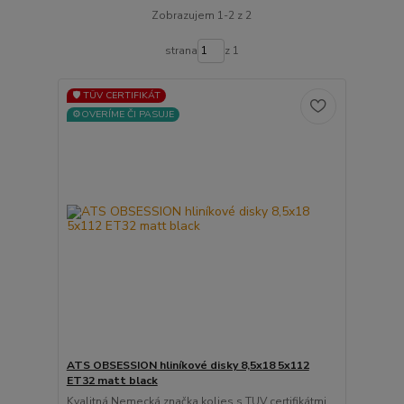
Zobrazujem 1-2 z 2
strana
z 1
🛡️ TÜV CERTIFIKÁT
⚙️OVERÍME ČI PASUJE
ATS OBSESSION hliníkové disky 8,5x18 5x112
ET32 matt black
Kvalitná Nemecká značka kolies s TUV certifikátmi ...