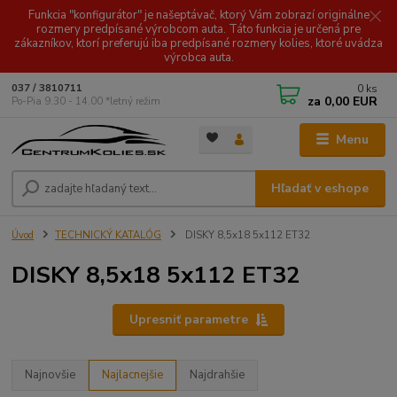
Funkcia "konfigurátor" je našeptávač, ktorý Vám zobrazí originálne
rozmery predpísané výrobcom auta. Táto funkcia je určená pre
zákazníkov, ktorí preferujú iba predpísané rozmery kolies, ktoré uvádza
výrobca auta.
0
ks
037 / 3810711
za
0,00 EUR
Po-Pia 9.30 - 14.00 *letný režim
Menu
Hľadať v eshope
Úvod
TECHNICKÝ KATALÓG
DISKY 8,5x18 5x112 ET32
DISKY 8,5x18 5x112 ET32
Upresniť parametre
Najnovšie
Najlacnejšie
Najdrahšie