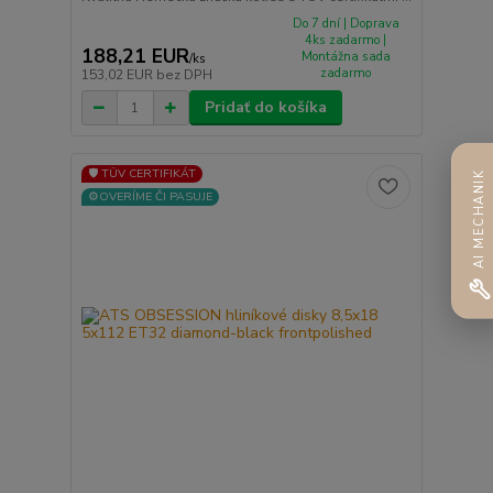
Do 7 dní | Doprava
4ks zadarmo |
188,21 EUR
Montážna sada
/
ks
zadarmo
153,02 EUR
bez DPH
Pridať do košíka
🛡️ TÜV CERTIFIKÁT
AI MECHANIK
⚙️OVERÍME ČI PASUJE