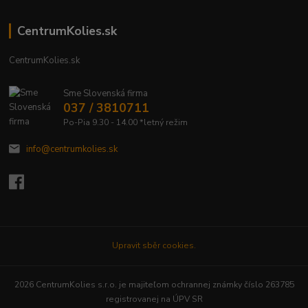
CentrumKolies.sk
CentrumKolies.sk
Sme Slovenská firma
037 / 3810711
Po-Pia 9.30 - 14.00 *letný režim
info@centrumkolies.sk
Upravit sběr cookies.
2026 CentrumKolies s.r.o. je majiteľom ochrannej známky číslo 263785
registrovanej na ÚPV SR