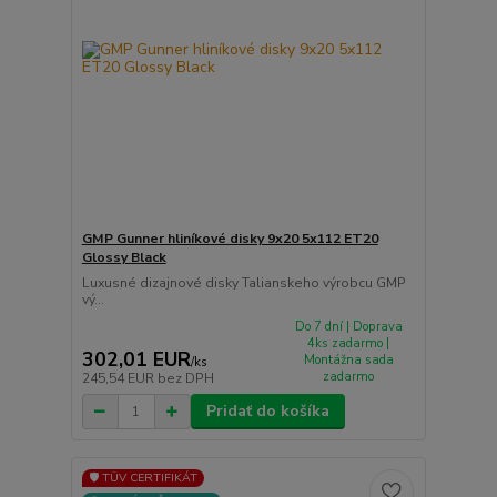
GMP Gunner hliníkové disky 9x20 5x112 ET20
Glossy Black
Luxusné dizajnové disky Talianskeho výrobcu GMP
vý...
Do 7 dní | Doprava
4ks zadarmo |
302,01 EUR
Montážna sada
/
ks
zadarmo
245,54 EUR
bez DPH
Pridať do košíka
🛡️ TÜV CERTIFIKÁT