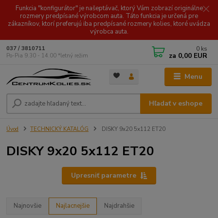
Funkcia "konfigurátor" je našeptávač, ktorý Vám zobrazí originálne
rozmery predpísané výrobcom auta. Táto funkcia je určená pre
zákazníkov, ktorí preferujú iba predpísané rozmery kolies, ktoré uvádza
výrobca auta.
0
ks
037 / 3810711
za
0,00 EUR
Po-Pia 9.30 - 14.00 *letný režim
Menu
Hľadať v eshope
Úvod
TECHNICKÝ KATALÓG
DISKY 9x20 5x112 ET20
DISKY 9x20 5x112 ET20
Upresniť parametre
Najnovšie
Najlacnejšie
Najdrahšie