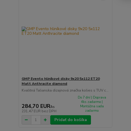
GMP Evento hliníkové disky 9x20 5x112 ET20
Matt Anthracite diamond
Kvalitná Talianska dizajnová značka kolies s TUV c...
Do 7 dní | Doprava
4ks zadarmo |
284,70 EUR
Montážna sada
/
ks
zadarmo
231,47 EUR
bez DPH
Pridať do košíka