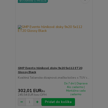
⚙️OVERÍME ČI PASUJE
GMP Evento hliníkové disky 9x20 5x112 ET20
Glossy Black
Kvalitná Talianska dizajnová značka kolies s TUV c...
Do 7 dní | Doprava
4ks zadarmo |
302,01 EUR
Montážna sada
/
ks
zadarmo
245,54 EUR
bez DPH
Pridať do košíka