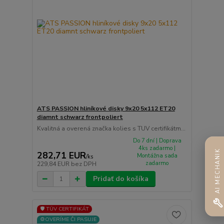
ATS PASSION hliníkové disky 9x20 5x112 ET20
diamnt schwarz frontpoliert
Kvalitná a overená značka kolies s TUV certifikátm...
Do 7 dní | Doprava
4ks zadarmo |
AI MECHANIK
282,71 EUR
Montážna sada
/
ks
zadarmo
229,84 EUR
bez DPH
Pridať do košíka
🛡️ TÜV CERTIFIKÁT
⚙️OVERÍME ČI PASUJE