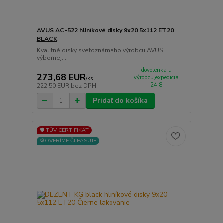
AVUS AC-522 hliníkové disky 9x20 5x112 ET20
BLACK
Kvalitné disky svetoznámeho výrobcu AVUS
výbornej...
dovolenka u
273,68 EUR
výrobcu,expedicia
/
ks
24.8
222,50 EUR
bez DPH
Pridať do košíka
🛡️ TÜV CERTIFIKÁT
⚙️OVERÍME ČI PASUJE