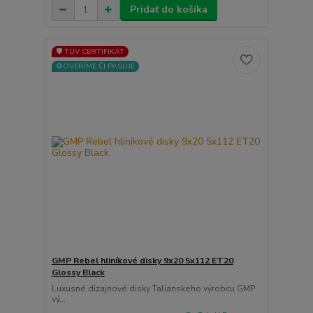
Pridať do košíka
🛡️ TÜV CERTIFIKÁT
⚙️OVERÍME ČI PASUJE
GMP Rebel hliníkové disky 9x20 5x112 ET20
Glossy Black
Luxusné dizajnové disky Talianskeho výrobcu GMP
vý...