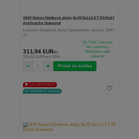
GMP Rebel hliníkové disky 9x20 5x112 ET20 Matt
Anthracite Diamond
Luxusné dizajnové disky Talianskeho výrobcu GMP
vý...
Do 7 dní | Doprava
4ks zadarmo |
311,94 EUR
Montážna sada
/
ks
zadarmo
253,61 EUR
bez DPH
Pridať do košíka
🛡️ TÜV CERTIFIKÁT
⚙️OVERÍME ČI PASUJE