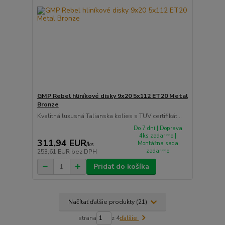
GMP Rebel hliníkové disky 9x20 5x112 ET20 Metal
Bronze
Kvalitná luxusná Talianska kolies s TUV certifikát...
Do 7 dní | Doprava
4ks zadarmo |
311,94 EUR
Montážna sada
/
ks
zadarmo
253,61 EUR
bez DPH
Pridať do košíka
Načítať ďalšie produkty (21)
strana
z 4
ďalšie