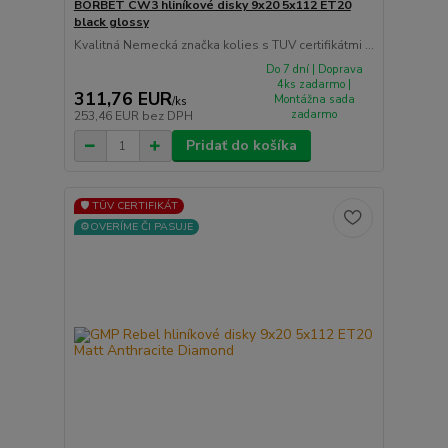
BORBET CW3 hliníkové disky 9x20 5x112 ET20
black glossy
Kvalitná Nemecká značka kolies s TUV certifikátmi ...
Do 7 dní | Doprava
4ks zadarmo |
311,76 EUR
Montážna sada
/
ks
zadarmo
253,46 EUR
bez DPH
Pridať do košíka
🛡️ TÜV CERTIFIKÁT
⚙️OVERÍME ČI PASUJE