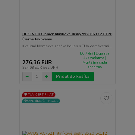
DEZENT KG black hliníkové disky 9x20 5x112 ET20
Čierne lakovanie
Kvalitná Nemecká značka kolies s TUV certifikátmi ...
Do 7 dní | Doprava
4ks zadarmo |
276,36 EUR
Montážna sada
zadarmo
224,68 EUR
bez DPH
Pridať do košíka
🛡️ TÜV CERTIFIKÁT
⚙️OVERÍME ČI PASUJE