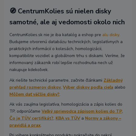
🧭 CentrumKolies sú nielen disky
samotné, ale aj vedomosti okolo nich
CentrumKolies.sk nie je iba katalóg a eshop pre
alu disky
.
Budujeme otvorenú databázu technických, legislatívnych a
praktických informácií o kolesách, homologizácii,
kompatibilite vozidiel a globálnom trhu s diskami. Veríme, že
informovaný zákazník robí lepšie rozhodnutia nech už
nakupuje kdekoľvek.
Ak riešite technické parametre, začnite článkami
Základný
prehľad rozmerov diskov
,
Výber diskov podľa cieľa
alebo
Môžem dať väčšie disky?
.
Ak vás zaujíma legislatíva, homologizácia a zápis kolies do
TP, odporúčame
Veľký sprievodca zápisom kolies do TP
,
Čo je TÜV certifikát?
,
KBA vs TÜV
a
Normy a zákony –
pravidlá a prax
.
Pri výbere konkrétneho produktu pokračujte do sekcií