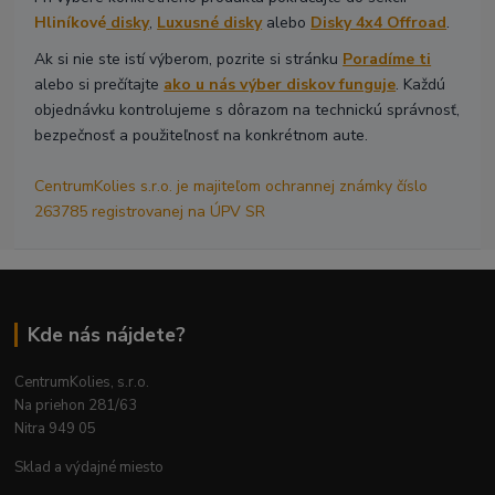
Hliníkové
disky
,
Luxusné disky
alebo
Disky 4x4 Offroad
.
Ak si nie ste istí výberom, pozrite si stránku
Poradíme ti
alebo si prečítajte
ako u nás výber diskov funguje
. Každú
objednávku kontrolujeme s dôrazom na technickú správnosť,
bezpečnosť a použiteľnosť na konkrétnom aute.
CentrumKolies s.r.o. je majiteľom ochrannej známky číslo
263785 registrovanej na ÚPV SR
Kde nás nájdete?
CentrumKolies, s.r.o.
Na priehon 281/63
Nitra 949 05
Sklad a výdajné miesto