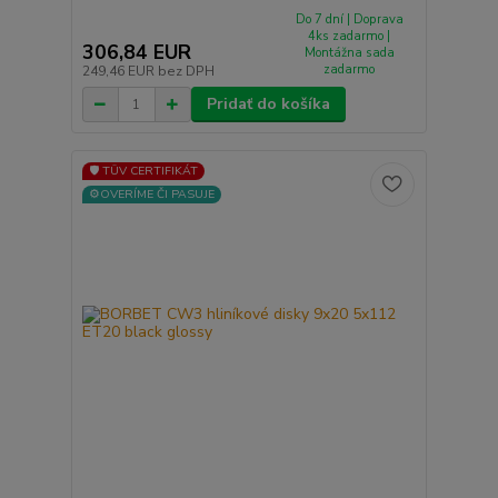
Do 7 dní | Doprava
4ks zadarmo |
306,84 EUR
Montážna sada
zadarmo
249,46 EUR
bez DPH
Pridať do košíka
🛡️ TÜV CERTIFIKÁT
⚙️OVERÍME ČI PASUJE