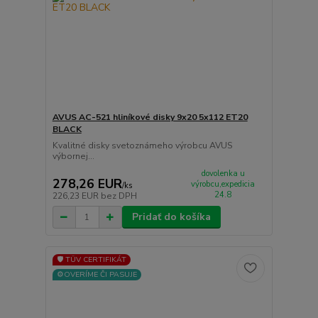
AVUS AC-521 hliníkové disky 9x20 5x112 ET20
BLACK
Kvalitné disky svetoznámeho výrobcu AVUS
výbornej...
dovolenka u
278,26 EUR
výrobcu,expedicia
/
ks
24.8
226,23 EUR
bez DPH
Pridať do košíka
🛡️ TÜV CERTIFIKÁT
⚙️OVERÍME ČI PASUJE