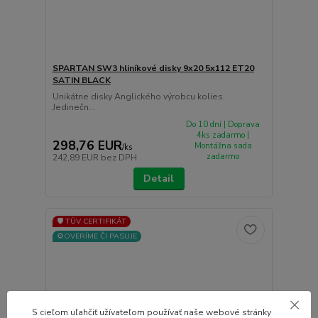
SPARTAN SW3 hliníkové disky 9x20 5x112 ET20
SATIN BLACK
Unikátne disky Anglického výrobcu kolies.
Jedinečn...
Do 10 dní | Doprava
4ks zadarmo |
298,76 EUR
Montážna sada
/
ks
zadarmo
242,89 EUR
bez DPH
Detail
🛡️ TÜV CERTIFIKÁT
⚙️OVERÍME ČI PASUJE
S cieľom uľahčiť užívateľom používať naše webové stránky