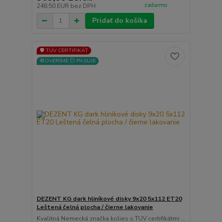
zadarmo
248,50 EUR
bez DPH
Pridať do košíka
🛡️ TÜV CERTIFIKÁT
⚙️OVERÍME ČI PASUJE
DEZENT KG dark hliníkové disky 9x20 5x112 ET20
Leštená čelná plocha / čierne lakovanie
Kvalitná Nemecká značka kolies s TUV certifikátmi ...