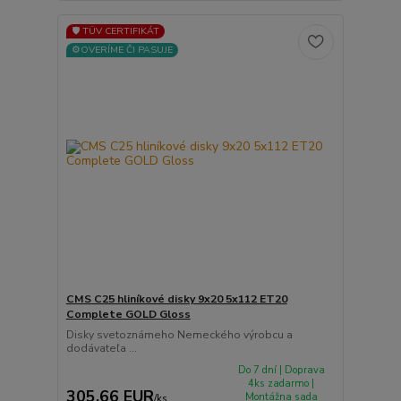
🛡️ TÜV CERTIFIKÁT
⚙️OVERÍME ČI PASUJE
CMS C25 hliníkové disky 9x20 5x112 ET20
Complete GOLD Gloss
Disky svetoznámeho Nemeckého výrobcu a
dodávateľa ...
Do 7 dní | Doprava
4ks zadarmo |
305,66 EUR
Montážna sada
/
ks