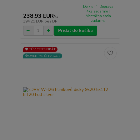
Do 7 dní | Doprava
4ks zadarmo |
238,93 EUR
Montážna sada
/
ks
zadarmo
194,25 EUR
bez DPH
Pridať do košíka
🛡️ TÜV CERTIFIKÁT
⚙️OVERÍME ČI PASUJE