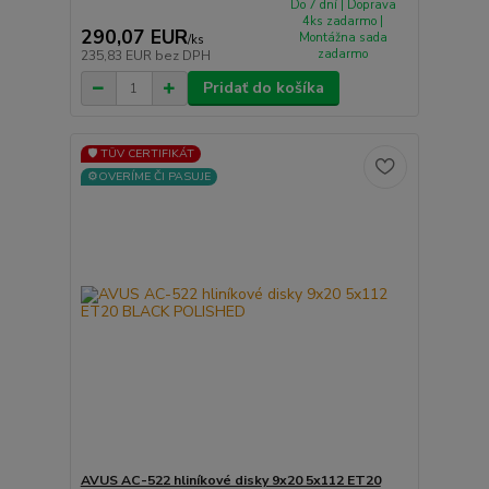
Do 7 dní | Doprava
4ks zadarmo |
290,07 EUR
Montážna sada
/
ks
zadarmo
235,83 EUR
bez DPH
Pridať do košíka
🛡️ TÜV CERTIFIKÁT
⚙️OVERÍME ČI PASUJE
AVUS AC-522 hliníkové disky 9x20 5x112 ET20