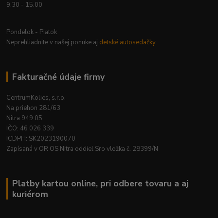
9.30 - 15.00
Pondelok - Piatok
Neprehliadnite v našej ponuke aj
detské autosedačky
Fakturačné údaje firmy
CentrumKolies, s.r.o.
Na priehon 281/63
Nitra 949 05
IČO: 46 026 339
ICDPH: SK2023190070
Zapísaná v OR OS Nitra oddiel Sro vložka č. 28399/N
Platby kartou online, pri odbere tovaru a aj
kuriérom