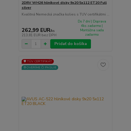
2DRV WH26 hliníkové disky 9x20 5x112 ET20 Full
silver
Kvalitná Nemecká značka kolies s TUV certifikátmi ...
Do 7 dní | Doprava
4ks zadarmo |
262,99 EUR
Montážna sada
/
ks
zadarmo
213,81 EUR
bez DPH
Pridať do košíka
🛡️ TÜV CERTIFIKÁT
⚙️OVERÍME ČI PASUJE