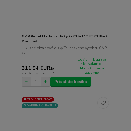
GMP Rebel hliníkové disky 9x20 5x112 ET20 Black
Diamond
Luxusné dizajnové disky Talianskeho výrobcu GMP
vý...
Do 7 dní | Doprava
4ks zadarmo |
311,94 EUR
Montážna sada
/
ks
zadarmo
253,61 EUR
bez DPH
Pridať do košíka
🛡️ TÜV CERTIFIKÁT
⚙️OVERÍME ČI PASUJE