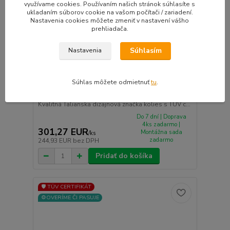
využívame cookies. Používaním našich stránok súhlasíte s
ukladaním súborov cookie na vašom počítači / zariadení.
Nastavenia cookies môžete zmeniť v nastavení vášho
prehliadača.
Súhlasím
Nastavenia
Súhlas môžete odmietnuť
tu
.
GMP Evento hliníkové disky 9x20 5x112 ET20
Black Diamond
Kvalitná Talianska dizajnová značka kolies s TUV c...
Do 7 dní | Doprava
4ks zadarmo |
301,27 EUR
Montážna sada
/
ks
zadarmo
244,93 EUR
bez DPH
Pridať do košíka
🛡️ TÜV CERTIFIKÁT
⚙️OVERÍME ČI PASUJE