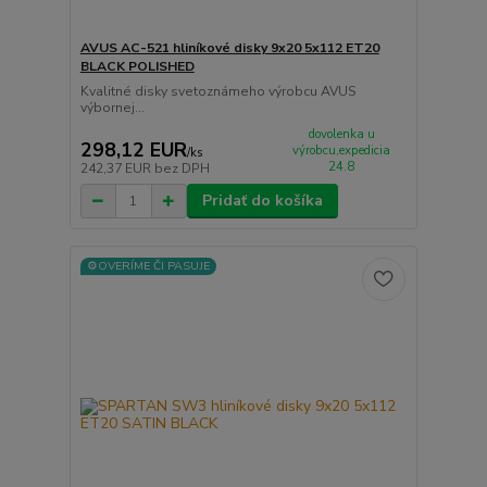
AVUS AC-521 hliníkové disky 9x20 5x112 ET20
BLACK POLISHED
Kvalitné disky svetoznámeho výrobcu AVUS
výbornej...
dovolenka u
298,12 EUR
výrobcu,expedicia
/
ks
24.8
242,37 EUR
bez DPH
Pridať do košíka
⚙️OVERÍME ČI PASUJE