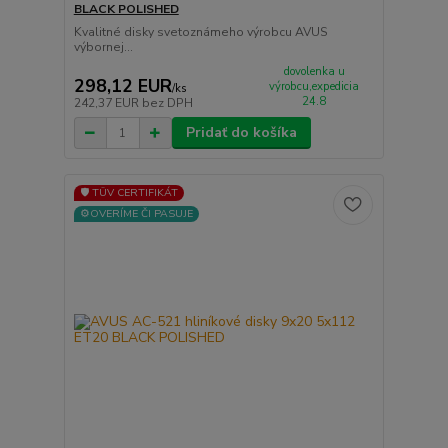
BLACK POLISHED
Kvalitné disky svetoznámeho výrobcu AVUS
výbornej...
dovolenka u
298,12 EUR
výrobcu,expedicia
/
ks
24.8
242,37 EUR
bez DPH
Pridať do košíka
🛡️ TÜV CERTIFIKÁT
⚙️OVERÍME ČI PASUJE