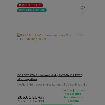
🛡️ TÜV CERTIFIKÁT
⚙️OVERÍME ČI PASUJE
BORBET CW3 hliníkové disky 9x20 5x112 ET20
sterling silver
Kvalitná Nemecká značka kolies s TUV certifikátmi ...
Do 7 dní | Doprava
4ks zadarmo |
286,01 EUR
Montážna sada
/
ks
zadarmo
232,53 EUR
bez DPH