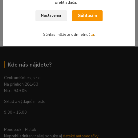
objednávku kontrolujeme s dôrazom na technickú správnosť,
prehliadača.
bezpečnosť a použiteľnosť na konkrétnom aute.
Súhlasím
Nastavenia
CentrumKolies s.r.o. je majiteľom ochrannej známky číslo
263785 registrovanej na ÚPV SR
Súhlas môžete odmietnuť
tu
.
Kde nás nájdete?
CentrumKolies, s.r.o.
Na priehon 281/63
Nitra 949 05
Sklad a výdajné miesto
9.30 - 15.00
Pondelok - Piatok
Neprehliadnite v našej ponuke aj
detské autosedačky