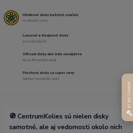
Hliníkové disky bežných značiek
za skvelú cenu
Luxusné a dizajnové disky
pre náročných
Offroad disky aké inde nenájdete
aj na Americké autá
Plechové disky za super ceny
takmer na každé auto
AI MECHANIK
🧭 CentrumKolies sú nielen disky
samotné, ale aj vedomosti okolo nich