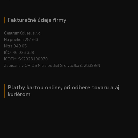
Fakturačné údaje firmy
CentrumKolies, s.r.o.
Na priehon 281/63
Nitra 949 05
IČO: 46 026 339
ICDPH: SK2023190070
Zapísaná v OR OS Nitra oddiel Sro vložka č. 28399/N
Platby kartou online, pri odbere tovaru a aj
kuriérom