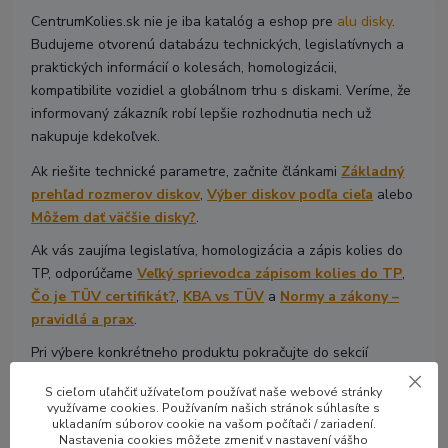
CentrumKolies.sk nie je iba katalóg a eshop pre
alu disky
.
Budujeme otvorenú databázu technických, legislatívnych a
praktických informácií o kolesách, homologizácii,
kompatibilite vozidiel a globálnom trhu s diskami. Veríme, že
informovaný zákazník robí lepšie rozhodnutia nech už
nakupuje kdekoľvek.
Ak riešite technické parametre, začnite článkami
Základný
prehľad rozmerov diskov
,
Výber diskov podľa cieľa
alebo
Môžem dať väčšie disky?
.
Ak vás zaujíma legislatíva, homologizácia a zápis kolies do
TP, odporúčame
Veľký sprievodca zápisom kolies do TP
,
Čo je TÜV certifikát?
,
KBA vs TÜV
a
Normy a zákony –
pravidlá a prax
.
Pri výbere konkrétneho produktu pokračujte do sekcií
Hliníkové
disky
,
Luxusné disky
alebo
Disky 4x4 Offroad
.
S cieľom uľahčiť užívateľom používať naše webové stránky
Ak si nie ste istí výberom, pozrite si stránku
Poradíme ti
využívame cookies. Používaním našich stránok súhlasíte s
ukladaním súborov cookie na vašom počítači / zariadení.
alebo si prečítajte
ako u nás výber diskov funguje
. Každú
Nastavenia cookies môžete zmeniť v nastavení vášho