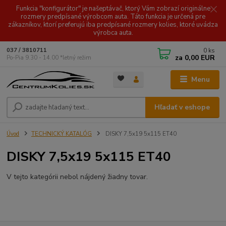
Funkcia "konfigurátor" je našeptávač, ktorý Vám zobrazí originálne
rozmery predpísané výrobcom auta. Táto funkcia je určená pre
zákazníkov, ktorí preferujú iba predpísané rozmery kolies, ktoré uvádza
výrobca auta.
0
ks
037 / 3810711
za
0,00 EUR
Po-Pia 9.30 - 14.00 *letný režim
Menu
Hľadať v eshope
Úvod
TECHNICKÝ KATALÓG
DISKY 7,5x19 5x115 ET40
DISKY 7,5x19 5x115 ET40
V tejto kategórii nebol nájdený žiadny tovar.