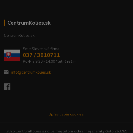
CentrumKolies.sk
CentrumKolies.sk
Sme Slovenská firma
037 / 3810711
Po-Pia 9.30 - 14.00 *letný režim
info@centrumkolies.sk
Upravit sběr cookies.
2026 CentrumKolies s.r.o. je majiteľom ochrannej známky číslo 263785