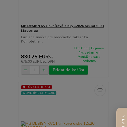
MB DESIGN KV1 hliníkové disky 12x20 5x130 ET51
Mattgrau
Luxusná značka pre náročného zákazníka.
Kompletne ...
Do 10 dní | Doprava
4ks zadarmo |
830,25 EUR
Montážna sada
/
ks
zadarmo
675,00 EUR
bez DPH
Pridať do košíka
🛡️ TÜV CERTIFIKÁT
⚙️OVERÍME ČI PASUJE