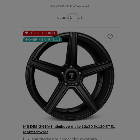
Zobrazujem 1-11 z 11
strana
z 1
🛡️ TÜV CERTIFIKÁT
⚙️OVERÍME ČI PASUJE
MB DESIGN KV1 hliníkové disky 12x20 5x130 ET51
Mattschwarz
Luxusná značka pre náročného zákazníka.