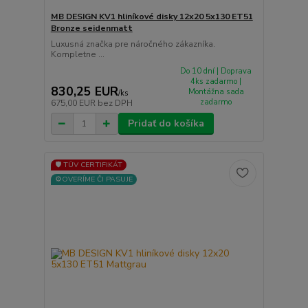
MB DESIGN KV1 hliníkové disky 12x20 5x130 ET51
Bronze seidenmatt
Luxusná značka pre náročného zákazníka.
Kompletne ...
Do 10 dní | Doprava
4ks zadarmo |
830,25 EUR
Montážna sada
/
ks
zadarmo
675,00 EUR
bez DPH
Pridať do košíka
🛡️ TÜV CERTIFIKÁT
⚙️OVERÍME ČI PASUJE