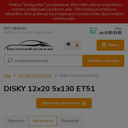
Funkcia "konfigurátor" je našeptávač, ktorý Vám zobrazí originálne
rozmery predpísané výrobcom auta. Táto funkcia je určená pre
zákazníkov, ktorí preferujú iba predpísané rozmery kolies, ktoré uvádza
výrobca auta.
0
ks
037 / 3810711
za
0,00 EUR
Po-Pia 9.30 - 14.00 *letný režim
Menu
Hľadať v eshope
Úvod
TECHNICKÝ KATALÓG
DISKY 12x20 5x130 ET51
DISKY 12x20 5x130 ET51
Upresniť parametre
Najnovšie
Najlacnejšie
Najdrahšie