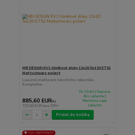
MB DESIGN KV1 hliníkové disky 12x20 5x130 ET51
Mattschwarz poliert
Luxusná značka pre náročného zákazníka.
Kompletne ...
Do 10 dní | Doprava
4ks zadarmo |
885,60 EUR
Montážna sada
/
ks
zadarmo
720,00 EUR
bez DPH
Pridať do košíka
🛡️ TÜV CERTIFIKÁT