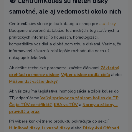
🧭 CentrumKolies sú nielen disky
samotné, ale aj vedomosti okolo nich
CentrumKolies.sk nie je iba katalóg a eshop pre
alu disky
.
Budujeme otvorenú databázu technických, legislatívnych a
praktických informácií o kolesách, homologizácii,
kompatibilite vozidiel a globálnom trhu s diskami. Veríme, že
informovaný zákazník robí lepšie rozhodnutia nech už
nakupuje kdekoľvek.
Ak riešite technické parametre, začnite článkami
Základný
prehľad rozmerov diskov
,
Výber diskov podľa cieľa
alebo
Môžem dať väčšie disky?
.
Ak vás zaujíma legislatíva, homologizácia a zápis kolies do
TP, odporúčame
Veľký sprievodca zápisom kolies do TP
,
Čo je TÜV certifikát?
,
KBA vs TÜV
a
Normy a zákony –
pravidlá a prax
.
Pri výbere konkrétneho produktu pokračujte do sekcií
Hliníkové
disky
,
Luxusné disky
alebo
Disky 4x4 Offroad
.