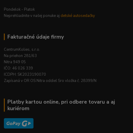
Pondelok - Piatok
Neprehliadnite v našej ponuke aj
detské autosedačky
Fakturačné údaje firmy
CentrumKolies, s.r.o.
Na priehon 281/63
Nitra 949 05
IČO: 46 026 339
ICDPH: SK2023190070
Zapísaná v OR OS Nitra oddiel Sro vložka č. 28399/N
Platby kartou online, pri odbere tovaru a aj
kuriérom