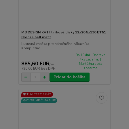
MB DESIGN KV1 hliníkové disky 12x20 5x130 ET51
Bronze hell matt
Luxusná značka pre náročného zákazníka.
Kompletne ...
Do 10 dní | Doprava
4ks zadarmo |
885,60 EUR
Montážna sada
/
ks
zadarmo
720,00 EUR
bez DPH
Pridať do košíka
🛡️ TÜV CERTIFIKÁT
⚙️OVERÍME ČI PASUJE