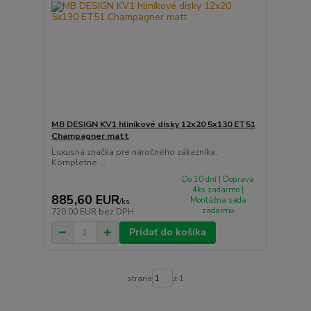
MB DESIGN KV1 hliníkové disky 12x20 5x130 ET51
Champagner matt
Luxusná značka pre náročného zákazníka.
Kompletne ...
Do 10 dní | Doprava
4ks zadarmo |
885,60 EUR
Montážna sada
/
ks
zadarmo
720,00 EUR
bez DPH
Pridať do košíka
strana
z 1