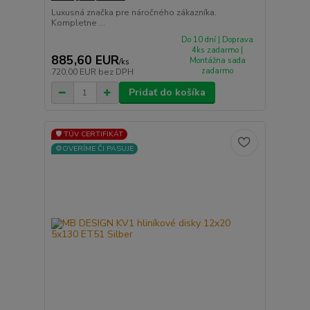
Luxusná značka pre náročného zákazníka.
Kompletne ...
Do 10 dní | Doprava
4ks zadarmo |
885,60 EUR
Montážna sada
/
ks
zadarmo
720,00 EUR
bez DPH
Pridať do košíka
🛡️ TÜV CERTIFIKÁT
⚙️OVERÍME ČI PASUJE