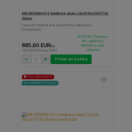
MB DESIGN KV1 hliníkové disky 12x20 5x130 ET51
Silber
Luxusná značka pre náročného zákazníka.
Kompletne ...
Do 10 dní | Doprava
4ks zadarmo |
885,60 EUR
Montážna sada
/
ks
zadarmo
720,00 EUR
bez DPH
Pridať do košíka
🛡️ TÜV CERTIFIKÁT
⚙️OVERÍME ČI PASUJE