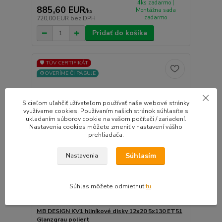
4ks zadarmo |
885,60 EUR
Montážna sada
/
ks
zadarmo
720,00 EUR
bez DPH
Pridať do košíka
🛡️ TÜV CERTIFIKÁT
⚙️OVERÍME ČI PASUJE
S cieľom uľahčiť užívateľom používať naše webové stránky
využívame cookies. Používaním našich stránok súhlasíte s
ukladaním súborov cookie na vašom počítači / zariadení.
Nastavenia cookies môžete zmeniť v nastavení vášho
prehliadača.
Súhlasím
Nastavenia
Súhlas môžete odmietnuť
tu
.
MB DESIGN KV1 hliníkové disky 12x20 5x130 ET51
Glanzgrau poliert