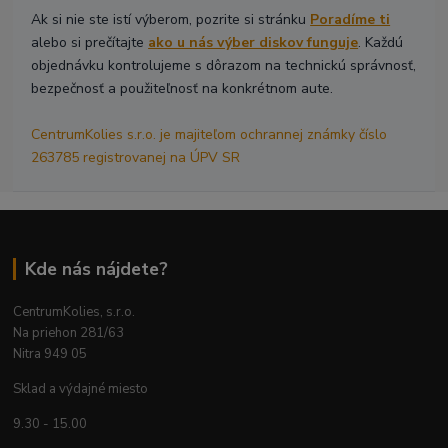
Ak si nie ste istí výberom, pozrite si stránku
Poradíme ti
alebo si prečítajte
ako u nás výber diskov funguje
. Každú
objednávku kontrolujeme s dôrazom na technickú správnosť,
bezpečnosť a použiteľnosť na konkrétnom aute.
CentrumKolies s.r.o. je majiteľom ochrannej známky číslo
263785 registrovanej na ÚPV SR
Kde nás nájdete?
CentrumKolies, s.r.o.
Na priehon 281/63
Nitra 949 05
Sklad a výdajné miesto
9.30 - 15.00