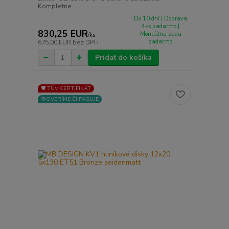
Kompletne ...
Do 10 dní | Doprava
4ks zadarmo |
830,25 EUR
Montážna sada
/
ks
zadarmo
675,00 EUR
bez DPH
Pridať do košíka
🛡️ TÜV CERTIFIKÁT
⚙️OVERÍME ČI PASUJE