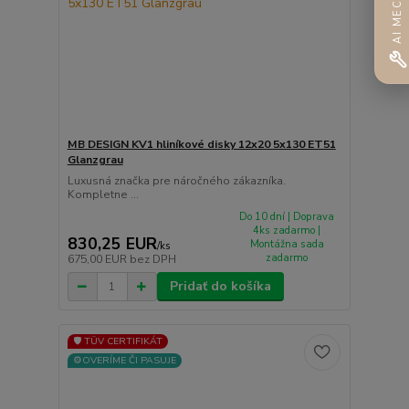
AI MECHANIK
MB DESIGN KV1 hliníkové disky 12x20 5x130 ET51
Glanzgrau
Luxusná značka pre náročného zákazníka.
Kompletne ...
Do 10 dní | Doprava
4ks zadarmo |
830,25 EUR
Montážna sada
/
ks
zadarmo
675,00 EUR
bez DPH
Pridať do košíka
🛡️ TÜV CERTIFIKÁT
⚙️OVERÍME ČI PASUJE