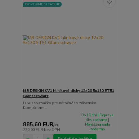
⚙️OVERÍME ČI PASUJE
MB DESIGN KV1 hliníkové disky 12x20 5x130 ET51
Glanzschwarz
Luxusná značka pre náročného zákazníka.
Kompletne ...
Do 10 dní | Doprava
4ks zadarmo |
885,60 EUR
Montážna sada
/
ks
zadarmo
720,00 EUR
bez DPH
Pridať do košíka