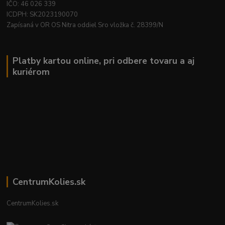
IČO: 46 026 339
ICDPH: SK2023190070
Zapísaná v OR OS Nitra oddiel Sro vložka č. 28399/N
Platby kartou online, pri odbere tovaru a aj
kuriérom
CentrumKolies.sk
CentrumKolies.sk