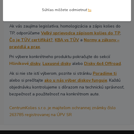
Ak riešite technické parametre, začnite článkami
Základný
prehľad rozmerov diskov
,
Výber diskov podľa cieľa
alebo
Súhlas môžete odmietnuť
tu
.
Môžem dať väčšie disky?
.
Ak vás zaujíma legislatíva, homologizácia a zápis kolies do
TP, odporúčame
Veľký sprievodca zápisom kolies do TP
,
Čo je TÜV certifikát?
,
KBA vs TÜV
a
Normy a zákony –
pravidlá a prax
.
Pri výbere konkrétneho produktu pokračujte do sekcií
Hliníkové
disky
,
Luxusné disky
alebo
Disky 4x4 Offroad
.
Ak si nie ste istí výberom, pozrite si stránku
Poradíme ti
alebo si prečítajte
ako u nás výber diskov funguje
. Každú
objednávku kontrolujeme s dôrazom na technickú správnosť,
bezpečnosť a použiteľnosť na konkrétnom aute.
CentrumKolies s.r.o. je majiteľom ochrannej známky číslo
263785 registrovanej na ÚPV SR