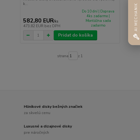
k...
AI MECHANIK
Do 10 dní | Doprava
4ks zadarmo |
582,80 EUR
Montážna sada
/
ks
zadarmo
473,82 EUR
bez DPH
Pridať do košíka
strana
z 1
Hliníkové disky bežných značiek
za skvelú cenu
Luxusné a dizajnové disky
pre náročných