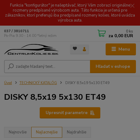
Funkcia "konfigurátor" je našeptávač, ktorý Vám zobrazí originálne
rozmery predpísané výrobcom auta. Táto funkcia je určená pre
zákazníkov, ktorí preferujú iba predpísané rozmery kolies, ktoré uvádza
výrobca auta.
0
ks
037 / 3810711
za
0,00 EUR
Po-Pia 9.30 - 14.00 *letný režim
Menu
Hľadať v eshope
Úvod
TECHNICKÝ KATALÓG
DISKY 8,5x19 5x130 ET49
DISKY 8,5x19 5x130 ET49
Upresniť parametre
Najnovšie
Najlacnejšie
Najdrahšie