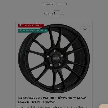
Zobrazujem 1-1 z 1
strana
z 1
🛡️ TÜV CERTIFIKÁT
⚙️OVERÍME ČI PASUJE
OZ Ultraleggera HLT MB hliníkové disky 8,5x19
5x130 ET49 MATT BLACK
Kvalitné disky svetoznámeho výrobcu OZ výbornej