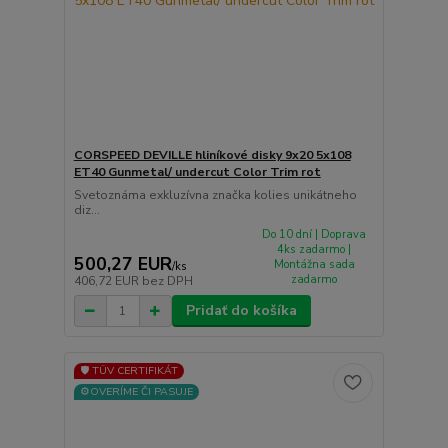
CORSPEED DEVILLE hliníkové disky 9x20 5x108
ET40 Gunmetal/ undercut Color Trim rot
Svetoznáma exkluzívna značka kolies unikátneho
diz...
Do 10 dní | Doprava
4ks zadarmo |
500,27 EUR
Montážna sada
/
ks
zadarmo
406,72 EUR
bez DPH
Pridať do košíka
🛡️ TÜV CERTIFIKÁT
⚙️OVERÍME ČI PASUJE