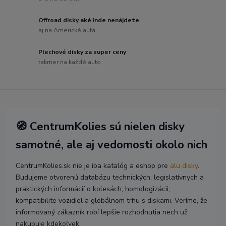
Offroad disky aké inde nenájdete
aj na Americké autá
Plechové disky za super ceny
takmer na každé auto
🧭 CentrumKolies sú nielen disky
samotné, ale aj vedomosti okolo nich
CentrumKolies.sk nie je iba katalóg a eshop pre
alu disky
.
Budujeme otvorenú databázu technických, legislatívnych a
praktických informácií o kolesách, homologizácii,
kompatibilite vozidiel a globálnom trhu s diskami. Veríme, že
informovaný zákazník robí lepšie rozhodnutia nech už
nakupuje kdekoľvek.