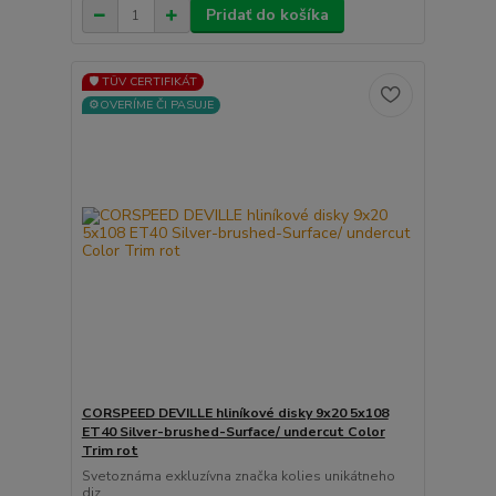
Pridať do košíka
🛡️ TÜV CERTIFIKÁT
⚙️OVERÍME ČI PASUJE
CORSPEED DEVILLE hliníkové disky 9x20 5x108
ET40 Silver-brushed-Surface/ undercut Color
Trim rot
Svetoznáma exkluzívna značka kolies unikátneho
diz...