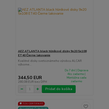
AEZ ATLANTA black hliníkové disky 9x20 5x108
ET40 Čierne lakovanie
Kvalitné disky svetoznámeho výrobcu ALCAR
výborne...
Do 7 dní | Doprava
4ks zadarmo |
344,50 EUR
Montážna sada
zadarmo
280,08 EUR
bez DPH
Pridať do košíka
🛡️ TÜV CERTIFIKÁT
⚙️OVERÍME ČI PASUJE