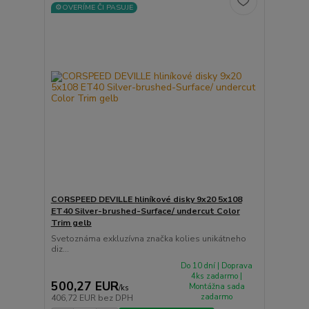
⚙️OVERÍME ČI PASUJE
CORSPEED DEVILLE hliníkové disky 9x20 5x108
ET40 Silver-brushed-Surface/ undercut Color
Trim gelb
Svetoznáma exkluzívna značka kolies unikátneho
diz...
Do 10 dní | Doprava
4ks zadarmo |
500,27 EUR
Montážna sada
/
ks
zadarmo
406,72 EUR
bez DPH