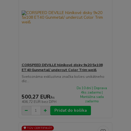
CORSPEED DEVILLE hliníkové disky 9x20 5x108
ET40 Gunmetal/ undercut Color Trim weiß
Svetoznáma exkluzívna značka kolies unikátneho
diz...
Do 10 dní | Doprava
4ks zadarmo |
500,27 EUR
Montážna sada
/
ks
zadarmo
406,72 EUR
bez DPH
Pridať do košíka
🛡️ TÜV CERTIFIKÁT