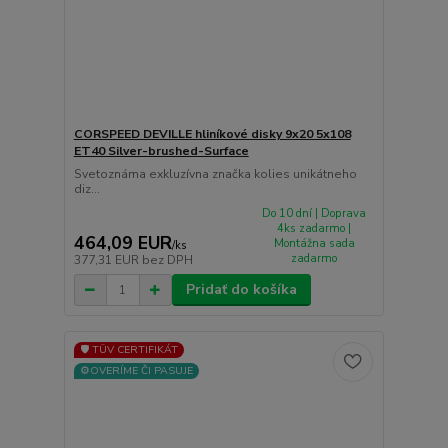
CORSPEED DEVILLE hliníkové disky 9x20 5x108
ET40 Silver-brushed-Surface
Svetoznáma exkluzívna značka kolies unikátneho
diz...
Do 10 dní | Doprava
4ks zadarmo |
464,09 EUR
Montážna sada
/
ks
zadarmo
377,31 EUR
bez DPH
Pridať do košíka
🛡️ TÜV CERTIFIKÁT
⚙️OVERÍME ČI PASUJE