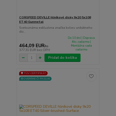
CORSPEED DEVILLE hliníkové disky 9x20 5x108
ET40 Gunmetal
Svetoznáma exkluzívna značka kolies unikátneho
diz...
Do 10 dní | Doprava
4ks zadarmo |
464,09 EUR
Montážna sada
/
ks
zadarmo
377,31 EUR
bez DPH
Pridať do košíka
🛡️ TÜV CERTIFIKÁT
⚙️OVERÍME ČI PASUJE