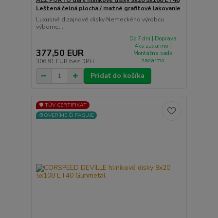
Leštená čelná plocha / matné grafitové lakovanie
Luxusné dizajnové disky Nemeckého výrobcu
výborne...
Do 7 dní | Doprava
4ks zadarmo |
377,50 EUR
Montážna sada
zadarmo
306,91 EUR
bez DPH
Pridať do košíka
🛡️ TÜV CERTIFIKÁT
⚙️OVERÍME ČI PASUJE