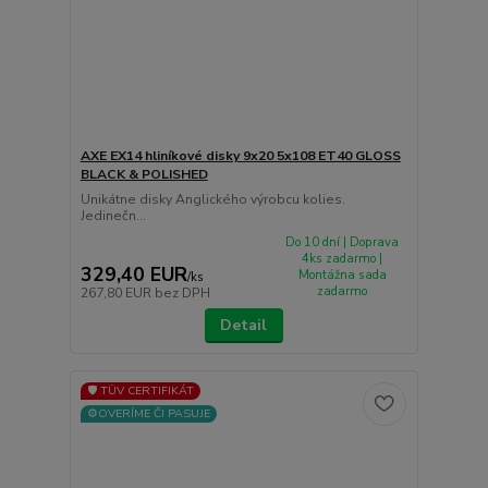
AXE EX14 hliníkové disky 9x20 5x108 ET40 GLOSS
BLACK & POLISHED
Unikátne disky Anglického výrobcu kolies.
Jedinečn...
Do 10 dní | Doprava
4ks zadarmo |
329,40 EUR
Montážna sada
/
ks
zadarmo
267,80 EUR
bez DPH
Detail
🛡️ TÜV CERTIFIKÁT
⚙️OVERÍME ČI PASUJE