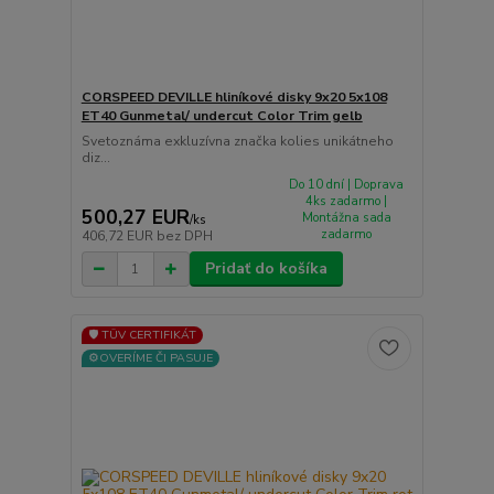
CORSPEED DEVILLE hliníkové disky 9x20 5x108
ET40 Gunmetal/ undercut Color Trim gelb
Svetoznáma exkluzívna značka kolies unikátneho
diz...
Do 10 dní | Doprava
4ks zadarmo |
500,27 EUR
Montážna sada
/
ks
zadarmo
406,72 EUR
bez DPH
Pridať do košíka
🛡️ TÜV CERTIFIKÁT
⚙️OVERÍME ČI PASUJE