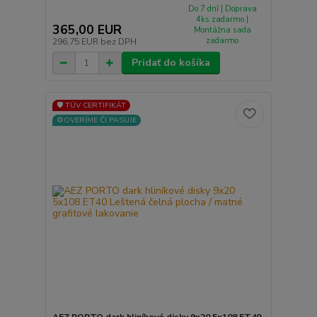
Do 7 dní | Doprava
4ks zadarmo |
365,00 EUR
Montážna sada
zadarmo
296,75 EUR
bez DPH
Pridať do košíka
🛡️ TÜV CERTIFIKÁT
⚙️OVERÍME ČI PASUJE
AEZ PORTO dark hliníkové disky 9x20 5x108 ET40