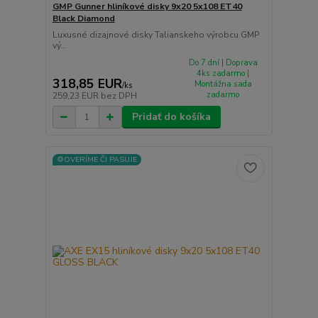
GMP Gunner hliníkové disky 9x20 5x108 ET40
Black Diamond
Luxusné dizajnové disky Talianskeho výrobcu GMP
vý...
Do 7 dní | Doprava
4ks zadarmo |
318,85 EUR
Montážna sada
/
ks
zadarmo
259,23 EUR
bez DPH
Pridať do košíka
⚙️OVERÍME ČI PASUJE