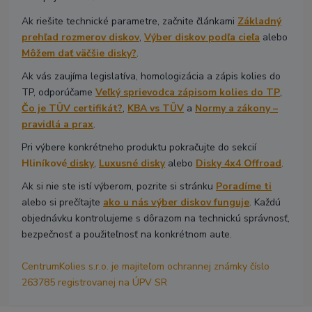
Ak riešite technické parametre, začnite článkami
Základný
prehľad rozmerov diskov
,
Výber diskov podľa cieľa
alebo
Môžem dať väčšie disky?
.
Ak vás zaujíma legislatíva, homologizácia a zápis kolies do
TP, odporúčame
Veľký sprievodca zápisom kolies do TP
,
Čo je TÜV certifikát?
,
KBA vs TÜV
a
Normy a zákony –
pravidlá a prax
.
Pri výbere konkrétneho produktu pokračujte do sekcií
Hliníkové
disky
,
Luxusné disky
alebo
Disky 4x4 Offroad
.
Ak si nie ste istí výberom, pozrite si stránku
Poradíme ti
alebo si prečítajte
ako u nás výber diskov funguje
. Každú
objednávku kontrolujeme s dôrazom na technickú správnosť,
bezpečnosť a použiteľnosť na konkrétnom aute.
CentrumKolies s.r.o. je majiteľom ochrannej známky číslo
263785 registrovanej na ÚPV SR