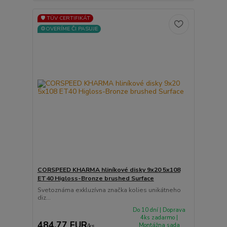
🛡️ TÜV CERTIFIKÁT
⚙️OVERÍME ČI PASUJE
CORSPEED KHARMA hliníkové disky 9x20 5x108
ET40 Higloss-Bronze brushed Surface
Svetoznáma exkluzívna značka kolies unikátneho
diz...
Do 10 dní | Doprava
4ks zadarmo |
484,77 EUR
Montážna sada
/
ks