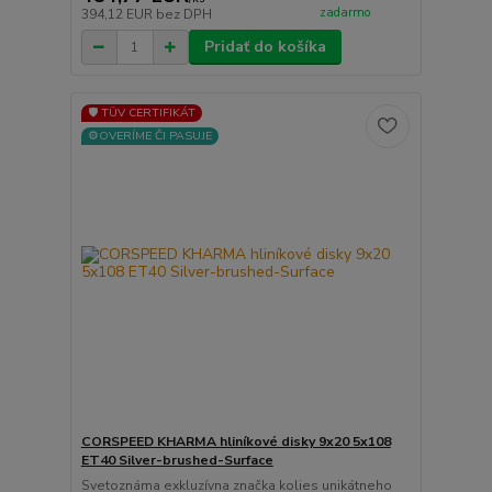
zadarmo
394,12 EUR
bez DPH
Pridať do košíka
🛡️ TÜV CERTIFIKÁT
⚙️OVERÍME ČI PASUJE
CORSPEED KHARMA hliníkové disky 9x20 5x108
ET40 Silver-brushed-Surface
Svetoznáma exkluzívna značka kolies unikátneho