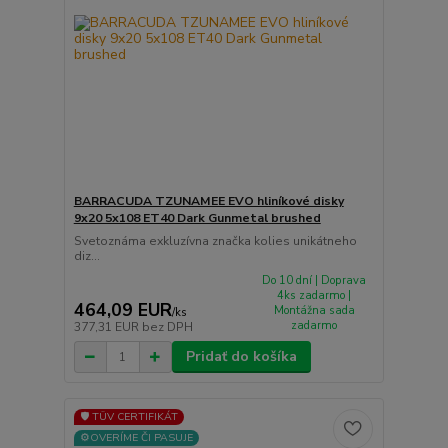
BARRACUDA TZUNAMEE EVO hliníkové disky
9x20 5x108 ET40 Dark Gunmetal brushed
Svetoznáma exkluzívna značka kolies unikátneho
diz...
Do 10 dní | Doprava
4ks zadarmo |
464,09 EUR
Montážna sada
/
ks
zadarmo
377,31 EUR
bez DPH
Pridať do košíka
🛡️ TÜV CERTIFIKÁT
⚙️OVERÍME ČI PASUJE