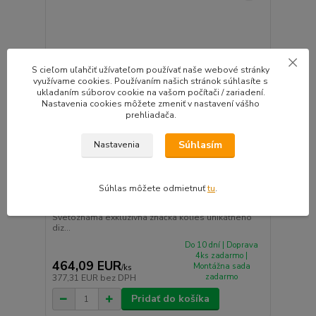
S cieľom uľahčiť užívateľom používať naše webové stránky
využívame cookies. Používaním našich stránok súhlasíte s
ukladaním súborov cookie na vašom počítači / zariadení.
Nastavenia cookies môžete zmeniť v nastavení vášho
prehliadača.
Súhlasím
Nastavenia
Súhlas môžete odmietnuť
tu
.
BARRACUDA KARIZZMA hliníkové disky 9x20
5x108 ET40 Mattblack Puresports
Svetoznáma exkluzívna značka kolies unikátneho
diz...
Do 10 dní | Doprava
4ks zadarmo |
464,09 EUR
Montážna sada
/
ks
zadarmo
377,31 EUR
bez DPH
Pridať do košíka