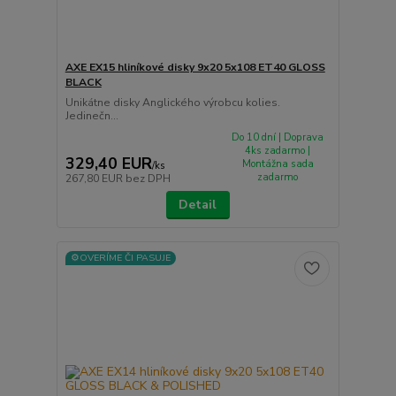
AXE EX15 hliníkové disky 9x20 5x108 ET40 GLOSS
BLACK
Unikátne disky Anglického výrobcu kolies.
Jedinečn...
Do 10 dní | Doprava
4ks zadarmo |
329,40 EUR
Montážna sada
/
ks
zadarmo
267,80 EUR
bez DPH
Detail
⚙️OVERÍME ČI PASUJE