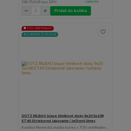
zadarmo
296,75 EUR
bez DPH
Pridať do košíka
🛡️ TÜV CERTIFIKÁT
⚙️OVERÍME ČI PASUJE
DOTZ BILBAO blaze hliníkové disky 9x20 5x108
ET40 Strieborné lakovanie / leštený límec
Kvalitná Nemecká značka kolies s TUV certifikátmi ...