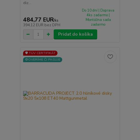
diz...
Do 10 dní | Doprava
4ks zadarmo |
484,77 EUR
Montážna sada
/
ks
zadarmo
394,12 EUR
bez DPH
Pridať do košíka
🛡️ TÜV CERTIFIKÁT
⚙️OVERÍME ČI PASUJE