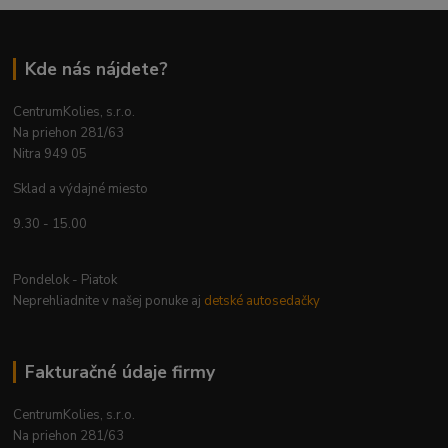
Kde nás nájdete?
CentrumKolies, s.r.o.
Na priehon 281/63
Nitra 949 05
Sklad a výdajné miesto
9.30 - 15.00
Pondelok - Piatok
Neprehliadnite v našej ponuke aj
detské autosedačky
Fakturačné údaje firmy
CentrumKolies, s.r.o.
Na priehon 281/63