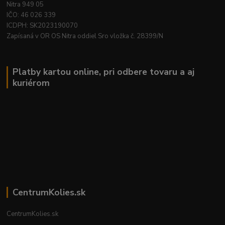
Nitra 949 05
IČO: 46 026 339
ICDPH: SK2023190070
Zapísaná v OR OS Nitra oddiel Sro vložka č. 28399/N
Platby kartou online, pri odbere tovaru a aj
kuriérom
CentrumKolies.sk
CentrumKolies.sk