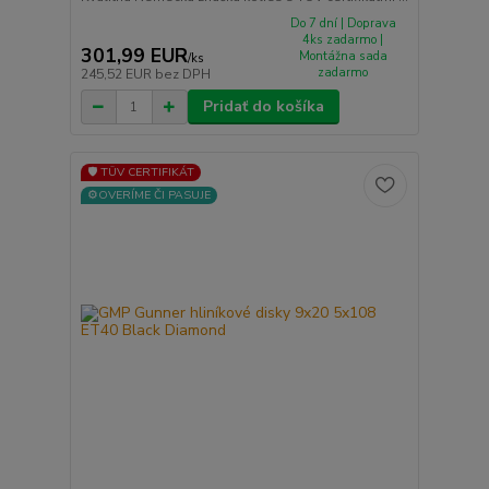
Do 7 dní | Doprava
4ks zadarmo |
301,99 EUR
Montážna sada
/
ks
zadarmo
245,52 EUR
bez DPH
Pridať do košíka
🛡️ TÜV CERTIFIKÁT
⚙️OVERÍME ČI PASUJE