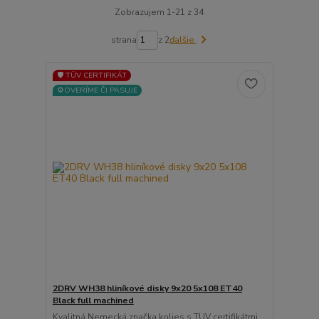
Zobrazujem 1-21 z 34
strana
z 2
ďalšie
🛡️ TÜV CERTIFIKÁT
⚙️OVERÍME ČI PASUJE
2DRV WH38 hliníkové disky 9x20 5x108 ET40
Black full machined
Kvalitná Nemecká značka kolies s TUV certifikátmi ...