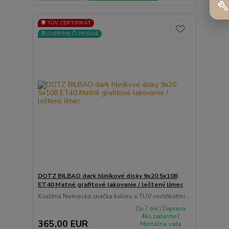
🛡️ TÜV CERTIFIKÁT
⚙️OVERÍME ČI PASUJE
DOTZ BILBAO dark hliníkové disky 9x20 5x108
ET40 Matné grafitové lakovanie / leštený límec
Kvalitná Nemecká značka kolies s TUV certifikátmi ...
Do 7 dní | Doprava
4ks zadarmo |
365,00 EUR
Montážna sada