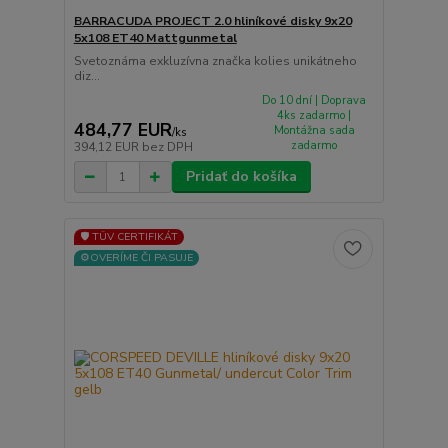
BARRACUDA PROJECT 2.0 hliníkové disky 9x20
5x108 ET40 Mattgunmetal
Svetoznáma exkluzívna značka kolies unikátneho
diz...
Do 10 dní | Doprava
4ks zadarmo |
484,77 EUR
Montážna sada
/
ks
zadarmo
394,12 EUR
bez DPH
Pridať do košíka
🛡️ TÜV CERTIFIKÁT
⚙️OVERÍME ČI PASUJE