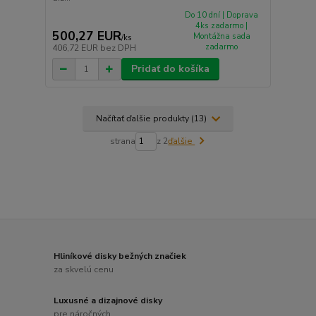
Do 10 dní | Doprava
4ks zadarmo |
500,27 EUR
Montážna sada
/
ks
zadarmo
406,72 EUR
bez DPH
Pridať do košíka
Načítať ďalšie produkty (13)
strana
z 2
ďalšie
Hliníkové disky bežných značiek
za skvelú cenu
Luxusné a dizajnové disky
pre náročných