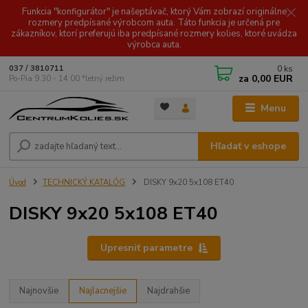
Funkcia "konfigurátor" je našeptávač, ktorý Vám zobrazí originálne
rozmery predpísané výrobcom auta. Táto funkcia je určená pre
zákazníkov, ktorí preferujú iba predpísané rozmery kolies, ktoré uvádza
výrobca auta.
0
ks
037 / 3810711
za
0,00 EUR
Po-Pia 9.30 - 14.00 *letný režim
Menu
Hľadať v eshope
Úvod
TECHNICKÝ KATALÓG
DISKY 9x20 5x108 ET40
DISKY 9x20 5x108 ET40
Upresniť parametre
Najnovšie
Najlacnejšie
Najdrahšie