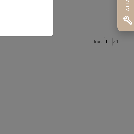
tážna sada
zadarmo
íka
strana
z 1