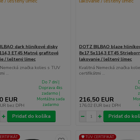
LBAO dark hliníkové disky
DOTZ BILBAO blaze hliníkov
114,3 ET45 Matné grafitové
8x17 5x114,3 ET45 Striebor
e / leštený límec
lakovanie / leštený límec
á Nemecká značka kolies s TUV
Kvalitná Nemecká značka koli
mi ...
certifikátmi ...
Do 7 dní |
D
Doprava 4ks
Do
zadarmo |
z
50 EUR
216,50 EUR
Montážna sada
Mon
zadarmo
EUR
bez DPH
176,02 EUR
bez DPH
Pridať do košíka
Pridať do koš
CERTIFIKÁT
🛡️ TÜV CERTIFIKÁT