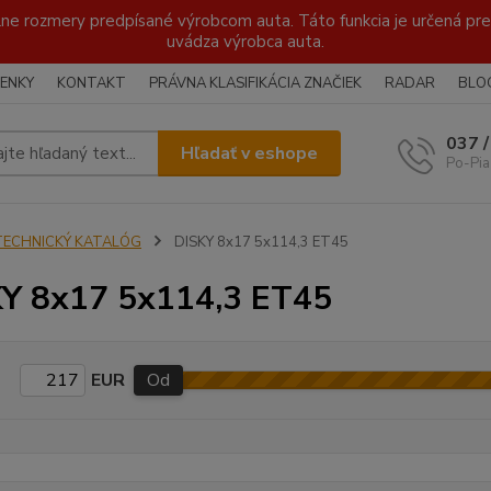
lne rozmery predpísané výrobcom auta. Táto funkcia je určená pre 
uvádza výrobca auta.
ENKY
KONTAKT
PRÁVNA KLASIFIKÁCIA ZNAČIEK
RADAR
BLO
037 
Hľadať v eshope
Po-Pia
TECHNICKÝ KATALÓG
DISKY 8x17 5x114,3 ET45
Y 8x17 5x114,3 ET45
EUR
Od