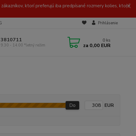
zákazníkov, ktorí preferujú iba predpísané rozmery kolies, ktoré
G
Prihlásenie
/ 3810711
0
ks
za
0,00 EUR
 9.30 - 14.00 *letný režim
Do
EUR