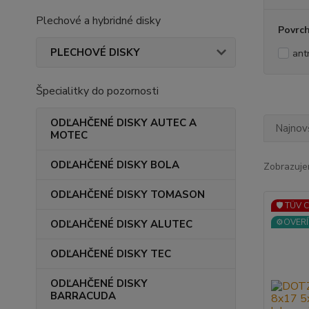
Plechové a hybridné disky
Povrc
PLECHOVÉ DISKY
ant
Špecialitky do pozornosti
ODĽAHČENÉ DISKY AUTEC A
Najnov
MOTEC
ODĽAHČENÉ DISKY BOLA
Zobrazuje
ODĽAHČENÉ DISKY TOMASON
🛡️ TÜV 
⚙️OVERÍ
ODĽAHČENÉ DISKY ALUTEC
ODĽAHČENÉ DISKY TEC
ODĽAHČENÉ DISKY
BARRACUDA