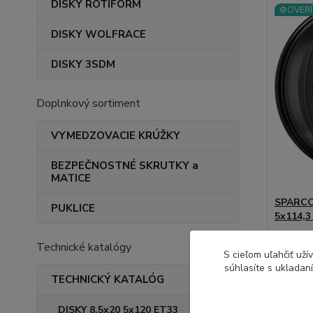
DISKY ROTIFORM
⚙️OVERÍ
DISKY WOLFRACE
DISKY 3SDM
Doplnkový sortiment
VYMEDZOVACIE KRÚŽKY
BEZPEČNOSTNÉ SKRUTKY a
MATICE
SPARCO 
PUKLICE
5x114,
Legendá
Technické katalógy
certifiká
S cieľom uľahčiť už
súhlasíte s ukladan
TECHNICKÝ KATALÓG
DISKY 8,5x20 5x120 ET33