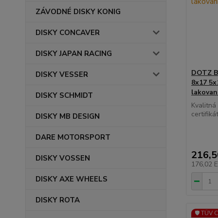
ZÁVODNÉ DISKY KONIG
DISKY CONCAVER
DISKY JAPAN RACING
DOTZ BI
DISKY VESSER
8x17 5x
lakovani
DISKY SCHMIDT
Kvalitn
certifikát
DISKY MB DESIGN
DARE MOTORSPORT
216,
DISKY VOSSEN
176,02 
DISKY AXE WHEELS
DISKY ROTA
🛡️ TÜV 