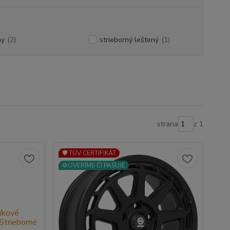
ny
(2)
strieborný leštený
(1)
strana
z 1
🛡️ TÜV CERTIFIKÁT
⚙️OVERÍME ČI PASUJE