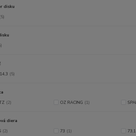
r disku
(5)
disku
5)
č
14,3
(5)
ca
TZ
(2)
OZ RACING
(1)
SPA
vá diera
6
(2)
73
(1)
73,1