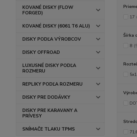
Prieme
KOVANÉ DISKY (FLOW
FORGED)
17
KOVANÉ DISKY (6061 T6 ALU)
Šírka 
DISKY PODĽA VÝROBCOV
8
(
DISKY OFFROAD
Rozte
LUXUSNÉ DISKY PODĽA
ROZMERU
5x1
REPLIKY PODĽA ROZMERU
Výrob
DISKY PRE DODÁVKY
DO
DISKY PRE KARAVANY A
PRÍVESY
Stredo
SNÍMAČE TLAKU TPMS
71,