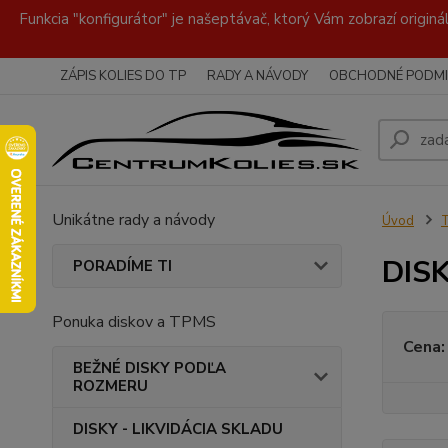
Funkcia "konfigurátor" je našeptávač, ktorý Vám zobrazí originá
ZÁPIS KOLIES DO TP
RADY A NÁVODY
OBCHODNÉ PODMI
Unikátne rady a návody
Úvod
DISK
PORADÍME TI
Ponuka diskov a TPMS
Cena:
BEŽNÉ DISKY PODĽA
ROZMERU
DISKY - LIKVIDÁCIA SKLADU