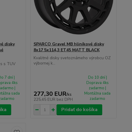
é disky
SPARCO Gravel MB hliníkové disky
né
8x17 5x114,3 ET45 MATT BLACK
Kvalitné disky svetoznámeho výrobcu OZ
výbornej k...
es s TUV
o 7 dní |
Do 10 dní |
prava 4ks
Doprava 4ks
adarmo |
zadarmo |
277,30 EUR
tážna sada
Montážna sada
/
ks
zadarmo
zadarmo
225,45 EUR
bez DPH
íka
Pridať do košíka