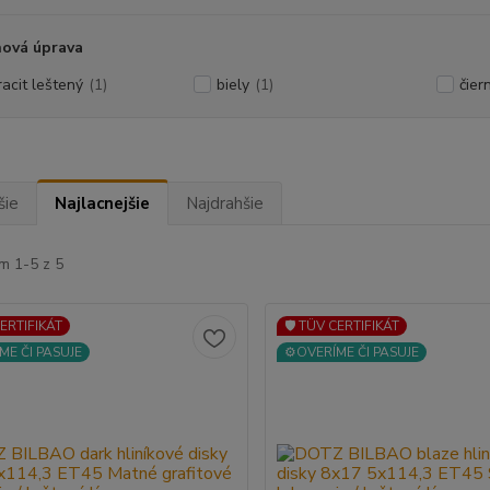
hová úprava
racit leštený
(1)
biely
(1)
čier
šie
Najlacnejšie
Najdrahšie
m 1-5 z 5
CERTIFIKÁT
🛡️ TÜV CERTIFIKÁT
ME ČI PASUJE
⚙️OVERÍME ČI PASUJE