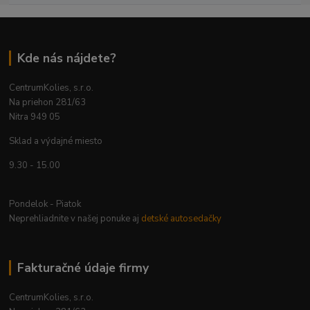
Kde nás nájdete?
CentrumKolies, s.r.o.
Na priehon 281/63
Nitra 949 05
Sklad a výdajné miesto
9.30 - 15.00
Pondelok - Piatok
Neprehliadnite v našej ponuke aj
detské autosedačky
Fakturačné údaje firmy
CentrumKolies, s.r.o.