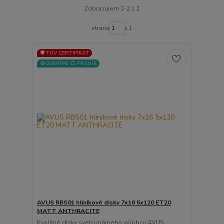
Zobrazujem 1-2 z 2
strana
z 1
🛡️ TÜV CERTIFIKÁT
⚙️OVERÍME ČI PASUJE
AVUS RBS01 hliníkové disky 7x16 5x120 ET20
MATT ANTHRACITE
Kvalitné disky svetoznámeho výrobcu AVUS