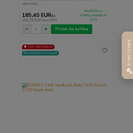
výbornej...
dovolenka u
185,40 EUR
výrobcu,expedicia
/
ks
24.8
150,73 EUR
bez DPH
Pridať do košíka
AI MECHANIK
🛡️ TÜV CERTIFIKÁT
⚙️OVERÍME ČI PASUJE