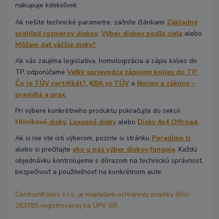
nakupuje kdekoľvek.
Ak riešite technické parametre, začnite článkami
Základný
prehľad rozmerov diskov
,
Výber diskov podľa cieľa
alebo
Môžem dať väčšie disky?
.
Ak vás zaujíma legislatíva, homologizácia a zápis kolies do
TP, odporúčame
Veľký sprievodca zápisom kolies do TP
,
Čo je TÜV certifikát?
,
KBA vs TÜV
a
Normy a zákony –
pravidlá a prax
.
Pri výbere konkrétneho produktu pokračujte do sekcií
Hliníkové
disky
,
Luxusné disky
alebo
Disky 4x4 Offroad
.
Ak si nie ste istí výberom, pozrite si stránku
Poradíme ti
alebo si prečítajte
ako u nás výber diskov funguje
. Každú
objednávku kontrolujeme s dôrazom na technickú správnosť,
bezpečnosť a použiteľnosť na konkrétnom aute.
CentrumKolies s.r.o. je majiteľom ochrannej známky číslo
263785 registrovanej na ÚPV SR