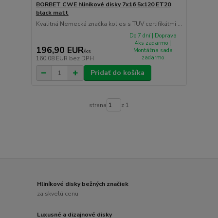
BORBET CWE hliníkové disky 7x16 5x120 ET20
black matt
Kvalitná Nemecká značka kolies s TUV certifikátmi ...
Do 7 dní | Doprava
4ks zadarmo |
196,90 EUR
Montážna sada
/
ks
zadarmo
160,08 EUR
bez DPH
Pridať do košíka
strana
z 1
Hliníkové disky bežných značiek
za skvelú cenu
Luxusné a dizajnové disky