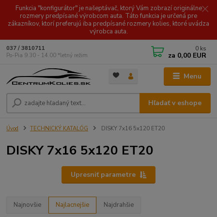
Funkcia "konfigurátor" je našeptávač, ktorý Vám zobrazí originálne
rozmery predpísané výrobcom auta. Táto funkcia je určená pre
zákazníkov, ktorí preferujú iba predpísané rozmery kolies, ktoré uvádza
výrobca auta.
0
ks
037 / 3810711
za
0,00 EUR
Po-Pia 9.30 - 14.00 *letný režim
Menu
Hľadať v eshope
Úvod
TECHNICKÝ KATALÓG
DISKY 7x16 5x120 ET20
DISKY 7x16 5x120 ET20
Upresniť parametre
Najnovšie
Najlacnejšie
Najdrahšie