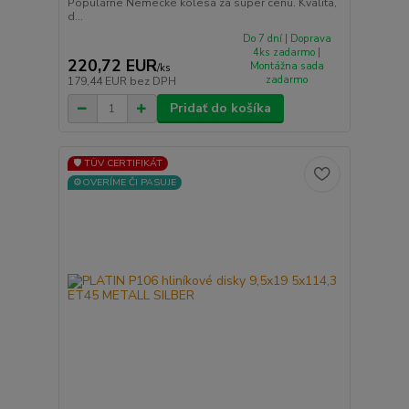
Populárne Nemecké kolesá za super cenu. Kvalita,
d...
Do 7 dní | Doprava
4ks zadarmo |
220,72 EUR
Montážna sada
/
ks
zadarmo
179,44 EUR
bez DPH
Pridať do košíka
🛡️ TÜV CERTIFIKÁT
⚙️OVERÍME ČI PASUJE