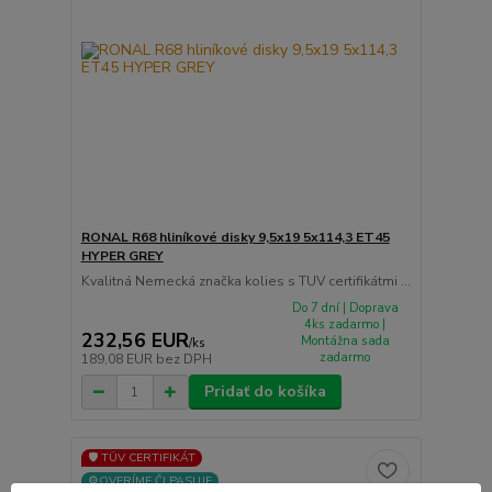
RONAL R68 hliníkové disky 9,5x19 5x114,3 ET45
HYPER GREY
Kvalitná Nemecká značka kolies s TUV certifikátmi ...
Do 7 dní | Doprava
4ks zadarmo |
232,56 EUR
Montážna sada
/
ks
zadarmo
189,08 EUR
bez DPH
Pridať do košíka
🛡️ TÜV CERTIFIKÁT
⚙️OVERÍME ČI PASUJE