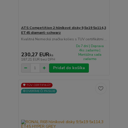
ATS Competition 2 hliníkové disky 9,5x19 5x114,3
ET45 diamant-schwarz
Kvalitná Nemecká značka kolies s TUV certifikátmi ...
Do 7 dní | Doprava
4ks zadarmo |
230,27 EUR
Montážna sada
/
ks
zadarmo
187,21 EUR
bez DPH
Pridať do košíka
🛡️ TÜV CERTIFIKÁT
⚙️OVERÍME ČI PASUJE