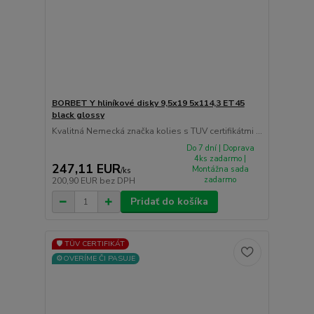
BORBET Y hliníkové disky 9,5x19 5x114,3 ET45
black glossy
Kvalitná Nemecká značka kolies s TUV certifikátmi ...
Do 7 dní | Doprava
4ks zadarmo |
247,11 EUR
Montážna sada
/
ks
zadarmo
200,90 EUR
bez DPH
Pridať do košíka
🛡️ TÜV CERTIFIKÁT
⚙️OVERÍME ČI PASUJE