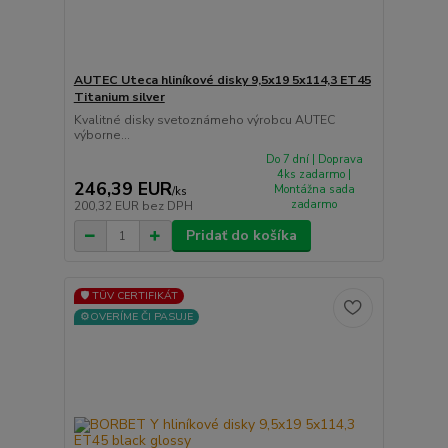
AUTEC Uteca hliníkové disky 9,5x19 5x114,3 ET45
Titanium silver
Kvalitné disky svetoznámeho výrobcu AUTEC
výborne...
Do 7 dní | Doprava
4ks zadarmo |
246,39 EUR
Montážna sada
/
ks
zadarmo
200,32 EUR
bez DPH
Pridať do košíka
🛡️ TÜV CERTIFIKÁT
⚙️OVERÍME ČI PASUJE