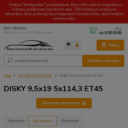
Funkcia "konfigurátor" je našeptávač, ktorý Vám zobrazí originálne
rozmery predpísané výrobcom auta. Táto funkcia je určená pre
zákazníkov, ktorí preferujú iba predpísané rozmery kolies, ktoré uvádza
výrobca auta.
0
ks
037 / 3810711
za
0,00 EUR
Po-Pia 9.30 - 14.00 *letný režim
Menu
Hľadať v eshope
Úvod
TECHNICKÝ KATALÓG
DISKY 9,5x19 5x114,3 ET45
DISKY 9,5x19 5x114,3 ET45
Upresniť parametre
Najnovšie
Najlacnejšie
Najdrahšie