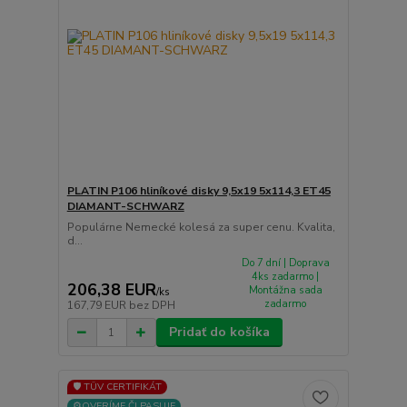
PLATIN P106 hliníkové disky 9,5x19 5x114,3 ET45
DIAMANT-SCHWARZ
Populárne Nemecké kolesá za super cenu. Kvalita,
d...
Do 7 dní | Doprava
4ks zadarmo |
206,38 EUR
Montážna sada
/
ks
zadarmo
167,79 EUR
bez DPH
Pridať do košíka
🛡️ TÜV CERTIFIKÁT
⚙️OVERÍME ČI PASUJE