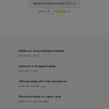
Načítať ďalšie produkty (21)
strana
z 4
ďalšie
Hliníkové disky bežných značiek
za skvelú cenu
Luxusné a dizajnové disky
pre náročných
Offroad disky aké inde nenájdete
aj na Americké autá
Plechové disky za super ceny
takmer na každé auto