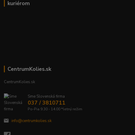
kuriérom
CentrumKolies.sk
CentrumKolies.sk
Sme Slovenská firma
037 / 3810711
Po-Pia 9.30 - 14.00 *letný režim
info@centrumkolies.sk