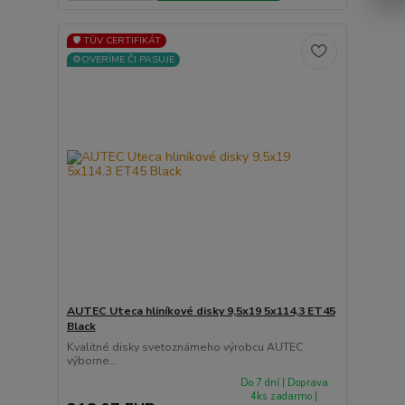
🛡️ TÜV CERTIFIKÁT
⚙️OVERÍME ČI PASUJE
AUTEC Uteca hliníkové disky 9,5x19 5x114,3 ET45
Black
Kvalitné disky svetoznámeho výrobcu AUTEC
výborne...
Do 7 dní | Doprava
4ks zadarmo |