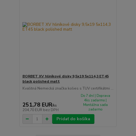
BORBET XV hliníkové disky 9,5x19 5x114,3 ET45
black polished matt
Kvalitná Nemecká značka kolies s TUV certifikátmi ...
Do 7 dní | Doprava
4ks zadarmo |
251,78 EUR
Montážna sada
/
ks
zadarmo
204,70 EUR
bez DPH
Pridať do košíka