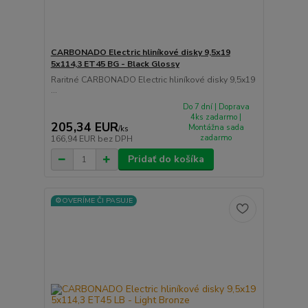
CARBONADO Electric hliníkové disky 9,5x19
5x114,3 ET45 BG - Black Glossy
Raritné CARBONADO Electric hliníkové disky 9,5x19
...
Do 7 dní | Doprava
4ks zadarmo |
205,34 EUR
Montážna sada
/
ks
zadarmo
166,94 EUR
bez DPH
Pridať do košíka
⚙️OVERÍME ČI PASUJE