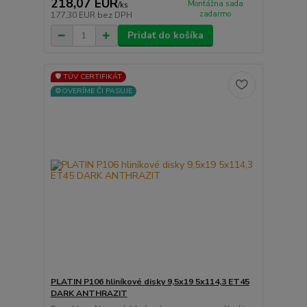
218,07 EUR
Montážna sada
/
ks
zadarmo
177,30 EUR
bez DPH
Pridať do košíka
🛡️ TÜV CERTIFIKÁT
⚙️OVERÍME ČI PASUJE
PLATIN P106 hliníkové disky 9,5x19 5x114,3 ET45
DARK ANTHRAZIT