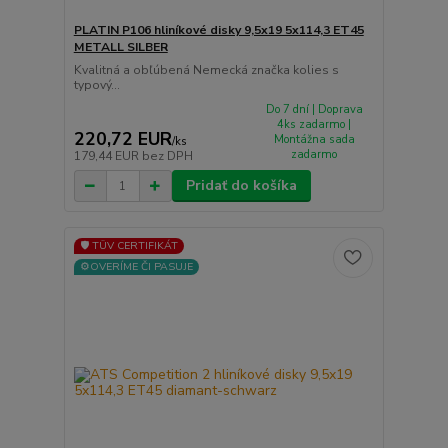
PLATIN P106 hliníkové disky 9,5x19 5x114,3 ET45
METALL SILBER
Kvalitná a obľúbená Nemecká značka kolies s
typový...
Do 7 dní | Doprava
4ks zadarmo |
220,72 EUR
Montážna sada
/
ks
zadarmo
179,44 EUR
bez DPH
Pridať do košíka
🛡️ TÜV CERTIFIKÁT
⚙️OVERÍME ČI PASUJE