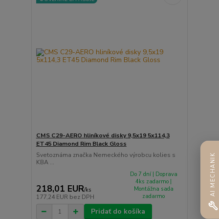
CMS C29-AERO hliníkové disky 9,5x19 5x114,3
ET45 Diamond Rim Black Gloss
Svetoznáma značka Nemeckého výrobcu kolies s
AI MECHANIK
KBA ...
Do 7 dní | Doprava
4ks zadarmo |
218,01 EUR
Montážna sada
/
ks
zadarmo
177,24 EUR
bez DPH
Pridať do košíka