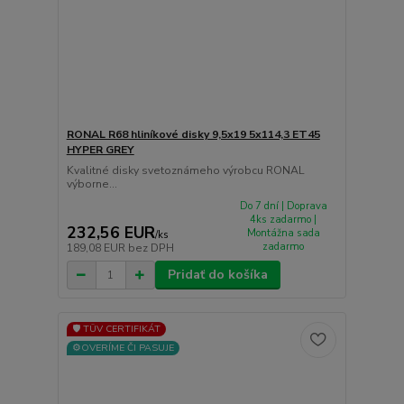
RONAL R68 hliníkové disky 9,5x19 5x114,3 ET45
HYPER GREY
Kvalitné disky svetoznámeho výrobcu RONAL
výborne...
Do 7 dní | Doprava
4ks zadarmo |
232,56 EUR
Montážna sada
/
ks
zadarmo
189,08 EUR
bez DPH
Pridať do košíka
🛡️ TÜV CERTIFIKÁT
⚙️OVERÍME ČI PASUJE