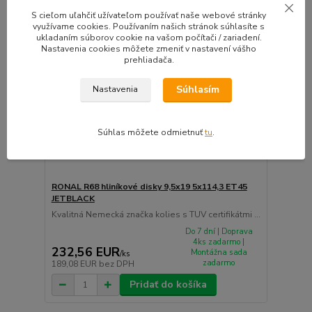
S cieľom uľahčiť užívateľom používať naše webové stránky
využívame cookies. Používaním našich stránok súhlasíte s
ukladaním súborov cookie na vašom počítači / zariadení.
Nastavenia cookies môžete zmeniť v nastavení vášho
prehliadača.
Súhlasím
Nastavenia
Súhlas môžete odmietnuť
tu
.
RONAL R68 hliníkové disky 9,5x19 5x114,3 ET45
JETBLACK
Kvalitná Nemecká značka kolies s TUV certifikátmi ...
Do 7 dní | Doprava
4ks zadarmo |
232,56 EUR
Montážna sada
/
ks
zadarmo
189,08 EUR
bez DPH
Pridať do košíka