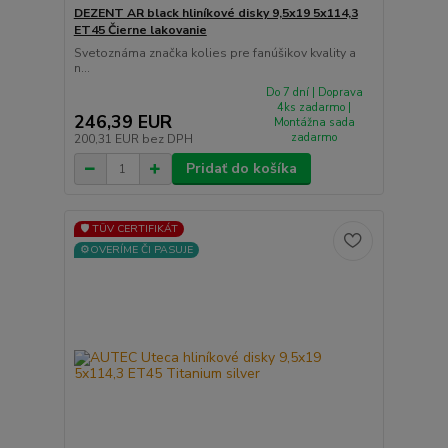
DEZENT AR black hliníkové disky 9,5x19 5x114,3
ET45 Čierne lakovanie
Svetoznáma značka kolies pre fanúšikov kvality a
n...
Do 7 dní | Doprava
4ks zadarmo |
246,39 EUR
Montážna sada
zadarmo
200,31 EUR
bez DPH
Pridať do košíka
🛡️ TÜV CERTIFIKÁT
⚙️OVERÍME ČI PASUJE