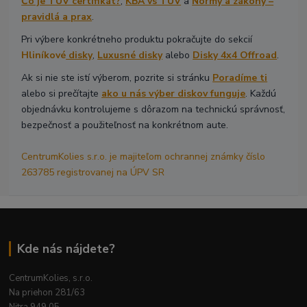
Čo je TÜV certifikát?
,
KBA vs TÜV
a
Normy a zákony –
pravidlá a prax
.
Pri výbere konkrétneho produktu pokračujte do sekcií
Hliníkové
disky
,
Luxusné disky
alebo
Disky 4x4 Offroad
.
Ak si nie ste istí výberom, pozrite si stránku
Poradíme ti
alebo si prečítajte
ako u nás výber diskov funguje
. Každú
objednávku kontrolujeme s dôrazom na technickú správnosť,
bezpečnosť a použiteľnosť na konkrétnom aute.
CentrumKolies s.r.o. je majiteľom ochrannej známky číslo
263785 registrovanej na ÚPV SR
Kde nás nájdete?
CentrumKolies, s.r.o.
Na priehon 281/63
Nitra 949 05