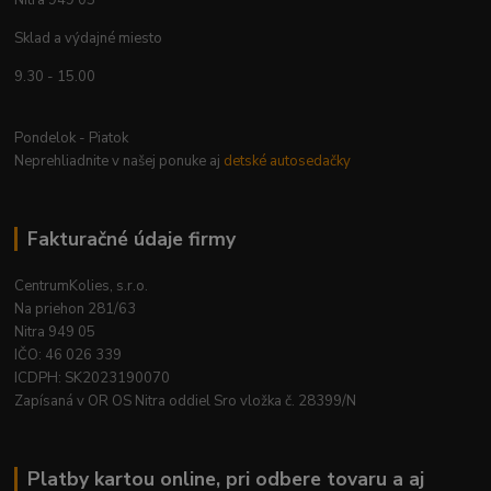
Sklad a výdajné miesto
9.30 - 15.00
Pondelok - Piatok
Neprehliadnite v našej ponuke aj
detské autosedačky
Fakturačné údaje firmy
CentrumKolies, s.r.o.
Na priehon 281/63
Nitra 949 05
IČO: 46 026 339
ICDPH: SK2023190070
Zapísaná v OR OS Nitra oddiel Sro vložka č. 28399/N
Platby kartou online, pri odbere tovaru a aj