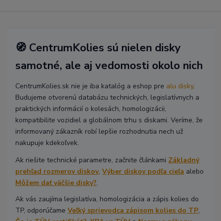
🧭 CentrumKolies sú nielen disky
samotné, ale aj vedomosti okolo nich
CentrumKolies.sk nie je iba katalóg a eshop pre
alu disky
.
Budujeme otvorenú databázu technických, legislatívnych a
praktických informácií o kolesách, homologizácii,
kompatibilite vozidiel a globálnom trhu s diskami. Veríme, že
informovaný zákazník robí lepšie rozhodnutia nech už
nakupuje kdekoľvek.
Ak riešite technické parametre, začnite článkami
Základný
prehľad rozmerov diskov
,
Výber diskov podľa cieľa
alebo
Môžem dať väčšie disky?
.
Ak vás zaujíma legislatíva, homologizácia a zápis kolies do
TP, odporúčame
Veľký sprievodca zápisom kolies do TP
,