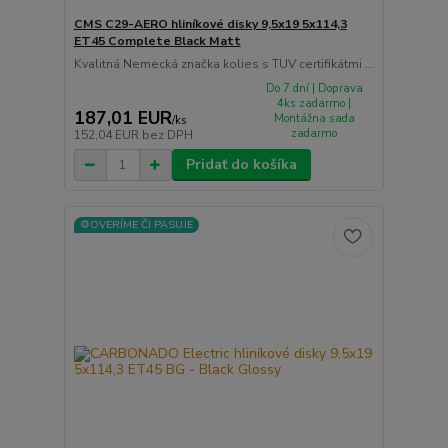
CMS C29-AERO hliníkové disky 9,5x19 5x114,3
ET45 Complete Black Matt
Kvalitná Nemecká značka kolies s TUV certifikátmi ...
Do 7 dní | Doprava
4ks zadarmo |
187,01 EUR
Montážna sada
/
ks
zadarmo
152,04 EUR
bez DPH
Pridať do košíka
⚙️OVERÍME ČI PASUJE