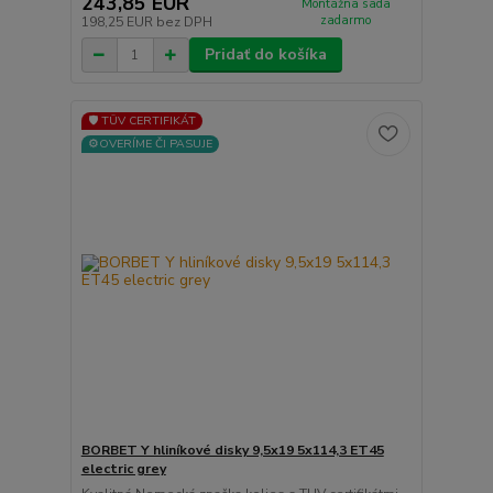
243,85 EUR
Montážna sada
zadarmo
198,25 EUR
bez DPH
Pridať do košíka
🛡️ TÜV CERTIFIKÁT
⚙️OVERÍME ČI PASUJE
BORBET Y hliníkové disky 9,5x19 5x114,3 ET45
electric grey