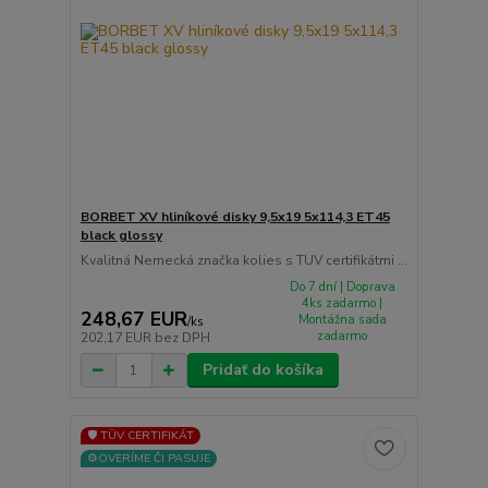
BORBET XV hliníkové disky 9,5x19 5x114,3 ET45
black glossy
Kvalitná Nemecká značka kolies s TUV certifikátmi ...
Do 7 dní | Doprava
4ks zadarmo |
248,67 EUR
Montážna sada
/
ks
zadarmo
202,17 EUR
bez DPH
Pridať do košíka
🛡️ TÜV CERTIFIKÁT
⚙️OVERÍME ČI PASUJE