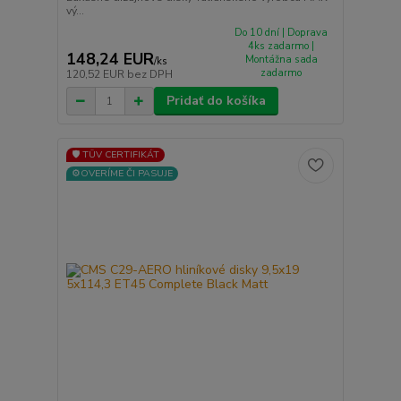
vý...
Do 10 dní | Doprava
4ks zadarmo |
148,24 EUR
Montážna sada
/
ks
zadarmo
120,52 EUR
bez DPH
Pridať do košíka
🛡️ TÜV CERTIFIKÁT
⚙️OVERÍME ČI PASUJE