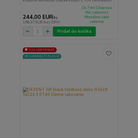
Kvalitná Nemecká značka kolies s TUV certifikátmi ...
Do 7 dní | Doprava
4ks zadarmo |
244,00 EUR
Montážna sada
/
ks
zadarmo
198,37 EUR
bez DPH
Pridať do košíka
🛡️ TÜV CERTIFIKÁT
⚙️OVERÍME ČI PASUJE