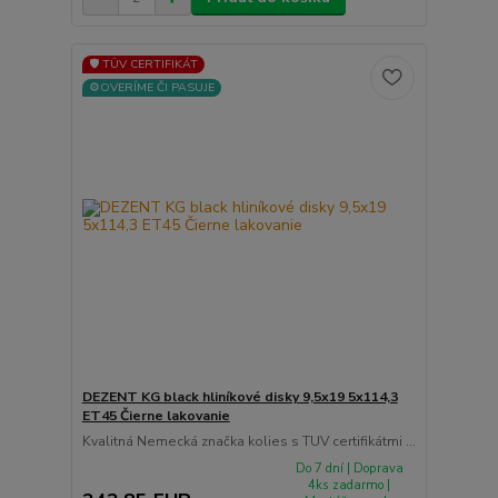
🛡️ TÜV CERTIFIKÁT
⚙️OVERÍME ČI PASUJE
DEZENT KG black hliníkové disky 9,5x19 5x114,3
ET45 Čierne lakovanie
Kvalitná Nemecká značka kolies s TUV certifikátmi ...
Do 7 dní | Doprava
4ks zadarmo |