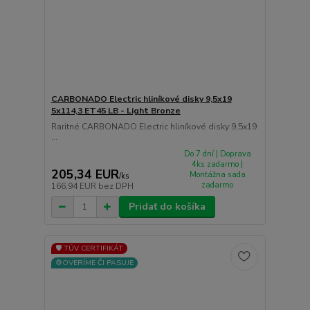
CARBONADO Electric hliníkové disky 9,5x19
5x114,3 ET45 LB - Light Bronze
Raritné CARBONADO Electric hliníkové disky 9,5x19
...
Do 7 dní | Doprava
4ks zadarmo |
205,34 EUR
Montážna sada
/
ks
zadarmo
166,94 EUR
bez DPH
Pridať do košíka
🛡️ TÜV CERTIFIKÁT
⚙️OVERÍME ČI PASUJE