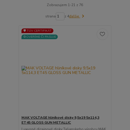
Zobrazujem 1-21 z 76
strana
z 4
ďalšie
🛡️ TÜV CERTIFIKÁT
⚙️OVERÍME ČI PASUJE
MAK VOLTAGE hliníkové disky 9,5x19 5x114,3
ET45 GLOSS GUN METALLIC
Luxusné dizajnové disky Talianskeho výrobcu MAK