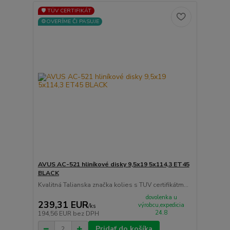
🛡️ TÜV CERTIFIKÁT
⚙️OVERÍME ČI PASUJE
AVUS AC-521 hliníkové disky 9,5x19 5x114,3 ET45
BLACK
Kvalitná Talianska značka kolies s TUV certifikátm...
dovolenka u
239,31 EUR
výrobcu,expedicia
/
ks
24.8
194,56 EUR
bez DPH
Pridať do košíka