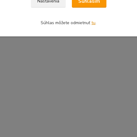
Súhlasím
Nastavenia
Súhlas môžete odmietnuť
tu
.