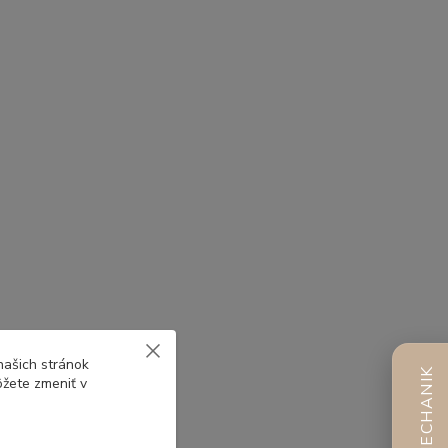
našich stránok
AI MECHANIK
ôžete zmeniť v