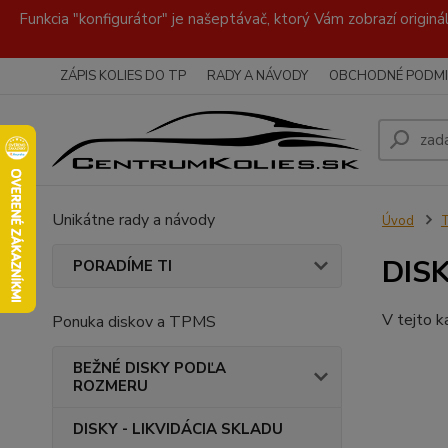
Funkcia "konfigurátor" je našeptávač, ktorý Vám zobrazí originá
ZÁPIS KOLIES DO TP
RADY A NÁVODY
OBCHODNÉ PODMI
Unikátne rady a návody
Úvod
DISK
PORADÍME TI
V tejto k
Ponuka diskov a TPMS
BEŽNÉ DISKY PODĽA
ROZMERU
DISKY - LIKVIDÁCIA SKLADU