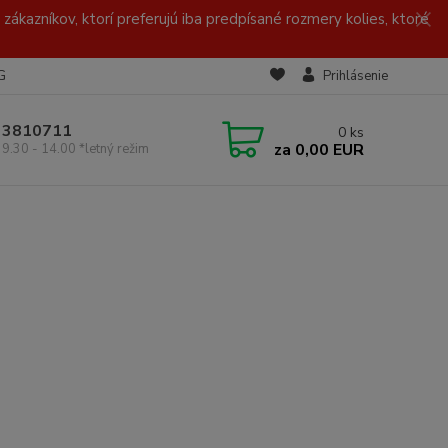
zákazníkov, ktorí preferujú iba predpísané rozmery kolies, ktoré
G
Prihlásenie
/ 3810711
0
ks
za
0,00 EUR
 9.30 - 14.00 *letný režim