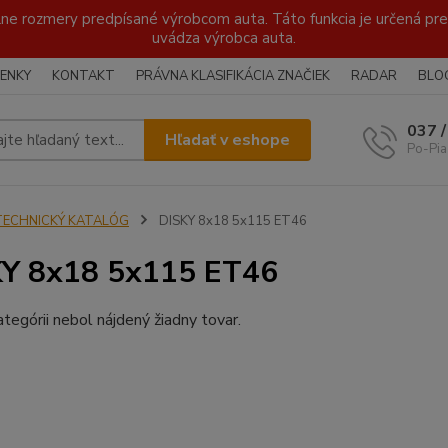
lne rozmery predpísané výrobcom auta. Táto funkcia je určená pre 
uvádza výrobca auta.
ENKY
KONTAKT
PRÁVNA KLASIFIKÁCIA ZNAČIEK
RADAR
BLO
037 
Hľadať v eshope
Po-Pia
TECHNICKÝ KATALÓG
DISKY 8x18 5x115 ET46
Y 8x18 5x115 ET46
ategórii nebol nájdený žiadny tovar.