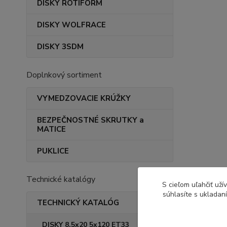
DISKY ROTIFORM
DISKY WOLFRACE
DISKY 3SDM
Doplnkový sortiment
VYMEDZOVACIE KRÚŽKY
BEZPEČNOSTNÉ SKRUTKY a
MATICE
PUKLICE
Technické katalógy
S cieľom uľahčiť už
súhlasíte s ukladan
TECHNICKÝ KATALÓG
DISKY 8,5x20 5x120 ET33