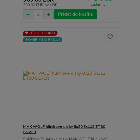
zadarmo
300,00 EUR
bez DPH
Pridať do košíka
🛡️ TÜV CERTIFIKÁT
⚙️OVERÍME ČI PASUJE
MAK WOLF hliníkové disky 8x20 5x112 ET30
SILVER
Špičkové Talianske disky MAK WOLF hliníkové