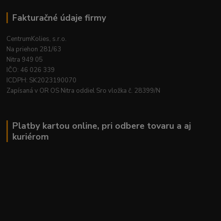
Fakturačné údaje firmy
CentrumKolies, s.r.o.
Na priehon 281/63
Nitra 949 05
IČO: 46 026 339
ICDPH: SK2023190070
Zapísaná v OR OS Nitra oddiel Sro vložka č. 28399/N
Platby kartou online, pri odbere tovaru a aj
kuriérom