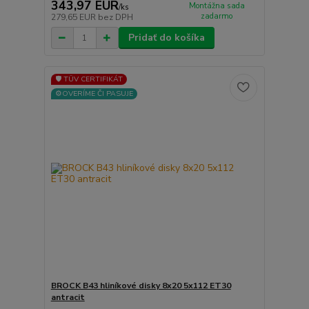
343,97 EUR
Montážna sada
/
ks
zadarmo
279,65 EUR
bez DPH
Pridať do košíka
🛡️ TÜV CERTIFIKÁT
⚙️OVERÍME ČI PASUJE
BROCK B43 hliníkové disky 8x20 5x112 ET30
antracit