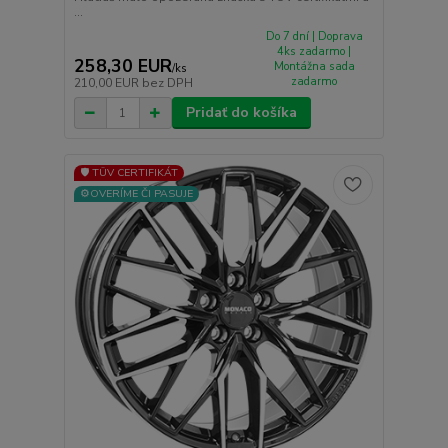
...
Do 7 dní | Doprava
4ks zadarmo |
258,30 EUR
Montážna sada
/
ks
zadarmo
210,00 EUR
bez DPH
Pridať do košíka
🛡️ TÜV CERTIFIKÁT
⚙️OVERÍME ČI PASUJE