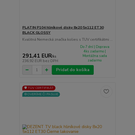
PLATIN P104 hliníkové disky 8x20 5x112 ET30
BLACK GLOSSY
Kvalitná Nemecká značka kolies s TUV certifikátmi ...
Do 7 dní | Doprava
4ks zadarmo |
291,41 EUR
Montážna sada
/
ks
zadarmo
236,92 EUR
bez DPH
Pridať do košíka
🛡️ TÜV CERTIFIKÁT
⚙️OVERÍME ČI PASUJE