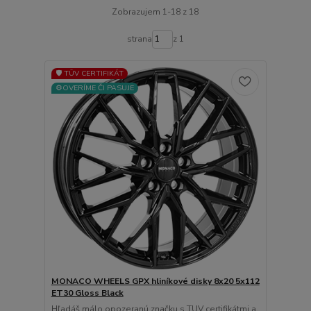
Zobrazujem 1-18 z 18
strana
z 1
🛡️ TÜV CERTIFIKÁT
⚙️OVERÍME ČI PASUJE
MONACO WHEELS GPX hliníkové disky 8x20 5x112
ET30 Gloss Black
Hľadáš málo opozeranú značku s TUV certifikátmi a