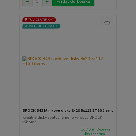
Pridať do košíka
🛡️ TÜV CERTIFIKÁT
⚙️OVERÍME ČI PASUJE
BROCK B43 hliníkové disky 8x20 5x112 ET30 čierny
Kvalitné disky svetoznámeho výrobcu BROCK
výborne...
Do 7 dní | Doprava
4ks zadarmo |