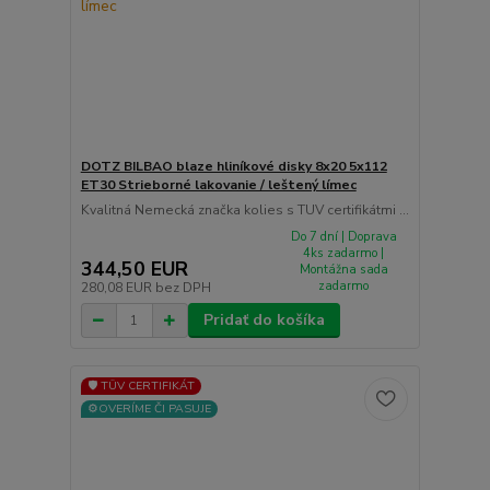
DOTZ BILBAO blaze hliníkové disky 8x20 5x112
ET30 Strieborné lakovanie / leštený límec
Kvalitná Nemecká značka kolies s TUV certifikátmi ...
Do 7 dní | Doprava
4ks zadarmo |
344,50 EUR
Montážna sada
zadarmo
280,08 EUR
bez DPH
Pridať do košíka
🛡️ TÜV CERTIFIKÁT
⚙️OVERÍME ČI PASUJE