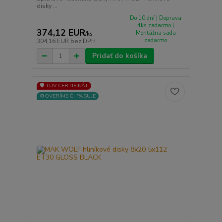
disky ...
Do 10 dní | Doprava
4ks zadarmo |
374,12 EUR
Montážna sada
/
ks
zadarmo
304,16 EUR
bez DPH
Pridať do košíka
🛡️ TÜV CERTIFIKÁT
⚙️OVERÍME ČI PASUJE