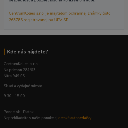
bezpečnosť a použiteľnosť na konkrétnom aute.
CentrumKolies s.r.o. je majiteľom ochrannej známky číslo
263785 registrovanej na ÚPV SR
Kde nás nájdete?
CentrumKolies, s.r.o.
Na priehon 281/63
Nitra 949 05
Sklad a výdajné miesto
9.30 - 15.00
Pondelok - Piatok
Neprehliadnite v našej ponuke aj
detské autosedačky