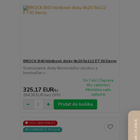
BROCK B40 hliníkové disky 8x20 5x112 ET30 čierny
Svetoznáme disky Nemeckého výrobcu a
bestseller v ...
Do 7 dní | Doprava
4ks zadarmo |
325,17 EUR
Montážna sada
/
ks
zadarmo
264,36 EUR
bez DPH
Pridať do košíka
AI MECHANIK
🛡️ TÜV CERTIFIKÁT
⚙️OVERÍME ČI PASUJE