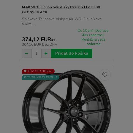
MAK WOLF hliníkové disky 8x20 5x112 ET30
GLOSS BLACK
Špičkové Talianske disky MAK WOLF hliníkové
disky ...
Do 10 dní | Doprava
4ks zadarmo |
374,12 EUR
Montážna sada
/
ks
zadarmo
304,16 EUR
bez DPH
Pridať do košíka
🛡️ TÜV CERTIFIKÁT
⚙️OVERÍME ČI PASUJE