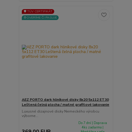
🛡️ TÜV CERTIFIKÁT
⚙️OVERÍME ČI PASUJE
AEZ PORTO dark hliníkové disky 8x20 5x112 ET30
Leštená čelná plocha / matné grafitové lakovanie
Luxusné dizajnové disky Nemeckého výrobcu
výborne...
Do 7 dní | Doprava
4ks zadarmo |
369,00 EUR
Montážna sada