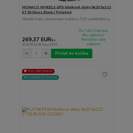
MONACO WHEELS GPX hliníkové disky 8x20 5x112
ET30 Gloss Black / Polished
Hľadáš málo opozeranú značku s TUV certifikátmi a
...
Do 7 dní | Doprava
4ks zadarmo |
269,37 EUR
Montážna sada
/
ks
zadarmo
219,00 EUR
bez DPH
Pridať do košíka
🛡️ TÜV CERTIFIKÁT
⚙️OVERÍME ČI PASUJE