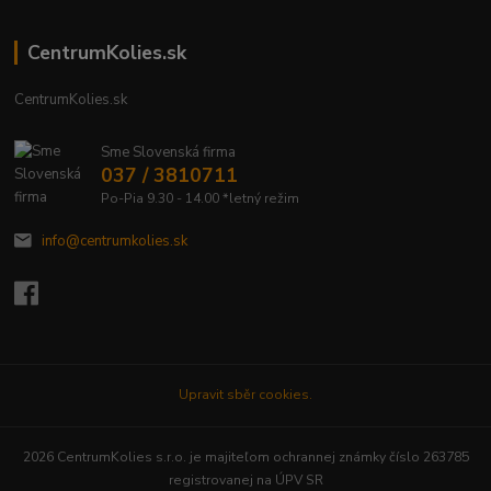
CentrumKolies.sk
CentrumKolies.sk
Sme Slovenská firma
037 / 3810711
Po-Pia 9.30 - 14.00 *letný režim
info@centrumkolies.sk
Upravit sběr cookies.
2026 CentrumKolies s.r.o. je majiteľom ochrannej známky číslo 263785
registrovanej na ÚPV SR