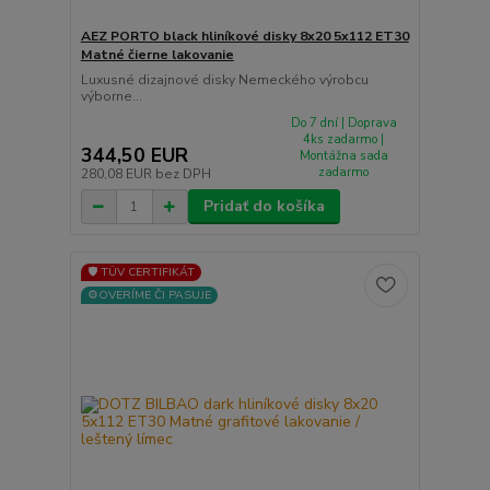
AEZ PORTO black hliníkové disky 8x20 5x112 ET30
Matné čierne lakovanie
Luxusné dizajnové disky Nemeckého výrobcu
výborne...
Do 7 dní | Doprava
4ks zadarmo |
344,50 EUR
Montážna sada
zadarmo
280,08 EUR
bez DPH
Pridať do košíka
🛡️ TÜV CERTIFIKÁT
⚙️OVERÍME ČI PASUJE