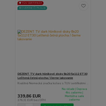
🛡️ TÜV CERTIFIKÁT
⚙️OVERÍME ČI PASUJE
DEZENT TV dark hliníkové disky 8x20 5x112 ET30
Leštená čelná plocha / čierne lakovanie
Kvalitná Nemecká značka kolies s TUV certifikátmi ...
Na sklade | Doprava
4ks zadarmo |
339,86 EUR
Montážna sada
zadarmo
276,31 EUR
bez DPH