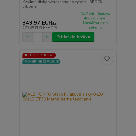
Kvalitné disky svetoznámeho výrobcu BROCK
výborne...
Do 7 dní | Doprava
4ks zadarmo |
343,97 EUR
Montážna sada
/
ks
zadarmo
279,65 EUR
bez DPH
Pridať do košíka
🛡️ TÜV CERTIFIKÁT
⚙️OVERÍME ČI PASUJE