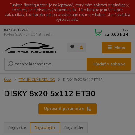
Funkcia "konfigurátor" je našeptávač, ktorý Vám zobrazí originálne
rozmery predpísané výrobcom auta. Táto funkcia je určená pre
zákazníkov, ktorí preferujú iba predpísané rozmery kolies, ktoré uvádza
výrobca auta.
0
ks
037 / 3810711
za
0,00 EUR
Po-Pia 9.30 - 14.00 *letný režim
Menu
Hľadať v eshope
Úvod
TECHNICKÝ KATALÓG
DISKY 8x20 5x112 ET30
DISKY 8x20 5x112 ET30
Upresniť parametre
Najnovšie
Najlacnejšie
Najdrahšie