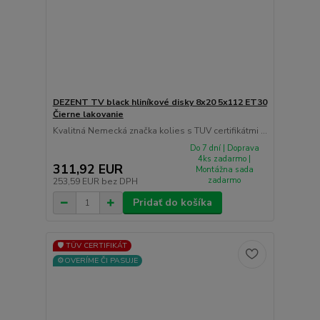
DEZENT TV black hliníkové disky 8x20 5x112 ET30
Čierne lakovanie
Kvalitná Nemecká značka kolies s TUV certifikátmi ...
Do 7 dní | Doprava
4ks zadarmo |
311,92 EUR
Montážna sada
zadarmo
253,59 EUR
bez DPH
Pridať do košíka
🛡️ TÜV CERTIFIKÁT
⚙️OVERÍME ČI PASUJE