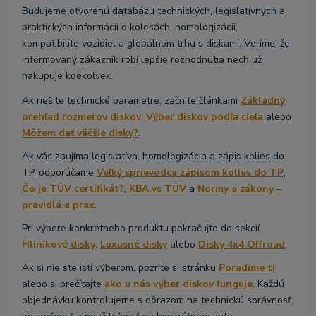
Budujeme otvorenú databázu technických, legislatívnych a
praktických informácií o kolesách, homologizácii,
kompatibilite vozidiel a globálnom trhu s diskami. Veríme, že
informovaný zákazník robí lepšie rozhodnutia nech už
nakupuje kdekoľvek.
Ak riešite technické parametre, začnite článkami
Základný
prehľad rozmerov diskov
,
Výber diskov podľa cieľa
alebo
Môžem dať väčšie disky?
.
Ak vás zaujíma legislatíva, homologizácia a zápis kolies do
TP, odporúčame
Veľký sprievodca zápisom kolies do TP
,
Čo je TÜV certifikát?
,
KBA vs TÜV
a
Normy a zákony –
pravidlá a prax
.
Pri výbere konkrétneho produktu pokračujte do sekcií
Hliníkové
disky
,
Luxusné disky
alebo
Disky 4x4 Offroad
.
Ak si nie ste istí výberom, pozrite si stránku
Poradíme ti
alebo si prečítajte
ako u nás výber diskov funguje
. Každú
objednávku kontrolujeme s dôrazom na technickú správnosť,