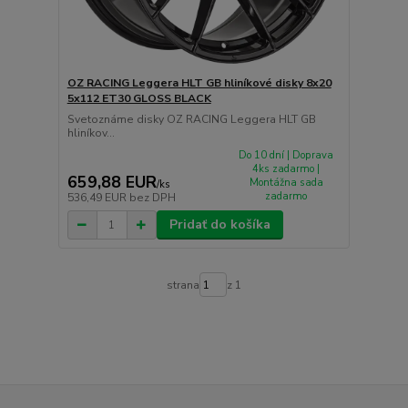
OZ RACING Leggera HLT GB hliníkové disky 8x20
5x112 ET30 GLOSS BLACK
Svetoznáme disky OZ RACING Leggera HLT GB
hliníkov...
Do 10 dní | Doprava
4ks zadarmo |
659,88 EUR
Montážna sada
/
ks
zadarmo
536,49 EUR
bez DPH
Pridať do košíka
strana
z 1