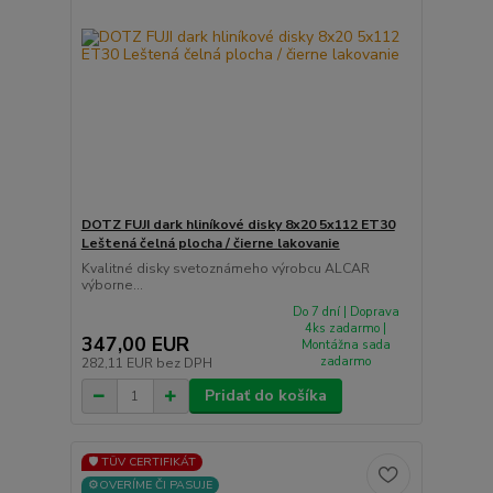
DOTZ FUJI dark hliníkové disky 8x20 5x112 ET30
Leštená čelná plocha / čierne lakovanie
Kvalitné disky svetoznámeho výrobcu ALCAR
výborne...
Do 7 dní | Doprava
4ks zadarmo |
347,00 EUR
Montážna sada
zadarmo
282,11 EUR
bez DPH
Pridať do košíka
🛡️ TÜV CERTIFIKÁT
⚙️OVERÍME ČI PASUJE