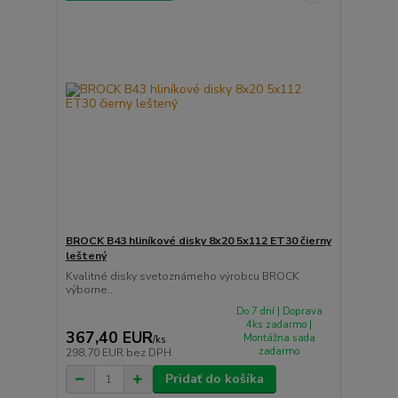
BROCK B43 hliníkové disky 8x20 5x112 ET30 čierny
leštený
Kvalitné disky svetoznámeho výrobcu BROCK
výborne...
Do 7 dní | Doprava
4ks zadarmo |
367,40 EUR
Montážna sada
/
ks
zadarmo
298,70 EUR
bez DPH
Pridať do košíka