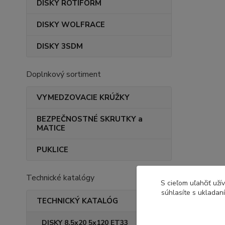
DISKY ROTIFORM
DISKY WOLFRACE
DISKY 3SDM
Doplnkový sortiment
VYMEDZOVACIE KRÚŽKY
BEZPEČNOSTNÉ SKRUTKY a
MATICE
PUKLICE
Technické katalógy
S cieľom uľahčiť už
súhlasíte s ukladan
TECHNICKÝ KATALÓG
DISKY 8,5x20 5x120 ET33