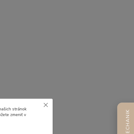
našich stránok
AI MECHANIK
ôžete zmeniť v