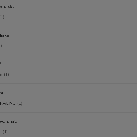
r disku
(1)
disku
1)
č
8
(1)
ca
 RACING
(1)
vá diera
1
(1)