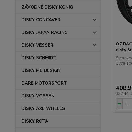
ZÁVODNÉ DISKY KONIG
DISKY CONCAVER
DISKY JAPAN RACING
OZ RACI
DISKY VESSER
disky 8
DISKY SCHMIDT
Svetozn
Ultraleg
DISKY MB DESIGN
DARE MOTORSPORT
408,
332,44 
DISKY VOSSEN
DISKY AXE WHEELS
DISKY ROTA