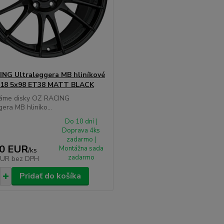
NG Ultraleggera MB hliníkové
x18 5x98 ET38 MATT BLACK
áme disky OZ RACING
gera MB hliníko...
Do 10 dní |
Doprava 4ks
zadarmo |
90 EUR
Montážna sada
/
ks
zadarmo
EUR
bez DPH
Pridať do košíka