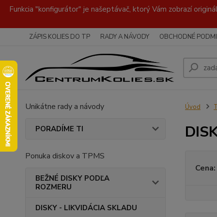
Funkcia "konfigurátor" je našeptávač, ktorý Vám zobrazí originá
ZÁPIS KOLIES DO TP
RADY A NÁVODY
OBCHODNÉ PODMI
Unikátne rady a návody
Úvod
DISK
PORADÍME TI
Ponuka diskov a TPMS
Cena:
BEŽNÉ DISKY PODĽA
ROZMERU
DISKY - LIKVIDÁCIA SKLADU