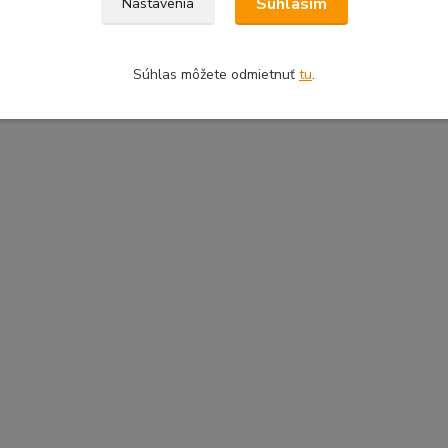
Súhlasím
Nastavenia
Súhlas môžete odmietnuť
tu
.