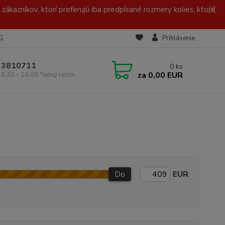
zákazníkov, ktorí preferujú iba predpísané rozmery kolies, ktoré
G
Prihlásenie
/ 3810711
0
ks
za
0,00 EUR
 9.30 - 14.00 *letný režim
Do
EUR