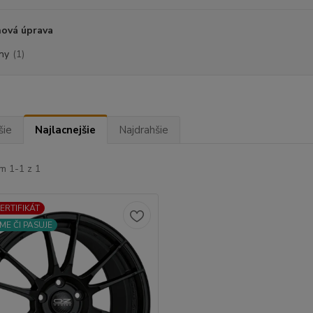
hová úprava
rny
(1)
šie
Najlacnejšie
Najdrahšie
m 1-1 z 1
CERTIFIKÁT
ME ČI PASUJE