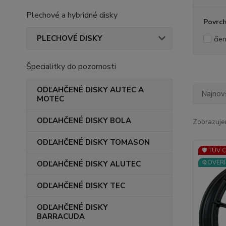
Plechové a hybridné disky
Povrc
PLECHOVÉ DISKY
čie
Špecialitky do pozornosti
ODĽAHČENÉ DISKY AUTEC A
Najnov
MOTEC
ODĽAHČENÉ DISKY BOLA
Zobrazuje
ODĽAHČENÉ DISKY TOMASON
🛡️ TÜV 
⚙️OVERÍ
ODĽAHČENÉ DISKY ALUTEC
ODĽAHČENÉ DISKY TEC
ODĽAHČENÉ DISKY
BARRACUDA