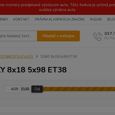
lne rozmery predpísané výrobcom auta. Táto funkcia je určená pre 
uvádza výrobca auta.
ENKY
KONTAKT
PRÁVNA KLASIFIKÁCIA ZNAČIEK
RADAR
BLO
037 
Hľadať v eshope
Po-Pia
TECHNICKÝ KATALÓG
DISKY 8x18 5x98 ET38
Y 8x18 5x98 ET38
EUR
Od