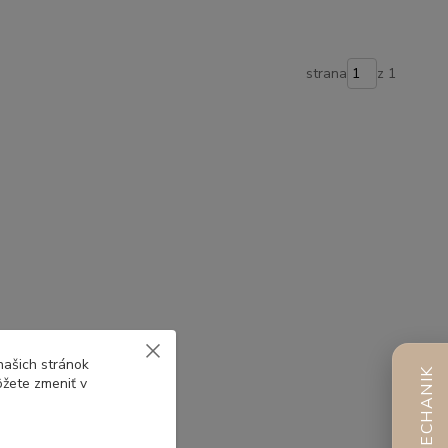
strana
z 1
našich stránok
AI MECHANIK
ôžete zmeniť v