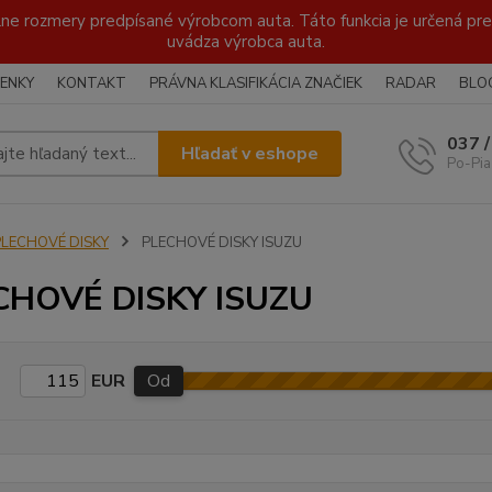
lne rozmery predpísané výrobcom auta. Táto funkcia je určená pre 
uvádza výrobca auta.
ENKY
KONTAKT
PRÁVNA KLASIFIKÁCIA ZNAČIEK
RADAR
BLO
037 
Hľadať v eshope
Po-Pia
PLECHOVÉ DISKY
PLECHOVÉ DISKY ISUZU
CHOVÉ DISKY ISUZU
EUR
Od