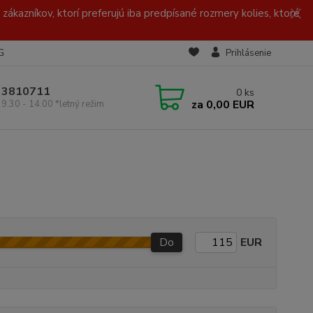
zákazníkov, ktorí preferujú iba predpísané rozmery kolies, ktoré
G
Prihlásenie
/ 3810711
0
ks
za
0,00 EUR
 9.30 - 14.00 *letný režim
Do
EUR