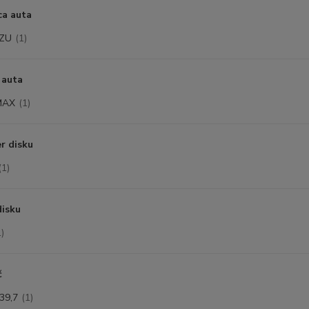
ca auta
UZU
(1)
 auta
MAX
(1)
r disku
(1)
disku
1)
č
39,7
(1)