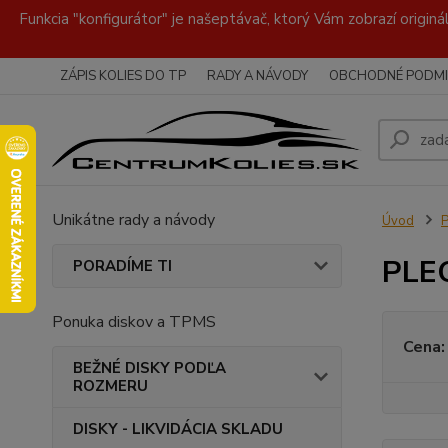
Funkcia "konfigurátor" je našeptávač, ktorý Vám zobrazí originá
ZÁPIS KOLIES DO TP
RADY A NÁVODY
OBCHODNÉ PODMI
Unikátne rady a návody
Úvod
PLE
PORADÍME TI
Ponuka diskov a TPMS
Cena:
BEŽNÉ DISKY PODĽA
ROZMERU
DISKY - LIKVIDÁCIA SKLADU