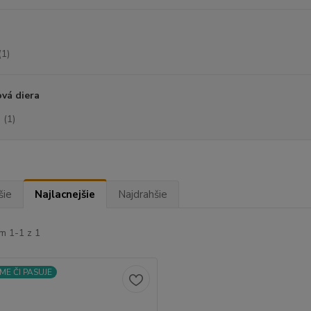
(1)
vá diera
(1)
šie
Najlacnejšie
Najdrahšie
m 1-1 z 1
ME ČI PASUJE