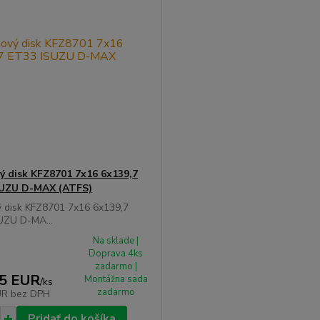
ý disk KFZ8701 7x16 6x139,7
SUZU D-MAX (ATFS)
ý disk KFZ8701 7x16 6x139,7
UZU D-MA...
Na sklade |
Doprava 4ks
zadarmo |
15 EUR
Montážna sada
/
ks
zadarmo
UR
bez DPH
Pridať do košíka