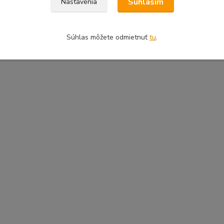
Súhlasím
Nastavenia
Súhlas môžete odmietnuť
tu
.