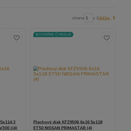
strana
z 2
ďalšie
⚙️OVERÍME ČI PASUJE
 5x114,3
Plechový disk KFZ9506 6x16 5x118
300 (J4)
ET50 NISSAN PRIMASTAR (4)