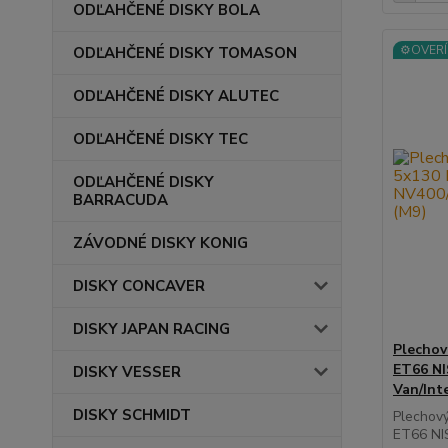
ODĽAHČENÉ DISKY BOLA
⚙️OVERÍ
ODĽAHČENÉ DISKY TOMASON
ODĽAHČENÉ DISKY ALUTEC
ODĽAHČENÉ DISKY TEC
ODĽAHČENÉ DISKY
BARRACUDA
ZÁVODNÉ DISKY KONIG
DISKY CONCAVER
DISKY JAPAN RACING
Plechov
ET66 N
DISKY VESSER
Van/Int
DISKY SCHMIDT
Plechov
ET66 NI