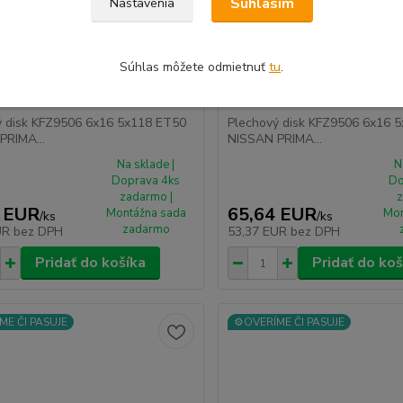
Súhlasím
Nastavenia
Súhlas môžete odmietnuť
tu
.
ý disk KFZ9506 6x16 5x118
Plechový disk KFZ9506 6x16
ISSAN PRIMASTAR (J4)
ET50 NISSAN PRIMASTAR Va
ý disk KFZ9506 6x16 5x118 ET50
Plechový disk KFZ9506 6x16 
PRIMA...
NISSAN PRIMA...
Na sklade |
N
Doprava 4ks
Do
zadarmo |
z
 EUR
65,64 EUR
Montážna sada
Mon
/
ks
/
ks
zadarmo
UR
bez DPH
53,37 EUR
bez DPH
Pridať do košíka
Pridať do koš
ME ČI PASUJE
⚙️OVERÍME ČI PASUJE