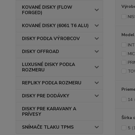
Výrob
KOVANÉ DISKY (FLOW
FORGED)
NI
KOVANÉ DISKY (6061 T6 ALU)
Model
DISKY PODĽA VÝROBCOV
IN
DISKY OFFROAD
MI
PR
LUXUSNÉ DISKY PODĽA
ROZMERU
TO
REPLIKY PODĽA ROZMERU
Prieme
DISKY PRE DODÁVKY
14
DISKY PRE KARAVANY A
PRÍVESY
Šírka 
SNÍMAČE TLAKU TPMS
5
(