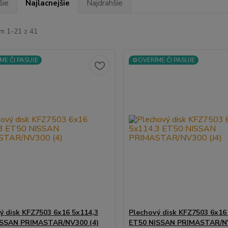
šie
Najlacnejšie
Najdrahšie
m 1-21 z 41
ME ČI PASUJE
⚙️OVERÍME ČI PASUJE
ý disk KFZ7503 6x16 5x114,3
Plechový disk KFZ7503 6x16
ISSAN PRIMASTAR/NV300 (4)
ET50 NISSAN PRIMASTAR/NV