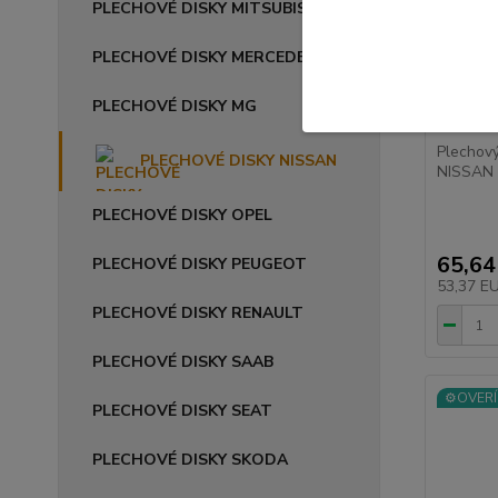
PLECHOVÉ DISKY MITSUBISHI
PLECHOVÉ DISKY MERCEDES
Plechov
PLECHOVÉ DISKY MG
ET50 N
Plechov
PLECHOVÉ DISKY NISSAN
NISSAN 
PLECHOVÉ DISKY OPEL
65,64
PLECHOVÉ DISKY PEUGEOT
53,37 E
PLECHOVÉ DISKY RENAULT
PLECHOVÉ DISKY SAAB
⚙️OVERÍ
PLECHOVÉ DISKY SEAT
PLECHOVÉ DISKY SKODA