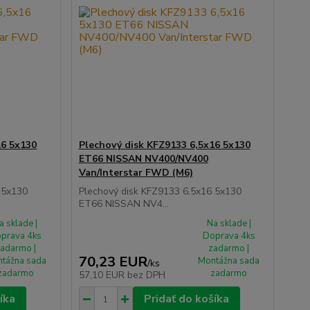
16 5x130
Plechový disk KFZ9133 6,5x16 5x130
ET66 NISSAN NV400/NV400
Van/Interstar FWD (M6)
 5x130
Plechový disk KFZ9133 6,5x16 5x130
ET66 NISSAN NV4...
a sklade |
Na sklade |
prava 4ks
Doprava 4ks
adarmo |
zadarmo |
70,23 EUR
tážna sada
Montážna sada
/
ks
zadarmo
zadarmo
57,10 EUR
bez DPH
íka
Pridať do košíka