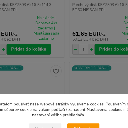
ý disk KFZ7503 6x16 5x114,3
Plechový disk KFZ7503 6x16 5
SAN PRI...
ET50 NISSAN PRI...
Na sklade |
N
Doprava 4ks
Do
zadarmo |
z
 EUR
61,65 EUR
Montážna sada
Mon
/
ks
/
ks
zadarmo
UR
bez DPH
50,12 EUR
bez DPH
Pridať do košíka
Pridať do koš
ME ČI PASUJE
⚙️OVERÍME ČI PASUJE
ívateľom používať naše webové stránky využívame cookies. Používaním 
ím súborov cookie na vašom počítači / zariadení. Nastavenia cookies m
nastavení vášho prehliadača.