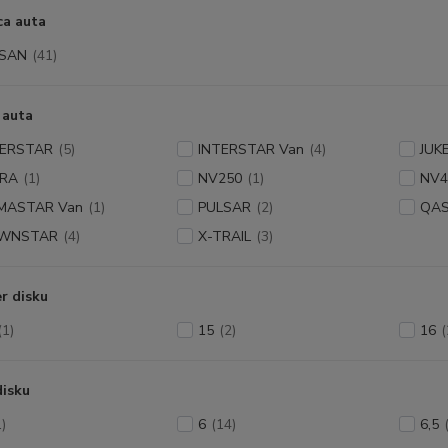
ca auta
SSAN
(41)
 auta
TERSTAR
(5)
INTERSTAR Van
(4)
JUK
CRA
(1)
NV250
(1)
NV4
IMASTAR Van
(1)
PULSAR
(2)
QAS
WNSTAR
(4)
X-TRAIL
(3)
r disku
(1)
15
(2)
16
(
disku
1)
6
(14)
6,5