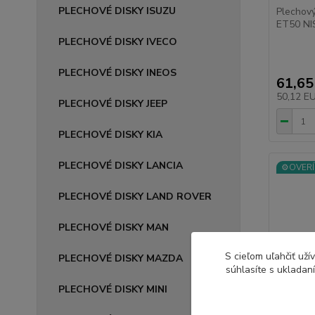
PLECHOVÉ DISKY ISUZU
Plechov
ET50 NIS
PLECHOVÉ DISKY IVECO
PLECHOVÉ DISKY INEOS
61,65
50,12 E
PLECHOVÉ DISKY JEEP
PLECHOVÉ DISKY KIA
PLECHOVÉ DISKY LANCIA
⚙️OVERÍ
PLECHOVÉ DISKY LAND ROVER
PLECHOVÉ DISKY MAN
S cieľom uľahčiť už
PLECHOVÉ DISKY MAZDA
súhlasíte s ukladan
PLECHOVÉ DISKY MINI