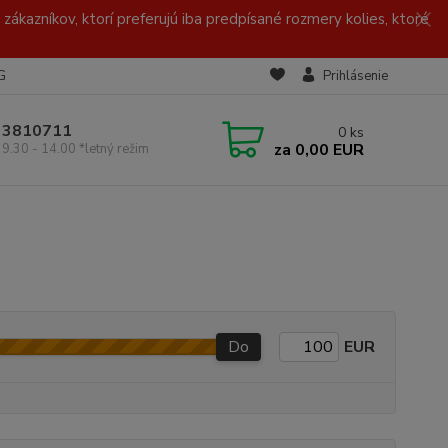
zákazníkov, ktorí preferujú iba predpísané rozmery kolies, ktoré
G
Prihlásenie
/ 3810711
0
ks
za
0,00 EUR
 9.30 - 14.00 *letný režim
Do
EUR