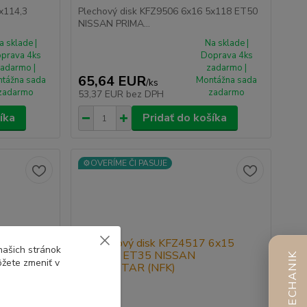
x114,3
Plechový disk KFZ9506 6x16 5x118 ET50
NISSAN PRIMA...
a sklade |
Na sklade |
prava 4ks
Doprava 4ks
adarmo |
zadarmo |
65,64 EUR
tážna sada
Montážna sada
/
ks
zadarmo
zadarmo
53,37 EUR
bez DPH
íka
Pridať do košíka
⚙️OVERÍME ČI PASUJE
našich stránok
AI MECHANIK
ôžete zmeniť v