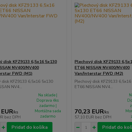
ý disk KFZ9133 6,5x16 5x130
Plechový disk KFZ9133 6,5x
ISSAN NV400/NV400
ET66 NISSAN NV400/NV400
erstar FWD (M1)
Van/Interstar FWD (M2)
ý disk KFZ9133 6,5x16 5x130
Plechový disk KFZ9133 6,5x16
SSAN NV4...
ET66 NISSAN NV4...
Na sklade |
N
Doprava 4ks
Do
zadarmo |
z
 EUR
70,23 EUR
Montážna sada
Mon
/
ks
/
ks
zadarmo
UR
bez DPH
57,10 EUR
bez DPH
Pridať do košíka
Pridať do koš