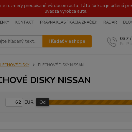
lne rozmery predpísané výrobcom auta. Táto funkcia je určená pre 
uvádza výrobca auta.
ENKY
KONTAKT
PRÁVNA KLASIFIKÁCIA ZNAČIEK
RADAR
BLO
037 
Hľadať v eshope
Po-Pia
PLECHOVÉ DISKY
PLECHOVÉ DISKY NISSAN
CHOVÉ DISKY NISSAN
EUR
Od