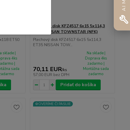
 5x118
Plechový disk KFZ4517 6x15 5x114,3
n (F4)
ET35 NISSAN TOWNSTAR (NFK)
5x118 ET50
Plechový disk KFZ4517 6x15 5x114,3
ET35 NISSAN TOW...
a sklade |
Na sklade |
prava 4ks
Doprava 4ks
adarmo |
zadarmo |
70,11 EUR
tážna sada
Montážna sada
/
ks
zadarmo
zadarmo
57,00 EUR
bez DPH
íka
Pridať do košíka
⚙️OVERÍME ČI PASUJE