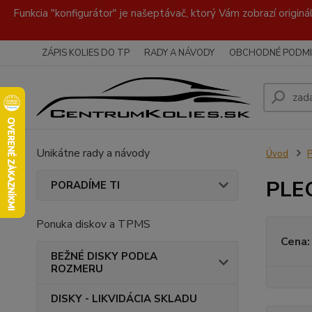
Funkcia "konfigurátor" je našeptávač, ktorý Vám zobrazí originá
ZÁPIS KOLIES DO TP
RADY A NÁVODY
OBCHODNÉ PODMI
Unikátne rady a návody
Úvod
PLE
PORADÍME TI
Ponuka diskov a TPMS
Cena:
BEŽNÉ DISKY PODĽA
ROZMERU
DISKY - LIKVIDÁCIA SKLADU