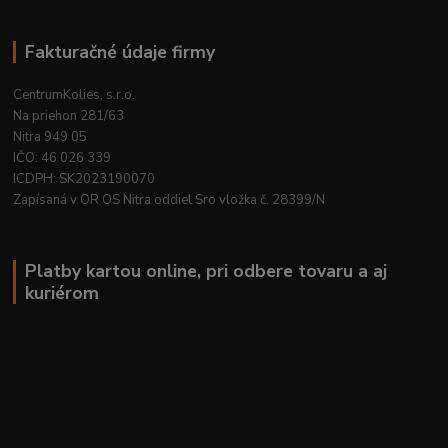
Fakturačné údaje firmy
CentrumKolies, s.r.o.
Na priehon 281/63
Nitra 949 05
IČO: 46 026 339
ICDPH: SK2023190070
Zapísaná v OR OS Nitra oddiel Sro vložka č. 28399/N
Platby kartou online, pri odbere tovaru a aj
kuriérom