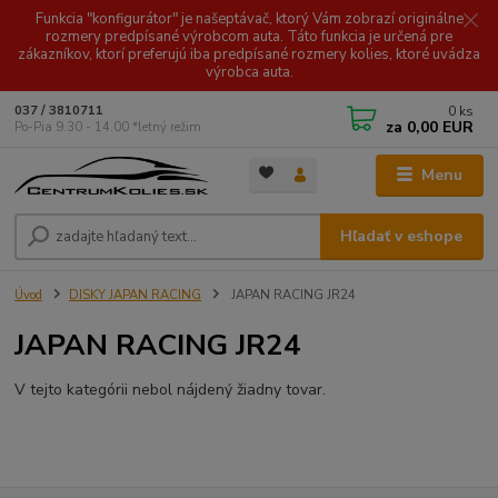
Funkcia "konfigurátor" je našeptávač, ktorý Vám zobrazí originálne
rozmery predpísané výrobcom auta. Táto funkcia je určená pre
zákazníkov, ktorí preferujú iba predpísané rozmery kolies, ktoré uvádza
výrobca auta.
0
ks
037 / 3810711
za
0,00 EUR
Po-Pia 9.30 - 14.00 *letný režim
Menu
Hľadať v eshope
Úvod
DISKY JAPAN RACING
JAPAN RACING JR24
JAPAN RACING JR24
V tejto kategórii nebol nájdený žiadny tovar.