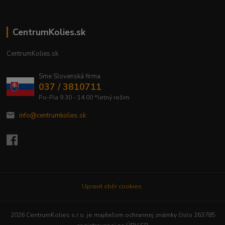
CentrumKolies.sk
CentrumKolies.sk
Sme Slovenská firma
037 / 3810711
Po-Pia 9.30 - 14.00 *letný režim
info@centrumkolies.sk
Upravit sběr cookies.
2026 CentrumKolies s.r.o. je majiteľom ochrannej známky číslo 263785