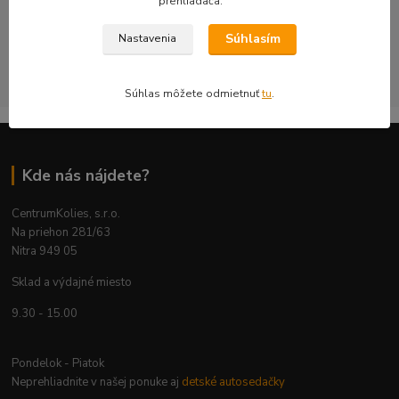
prehliadača.
bezpečnosť a použiteľnosť na konkrétnom aute.
Súhlasím
Nastavenia
CentrumKolies s.r.o. je majiteľom ochrannej známky číslo
263785 registrovanej na ÚPV SR
Súhlas môžete odmietnuť
tu
.
Kde nás nájdete?
CentrumKolies, s.r.o.
Na priehon 281/63
Nitra 949 05
Sklad a výdajné miesto
9.30 - 15.00
Pondelok - Piatok
Neprehliadnite v našej ponuke aj
detské autosedačky