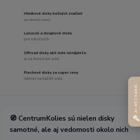
Hliníkové disky bežných značiek
za skvelú cenu
Luxusné a dizajnové disky
pre náročných
Offroad disky aké inde nenájdete
aj na Americké autá
Plechové disky za super ceny
takmer na každé auto
AI MECHANIK
🧭 CentrumKolies sú nielen disky
samotné, ale aj vedomosti okolo nich