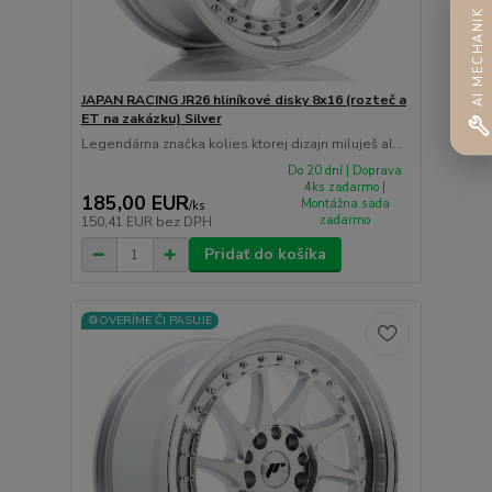
AI MECHANIK
JAPAN RACING JR26 hliníkové disky 8x16 (rozteč a
ET na zakázku) Silver
Legendárna značka kolies ktorej dizajn miluješ al...
Do 20 dní | Doprava
4ks zadarmo |
185,00 EUR
Montážna sada
/
ks
zadarmo
150,41 EUR
bez DPH
Pridať do košíka
⚙️OVERÍME ČI PASUJE