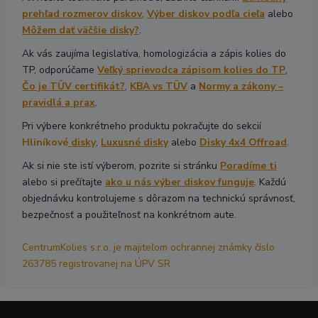
prehľad rozmerov diskov
,
Výber diskov podľa cieľa
alebo
Môžem dať väčšie disky?
.
Ak vás zaujíma legislatíva, homologizácia a zápis kolies do
TP, odporúčame
Veľký sprievodca zápisom kolies do TP
,
Čo je TÜV certifikát?
,
KBA vs TÜV
a
Normy a zákony –
pravidlá a prax
.
Pri výbere konkrétneho produktu pokračujte do sekcií
Hliníkové
disky
,
Luxusné disky
alebo
Disky 4x4 Offroad
.
Ak si nie ste istí výberom, pozrite si stránku
Poradíme ti
alebo si prečítajte
ako u nás výber diskov funguje
. Každú
objednávku kontrolujeme s dôrazom na technickú správnosť,
bezpečnosť a použiteľnosť na konkrétnom aute.
CentrumKolies s.r.o. je majiteľom ochrannej známky číslo
263785 registrovanej na ÚPV SR