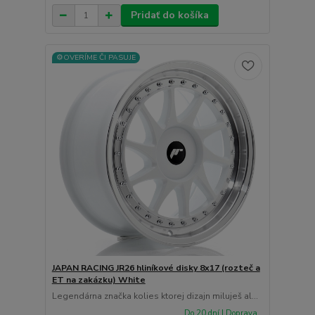
Pridať do košíka
⚙️OVERÍME ČI PASUJE
JAPAN RACING JR26 hliníkové disky 8x17 (rozteč a
ET na zakázku) White
Legendárna značka kolies ktorej dizajn miluješ al...
Do 20 dní | Doprava