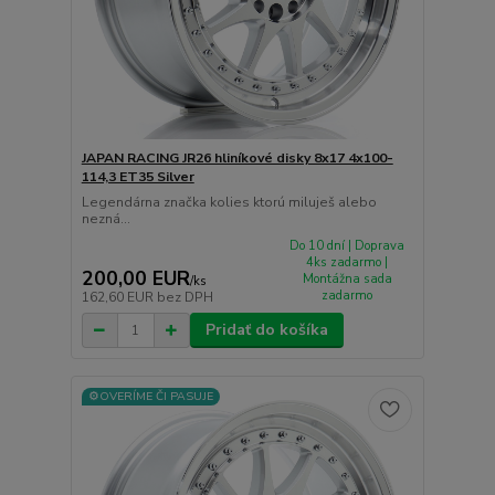
JAPAN RACING JR26 hliníkové disky 8x17 4x100-
114,3 ET35 Silver
Legendárna značka kolies ktorú miluješ alebo
nezná...
Do 10 dní | Doprava
4ks zadarmo |
200,00 EUR
Montážna sada
/
ks
zadarmo
162,60 EUR
bez DPH
Pridať do košíka
⚙️OVERÍME ČI PASUJE