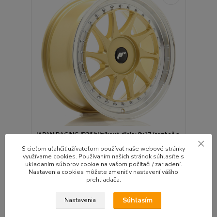
JAPAN RACING JR26 hliníkové disky 8x17 (rozteč a
ET na zakázku) Gold
S cieľom uľahčiť užívateľom používať naše webové stránky
Legendárna značka kolies ktorej dizajn miluješ al...
využívame cookies. Používaním našich stránok súhlasíte s
ukladaním súborov cookie na vašom počítači / zariadení.
Do 20 dní | Doprava
Nastavenia cookies môžete zmeniť v nastavení vášho
4ks zadarmo |
215,00 EUR
prehliadača.
Montážna sada
/
ks
zadarmo
174,80 EUR
bez DPH
Súhlasím
Nastavenia
Pridať do košíka