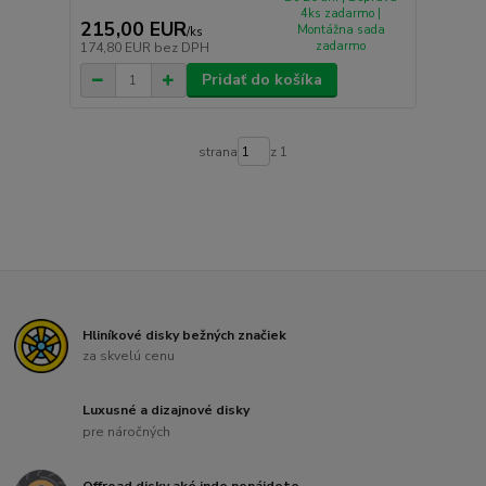
4ks zadarmo |
215,00 EUR
Montážna sada
/
ks
zadarmo
174,80 EUR
bez DPH
Pridať do košíka
strana
z 1
Hliníkové disky bežných značiek
za skvelú cenu
Luxusné a dizajnové disky
pre náročných
Offroad disky aké inde nenájdete