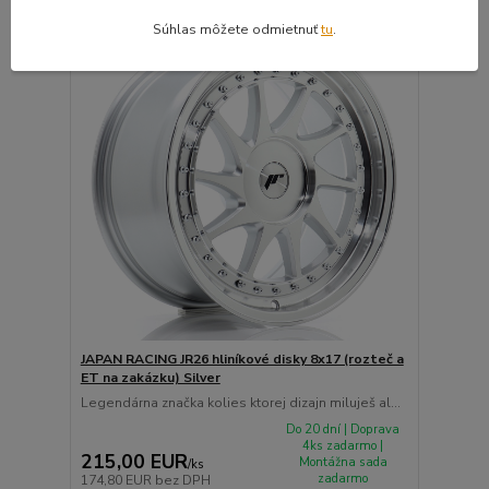
Súhlas môžete odmietnuť
tu
.
⚙️OVERÍME ČI PASUJE
JAPAN RACING JR26 hliníkové disky 8x17 (rozteč a
ET na zakázku) Silver
Legendárna značka kolies ktorej dizajn miluješ al...
Do 20 dní | Doprava
4ks zadarmo |
215,00 EUR
Montážna sada
/
ks
zadarmo
174,80 EUR
bez DPH