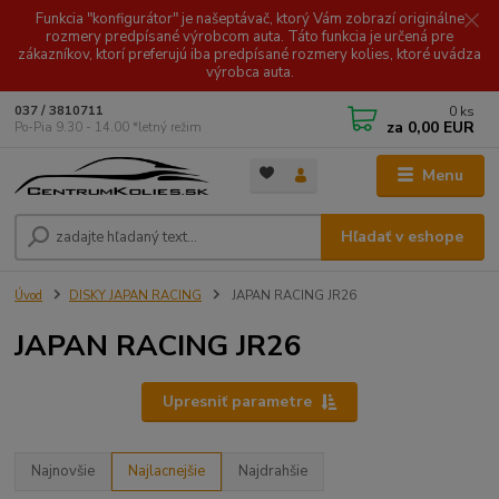
Funkcia "konfigurátor" je našeptávač, ktorý Vám zobrazí originálne
rozmery predpísané výrobcom auta. Táto funkcia je určená pre
zákazníkov, ktorí preferujú iba predpísané rozmery kolies, ktoré uvádza
výrobca auta.
0
ks
037 / 3810711
za
0,00 EUR
Po-Pia 9.30 - 14.00 *letný režim
Menu
Hľadať v eshope
Úvod
DISKY JAPAN RACING
JAPAN RACING JR26
JAPAN RACING JR26
Upresniť parametre
Najnovšie
Najlacnejšie
Najdrahšie