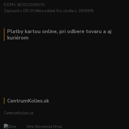
ICDPH: SK2023190070
Zapísaná v OR OS Nitra oddiel Sro vložka č. 28399/N
Platby kartou online, pri odbere tovaru a aj
kuriérom
CentrumKolies.sk
CentrumKolies.sk
Sme Slovenská firma