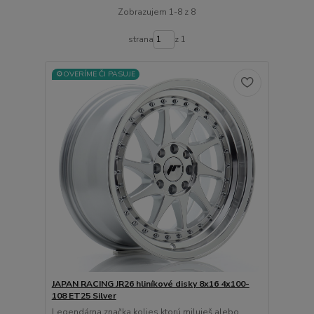
Zobrazujem 1-8 z 8
strana
z 1
⚙️OVERÍME ČI PASUJE
JAPAN RACING JR26 hliníkové disky 8x16 4x100-
108 ET25 Silver
Legendárna značka kolies ktorú miluješ alebo