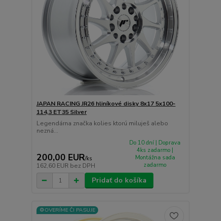
JAPAN RACING JR26 hliníkové disky 8x17 5x100-
114,3 ET35 Silver
Legendárna značka kolies ktorú miluješ alebo
nezná...
Do 10 dní | Doprava
4ks zadarmo |
200,00 EUR
Montážna sada
/
ks
zadarmo
162,60 EUR
bez DPH
Pridať do košíka
⚙️OVERÍME ČI PASUJE