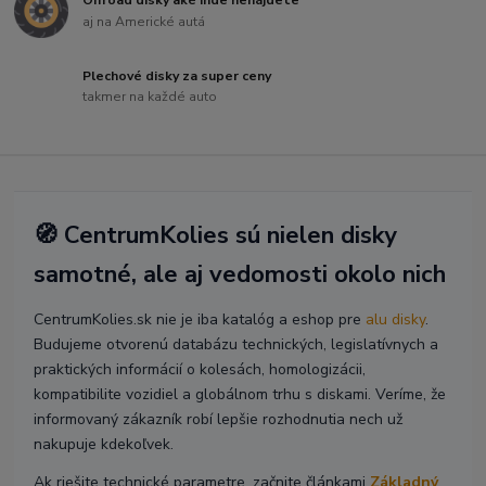
aj na Americké autá
Plechové disky za super ceny
takmer na každé auto
🧭 CentrumKolies sú nielen disky
samotné, ale aj vedomosti okolo nich
CentrumKolies.sk nie je iba katalóg a eshop pre
alu disky
.
Budujeme otvorenú databázu technických, legislatívnych a
praktických informácií o kolesách, homologizácii,
kompatibilite vozidiel a globálnom trhu s diskami. Veríme, že
informovaný zákazník robí lepšie rozhodnutia nech už
nakupuje kdekoľvek.
Ak riešite technické parametre, začnite článkami
Základný