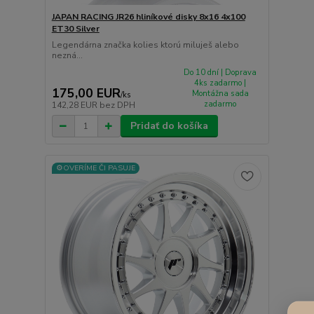
JAPAN RACING JR26 hliníkové disky 8x16 4x100
ET30 Silver
Legendárna značka kolies ktorú miluješ alebo
nezná...
Do 10 dní | Doprava
4ks zadarmo |
175,00 EUR
Montážna sada
/
ks
zadarmo
142,28 EUR
bez DPH
Pridať do košíka
⚙️OVERÍME ČI PASUJE