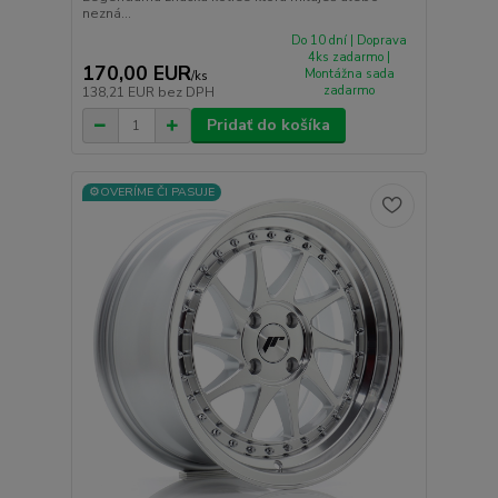
nezná...
Do 10 dní | Doprava
4ks zadarmo |
170,00 EUR
Montážna sada
/
ks
zadarmo
138,21 EUR
bez DPH
Pridať do košíka
⚙️OVERÍME ČI PASUJE