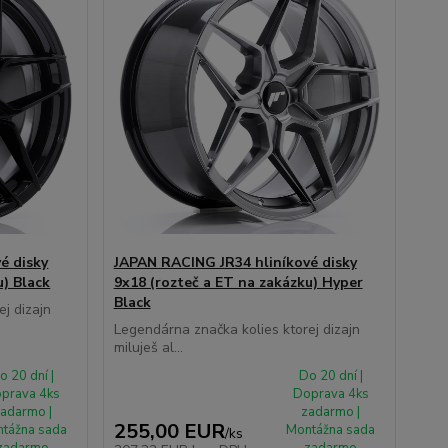
é disky
JAPAN RACING JR34 hliníkové disky
u) Black
9x18 (rozteč a ET na zakázku) Hyper
Black
j dizajn
Legendárna značka kolies ktorej dizajn
miluješ al...
o 20 dní |
Do 20 dní |
prava 4ks
Doprava 4ks
adarmo |
zadarmo |
255,00 EUR
tážna sada
Montážna sada
/
ks