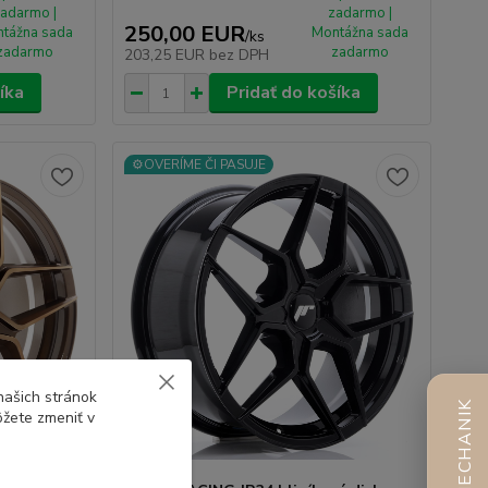
adarmo |
zadarmo |
250,00 EUR
tážna sada
Montážna sada
/
ks
zadarmo
zadarmo
203,25 EUR
bez DPH
íka
Pridať do košíka
⚙️OVERÍME ČI PASUJE
našich stránok
AI MECHANIK
ôžete zmeniť v