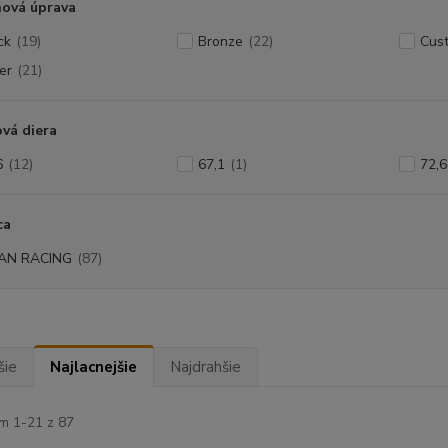
hová úprava
ck
(19)
Bronze
(22)
Cust
er
(21)
vá diera
6
(12)
67,1
(1)
72,6
ca
AN RACING
(87)
šie
Najlacnejšie
Najdrahšie
m 1-21 z 87