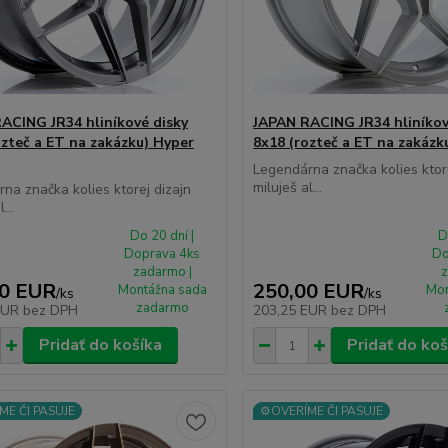
ACING JR34 hliníkové disky
JAPAN RACING JR34 hliníkov
ozteč a ET na zakázku) Hyper
8x18 (rozteč a ET na zakázku
Legendárna značka kolies ktore
miluješ al...
na značka kolies ktorej dizajn
...
Do 20 dní |
D
Doprava 4ks
Do
zadarmo |
z
00 EUR
250,00 EUR
Montážna sada
Mon
/
ks
/
ks
zadarmo
EUR
bez DPH
203,25 EUR
bez DPH
Pridať do košíka
Pridať do koš
ME ČI PASUJE
⚙️OVERÍME ČI PASUJE