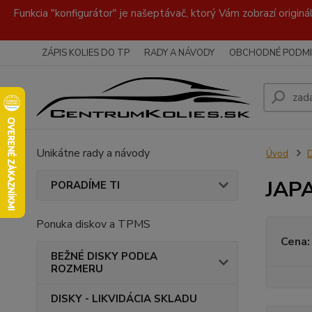
Funkcia "konfigurátor" je našeptávač, ktorý Vám zobrazí originá
ZÁPIS KOLIES DO TP
RADY A NÁVODY
OBCHODNÉ PODMI
Unikátne rady a návody
Úvod
JAP
PORADÍME TI
Ponuka diskov a TPMS
Cena:
BEŽNÉ DISKY PODĽA
ROZMERU
DISKY - LIKVIDÁCIA SKLADU