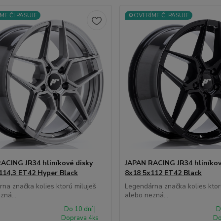
ME ČI PASUJE
⚙️OVERÍME ČI PASUJE
ACING JR34 hliníkové disky
JAPAN RACING JR34 hliníkov
114,3 ET42 Hyper Black
8x18 5x112 ET42 Black
na značka kolies ktorú miluješ
Legendárna značka kolies ktor
zná...
alebo nezná...
Do 10 dní |
D
Doprava 4ks
Do