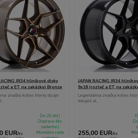
ACING JR34 hliníkové disky
JAPAN RACING JR34 hliníkov
ozteč a ET na zakázku) Bronze
9x18 (rozteč a ET na zakázk
na značka kolies ktorej dizajn
Legendárna značka kolies ktore
...
miluješ al...
Do 20 dní |
D
Doprava 4ks
Do
zadarmo |
z
00 EUR
255,00 EUR
Montážna sada
Mon
/
ks
/
ks