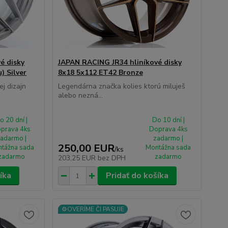
é disky
JAPAN RACING JR34 hliníkové disky
) Silver
8x18 5x112 ET42 Bronze
j dizajn
Legendárna značka kolies ktorú miluješ
alebo nezná...
o 20 dní |
Do 10 dní |
prava 4ks
Doprava 4ks
adarmo |
zadarmo |
250,00 EUR
tážna sada
Montážna sada
/
ks
zadarmo
zadarmo
203,25 EUR
bez DPH
íka
Pridať do košíka
⚙️OVERÍME ČI PASUJE