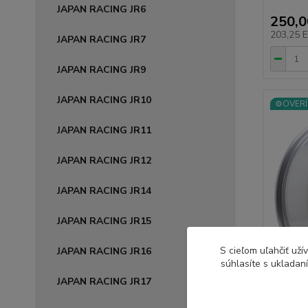
JAPAN RACING JR6
250,
203,25 
JAPAN RACING JR7
JAPAN RACING JR9
JAPAN RACING JR10
⚙️OVERÍ
JAPAN RACING JR11
JAPAN RACING JR12
JAPAN RACING JR14
JAPAN RACING JR15
S cieľom uľahčiť už
JAPAN RACING JR16
súhlasíte s ukladan
JAPAN RACING JR17