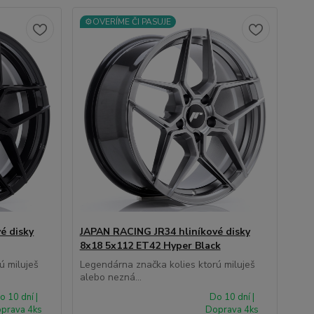
⚙️OVERÍME ČI PASUJE
é disky
JAPAN RACING JR34 hliníkové disky
8x18 5x112 ET42 Hyper Black
ú miluješ
Legendárna značka kolies ktorú miluješ
alebo nezná...
o 10 dní |
Do 10 dní |
prava 4ks
Doprava 4ks