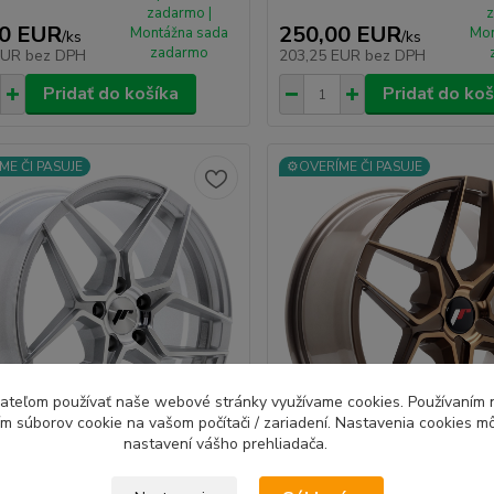
zadarmo |
z
00 EUR
250,00 EUR
Montážna sada
Mon
/
ks
/
ks
zadarmo
EUR
bez DPH
203,25 EUR
bez DPH
Pridať do košíka
Pridať do koš
ME ČI PASUJE
⚙️OVERÍME ČI PASUJE
ívateľom používať naše webové stránky využívame cookies. Používaním 
ím súborov cookie na vašom počítači / zariadení. Nastavenia cookies m
nastavení vášho prehliadača.