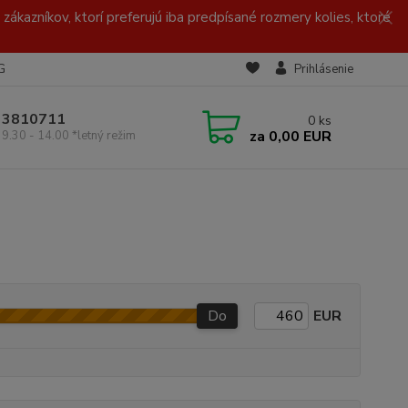
zákazníkov, ktorí preferujú iba predpísané rozmery kolies, ktoré
G
Prihlásenie
/ 3810711
0
ks
za
0,00 EUR
 9.30 - 14.00 *letný režim
Do
EUR