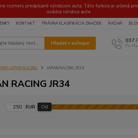
lne rozmery predpísané výrobcom auta. Táto funkcia je určená pre 
uvádza výrobca auta.
ENKY
KONTAKT
PRÁVNA KLASIFIKÁCIA ZNAČIEK
RADAR
BLO
037 
Hľadať v eshope
Po-Pia
DISKY JAPAN RACING
JAPAN RACING JR34
AN RACING JR34
EUR
Od