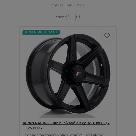
Zobrazujem 1-2 z 2
strana
z 1
⚙️OVERÍME ČI PASUJE
JAPAN RACING JRX6 hliníkové disky 9x18 6x139,7
ET25 Black
Legendárna značka kolies ktorú miluješ alebo