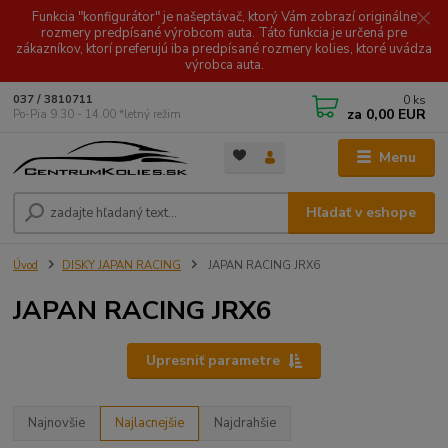
Funkcia "konfigurátor" je našeptávač, ktorý Vám zobrazí originálne
rozmery predpísané výrobcom auta. Táto funkcia je určená pre
zákazníkov, ktorí preferujú iba predpísané rozmery kolies, ktoré uvádza
výrobca auta.
0
ks
037 / 3810711
za
0,00 EUR
Po-Pia 9.30 - 14.00 *letný režim
Menu
Hľadať v eshope
Úvod
DISKY JAPAN RACING
JAPAN RACING JRX6
JAPAN RACING JRX6
Upresniť parametre
Najnovšie
Najlacnejšie
Najdrahšie