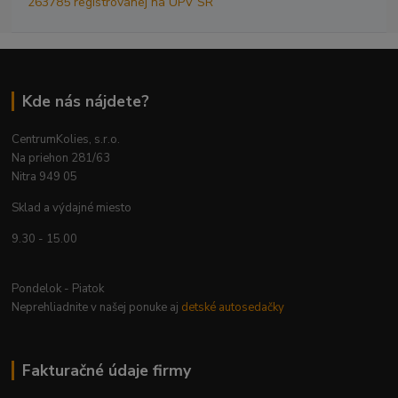
263785 registrovanej na ÚPV SR
Kde nás nájdete?
CentrumKolies, s.r.o.
Na priehon 281/63
Nitra 949 05
Sklad a výdajné miesto
9.30 - 15.00
Pondelok - Piatok
Neprehliadnite v našej ponuke aj
detské autosedačky
Fakturačné údaje firmy