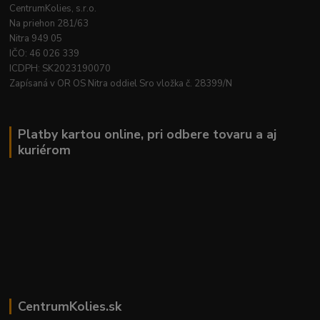
CentrumKolies, s.r.o.
Na priehon 281/63
Nitra 949 05
IČO: 46 026 339
ICDPH: SK2023190070
Zapísaná v OR OS Nitra oddiel Sro vložka č. 28399/N
Platby kartou online, pri odbere tovaru a aj
kuriérom
CentrumKolies.sk