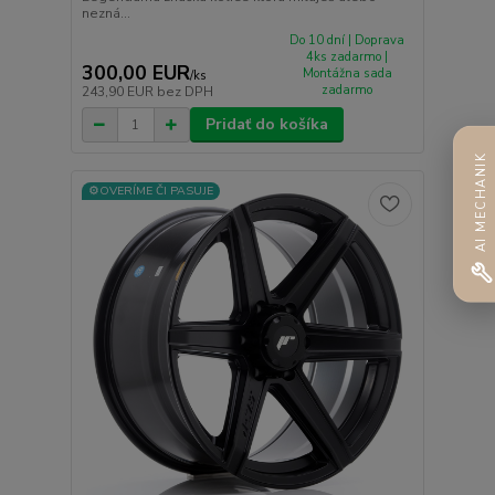
nezná...
Do 10 dní | Doprava
4ks zadarmo |
300,00 EUR
Montážna sada
/
ks
zadarmo
243,90 EUR
bez DPH
Pridať do košíka
AI MECHANIK
⚙️OVERÍME ČI PASUJE