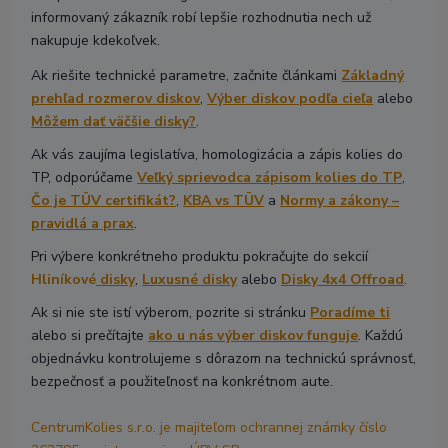
informovaný zákazník robí lepšie rozhodnutia nech už
nakupuje kdekoľvek.
Ak riešite technické parametre, začnite článkami
Základný
prehľad rozmerov diskov
,
Výber diskov podľa cieľa
alebo
Môžem dať väčšie disky?
.
Ak vás zaujíma legislatíva, homologizácia a zápis kolies do
TP, odporúčame
Veľký sprievodca zápisom kolies do TP
,
Čo je TÜV certifikát?
,
KBA vs TÜV
a
Normy a zákony –
pravidlá a prax
.
Pri výbere konkrétneho produktu pokračujte do sekcií
Hliníkové
disky
,
Luxusné disky
alebo
Disky 4x4 Offroad
.
Ak si nie ste istí výberom, pozrite si stránku
Poradíme ti
alebo si prečítajte
ako u nás výber diskov funguje
. Každú
objednávku kontrolujeme s dôrazom na technickú správnosť,
bezpečnosť a použiteľnosť na konkrétnom aute.
CentrumKolies s.r.o. je majiteľom ochrannej známky číslo