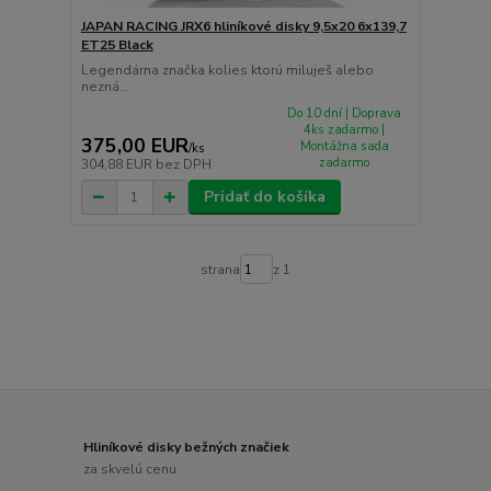
JAPAN RACING JRX6 hliníkové disky 9,5x20 6x139,7
ET25 Black
Legendárna značka kolies ktorú miluješ alebo
nezná...
Do 10 dní | Doprava
4ks zadarmo |
375,00 EUR
Montážna sada
/
ks
zadarmo
304,88 EUR
bez DPH
Pridať do košíka
strana
z 1
Hliníkové disky bežných značiek
za skvelú cenu