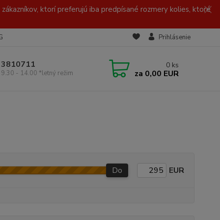
zákazníkov, ktorí preferujú iba predpísané rozmery kolies, ktoré
G
Prihlásenie
/ 3810711
0
ks
za
0,00 EUR
 9.30 - 14.00 *letný režim
Do
EUR