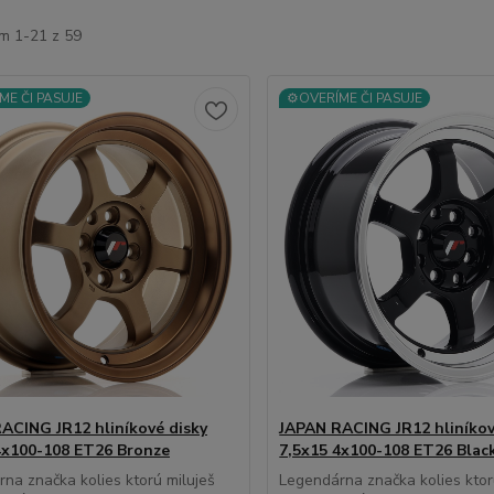
m 1-21 z 59
ME ČI PASUJE
⚙️OVERÍME ČI PASUJE
ACING JR12 hliníkové disky
JAPAN RACING JR12 hliníkov
4x100-108 ET26 Bronze
7,5x15 4x100-108 ET26 Blac
na značka kolies ktorú miluješ
Legendárna značka kolies ktor