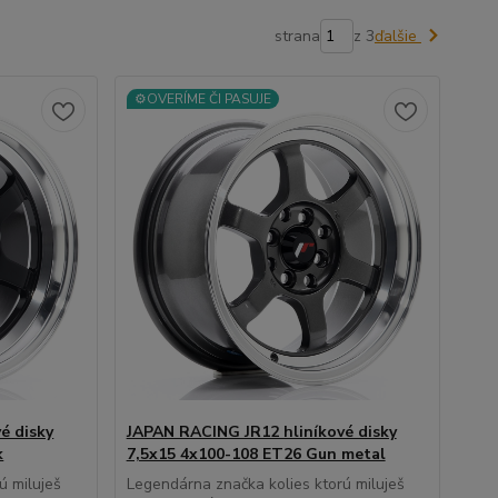
strana
z 3
ďalšie
⚙️OVERÍME ČI PASUJE
é disky
JAPAN RACING JR12 hliníkové disky
k
7,5x15 4x100-108 ET26 Gun metal
ú miluješ
Legendárna značka kolies ktorú miluješ