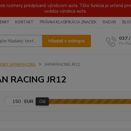
lne rozmery predpísané výrobcom auta. Táto funkcia je určená pre 
uvádza výrobca auta.
ENKY
KONTAKT
PRÁVNA KLASIFIKÁCIA ZNAČIEK
RADAR
BLO
037 
Hľadať v eshope
Po-Pia
DISKY JAPAN RACING
JAPAN RACING JR12
AN RACING JR12
EUR
Od