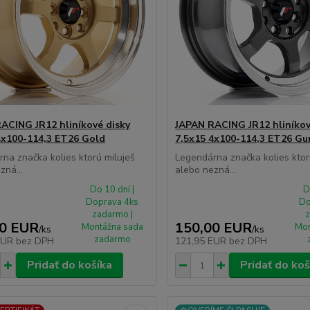
ACING JR12 hliníkové disky
JAPAN RACING JR12 hliníkov
4x100-114,3 ET26 Gold
7,5x15 4x100-114,3 ET26 Gu
na značka kolies ktorú miluješ
Legendárna značka kolies ktor
zná...
alebo nezná...
Do 10 dní |
D
Doprava 4ks
Do
zadarmo |
z
00 EUR
150,00 EUR
Montážna sada
Mon
/
ks
/
ks
zadarmo
EUR
bez DPH
121,95 EUR
bez DPH
Pridať do košíka
Pridať do koš