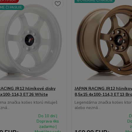
CERTIFIKÁT
⚙️OVERÍME ČI PASUJE
ME ČI PASUJE
ACING JR12 hliníkové disky
JAPAN RACING JR12 hliníkov
4x100-114,3 ET26 White
8,5x15 4x100-114,3 ET13 Br
na značka kolies ktorú miluješ
Legendárna značka kolies ktor
zná...
alebo nezná...
Do 10 dní |
D
Doprava 4ks
Do
zadarmo |
z