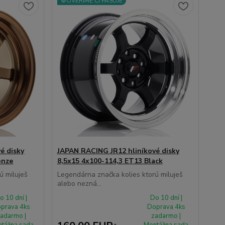
⚙️OVERÍME ČI PASUJE
é disky
JAPAN RACING JR12 hliníkové disky
onze
8,5x15 4x100-114,3 ET13 Black
ú miluješ
Legendárna značka kolies ktorú miluješ
alebo nezná...
o 10 dní |
Do 10 dní |
prava 4ks
Doprava 4ks
adarmo |
zadarmo |