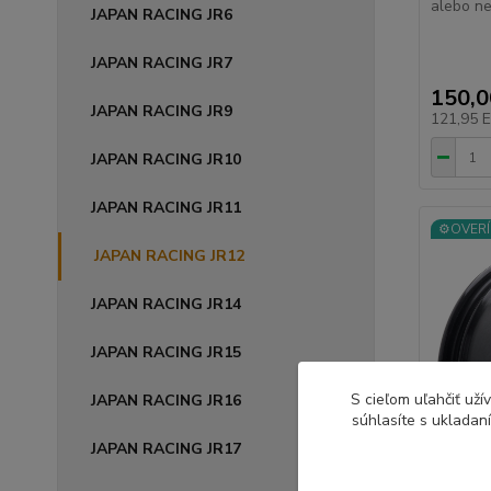
alebo ne
JAPAN RACING JR6
JAPAN RACING JR7
150,
JAPAN RACING JR9
121,95 
JAPAN RACING JR10
JAPAN RACING JR11
⚙️OVERÍ
JAPAN RACING JR12
JAPAN RACING JR14
JAPAN RACING JR15
S cieľom uľahčiť už
JAPAN RACING JR16
súhlasíte s ukladan
JAPAN RACING JR17