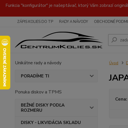
Funkcia "konfigurátor" je našeptávač, ktorý Vám zobrazí originá
ZÁPIS KOLIES DO TP
RADY A NÁVODY
OBCHODNÉ PODMI
Unikátne rady a návody
Úvod
JAP
PORADÍME TI
Ponuka diskov a TPMS
Cena:
BEŽNÉ DISKY PODĽA
ROZMERU
DISKY - LIKVIDÁCIA SKLADU