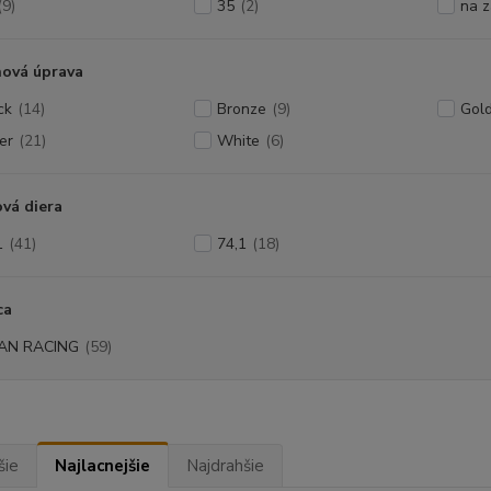
(9)
35
(2)
na 
hová úprava
ck
(14)
Bronze
(9)
Gol
er
(21)
White
(6)
vá diera
1
(41)
74,1
(18)
ca
AN RACING
(59)
šie
Najlacnejšie
Najdrahšie