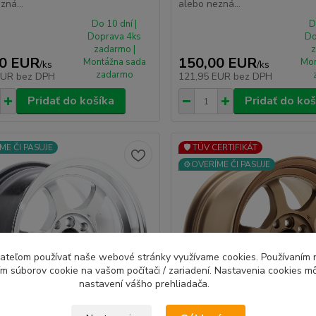
zná...
alebo nezná...
Do 10 dní |
D
Doprava 4ks
Do
zadarmo |
z
00 EUR
150,00 EUR
Montážna sada
Mon
/
ks
/
ks
zadarmo
EUR
bez DPH
121,95 EUR
bez DPH
Pridať do košíka
Pridať do koš
ME ČI PASUJE
🛡️ TÜV CERTIFIKÁT
⚙️OVERÍME ČI PASUJE
ívateľom používať naše webové stránky využívame cookies. Používaním 
ím súborov cookie na vašom počítači / zariadení. Nastavenia cookies m
nastavení vášho prehliadača.