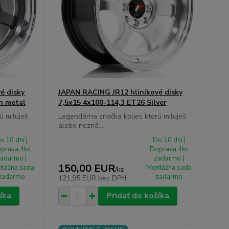
é disky
JAPAN RACING JR12 hliníkové disky
n metal
7,5x15 4x100-114,3 ET26 Silver
ú miluješ
Legendárna značka kolies ktorú miluješ
alebo nezná...
o 10 dní |
Do 10 dní |
prava 4ks
Doprava 4ks
adarmo |
zadarmo |
150,00 EUR
tážna sada
Montážna sada
/
ks
zadarmo
zadarmo
121,95 EUR
bez DPH
íka
Pridať do košíka