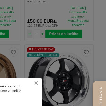
alebo nezná...
o 10 dní |
Do 10 dní |
prava 4ks
Doprava 4ks
adarmo |
zadarmo |
150,00 EUR
tážna sada
Montážna sada
/
ks
zadarmo
zadarmo
121,95 EUR
bez DPH
íka
Pridať do košíka
🛡️ TÜV CERTIFIKÁT
⚙️OVERÍME ČI PASUJE
našich stránok
AI MECHANIK
ôžete zmeniť v