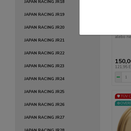
JAPAN RACING JR18
JAPAN RACING JR19
JAPAN R
7,5x15 
JAPAN RACING JR20
Legendár
alebo ne
JAPAN RACING JR21
JAPAN RACING JR22
150,
JAPAN RACING JR23
121,95 
JAPAN RACING JR24
JAPAN RACING JR25
🛡️ TÜV 
⚙️OVERÍ
JAPAN RACING JR26
JAPAN RACING JR27
JAPAN RACING JR28