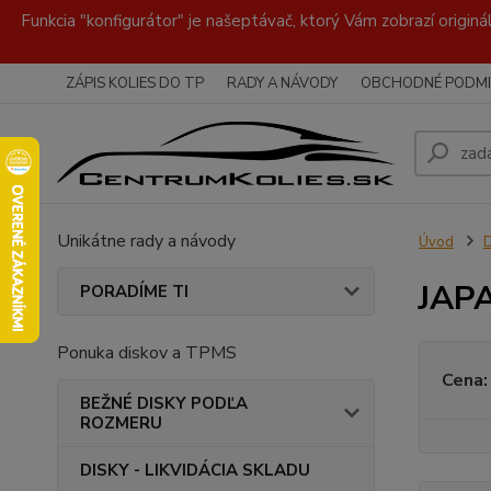
Funkcia "konfigurátor" je našeptávač, ktorý Vám zobrazí originá
ZÁPIS KOLIES DO TP
RADY A NÁVODY
OBCHODNÉ PODMI
Unikátne rady a návody
Úvod
JAPA
PORADÍME TI
Ponuka diskov a TPMS
Cena:
BEŽNÉ DISKY PODĽA
ROZMERU
DISKY - LIKVIDÁCIA SKLADU