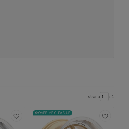
strana
z 1
⚙️OVERÍME ČI PASUJE