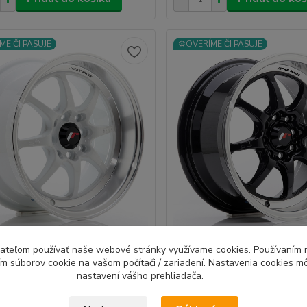
ME ČI PASUJE
⚙️OVERÍME ČI PASUJE
ACING TFII hliníkové disky
JAPAN RACING TFII hliníkov
ívateľom používať naše webové stránky využívame cookies. Používaním 
ím súborov cookie na vašom počítači / zariadení. Nastavenia cookies m
4x100-114,3 ET30 White
7,5x15 4x100-108 ET30 Blac
nastavení vášho prehliadača.
na značka kolies ktorú miluješ
Legendárna značka kolies ktor
zná...
alebo nezná...