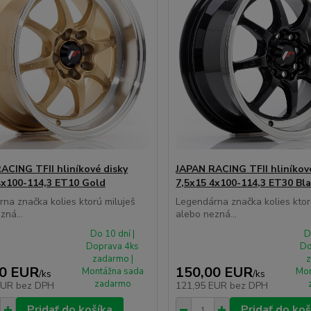
ACING TFII hliníkové disky
JAPAN RACING TFII hliníkov
4x100-114,3 ET10 Gold
7,5x15 4x100-114,3 ET30 Bl
na značka kolies ktorú miluješ
Legendárna značka kolies ktor
zná...
alebo nezná...
Do 10 dní |
D
Doprava 4ks
Do
zadarmo |
z
00 EUR
150,00 EUR
Montážna sada
Mon
/
ks
/
ks
zadarmo
EUR
bez DPH
121,95 EUR
bez DPH
Pridať do košíka
Pridať do koš