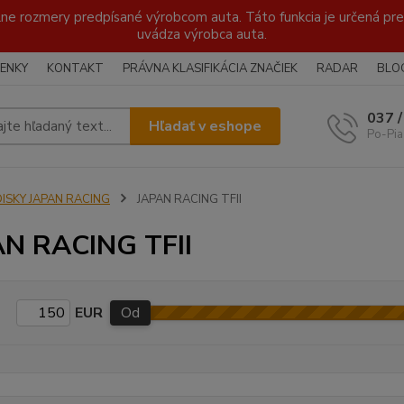
lne rozmery predpísané výrobcom auta. Táto funkcia je určená pre 
uvádza výrobca auta.
ENKY
KONTAKT
PRÁVNA KLASIFIKÁCIA ZNAČIEK
RADAR
BLO
037 
Hľadať v eshope
Po-Pia
DISKY JAPAN RACING
JAPAN RACING TFII
N RACING TFII
EUR
Od