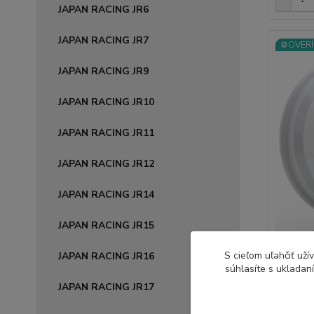
JAPAN RACING JR6
JAPAN RACING JR7
⚙️OVERÍ
JAPAN RACING JR9
JAPAN RACING JR10
JAPAN RACING JR11
JAPAN RACING JR12
JAPAN RACING JR14
JAPAN RACING JR15
JAPAN R
S cieľom uľahčiť už
JAPAN RACING JR16
súhlasíte s ukladan
7,5x15 
JAPAN RACING JR17
Legendár
alebo ne