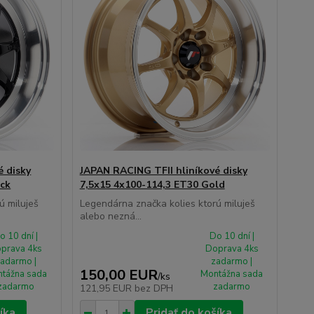
é disky
JAPAN RACING TFII hliníkové disky
ack
7,5x15 4x100-114,3 ET30 Gold
ú miluješ
Legendárna značka kolies ktorú miluješ
alebo nezná...
o 10 dní |
Do 10 dní |
prava 4ks
Doprava 4ks
adarmo |
zadarmo |
150,00 EUR
tážna sada
Montážna sada
/
ks
zadarmo
zadarmo
121,95 EUR
bez DPH
íka
Pridať do košíka