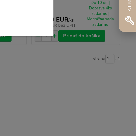
o 10 dní |
Do 10 dní |
prava 4ks
Doprava 4ks
adarmo |
zadarmo |
150,00 EUR
tážna sada
Montážna sada
/
ks
zadarmo
zadarmo
121,95 EUR
bez DPH
íka
Pridať do košíka
strana
z 1