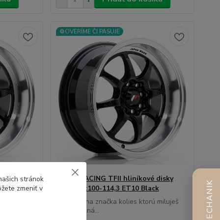
⚙️OVERÍME ČI PASUJE
é disky
JAPAN RACING TFII hliníkové disky
našich stránok
AI MECHANIK
ôžete zmeniť v
k
7,5x15 4x100-114,3 ET10 Black
ú miluješ
Legendárna značka kolies ktorú miluješ
alebo nezná...