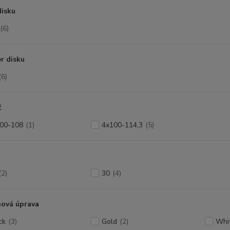
disku
(6)
r disku
(6)
č
00-108
(1)
4x100-114,3
(5)
(2)
30
(4)
hová úprava
ck
(3)
Gold
(2)
Whi