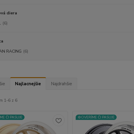
vá diera
1
(6)
ca
AN RACING
(6)
šie
Najlacnejšie
Najdrahšie
m 1-6 z 6
ME ČI PASUJE
⚙️OVERÍME ČI PASUJE