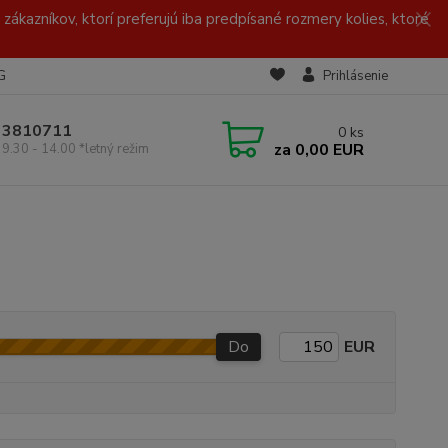
zákazníkov, ktorí preferujú iba predpísané rozmery kolies, ktoré
G
Prihlásenie
/ 3810711
0
ks
za
0,00 EUR
 9.30 - 14.00 *letný režim
Do
EUR