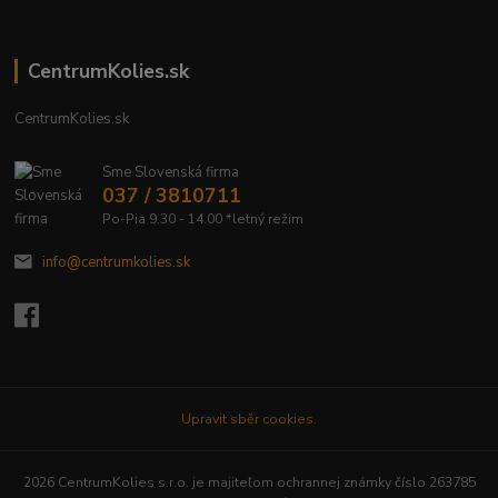
CentrumKolies.sk
CentrumKolies.sk
Sme Slovenská firma
037 / 3810711
Po-Pia 9.30 - 14.00 *letný režim
info@centrumkolies.sk
Upravit sběr cookies.
2026 CentrumKolies s.r.o. je majiteľom ochrannej známky číslo 263785