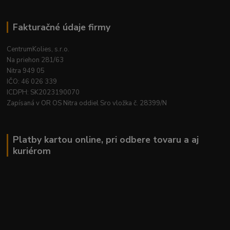
Fakturačné údaje firmy
CentrumKolies, s.r.o.
Na priehon 281/63
Nitra 949 05
IČO: 46 026 339
ICDPH: SK2023190070
Zapísaná v OR OS Nitra oddiel Sro vložka č. 28399/N
Platby kartou online, pri odbere tovaru a aj
kuriérom