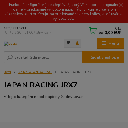
Funkcia "konfigurátor" je našeptávač, ktorý Vám zobrazí originálne
rozmery predpísané výrobcom auta. Táto funkcia je určená pre
zákazníkov, ktorí preferujú iba predpísané rozmery kolies, ktoré uvádza
výrobca auta.
0
ks
037 / 3810711
za
0,00 EUR
Po-Pia 9.30 - 14.00 *letný režim
Menu
Hľadať v eshope
Úvod
DISKY JAPAN RACING
JAPAN RACING JRX7
JAPAN RACING JRX7
V tejto kategórii nebol nájdený žiadny tovar.