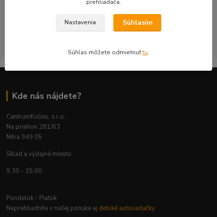
prehliadača.
bezpečnosť a použiteľnosť na konkrétnom aute.
Súhlasím
Nastavenia
CentrumKolies s.r.o. je majiteľom ochrannej známky číslo
263785 registrovanej na ÚPV SR
Súhlas môžete odmietnuť
tu
.
Kde nás nájdete?
CentrumKolies, s.r.o.
Na priehon 281/63
Nitra 949 05
Sklad a výdajné miesto
9.30 - 15.00
Pondelok - Piatok
Neprehliadnite v našej ponuke aj
detské autosedačky