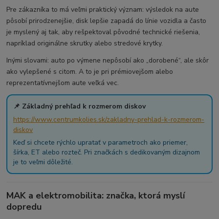
Pre zákazníka to má veľmi praktický význam: výsledok na aute
pôsobí prirodzenejšie, disk lepšie zapadá do línie vozidla a často
je myslený aj tak, aby rešpektoval pôvodné technické riešenia,
napríklad originálne skrutky alebo stredové krytky.
Inými slovami: auto po výmene nepôsobí ako „dorobené“, ale skôr
ako vylepšené s citom. A to je pri prémiovejšom alebo
reprezentatívnejšom aute veľká vec.
📌 Základný prehľad k rozmerom diskov
https://www.centrumkolies.sk/zakladny-prehlad-k-rozmerom-
diskov
Keď si chcete rýchlo upratať v parametroch ako priemer,
šírka, ET alebo rozteč. Pri značkách s dedikovaným dizajnom
je to veľmi dôležité.
MAK a elektromobilita: značka, ktorá myslí
dopredu