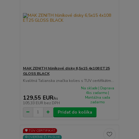
MAK ZENITH hliníkové disky 6,5x15 4x108 ET25
GLOSS BLACK
Kvalitná Talianska značka kolies s TUV certifikátm...
Na sklade | Doprava
4ks zadarmo |
129,55 EUR
Montážna sada
/
ks
zadarmo
105,33 EUR
bez DPH
Pridať do košíka
🛡️ TÜV CERTIFIKÁT
⚙️OVERÍME ČI PASUJE