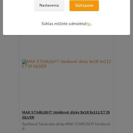
Súhlasím
Pridať do košíka
Nastavenia
🛡️ TÜV CERTIFIKÁT
Súhlas môžete odmietnuť
tu
.
⚙️OVERÍME ČI PASUJE
MAK STARLIGHT hliníkové disky 9x18 5x112 ET35
SILVER
Špičkové Talianske disky MAK STARLIGHT hliníkové
d...