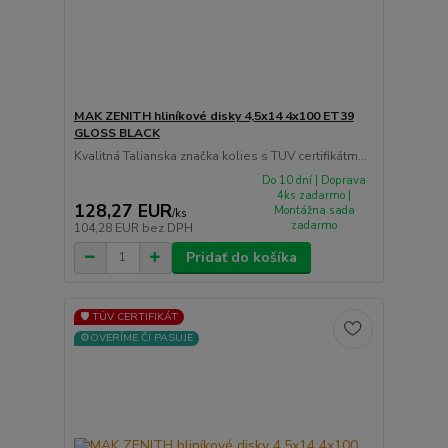
MAK ZENITH hliníkové disky 4,5x14 4x100 ET39
GLOSS BLACK
Kvalitná Talianska značka kolies s TUV certifikátm...
Do 10 dní | Doprava
4ks zadarmo |
128,27 EUR
Montážna sada
/
ks
zadarmo
104,28 EUR
bez DPH
Pridať do košíka
🛡️ TÜV CERTIFIKÁT
⚙️OVERÍME ČI PASUJE