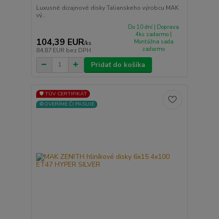
Luxusné dizajnové disky Talianskeho výrobcu MAK
vý...
Do 10 dní | Doprava
4ks zadarmo |
104,39 EUR
Montážna sada
/
ks
zadarmo
84,87 EUR
bez DPH
Pridať do košíka
🛡️ TÜV CERTIFIKÁT
⚙️OVERÍME ČI PASUJE