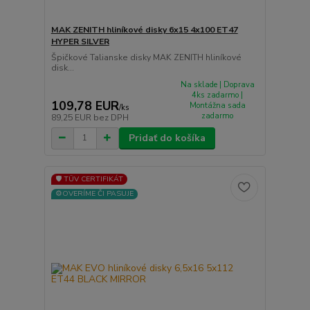
MAK ZENITH hliníkové disky 6x15 4x100 ET47
HYPER SILVER
Špičkové Talianske disky MAK ZENITH hliníkové
disk...
Na sklade | Doprava
4ks zadarmo |
109,78 EUR
Montážna sada
/
ks
zadarmo
89,25 EUR
bez DPH
Pridať do košíka
🛡️ TÜV CERTIFIKÁT
⚙️OVERÍME ČI PASUJE