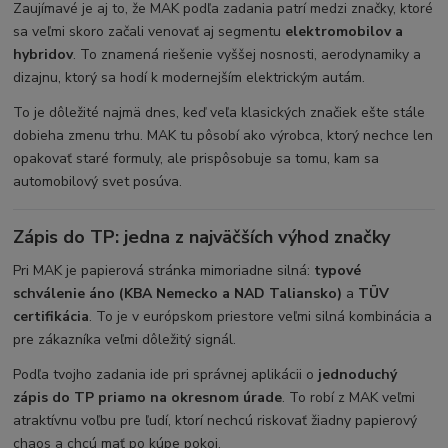
Zaujímavé je aj to, že MAK podľa zadania patrí medzi značky, ktoré
sa veľmi skoro začali venovať aj segmentu
elektromobilov a
hybridov
. To znamená riešenie vyššej nosnosti, aerodynamiky a
dizajnu, ktorý sa hodí k modernejším elektrickým autám.
To je dôležité najmä dnes, keď veľa klasických značiek ešte stále
dobieha zmenu trhu. MAK tu pôsobí ako výrobca, ktorý nechce len
opakovať staré formuly, ale prispôsobuje sa tomu, kam sa
automobilový svet posúva.
Zápis do TP: jedna z najväčších výhod značky
Pri MAK je papierová stránka mimoriadne silná:
typové
schválenie áno (KBA Nemecko a NAD Taliansko)
a
TÜV
certifikácia
. To je v európskom priestore veľmi silná kombinácia a
pre zákazníka veľmi dôležitý signál.
Podľa tvojho zadania ide pri správnej aplikácii o
jednoduchý
zápis do TP priamo na okresnom úrade
. To robí z MAK veľmi
atraktívnu voľbu pre ľudí, ktorí nechcú riskovať žiadny papierový
chaos a chcú mať po kúpe pokoj.