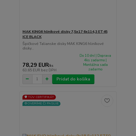
MAK KING6 hliníkové disky 7,5x17 6x114,3 ET45
ICE BLACK
Špičkové Talianske disky MAK KING6 hliníkové
disky...
Do 10 dní | Doprava
4ks zadarmo |
78,29 EUR
Montážna sada
/
ks
zadarmo
63,65 EUR
bez DPH
Pridať do košíka
🛡️ TÜV CERTIFIKÁT
⚙️OVERÍME ČI PASUJE