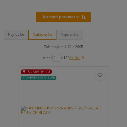
Upresniť parametre
Najnovšie
Najlacnejšie
Najdrahšie
Zobrazujem 1-21 z 2905
strana
z 139
ďalšie
🛡️ TÜV CERTIFIKÁT
⚙️OVERÍME ČI PASUJE