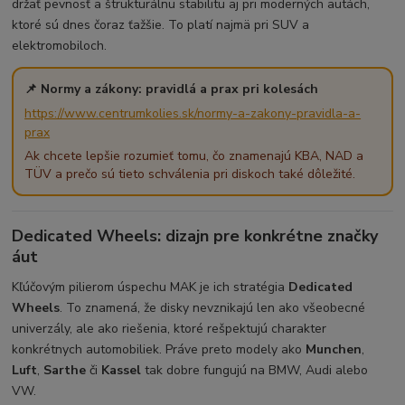
držať pevnosť a štrukturálnu stabilitu aj pri moderných autách,
ktoré sú dnes čoraz ťažšie. To platí najmä pri SUV a
elektromobiloch.
📌 Normy a zákony: pravidlá a prax pri kolesách
https://www.centrumkolies.sk/normy-a-zakony-pravidla-a-
prax
Ak chcete lepšie rozumieť tomu, čo znamenajú KBA, NAD a
TÜV a prečo sú tieto schválenia pri diskoch také dôležité.
Dedicated Wheels: dizajn pre konkrétne značky
áut
Kľúčovým pilierom úspechu MAK je ich stratégia
Dedicated
Wheels
. To znamená, že disky nevznikajú len ako všeobecné
univerzály, ale ako riešenia, ktoré rešpektujú charakter
konkrétnych automobiliek. Práve preto modely ako
Munchen
,
Luft
,
Sarthe
či
Kassel
tak dobre fungujú na BMW, Audi alebo
VW.