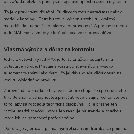
od začiatku blízko k priemyslu, logistike aj technickému mysleniu.
To je v praxi veľmi dôležité. Pri diskoch totiž nestačí mať pekný
model v katalógu. Potrebujete aj výrobnú stabilitu, kvalitný
materiál, dostupnosť a papierovú pripravenosť. A presne v tomto
patrí MAK medzi značky, ktoré pôsobia veľmi presvedčivo.
Vlastná výroba a dôraz na kontrolu
Jedna z veľkých výhod MAK je to, že značka nestojí len na
outsource výrobe. Pracuje s vlastnou zlievarňou a vysoko
automatizovanými lakovňami, čo jej dáva oveľa väčší dosah na
kvalitu výsledného produktu.
Zároveň ide o značku, ktorá veľmi dobre chápe tempo dnešného
trhu. Je známa schopnosťou prinášať nové dizajny rýchlo, ale bez
toho, aby sa rozpadla technická disciplína. To je presne ten
rozdiel medzi značkou, ktorá len reaguje na trendy, a značkou,
ktorá ich vie spracovať profesionálne.
Dôležitá je aj práca s
primárnymi zliatinami hliníka
, čo pomáha