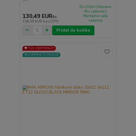
Do 10 dní | Doprava
4ks zadarmo |
130,49 EUR
Montážna sada
/
ks
zadarmo
106,09 EUR
bez DPH
Pridať do košíka
🛡️ TÜV CERTIFIKÁT
⚙️OVERÍME ČI PASUJE