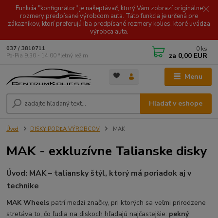
Funkcia "konfigurátor" je našeptávač, ktorý Vám zobrazí originálne
rozmery predpísané výrobcom auta. Táto funkcia je určená pre
zákazníkov, ktorí preferujú iba predpísané rozmery kolies, ktoré uvádza
výrobca auta.
0
ks
037 / 3810711
za
0,00 EUR
Po-Pia 9.30 - 14.00 *letný režim
Menu
Hľadať v eshope
Úvod
DISKY PODĽA VÝROBCOV
MAK
MAK - exkluzívne Talianske disky
Úvod: MAK – taliansky štýl, ktorý má poriadok aj v
technike
MAK Wheels
patrí medzi značky, pri ktorých sa veľmi prirodzene
stretáva to, čo ľudia na diskoch hľadajú najčastejšie:
pekný