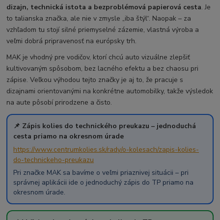
dizajn, technická istota a bezproblémová papierová cesta
. Je
to talianska značka, ale nie v zmysle „iba štýl“. Naopak – za
vzhľadom tu stojí silné priemyselné zázemie, vlastná výroba a
veľmi dobrá pripravenosť na európsky trh.
MAK je vhodný pre vodičov, ktorí chcú auto vizuálne zlepšiť
kultivovaným spôsobom, bez lacného efektu a bez chaosu pri
zápise. Veľkou výhodou tejto značky je aj to, že pracuje s
dizajnami orientovanými na konkrétne automobilky, takže výsledok
na aute pôsobí prirodzene a čisto.
📌 Zápis kolies do technického preukazu – jednoduchá
cesta priamo na okresnom úrade
https://www.centrumkolies.sk/rady/o-kolesach/zapis-kolies-
do-technickeho-preukazu
Pri značke MAK sa bavíme o veľmi priaznivej situácii – pri
správnej aplikácii ide o jednoduchý zápis do TP priamo na
okresnom úrade.