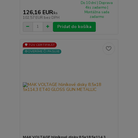
Do 10 dní | Doprava
4ks zadarmo |
126,16 EUR
Montážna sada
/
ks
zadarmo
102,57 EUR
bez DPH
Pridať do košíka
🛡️ TÜV CERTIFIKÁT
⚙️OVERÍME ČI PASUJE
MAK VOLTAGE hliníkové disky 8,5x18 5x114,3