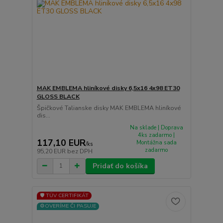
MAK EMBLEMA hliníkové disky 6,5x16 4x98 ET30
GLOSS BLACK
Špičkové Talianske disky MAK EMBLEMA hliníkové
dis...
Na sklade | Doprava
4ks zadarmo |
117,10 EUR
Montážna sada
/
ks
zadarmo
95,20 EUR
bez DPH
Pridať do košíka
🛡️ TÜV CERTIFIKÁT
⚙️OVERÍME ČI PASUJE