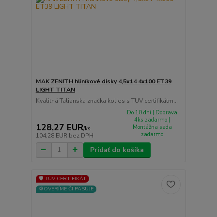
MAK ZENITH hliníkové disky 4,5x14 4x100 ET39
LIGHT TITAN
Kvalitná Talianska značka kolies s TUV certifikátm...
Do 10 dní | Doprava
4ks zadarmo |
128,27 EUR
Montážna sada
/
ks
zadarmo
104,28 EUR
bez DPH
Pridať do košíka
🛡️ TÜV CERTIFIKÁT
⚙️OVERÍME ČI PASUJE