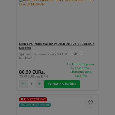
MAK EVO hliníkové disky 9x18 5x112 ET50 BLACK
MIRROR
Špičkové Talianske disky MAK TURISMO-FF
hliníkové ...
Do 10 dní | Doprava
4ks zadarmo |
86,99 EUR
Montážna sada
/
ks
zadarmo
70,73 EUR
bez DPH
Pridať do košíka
🛡️ TÜV CERTIFIKÁT
⚙️OVERÍME ČI PASUJE