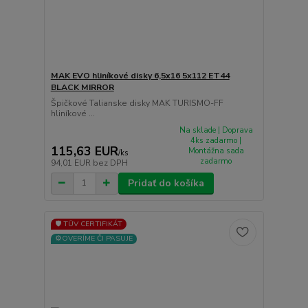
MAK EVO hliníkové disky 6,5x16 5x112 ET44
BLACK MIRROR
Špičkové Talianske disky MAK TURISMO-FF
hliníkové ...
Na sklade | Doprava
4ks zadarmo |
115,63 EUR
Montážna sada
/
ks
zadarmo
94,01 EUR
bez DPH
Pridať do košíka
🛡️ TÜV CERTIFIKÁT
⚙️OVERÍME ČI PASUJE