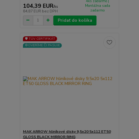
4ks zadarmo |
104,39 EUR
Montážna sada
/
ks
zadarmo
84,87 EUR
bez DPH
Pridať do košíka
🛡️ TÜV CERTIFIKÁT
⚙️OVERÍME ČI PASUJE
MAK ARROW hliníkové disky 9,5x20 5x112 ET50
GLOSS BLACK MIRROR RING