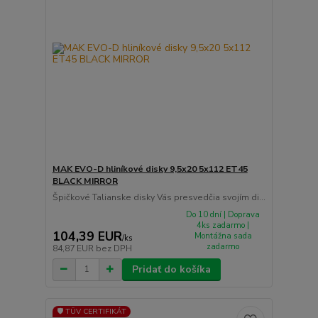
MAK EVO-D hliníkové disky 9,5x20 5x112 ET45
BLACK MIRROR
Špičkové Talianske disky Vás presvedčia svojím di...
Do 10 dní | Doprava
4ks zadarmo |
104,39 EUR
Montážna sada
/
ks
zadarmo
84,87 EUR
bez DPH
Pridať do košíka
🛡️ TÜV CERTIFIKÁT