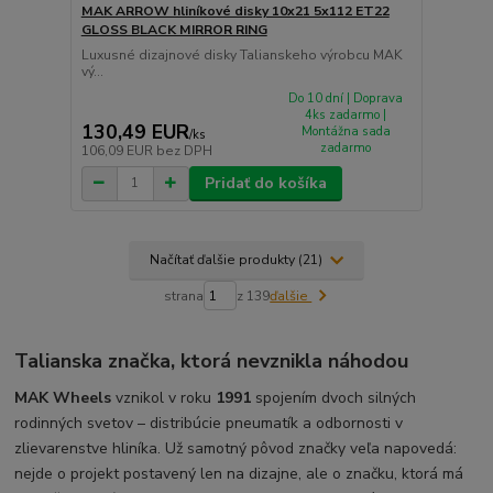
MAK ARROW hliníkové disky 10x21 5x112 ET22
GLOSS BLACK MIRROR RING
Luxusné dizajnové disky Talianskeho výrobcu MAK
vý...
Do 10 dní | Doprava
4ks zadarmo |
130,49 EUR
Montážna sada
/
ks
zadarmo
106,09 EUR
bez DPH
Pridať do košíka
Načítať ďalšie produkty (21)
strana
z 139
ďalšie
Talianska značka, ktorá nevznikla náhodou
MAK Wheels
vznikol v roku
1991
spojením dvoch silných
rodinných svetov – distribúcie pneumatík a odbornosti v
zlievarenstve hliníka. Už samotný pôvod značky veľa napovedá:
nejde o projekt postavený len na dizajne, ale o značku, ktorá má