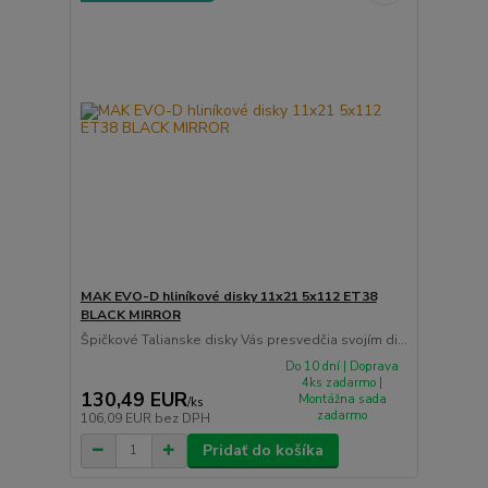
MAK EVO-D hliníkové disky 11x21 5x112 ET38
BLACK MIRROR
Špičkové Talianske disky Vás presvedčia svojím di...
Do 10 dní | Doprava
4ks zadarmo |
130,49 EUR
Montážna sada
/
ks
zadarmo
106,09 EUR
bez DPH
Pridať do košíka