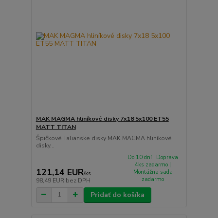
MAK MAGMA hliníkové disky 7x18 5x100 ET55
MATT TITAN
Špičkové Talianske disky MAK MAGMA hliníkové
disky...
Do 10 dní | Doprava
4ks zadarmo |
121,14 EUR
Montážna sada
/
ks
zadarmo
98,49 EUR
bez DPH
Pridať do košíka