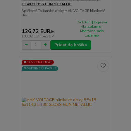
ET40 GLOSS GUN METALLIC
Špičkové Talianske disky MAK VOLTAGE hliníkové
dis...
Do 10 dní | Doprava
4ks zadarmo |
126,72 EUR
Montážna sada
/
ks
zadarmo
103,02 EUR
bez DPH
Pridať do košíka
🛡️ TÜV CERTIFIKÁT
⚙️OVERÍME ČI PASUJE