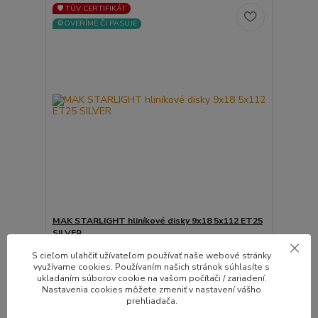
🛡️ TÜV CERTIFIKÁT
⚙️OVERÍME ČI PASUJE
MAK STARLIGHT hliníkové disky 9x18 5x112 ET25
SILVER
Špičkové Talianske disky MAK STARLIGHT hliníkové
S cieľom uľahčiť užívateľom používať naše webové stránky
d...
využívame cookies. Používaním našich stránok súhlasíte s
Do 10 dní | Doprava
ukladaním súborov cookie na vašom počítači / zariadení.
4ks zadarmo |
Nastavenia cookies môžete zmeniť v nastavení vášho
126,16 EUR
Montážna sada
/
ks
prehliadača.
zadarmo
102,57 EUR
bez DPH