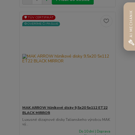
AI MECHANIK
🛡️ TÜV CERTIFIKÁT
⚙️OVERÍME ČI PASUJE
MAK ARROW hliníkové disky 9,5x20 5x112 ET22
BLACK MIRROR
Luxusné dizajnové disky Talianskeho výrobcu MAK
vý...
Do 10 dní | Doprava