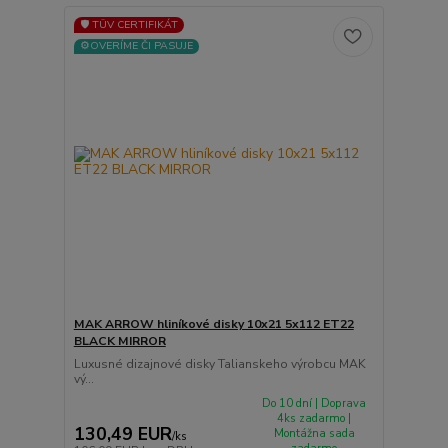
🛡️ TÜV CERTIFIKÁT
⚙️OVERÍME ČI PASUJE
MAK ARROW hliníkové disky 10x21 5x112 ET22
BLACK MIRROR
Luxusné dizajnové disky Talianskeho výrobcu MAK
vý...
Do 10 dní | Doprava
4ks zadarmo |
130,49 EUR
Montážna sada
/
ks