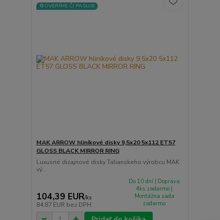
⚙️OVERÍME ČI PASUJE
MAK ARROW hliníkové disky 9,5x20 5x112 ET57
GLOSS BLACK MIRROR RING
Luxusné dizajnové disky Talianskeho výrobcu MAK
vý...
Do 10 dní | Doprava
4ks zadarmo |
104,39 EUR
Montážna sada
/
ks
zadarmo
84,87 EUR
bez DPH
Pridať do košíka