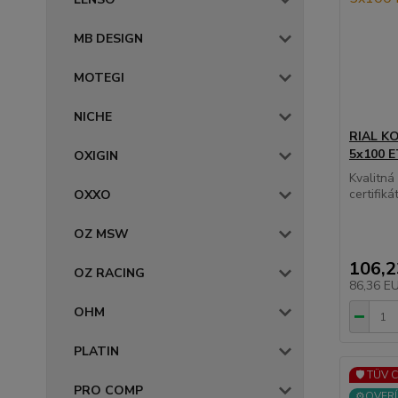
MB DESIGN
MOTEGI
NICHE
RIAL KO
5x100 E
OXIGIN
Kvalitn
certifikát
OXXO
OZ MSW
106,
OZ RACING
86,36 E
OHM
PLATIN
🛡️ TÜV 
PRO COMP
⚙️OVERÍ