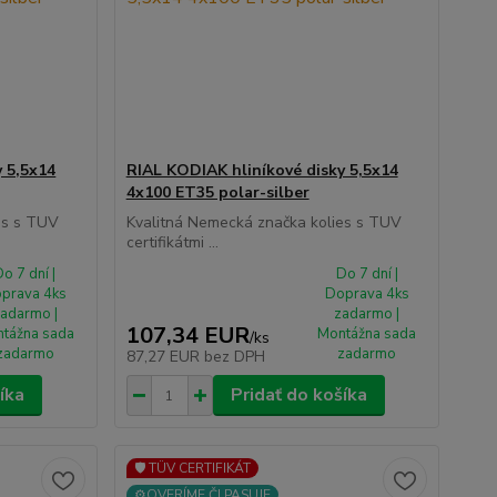
 5,5x14
RIAL KODIAK hliníkové disky 5,5x14
4x100 ET35 polar-silber
es s TUV
Kvalitná Nemecká značka kolies s TUV
certifikátmi ...
o 7 dní |
Do 7 dní |
prava 4ks
Doprava 4ks
adarmo |
zadarmo |
107,34 EUR
tážna sada
Montážna sada
/
ks
zadarmo
zadarmo
87,27 EUR
bez DPH
íka
Pridať do košíka
🛡️ TÜV CERTIFIKÁT
⚙️OVERÍME ČI PASUJE