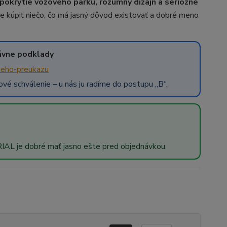
é pokrytie vozového parku, rozumný dizajn a seriózne
hce kúpiť niečo, čo má jasný dôvod existovať a dobré meno
rávne podklady
ckeho-preukazu
ové schválenie – u nás ju radíme do postupu „B“.
 RIAL je dobré mať jasno ešte pred objednávkou.