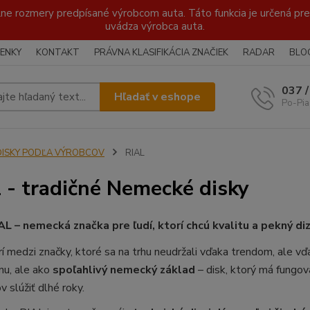
lne rozmery predpísané výrobcom auta. Táto funkcia je určená pre 
uvádza výrobca auta.
ENKY
KONTAKT
PRÁVNA KLASIFIKÁCIA ZNAČIEK
RADAR
BLO
037 
Hľadať v eshope
Po-Pia
DISKY PODĽA VÝROBCOV
RIAL
 - tradičné Nemecké disky
AL – nemecká značka pre ľudí, ktorí chcú kvalitu a pekný di
í medzi značky, ktoré sa na trhu neudržali vďaka trendom, ale vď
nu, ale ako
spoľahlivý nemecký základ
– disk, ktorý má fungov
 slúžiť dlhé roky.