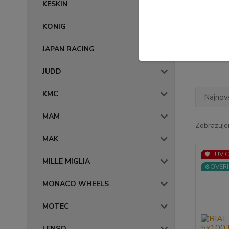
KESKIN
Povrc
KONIG
ant
JAPAN RACING
JUDD
KMC
Najnov
MAM
Zobrazuje
MAK
🛡️ TÜV 
MILLE MIGLIA
⚙️OVERÍ
MONACO WHEELS
MOTEC
LENSO