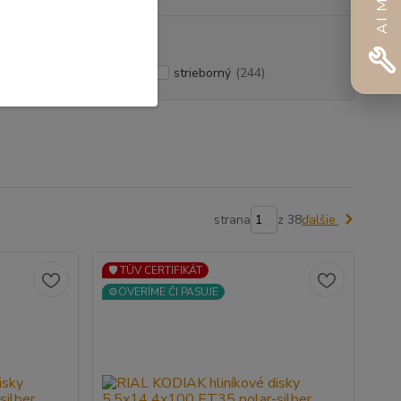
ny leštený
(88)
strieborný
(244)
strana
z 38
ďalšie
🛡️ TÜV CERTIFIKÁT
⚙️OVERÍME ČI PASUJE