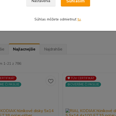
Súhlasím
Nastavenia
hová úprava
Súhlas môžete odmietnuť
tu
.
racit
(218)
čierny
(236)
čier
šie
Najlacnejšie
Najdrahšie
m 1-21 z 786
CERTIFIKÁT
🛡️ TÜV CERTIFIKÁT
ME ČI PASUJE
⚙️OVERÍME ČI PASUJE