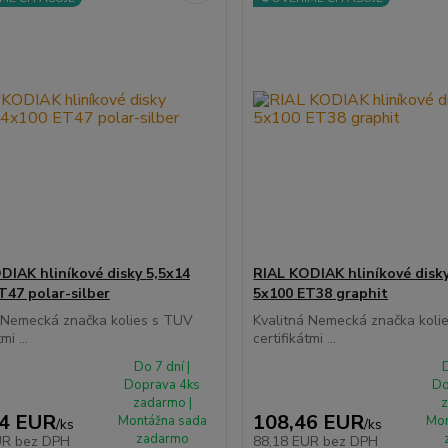
DIAK hliníkové disky 5,5x14
RIAL KODIAK hliníkové disk
T47 polar-silber
5x100 ET38 graphit
á Nemecká značka kolies s TUV
Kvalitná Nemecká značka koli
mi ...
certifikátmi ...
Do 7 dní |
D
Doprava 4ks
Do
zadarmo |
z
34 EUR
108,46 EUR
Montážna sada
Mon
/
ks
/
ks
zadarmo
UR
bez DPH
88,18 EUR
bez DPH