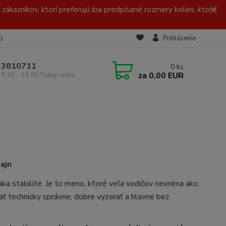
zákazníkov, ktorí preferujú iba predpísané rozmery kolies, ktoré
G
Prihlásenie
/ 3810711
0
ks
za
0,00 EUR
 9.30 - 14.00 *letný režim
zajn
aka stabilite. Je to meno, ktoré veľa vodičov nevníma ako
ať technicky správne, dobre vyzerať a hlavne bez