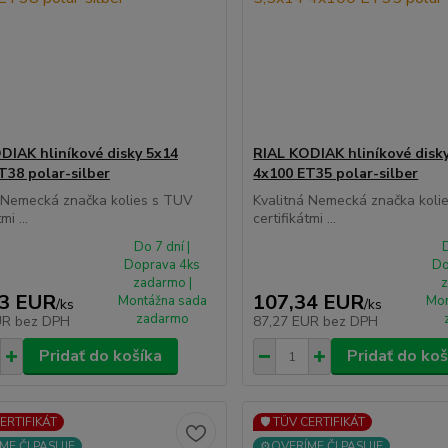
DIAK hliníkové disky 5x14
RIAL KODIAK hliníkové disky
T38 polar-silber
4x100 ET35 polar-silber
á Nemecká značka kolies s TUV
Kvalitná Nemecká značka koli
mi ...
certifikátmi ...
Do 7 dní |
D
Doprava 4ks
Do
zadarmo |
z
23 EUR
107,34 EUR
Montážna sada
Mon
/
ks
/
ks
zadarmo
UR
bez DPH
87,27 EUR
bez DPH
Pridať do košíka
Pridať do koš
CERTIFIKÁT
🛡️ TÜV CERTIFIKÁT
ME ČI PASUJE
⚙️OVERÍME ČI PASUJE