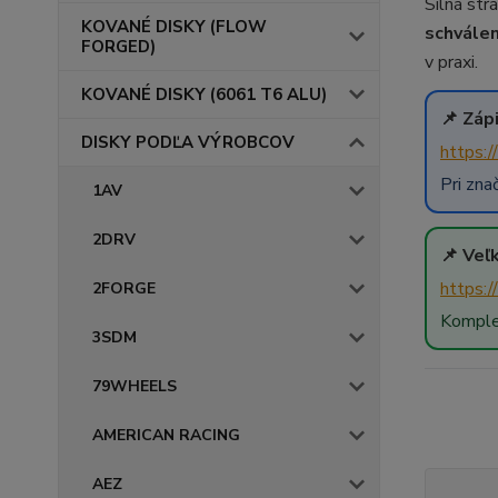
Silná str
KOVANÉ DISKY (FLOW
schválen
FORGED)
v praxi.
KOVANÉ DISKY (6061 T6 ALU)
📌 Záp
DISKY PODĽA VÝROBCOV
https:/
Pri zna
1AV
2DRV
📌 Veľ
https:
2FORGE
Komplet
3SDM
79WHEELS
AMERICAN RACING
AEZ