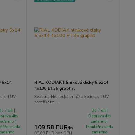
y 5x14
RIAL KODIAK hliníkové disky 5,5x14
4x100 ET35 graphit
es s TUV
Kvalitná Nemecká značka kolies s TUV
certifikátmi ...
o 7 dní |
Do 7 dní |
prava 4ks
Doprava 4ks
adarmo |
zadarmo |
109,58 EUR
tážna sada
Montážna sada
/
ks
zadarmo
zadarmo
89,09 EUR
bez DPH