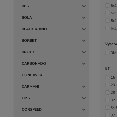
5x1
BBS
5x1
BOLA
5x1
6x1
BLACK RHINO
BORBET
Výrob
BROCK
RIA
CARBONADO
ET
CONCAVER
15
23
CARMANI
29
CMS
32
34,
CORSPEED
37