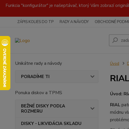
Funkcia "konfigurátor" je našeptávač, ktorý Vám zobrazí originá
ZÁPIS KOLIES DO TP
RADY A NÁVODY
OBCHODNÉ PODMI
Unikátne rady a návody
Úvod
RIAL
PORADÍME TI
Ponuka diskov a TPMS
Úvod: RI
RIAL
patr
BEŽNÉ DISKY PODĽA
ROZMERU
módnu vl
problémov
DISKY - LIKVIDÁCIA SKLADU