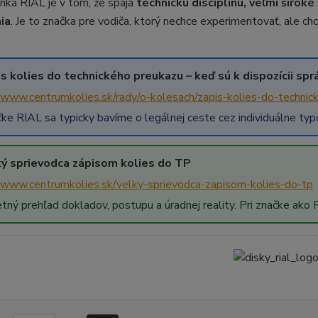
ánka RIAL je v tom, že spája
technickú disciplínu, veľmi širok
ia
. Je to značka pre vodiča, ktorý nechce experimentovať, ale c
is kolies do technického preukazu – keď sú k dispozícii sp
/www.centrumkolies.sk/rady/o-kolesach/zapis-kolies-do-techni
čke RIAL sa typicky bavíme o legálnej ceste cez individuálne typ
ký sprievodca zápisom kolies do TP
//www.centrumkolies.sk/velky-sprievodca-zapisom-kolies-do-tp
ný prehľad dokladov, postupu a úradnej reality. Pri značke ako