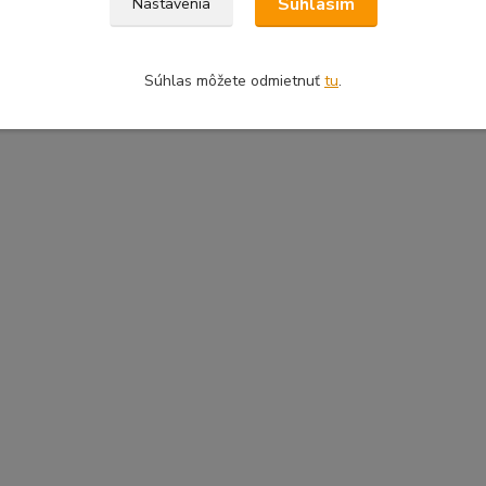
Súhlasím
Nastavenia
Súhlas môžete odmietnuť
tu
.