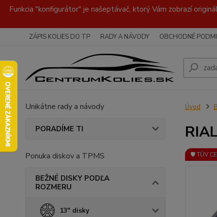
Funkcia "konfigurátor" je našeptávač, ktorý Vám zobrazí originá
ZÁPIS KOLIES DO TP
RADY A NÁVODY
OBCHODNÉ PODMI
Unikátne rady a návody
Úvod
RIAL
PORADÍME TI
Ponuka diskov a TPMS
🛡️ TÜV C
BEŽNÉ DISKY PODĽA
ROZMERU
13" disky