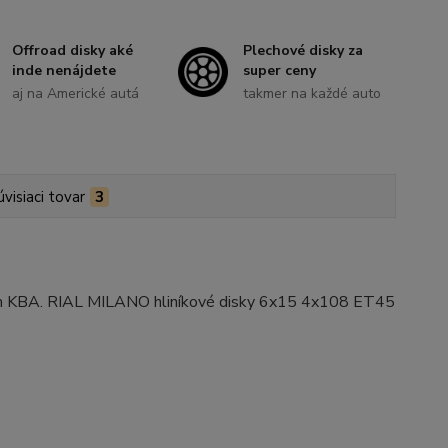
Offroad disky aké
Plechové disky za
inde nenájdete
super ceny
aj na Americké autá
takmer na každé auto
úvisiaci tovar
3
ním KBA. RIAL MILANO hliníkové disky 6x15 4x108 ET45