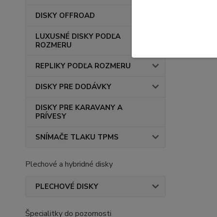
DISKY OFFROAD
LUXUSNÉ DISKY PODĽA
ROZMERU
REPLIKY PODĽA ROZMERU
DISKY PRE DODÁVKY
DISKY PRE KARAVANY A
PRÍVESY
SNÍMAČE TLAKU TPMS
Plechové a hybridné disky
PLECHOVÉ DISKY
Špecialitky do pozornosti