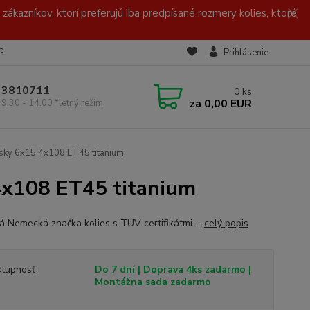
zákazníkov, ktorí preferujú iba predpísané rozmery kolies, ktoré
G
Prihlásenie
/ 3810711
0
ks
za
0,00 EUR
 9.30 - 14.00 *letný režim
sky 6x15 4x108 ET45 titanium
4x108 ET45 titanium
ná Nemecká značka kolies s TUV certifikátmi ...
celý popis
tupnosť
Do 7 dní | Doprava 4ks zadarmo |
Montážna sada zadarmo