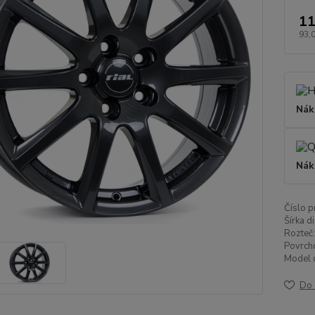
11
93,
Nák
Nák
Číslo p
Šírka di
Rozteč:
Povrch
Model d
Do 