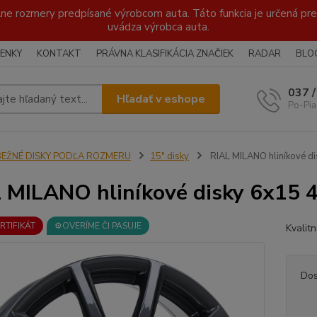
lne rozmery predpísané výrobcom auta. Táto funkcia je určená pre 
uvádza výrobca auta.
ENKY
KONTAKT
PRÁVNA KLASIFIKÁCIA ZNAČIEK
RADAR
BLO
037 
Hľadať v eshope
Po-Pia
BEŽNÉ DISKY PODĽA ROZMERU
15" disky
RIAL MILANO hliníkové di
 MILANO hliníkové disky 6x15 
ERTIFIKÁT
⚙️OVERÍME ČI PASUJE
Kvalit
Dos