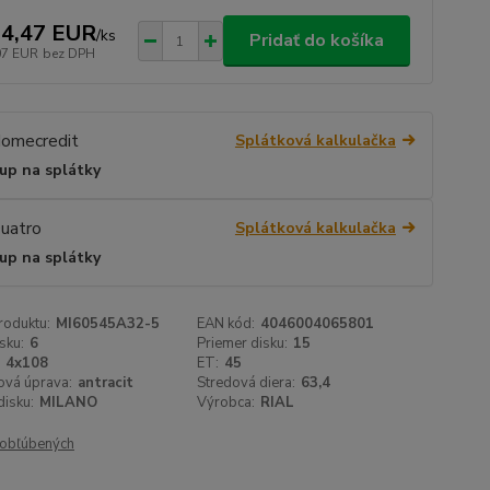
4,47 EUR
/
ks
Pridať do košíka
07 EUR
bez DPH
Splátková kalkulačka
up na splátky
Splátková kalkulačka
up na splátky
roduktu:
MI60545A32-5
EAN kód:
4046004065801
sku:
6
Priemer disku:
15
4x108
ET:
45
ová úprava:
antracit
Stredová diera:
63,4
isku:
MILANO
Výrobca:
RIAL
obľúbených