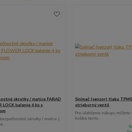
ostné skrutky / matice FARAD
Snímač (senzor) tlaku TPMS
LOCK balenie 4 ks s
strieborný ventil
com
Pre uľahčenie nákupu môžete v
košíka tento...
 bezpečnostné skrutky / matice (
e...
N
Do