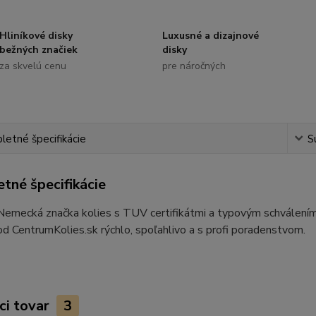
Hliníkové disky
Luxusné a dizajnové
bežných značiek
disky
za skvelú cenu
pre náročných
etné špecifikácie
S
tné špecifikácie
 Nemecká značka kolies s TUV certifikátmi a typovým schvále
od CentrumKolies.sk rýchlo, spoľahlivo a s profi poradenstvom.
ci tovar
3