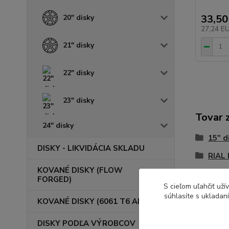
33,50
20" disky
27,24 E
21" disky
22" disky
23" disky
Tovar 
24" disky
15" d
DISKY - LIKVIDÁCIA SKLADU
RIAL
KOVANÉ DISKY (FLOW
FORGED)
S cieľom uľahčiť už
súhlasíte s ukladan
KOVANÉ DISKY (6061 T6 ALU)
DISKY PODĽA VÝROBCOV