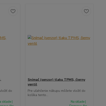
,
Snímač (senzor) tlaku TPMS, čierny
ventil
ložiť do
Pre uľahčenie nákupu môžete vložiť do
košíka tento...
a sklade |
Na sklade |
prava 4ks
Doprava 4ks