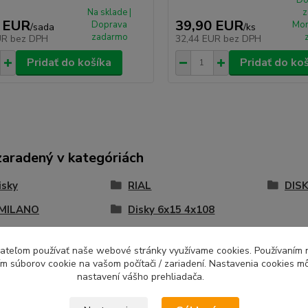
Na sklade |
z
 EUR
39,90 EUR
Doprava
Mon
/
sada
/
ks
zadarmo
UR
bez DPH
32,44 EUR
bez DPH
Pridať do košíka
Pridať do ko
zaradený v kategóriách
isky
RIAL
DISK
 MILANO
Disky 6x15 4x108
ívateľom používať naše webové stránky využívame cookies. Používaním 
ím súborov cookie na vašom počítači / zariadení. Nastavenia cookies m
nastavení vášho prehliadača.