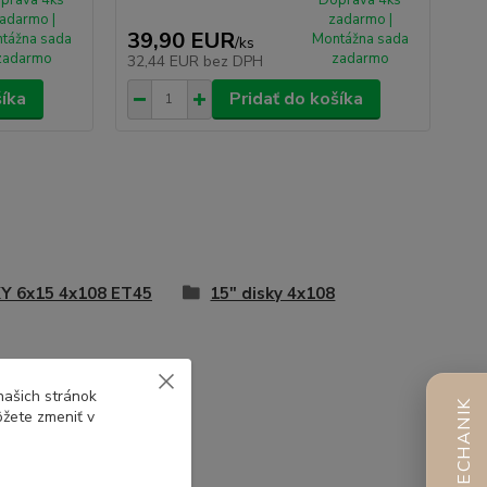
adarmo |
zadarmo |
39,90 EUR
tážna sada
Montážna sada
/
ks
zadarmo
zadarmo
32,44 EUR
bez DPH
šíka
Pridať do košíka
Y 6x15 4x108 ET45
15" disky 4x108
našich stránok
AI MECHANIK
ôžete zmeniť v