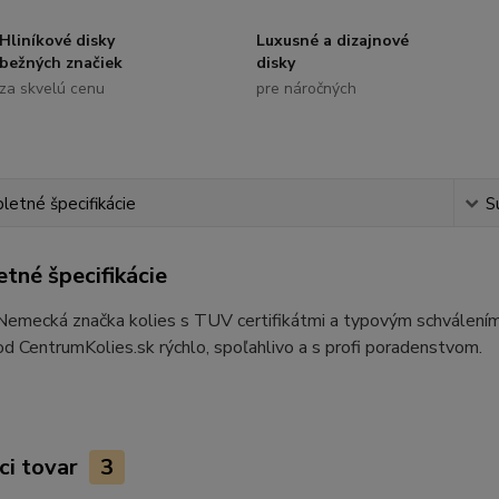
Hliníkové disky
Luxusné a dizajnové
bežných značiek
disky
za skvelú cenu
pre náročných
etné špecifikácie
S
tné špecifikácie
 Nemecká značka kolies s TUV certifikátmi a typovým schvále
od CentrumKolies.sk rýchlo, spoľahlivo a s profi poradenstvom.
ci tovar
3