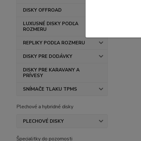
DISKY OFFROAD
LUXUSNÉ DISKY PODĽA
ROZMERU
REPLIKY PODĽA ROZMERU
DISKY PRE DODÁVKY
DISKY PRE KARAVANY A
PRÍVESY
SNÍMAČE TLAKU TPMS
Plechové a hybridné disky
PLECHOVÉ DISKY
Špecialitky do pozornosti