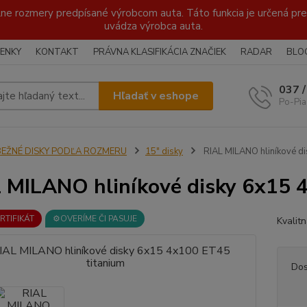
lne rozmery predpísané výrobcom auta. Táto funkcia je určená pre 
uvádza výrobca auta.
ENKY
KONTAKT
PRÁVNA KLASIFIKÁCIA ZNAČIEK
RADAR
BLO
037 
Hľadať v eshope
Po-Pia
BEŽNÉ DISKY PODĽA ROZMERU
15" disky
RIAL MILANO hliníkové di
 MILANO hliníkové disky 6x15 
ERTIFIKÁT
⚙️OVERÍME ČI PASUJE
Kvalit
Dos