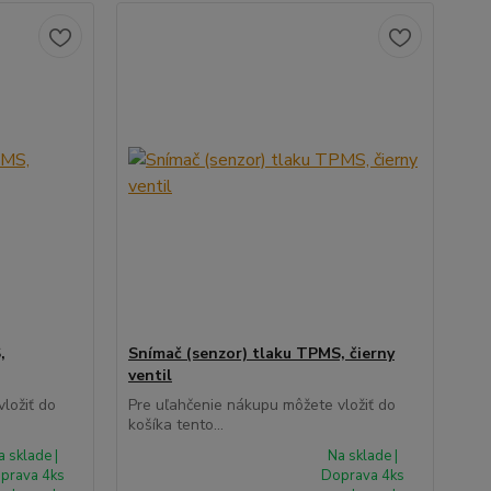
,
Snímač (senzor) tlaku TPMS, čierny
ventil
ložiť do
Pre uľahčenie nákupu môžete vložiť do
košíka tento...
a sklade |
Na sklade |
prava 4ks
Doprava 4ks