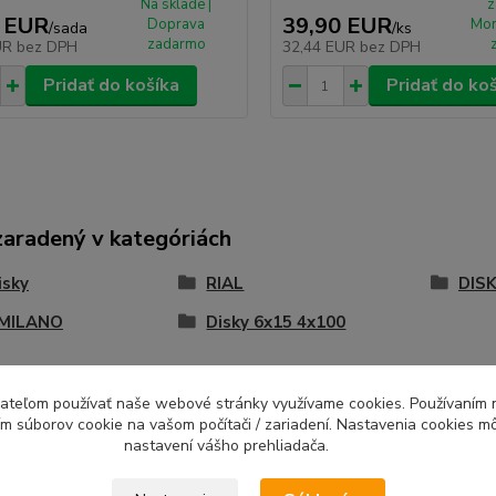
Na sklade |
z
 EUR
39,90 EUR
Doprava
Mon
/
sada
/
ks
zadarmo
UR
bez DPH
32,44 EUR
bez DPH
Pridať do košíka
Pridať do ko
zaradený v kategóriách
isky
RIAL
DISK
 MILANO
Disky 6x15 4x100
ívateľom používať naše webové stránky využívame cookies. Používaním 
ím súborov cookie na vašom počítači / zariadení. Nastavenia cookies m
nastavení vášho prehliadača.