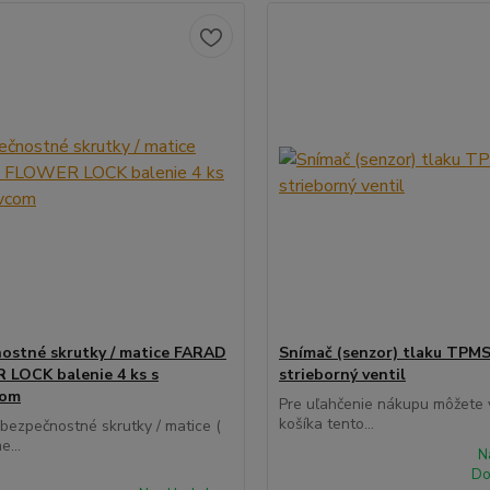
ostné skrutky / matice FARAD
Snímač (senzor) tlaku TPMS
LOCK balenie 4 ks s
strieborný ventil
com
Pre uľahčenie nákupu môžete v
košíka tento...
 bezpečnostné skrutky / matice (
e...
N
Do