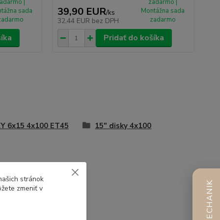
adarmo |
zadarmo |
39,90 EUR
tážna sada
Montážna sada
/
ks
zadarmo
zadarmo
32,44 EUR
bez DPH
šíka
Pridať do košíka
Y 6x15 4x100 ET45
15" disky 4x100
našich stránok
AI MECHANIK
ôžete zmeniť v