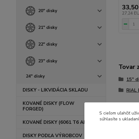
33,50
20" disky
27,24 E
21" disky
22" disky
23" disky
Tovar 
24" disky
15" d
DISKY - LIKVIDÁCIA SKLADU
RIAL
KOVANÉ DISKY (FLOW
FORGED)
S cieľom uľahčiť už
súhlasíte s ukladan
KOVANÉ DISKY (6061 T6 ALU)
DISKY PODĽA VÝROBCOV