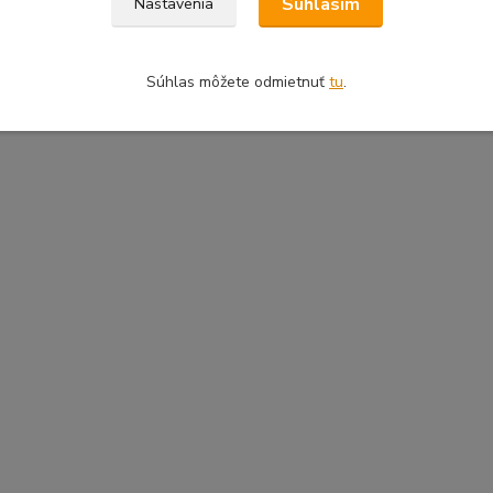
Súhlasím
Nastavenia
Súhlas môžete odmietnuť
tu
.