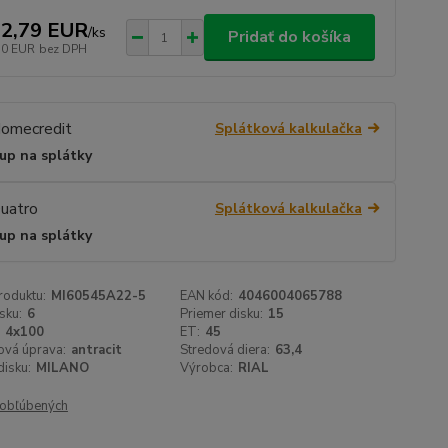
2,79 EUR
/
ks
Pridať do košíka
70 EUR
bez DPH
Splátková kalkulačka
up na splátky
Splátková kalkulačka
up na splátky
roduktu:
MI60545A22-5
EAN kód:
4046004065788
sku:
6
Priemer disku:
15
4x100
ET:
45
ová úprava:
antracit
Stredová diera:
63,4
isku:
MILANO
Výrobca:
RIAL
obľúbených