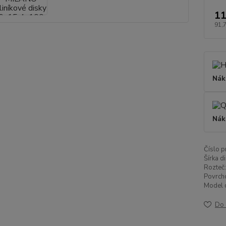
11
91,
Nák
Nák
Číslo p
Šírka di
Rozteč:
Povrch
Model d
Do 