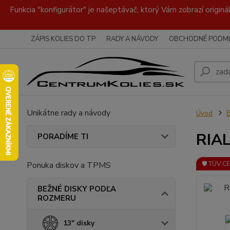
Funkcia "konfigurátor" je našeptávač, ktorý Vám zobrazí originá
ZÁPIS KOLIES DO TP
RADY A NÁVODY
OBCHODNÉ PODMI
Unikátne rady a návody
Úvod
RIAL
PORADÍME TI
Ponuka diskov a TPMS
🛡️ TÜV C
BEŽNÉ DISKY PODĽA
ROZMERU
13" disky