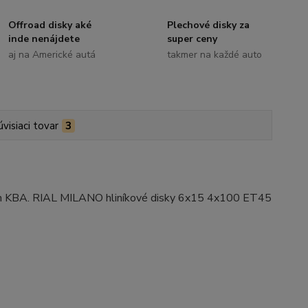
Offroad disky aké
Plechové disky za
inde nenájdete
super ceny
aj na Americké autá
takmer na každé auto
úvisiaci tovar
3
ním KBA. RIAL MILANO hliníkové disky 6x15 4x100 ET45