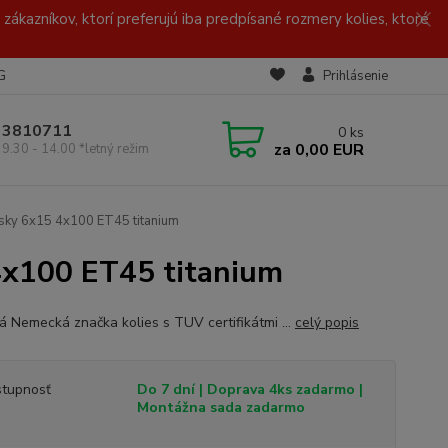
zákazníkov, ktorí preferujú iba predpísané rozmery kolies, ktoré
G
Prihlásenie
/ 3810711
0
ks
za
0,00 EUR
 9.30 - 14.00 *letný režim
sky 6x15 4x100 ET45 titanium
4x100 ET45 titanium
ná Nemecká značka kolies s TUV certifikátmi ...
celý popis
tupnosť
Do 7 dní | Doprava 4ks zadarmo |
Montážna sada zadarmo