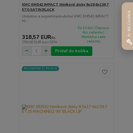
KMC KM542 IMPACT hliníkové disky 9x18 6x139,7
ET0 SATIN BLACK
AI MECHANIK
Unikátne a neprehliadnuteľné KMC KM542 IMPACT
hli...
Do 10 dní | Doprava
4ks zadarmo |
318,57 EUR
Montážna sada
/
ks
zadarmo
259,00 EUR
bez DPH
Pridať do košíka
⚙️OVERÍME ČI PASUJE