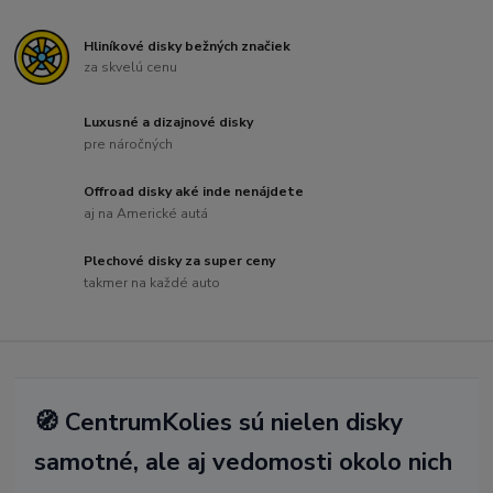
Hliníkové disky bežných značiek
za skvelú cenu
Luxusné a dizajnové disky
pre náročných
Offroad disky aké inde nenájdete
aj na Americké autá
Plechové disky za super ceny
takmer na každé auto
🧭 CentrumKolies sú nielen disky
samotné, ale aj vedomosti okolo nich