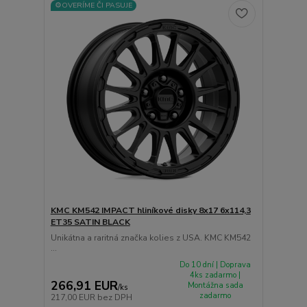
⚙️OVERÍME ČI PASUJE
KMC KM542 IMPACT hliníkové disky 8x17 6x114,3
ET35 SATIN BLACK
Unikátna a raritná značka kolies z USA. KMC KM542
...
Do 10 dní | Doprava
4ks zadarmo |
266,91 EUR
Montážna sada
/
ks
zadarmo
217,00 EUR
bez DPH