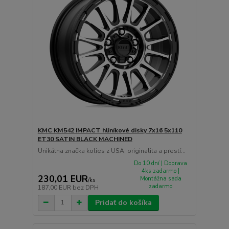
KMC KM542 IMPACT hliníkové disky 7x16 5x110
ET30 SATIN BLACK MACHINED
Unikátna značka kolies z USA, originalita a prestí...
Do 10 dní | Doprava
4ks zadarmo |
230,01 EUR
Montážna sada
/
ks
zadarmo
187,00 EUR
bez DPH
Pridať do košíka