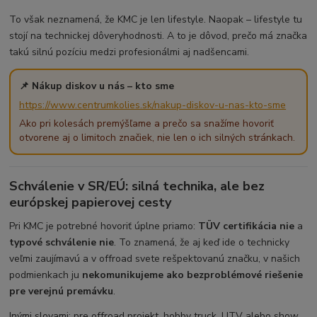
To však neznamená, že KMC je len lifestyle. Naopak – lifestyle tu
stojí na technickej dôveryhodnosti. A to je dôvod, prečo má značka
takú silnú pozíciu medzi profesionálmi aj nadšencami.
📌 Nákup diskov u nás – kto sme
https://www.centrumkolies.sk/nakup-diskov-u-nas-kto-sme
Ako pri kolesách premýšľame a prečo sa snažíme hovoriť
otvorene aj o limitoch značiek, nie len o ich silných stránkach.
Schválenie v SR/EÚ: silná technika, ale bez
európskej papierovej cesty
Pri KMC je potrebné hovoriť úplne priamo:
TÜV certifikácia nie
a
typové schválenie nie
. To znamená, že aj keď ide o technicky
veľmi zaujímavú a v offroad svete rešpektovanú značku, v našich
podmienkach ju
nekomunikujeme ako bezproblémové riešenie
pre verejnú premávku
.
Inými slovami: pre offroad projekt, hobby truck, UTV alebo show