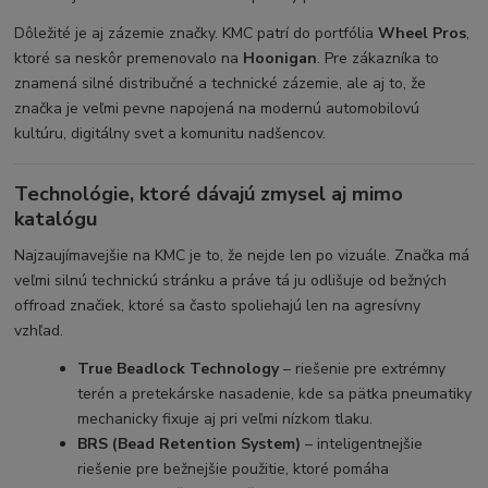
Dôležité je aj zázemie značky. KMC patrí do portfólia
Wheel Pros
,
ktoré sa neskôr premenovalo na
Hoonigan
. Pre zákazníka to
znamená silné distribučné a technické zázemie, ale aj to, že
značka je veľmi pevne napojená na modernú automobilovú
kultúru, digitálny svet a komunitu nadšencov.
Technológie, ktoré dávajú zmysel aj mimo
katalógu
Najzaujímavejšie na KMC je to, že nejde len po vizuále. Značka má
veľmi silnú technickú stránku a práve tá ju odlišuje od bežných
offroad značiek, ktoré sa často spoliehajú len na agresívny
vzhľad.
True Beadlock Technology
– riešenie pre extrémny
terén a pretekárske nasadenie, kde sa pätka pneumatiky
mechanicky fixuje aj pri veľmi nízkom tlaku.
BRS (Bead Retention System)
– inteligentnejšie
riešenie pre bežnejšie použitie, ktoré pomáha