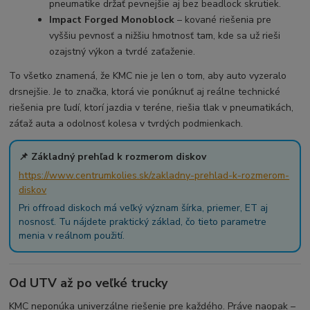
pneumatike držať pevnejšie aj bez beadlock skrutiek.
Impact Forged Monoblock
– kované riešenia pre
vyššiu pevnosť a nižšiu hmotnosť tam, kde sa už rieši
ozajstný výkon a tvrdé zaťaženie.
To všetko znamená, že KMC nie je len o tom, aby auto vyzeralo
drsnejšie. Je to značka, ktorá vie ponúknuť aj reálne technické
riešenia pre ľudí, ktorí jazdia v teréne, riešia tlak v pneumatikách,
záťaž auta a odolnosť kolesa v tvrdých podmienkach.
📌 Základný prehľad k rozmerom diskov
https://www.centrumkolies.sk/zakladny-prehlad-k-rozmerom-
diskov
Pri offroad diskoch má veľký význam šírka, priemer, ET aj
nosnosť. Tu nájdete praktický základ, čo tieto parametre
menia v reálnom použití.
Od UTV až po veľké trucky
KMC neponúka univerzálne riešenie pre každého. Práve naopak –