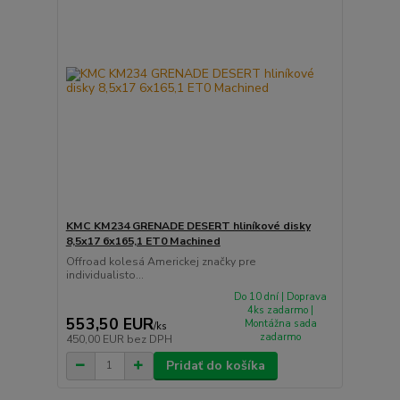
KMC KM234 GRENADE DESERT hliníkové disky
8,5x17 6x165,1 ET0 Machined
Offroad kolesá Americkej značky pre
individualisto...
Do 10 dní | Doprava
4ks zadarmo |
553,50 EUR
Montážna sada
/
ks
zadarmo
450,00 EUR
bez DPH
Pridať do košíka