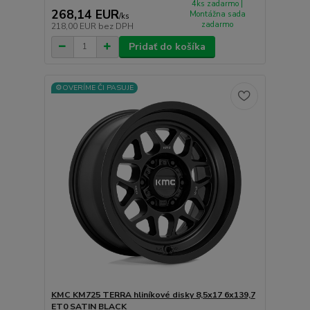
4ks zadarmo |
268,14 EUR
Montážna sada
/
ks
zadarmo
218,00 EUR
bez DPH
Pridať do košíka
⚙️OVERÍME ČI PASUJE
KMC KM725 TERRA hliníkové disky 8,5x17 6x139,7
ET0 SATIN BLACK