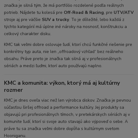
značka je silná tým, že má portfólio rozdelené podľa reálnych
potrieb. Nájdete tu kolesá pre
Off-Road & Racing
, pre
UTV/ATV
stroje aj pre väčšie
SUV a trucky
. To je dôležité, lebo každá z
týchto kategórií má úplne iné nároky na nosnosť, konštrukciu a
celkový charakter disku.
KMC tak veľmi dobre oslovuje ľudí, ktorí chcú funkčné riešenie pre
konkrétny typ auta, nie len „offroadový vzhľad“ bez reálneho
obsahu. Práve preto je značka tak silná aj v profesionálnych
sériách a medzi ľuďmi, ktorí auto používajú naplno.
KMC a komunita: výkon, ktorý má aj kultúrny
rozmer
KMC je dnes oveľa viac než len výrobca diskov. Značka je pevnou
súčasťou širšej offroad a performance kultúry. Jej produkty sa
objavujú pri profesionálnych tímoch, v pretekárskych sériách aj v
komunite ľudí, ktorí si svoje auto stavajú ako výpoveď o sebe. A
práve tu sa značka veľmi dobre dopĺňa s kultúrnym svetom
Hooniganu.