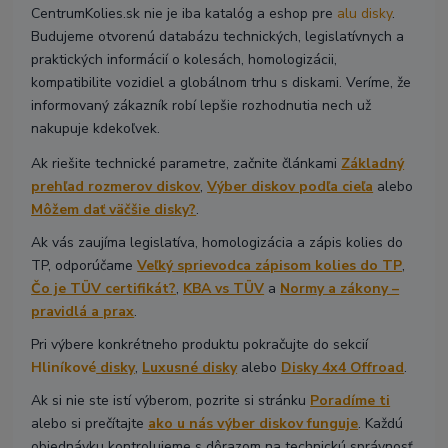
CentrumKolies.sk nie je iba katalóg a eshop pre
alu disky
.
Budujeme otvorenú databázu technických, legislatívnych a
praktických informácií o kolesách, homologizácii,
kompatibilite vozidiel a globálnom trhu s diskami. Veríme, že
informovaný zákazník robí lepšie rozhodnutia nech už
nakupuje kdekoľvek.
Ak riešite technické parametre, začnite článkami
Základný
prehľad rozmerov diskov
,
Výber diskov podľa cieľa
alebo
Môžem dať väčšie disky?
.
Ak vás zaujíma legislatíva, homologizácia a zápis kolies do
TP, odporúčame
Veľký sprievodca zápisom kolies do TP
,
Čo je TÜV certifikát?
,
KBA vs TÜV
a
Normy a zákony –
pravidlá a prax
.
Pri výbere konkrétneho produktu pokračujte do sekcií
Hliníkové
disky
,
Luxusné disky
alebo
Disky 4x4 Offroad
.
Ak si nie ste istí výberom, pozrite si stránku
Poradíme ti
alebo si prečítajte
ako u nás výber diskov funguje
. Každú
objednávku kontrolujeme s dôrazom na technickú správnosť,