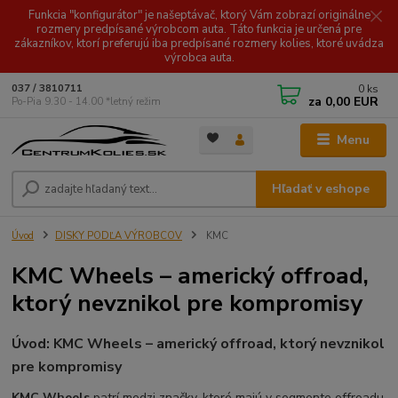
Funkcia "konfigurátor" je našeptávač, ktorý Vám zobrazí originálne
rozmery predpísané výrobcom auta. Táto funkcia je určená pre
zákazníkov, ktorí preferujú iba predpísané rozmery kolies, ktoré uvádza
výrobca auta.
0
ks
037 / 3810711
za
0,00 EUR
Po-Pia 9.30 - 14.00 *letný režim
Menu
Hľadať v eshope
Úvod
DISKY PODĽA VÝROBCOV
KMC
KMC Wheels – americký offroad,
ktorý nevznikol pre kompromisy
Úvod: KMC Wheels – americký offroad, ktorý nevznikol
pre kompromisy
KMC Wheels
patrí medzi značky, ktoré majú v segmente offroadu