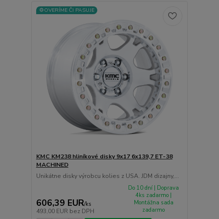
⚙️OVERÍME ČI PASUJE
KMC KM238 hliníkové disky 9x17 6x139,7 ET-38
MACHINED
Unikátne disky výrobcu kolies z USA. JDM dizajny,...
Do 10 dní | Doprava
4ks zadarmo |
606,39 EUR
Montážna sada
/
ks
zadarmo
493,00 EUR
bez DPH