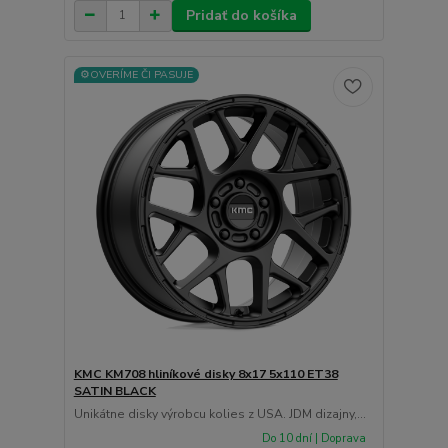
Pridať do košíka
⚙️OVERÍME ČI PASUJE
KMC KM708 hliníkové disky 8x17 5x110 ET38
SATIN BLACK
Unikátne disky výrobcu kolies z USA. JDM dizajny,...
Do 10 dní | Doprava