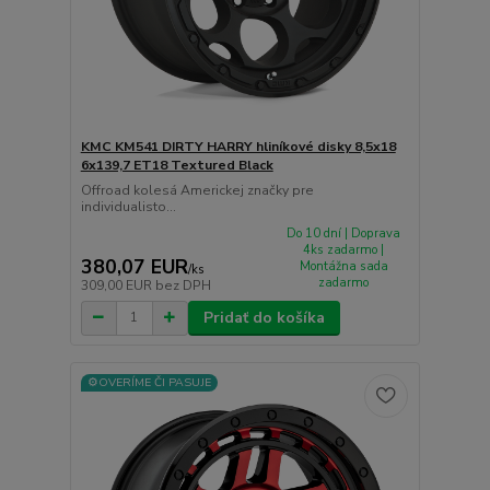
KMC KM541 DIRTY HARRY hliníkové disky 8,5x18
6x139,7 ET18 Textured Black
Offroad kolesá Americkej značky pre
individualisto...
Do 10 dní | Doprava
4ks zadarmo |
380,07 EUR
Montážna sada
/
ks
zadarmo
309,00 EUR
bez DPH
Pridať do košíka
⚙️OVERÍME ČI PASUJE