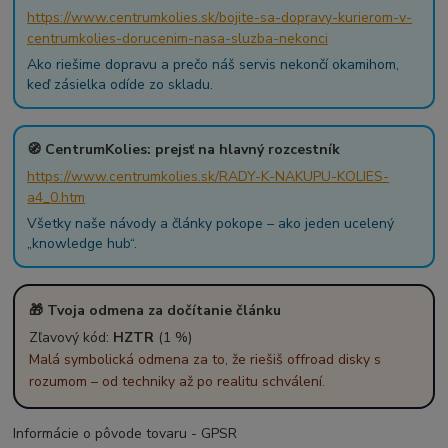
https://www.centrumkolies.sk/bojite-sa-dopravy-kurierom-v-
centrumkolies-dorucenim-nasa-sluzba-nekonci
Ako riešime dopravu a prečo náš servis nekončí okamihom,
keď zásielka odíde zo skladu.
🧭 CentrumKolies: prejsť na hlavný rozcestník
https://www.centrumkolies.sk/RADY-K-NAKUPU-KOLIES-
a4_0.htm
Všetky naše návody a články pokope – ako jeden ucelený
„knowledge hub“.
🎁 Tvoja odmena za dočítanie článku
Zľavový kód:
HZTR
(1 %)
Malá symbolická odmena za to, že riešiš offroad disky s
rozumom – od techniky až po realitu schválení.
Informácie o pôvode tovaru - GPSR