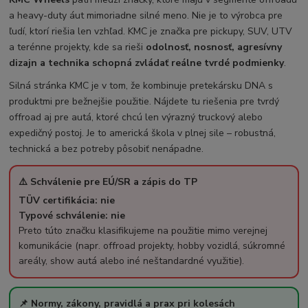
a heavy-duty áut mimoriadne silné meno. Nie je to výrobca pre
ľudí, ktorí riešia len vzhľad. KMC je značka pre pickupy, SUV, UTV
a terénne projekty, kde sa rieši
odolnosť, nosnosť, agresívny
dizajn a technika schopná zvládať reálne tvrdé podmienky
.
Silná stránka KMC je v tom, že kombinuje pretekársku DNA s
produktmi pre bežnejšie použitie. Nájdete tu riešenia pre tvrdý
offroad aj pre autá, ktoré chcú len výrazný truckový alebo
expedičný postoj. Je to americká škola v plnej sile – robustná,
technická a bez potreby pôsobiť nenápadne.
⚠️ Schválenie pre EÚ/SR a zápis do TP
TÜV certifikácia: nie
Typové schválenie: nie
Preto túto značku klasifikujeme na použitie mimo verejnej
komunikácie (napr. offroad projekty, hobby vozidlá, súkromné
areály, show autá alebo iné neštandardné využitie).
📌 Normy, zákony, pravidlá a prax pri kolesách