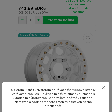
Do 10 dní | Doprava
4ks zadarmo |
741,69 EUR
Montážna sada
/
ks
zadarmo
603,00 EUR
bez DPH
Pridať do košíka
⚙️OVERÍME ČI PASUJE
S cieľom uľahčiť užívateľom používať naše webové stránky
využívame cookies. Používaním našich stránok súhlasíte s
ukladaním súborov cookie na vašom počítači / zariadení.
Nastavenia cookies môžete zmeniť v nastavení vášho
prehliadača.
KMC KM444 MESA FORGED BEADLOCK hliníkové