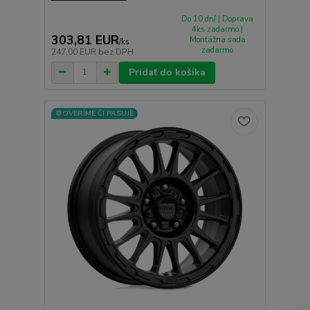
Do 10 dní | Doprava
4ks zadarmo |
303,81 EUR
Montážna sada
/
ks
zadarmo
247,00 EUR
bez DPH
Pridať do košíka
⚙️OVERÍME ČI PASUJE