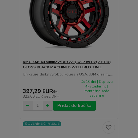
KMC KM540 hliníkové disky 8,5x17 6x139,7 ET18
GLOSS BLACK MACHINED WITH RED TINT
Unikátne disky výrobcu kolies z USA. JDM dizajny,...
Do 10 dní | Doprava
4ks zadarmo |
397,29 EUR
Montážna sada
/
ks
zadarmo
323,00 EUR
bez DPH
Pridať do košíka
⚙️OVERÍME ČI PASUJE