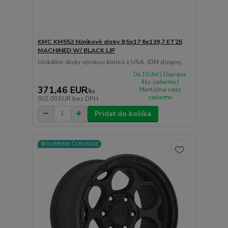
KMC KM552 hliníkové disky 8,5x17 6x139,7 ET25
MACHINED W/ BLACK LIP
Unikátne disky výrobcu kolies z USA. JDM dizajny,...
Do 10 dní | Doprava
4ks zadarmo |
371,46 EUR
Montážna sada
/
ks
zadarmo
302,00 EUR
bez DPH
Pridať do košíka
⚙️OVERÍME ČI PASUJE