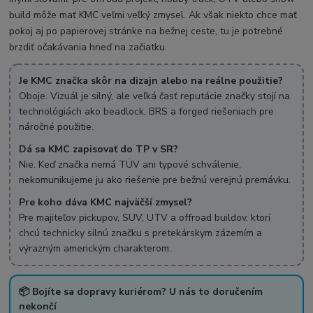
build môže mať KMC veľmi veľký zmysel. Ak však niekto chce mať
pokoj aj po papierovej stránke na bežnej ceste, tu je potrebné
brzdiť očakávania hneď na začiatku.
Je KMC značka skôr na dizajn alebo na reálne použitie?
Oboje. Vizuál je silný, ale veľká časť reputácie značky stojí na
technológiách ako beadlock, BRS a forged riešeniach pre
náročné použitie.
Dá sa KMC zapisovať do TP v SR?
Nie. Keď značka nemá TÜV ani typové schválenie,
nekomunikujeme ju ako riešenie pre bežnú verejnú premávku.
Pre koho dáva KMC najväčší zmysel?
Pre majiteľov pickupov, SUV, UTV a offroad buildov, ktorí
chcú technicky silnú značku s pretekárskym zázemím a
výrazným americkým charakterom.
📦 Bojíte sa dopravy kuriérom? U nás to doručením
nekončí