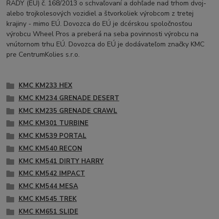
RADY (EÚ) č. 168/2013 o schvaľovaní a dohľade nad trhom dvoj-
alebo trojkolesových vozidiel a štvorkoliek výrobcom z tretej
krajiny - mimo EÚ. Dovozca do EÚ je dcérskou spoločnosťou
výrobcu Wheel Pros a preberá na seba povinnosti výrobcu na
vnútornom trhu EÚ. Dovozca do EÚ je dodávateľom značky KMC
pre CentrumKolies s.r.o.
KMC KM233 HEX
KMC KM234 GRENADE DESERT
KMC KM235 GRENADE CRAWL
KMC KM301 TURBINE
KMC KM539 PORTAL
KMC KM540 RECON
KMC KM541 DIRTY HARRY
KMC KM542 IMPACT
KMC KM544 MESA
KMC KM545 TREK
KMC KM651 SLIDE