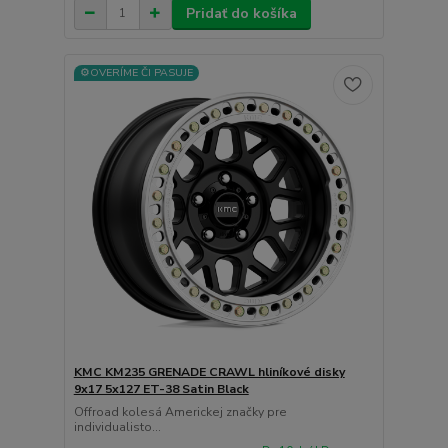
Pridať do košíka
⚙️OVERÍME ČI PASUJE
KMC KM235 GRENADE CRAWL hliníkové disky
9x17 5x127 ET-38 Satin Black
Offroad kolesá Americkej značky pre
individualisto...