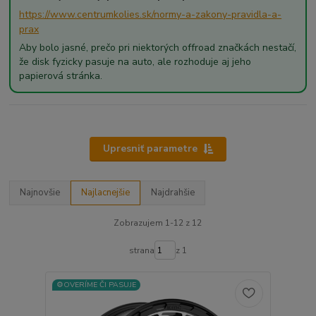
https://www.centrumkolies.sk/normy-a-zakony-pravidla-a-
prax
Aby bolo jasné, prečo pri niektorých offroad značkách nestačí,
že disk fyzicky pasuje na auto, ale rozhoduje aj jeho
papierová stránka.
Upresniť parametre
Najnovšie
Najlacnejšie
Najdrahšie
Zobrazujem 1-12 z 12
strana
z 1
⚙️OVERÍME ČI PASUJE