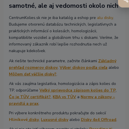
samotné, ale aj vedomosti okolo nich
CentrumKolies.sk nie je iba katalóg a eshop pre
alu disky
.
Budujeme otvorenú databázu technických, legislatívnych a
praktických informácií o kolesách, homologizácii,
kompatibilite vozidiel a globálnom trhu s diskami. Veríme, že
informovaný zákazník robí lepšie rozhodnutia nech už
nakupuje kdekoľvek.
Ak riešite technické parametre, začnite článkami
Základný
prehľad rozmerov diskov
,
Výber diskov podľa cieľa
alebo
Môžem dať väčšie disky?
.
Ak vás zaujíma legislatíva, homologizácia a zápis kolies do
TP, odporúčame
Veľký sprievodca zápisom kolies do TP
,
Čo je TÜV certifikát?
,
KBA vs TÜV
a
Normy a zákony –
pravidlá a prax
.
Pri výbere konkrétneho produktu pokračujte do sekcií
Hliníkové
disky
,
Luxusné disky
alebo
Disky 4x4 Offroad
.