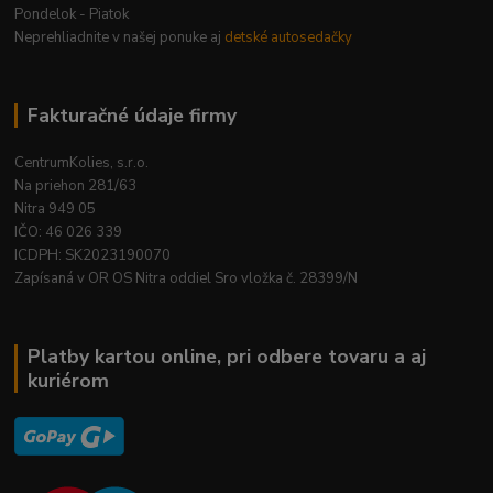
Pondelok - Piatok
Neprehliadnite v našej ponuke aj
detské autosedačky
Fakturačné údaje firmy
CentrumKolies, s.r.o.
Na priehon 281/63
Nitra 949 05
IČO: 46 026 339
ICDPH: SK2023190070
Zapísaná v OR OS Nitra oddiel Sro vložka č. 28399/N
Platby kartou online, pri odbere tovaru a aj
kuriérom