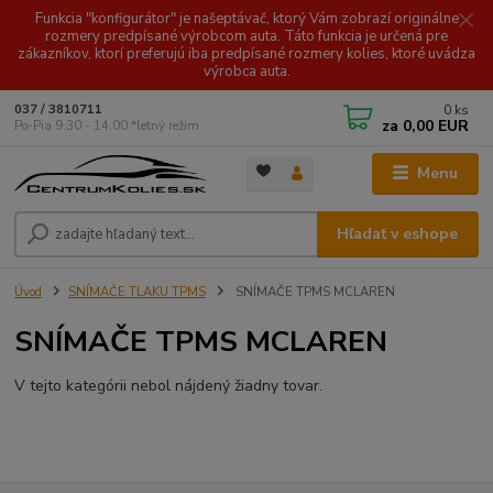
Funkcia "konfigurátor" je našeptávač, ktorý Vám zobrazí originálne
rozmery predpísané výrobcom auta. Táto funkcia je určená pre
zákazníkov, ktorí preferujú iba predpísané rozmery kolies, ktoré uvádza
výrobca auta.
0
ks
037 / 3810711
za
0,00 EUR
Po-Pia 9.30 - 14.00 *letný režim
Menu
Hľadať v eshope
Úvod
SNÍMAČE TLAKU TPMS
SNÍMAČE TPMS MCLAREN
SNÍMAČE TPMS MCLAREN
V tejto kategórii nebol nájdený žiadny tovar.