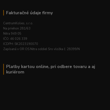
Fakturačné údaje firmy
CentrumKolies, s.r.o.
Na priehon 281/63
Nitra 949 05
IČO: 46 026 339
ICDPH: SK2023190070
Zapísaná v OR OS Nitra oddiel Sro vložka č. 28399/N
Platby kartou online, pri odbere tovaru a aj
kuriérom