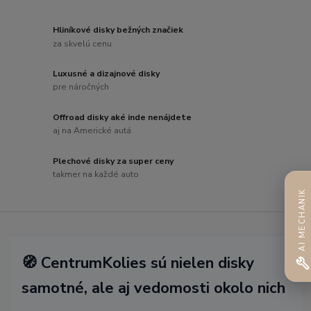
Hliníkové disky bežných značiek
za skvelú cenu
Luxusné a dizajnové disky
pre náročných
Offroad disky aké inde nenájdete
aj na Americké autá
Plechové disky za super ceny
takmer na každé auto
AI MECHANIK
🧭 CentrumKolies sú nielen disky
samotné, ale aj vedomosti okolo nich