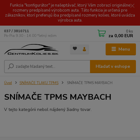
Funkcia "konfigurátor" je našeptávač, ktorý Vám zobrazí originálne
rozmery predpísané výrobcom auta. Táto funkcia je určená pre
zákazníkov, ktorí preferujú iba predpísané rozmery kolies, ktoré uvádza
výrobca auta.
0
ks
037 / 3810711
za
0,00 EUR
Po-Pia 9.30 - 14.00 *letný režim
Menu
Hľadať v eshope
Úvod
SNÍMAČE TLAKU TPMS
SNÍMAČE TPMS MAYBACH
SNÍMAČE TPMS MAYBACH
V tejto kategórii nebol nájdený žiadny tovar.