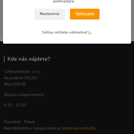
prehliadača.
bezpečnosť a použiteľnosť na konkrétnom aute.
Súhlasím
Nastavenia
CentrumKolies s.r.o. je majiteľom ochrannej známky číslo
263785 registrovanej na ÚPV SR
Súhlas môžete odmietnuť
tu
.
Kde nás nájdete?
CentrumKolies, s.r.o.
Na priehon 281/63
Nitra 949 05
Sklad a výdajné miesto
9.30 - 15.00
Pondelok - Piatok
Neprehliadnite v našej ponuke aj
detské autosedačky