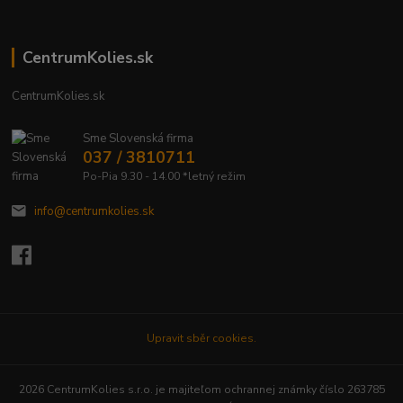
CentrumKolies.sk
CentrumKolies.sk
Sme Slovenská firma
037 / 3810711
Po-Pia 9.30 - 14.00 *letný režim
info@centrumkolies.sk
Upravit sběr cookies.
2026 CentrumKolies s.r.o. je majiteľom ochrannej známky číslo 263785