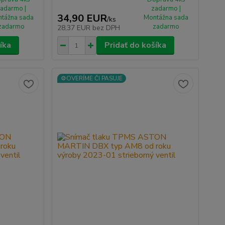
adarmo |
zadarmo |
34,90 EUR
tážna sada
Montážna sada
/
ks
zadarmo
zadarmo
28,37 EUR
bez DPH
íka
Pridať do košíka
⚙️OVERÍME ČI PASUJE