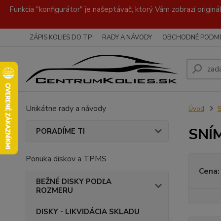
Funkcia "konfigurátor" je našeptávač, ktorý Vám zobrazí originá
ZÁPIS KOLIES DO TP
RADY A NÁVODY
OBCHODNÉ PODMI
Unikátne rady a návody
Úvod
SNÍ
PORADÍME TI
Ponuka diskov a TPMS
Cena:
BEŽNÉ DISKY PODĽA
ROZMERU
DISKY - LIKVIDÁCIA SKLADU