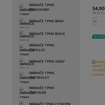
SNÍMAČE TPMS
34,90
BORGWARD
28,37 E
SNÍMAČE TPMS BMW
SNÍMAČE TPMS BUICK
⚙️OVERÍ
SNÍMAČE TPMS
CADILLAC
SNÍMAČE TPMS GEELY
SNÍMAČE TPMS
CHEVROLET
SNÍMAČE TPMS
CHRYSLER
SNÍMAČE TPMS CITROEN