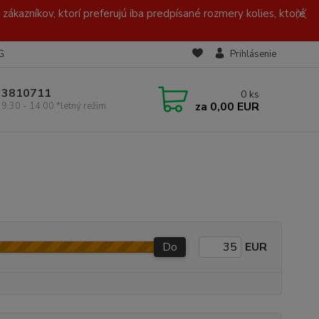
zákazníkov, ktorí preferujú iba predpísané rozmery kolies, ktoré
G
Prihlásenie
/ 3810711
0
ks
za
0,00 EUR
 9.30 - 14.00 *letný režim
Do
EUR