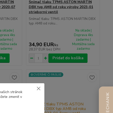
 MARTIN
Snímač tlaku TPMS ASTON MARTIN
y 2020-07
DBX typ AM8 od roku výroby 2023-01
strieborný ventil
MARTIN DBX
Snímač tlaku TPMS ASTON MARTIN DBX
typ AM8 od roku...
a sklade |
Na sklade |
prava 4ks
Doprava 4ks
adarmo |
zadarmo |
34,90 EUR
tážna sada
Montážna sada
/
ks
zadarmo
zadarmo
28,37 EUR
bez DPH
íka
Pridať do košíka
⚙️OVERÍME ČI PASUJE
našich stránok
AI MECHANIK
ôžete zmeniť v