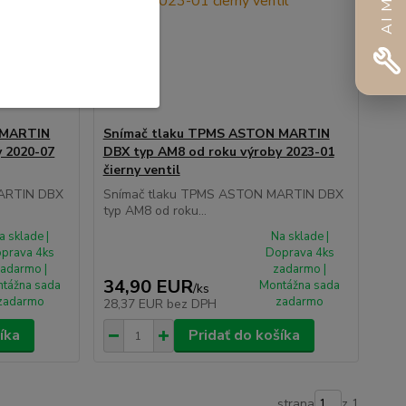
 MARTIN
Snímač tlaku TPMS ASTON MARTIN
y 2020-07
DBX typ AM8 od roku výroby 2023-01
čierny ventil
MARTIN DBX
Snímač tlaku TPMS ASTON MARTIN DBX
typ AM8 od roku...
a sklade |
Na sklade |
prava 4ks
Doprava 4ks
adarmo |
zadarmo |
34,90 EUR
tážna sada
Montážna sada
/
ks
zadarmo
zadarmo
28,37 EUR
bez DPH
íka
Pridať do košíka
strana
z 1