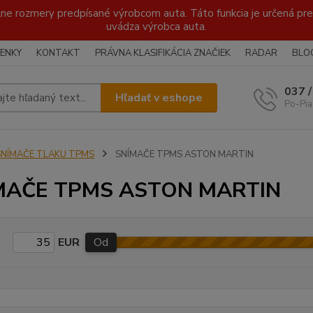
lne rozmery predpísané výrobcom auta. Táto funkcia je určená pre 
uvádza výrobca auta.
ENKY
KONTAKT
PRÁVNA KLASIFIKÁCIA ZNAČIEK
RADAR
BLO
037 
Hľadať v eshope
Po-Pia
SNÍMAČE TLAKU TPMS
SNÍMAČE TPMS ASTON MARTIN
MAČE TPMS ASTON MARTIN
EUR
Od