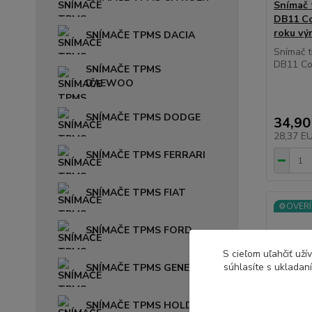
Snímač
DB11 Co
roku vý
SNÍMAČE TPMS DACIA
Snímač 
DB11 Cou
SNÍMAČE TPMS
DAEWOO
SNÍMAČE TPMS DODGE
34,90
28,37 E
SNÍMAČE TPMS FERRARI
SNÍMAČE TPMS FIAT
⚙️OVERÍ
SNÍMAČE TPMS FORD
S cieľom uľahčiť už
súhlasíte s ukladan
SNÍMAČE TPMS GENESIS
SNÍMAČE TPMS HOLDEN