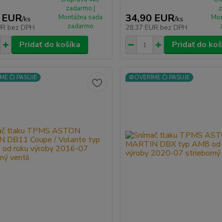
zadarmo |
z
 EUR
34,90 EUR
Montážna sada
Mon
/
ks
/
ks
zadarmo
UR
bez DPH
28,37 EUR
bez DPH
Pridať do košíka
Pridať do koš
ME ČI PASUJE
⚙️OVERÍME ČI PASUJE