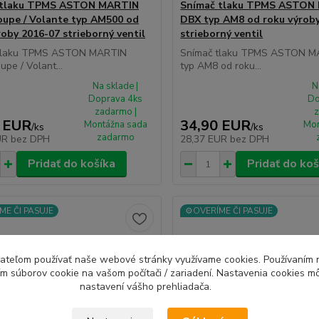
 tlaku TPMS ASTON MARTIN
Snímač tlaku TPMS ASTON
upe / Volante typ AM500 od
DBX typ AM8 od roku výrob
roby 2016-07 strieborný ventil
strieborný ventil
tlaku TPMS ASTON MARTIN
Snímač tlaku TPMS ASTON 
pe / Volant...
typ AM8 od roku...
Na sklade |
N
Doprava 4ks
Do
zadarmo |
z
 EUR
34,90 EUR
Montážna sada
Mon
/
ks
/
ks
zadarmo
UR
bez DPH
28,37 EUR
bez DPH
Pridať do košíka
Pridať do koš
ME ČI PASUJE
⚙️OVERÍME ČI PASUJE
ívateľom používať naše webové stránky využívame cookies. Používaním 
ím súborov cookie na vašom počítači / zariadení. Nastavenia cookies m
nastavení vášho prehliadača.