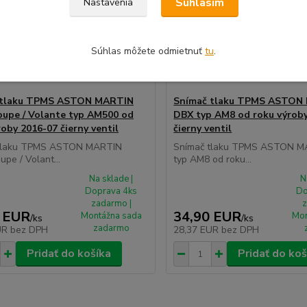
Súhlasím
Nastavenia
Súhlas môžete odmietnuť
tu
.
 tlaku TPMS ASTON MARTIN
Snímač tlaku TPMS ASTON
upe / Volante typ AM500 od
DBX typ AM8 od roku výrob
roby 2016-07 čierny ventil
čierny ventil
tlaku TPMS ASTON MARTIN
Snímač tlaku TPMS ASTON 
pe / Volant...
typ AM8 od roku...
Na sklade |
N
Doprava 4ks
Do
zadarmo |
z
 EUR
34,90 EUR
Montážna sada
Mon
/
ks
/
ks
zadarmo
UR
bez DPH
28,37 EUR
bez DPH
Pridať do košíka
Pridať do koš