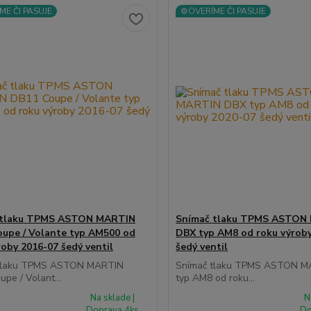
ME ČI PASUJE
⚙️OVERÍME ČI PASUJE
 tlaku TPMS ASTON MARTIN
Snímač tlaku TPMS ASTON
upe / Volante typ AM500 od
DBX typ AM8 od roku výrob
roby 2016-07 šedý ventil
šedý ventil
tlaku TPMS ASTON MARTIN
Snímač tlaku TPMS ASTON 
pe / Volant...
typ AM8 od roku...
Na sklade |
N
Doprava 4ks
Do