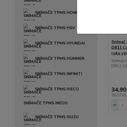
SNÍMAČE TPMS HONDA
SNÍMAČE TPMS HSV
Snímač
SNÍMAČE TPMS HYUNDAI
DB11 Co
roku vý
SNÍMAČE TPMS HUMMER
Snímač 
DB11 Cou
SNÍMAČE TPMS INFINITI
34,90
SNÍMAČE TPMS IVECO
28,37 E
SNÍMAČE TPMS INEOS
SNÍMAČE TPMS ISUZU