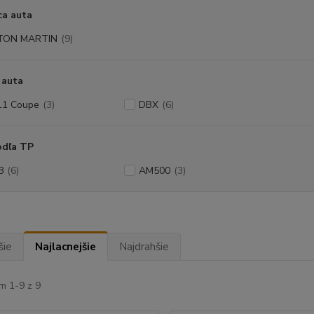
ca auta
TON MARTIN
(9)
 auta
1 Coupe
(3)
DBX
(6)
odľa TP
8
(6)
AM500
(3)
šie
Najlacnejšie
Najdrahšie
m 1-9 z 9