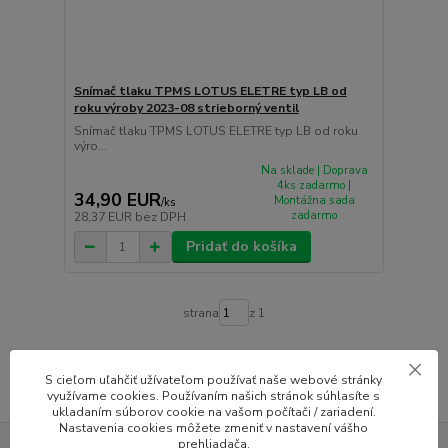
Snímač tlaku TPMS LOTUS ELETRE typ LB od
roku výroby 2023-08 strieborný ventil
Snímač tlaku TPMS LOTUS ELETRE typ LB od roku
výro...
Na sklade | Doprava
4ks zadarmo |
34,90 EUR
Montážna sada
/
ks
zadarmo
28,37 EUR
bez DPH
Pridať do košíka
strana
z 1
S cieľom uľahčiť užívateľom používať naše webové stránky
využívame cookies. Používaním našich stránok súhlasíte s
ukladaním súborov cookie na vašom počítači / zariadení.
Nastavenia cookies môžete zmeniť v nastavení vášho
prehliadača.