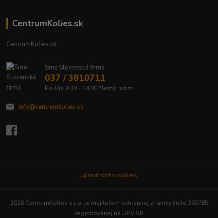
CentrumKolies.sk
CentrumKolies.sk
Sme Slovenská firma
037 / 3810711
Po-Pia 9.30 - 14.00 *letný režim
info@centrumkolies.sk
Upravit sběr cookies.
2026 CentrumKolies s.r.o. je majiteľom ochrannej známky číslo 263785
registrovanej na ÚPV SR