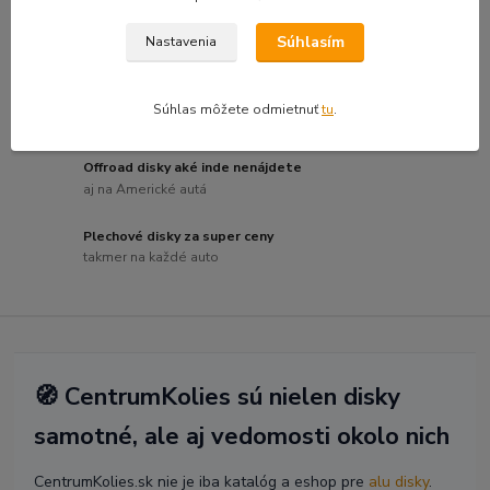
Hliníkové disky bežných značiek
Súhlasím
Nastavenia
za skvelú cenu
Luxusné a dizajnové disky
Súhlas môžete odmietnuť
tu
.
pre náročných
Offroad disky aké inde nenájdete
aj na Americké autá
Plechové disky za super ceny
takmer na každé auto
🧭 CentrumKolies sú nielen disky
samotné, ale aj vedomosti okolo nich
CentrumKolies.sk nie je iba katalóg a eshop pre
alu disky
.