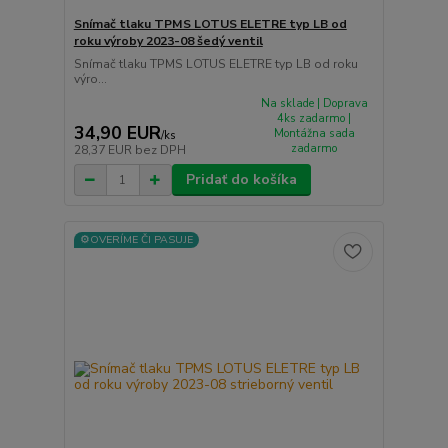
Snímač tlaku TPMS LOTUS ELETRE typ LB od
roku výroby 2023-08 šedý ventil
Snímač tlaku TPMS LOTUS ELETRE typ LB od roku
výro...
Na sklade | Doprava
4ks zadarmo |
34,90 EUR
Montážna sada
/
ks
zadarmo
28,37 EUR
bez DPH
Pridať do košíka
⚙️OVERÍME ČI PASUJE