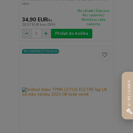
výro...
Na sklade | Doprava
4ks zadarmo |
34,90 EUR
Montážna sada
/
ks
zadarmo
28,37 EUR
bez DPH
Pridať do košíka
⚙️OVERÍME ČI PASUJE
AI MECHANIK