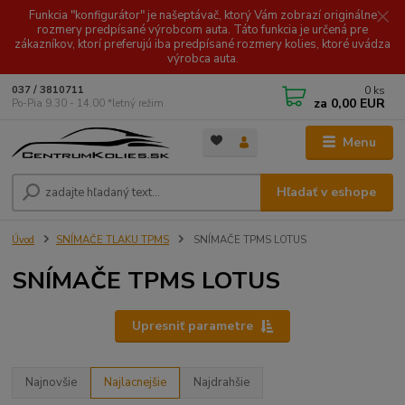
Funkcia "konfigurátor" je našeptávač, ktorý Vám zobrazí originálne
rozmery predpísané výrobcom auta. Táto funkcia je určená pre
zákazníkov, ktorí preferujú iba predpísané rozmery kolies, ktoré uvádza
výrobca auta.
0
ks
037 / 3810711
za
0,00 EUR
Po-Pia 9.30 - 14.00 *letný režim
Menu
Hľadať v eshope
Úvod
SNÍMAČE TLAKU TPMS
SNÍMAČE TPMS LOTUS
SNÍMAČE TPMS LOTUS
Upresniť parametre
Najnovšie
Najlacnejšie
Najdrahšie