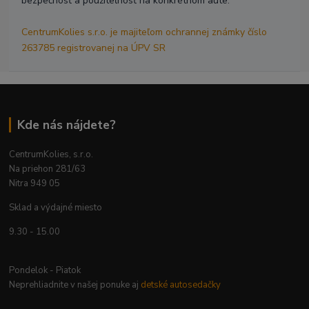
bezpečnosť a použiteľnosť na konkrétnom aute.
CentrumKolies s.r.o. je majiteľom ochrannej známky číslo
263785 registrovanej na ÚPV SR
Kde nás nájdete?
CentrumKolies, s.r.o.
Na priehon 281/63
Nitra 949 05
Sklad a výdajné miesto
9.30 - 15.00
Pondelok - Piatok
Neprehliadnite v našej ponuke aj
detské autosedačky