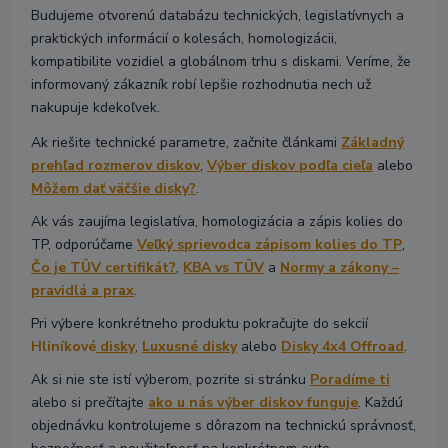
Budujeme otvorenú databázu technických, legislatívnych a
praktických informácií o kolesách, homologizácii,
kompatibilite vozidiel a globálnom trhu s diskami. Veríme, že
informovaný zákazník robí lepšie rozhodnutia nech už
nakupuje kdekoľvek.
Ak riešite technické parametre, začnite článkami
Základný
prehľad rozmerov diskov
,
Výber diskov podľa cieľa
alebo
Môžem dať väčšie disky?
.
Ak vás zaujíma legislatíva, homologizácia a zápis kolies do
TP, odporúčame
Veľký sprievodca zápisom kolies do TP
,
Čo je TÜV certifikát?
,
KBA vs TÜV
a
Normy a zákony –
pravidlá a prax
.
Pri výbere konkrétneho produktu pokračujte do sekcií
Hliníkové
disky
,
Luxusné disky
alebo
Disky 4x4 Offroad
.
Ak si nie ste istí výberom, pozrite si stránku
Poradíme ti
alebo si prečítajte
ako u nás výber diskov funguje
. Každú
objednávku kontrolujeme s dôrazom na technickú správnosť,