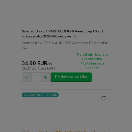
Snímač tlaku TPMS AUDI RS6 Avant typ F2 od
roku výroby 2018-06 šedý ventil
Snímač tlaku TPMS AUDI RS6 Avant typ F2 od roku
vý...
Na sklade | Doprava
4ks zadarmo |
34,90 EUR
Montážna sada
/
ks
zadarmo
28,37 EUR
bez DPH
Pridať do košíka
⚙️OVERÍME ČI PASUJE