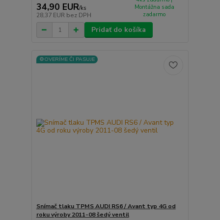
34,90 EUR
Montážna sada
/
ks
zadarmo
28,37 EUR
bez DPH
Pridať do košíka
⚙️OVERÍME ČI PASUJE
Snímač tlaku TPMS AUDI RS6 / Avant typ 4G od
roku výroby 2011-08 šedý ventil