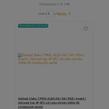
Zobrazujem 1-21 z 66
strana
z 4
ďalšie
⚙️OVERÍME ČI PASUJE
Snímač tlaku TPMS AUDI A6 / S6 / RS6 / Avant /
Allroad typ 4F;4F1 od roku výroby 2004-05
strieborný ventil