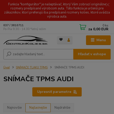
Funkcia "konfigurátor" je našeptávač, ktorý Vám zobrazí originálne
rozmery predpísané výrobcom auta. Táto funkcia je určená pre
zákazníkov, ktorí preferujú iba predpísané rozmery kolies, ktoré uvádza
výrobca auta.
0
ks
037 / 3810711
za
0,00 EUR
Po-Pia 9.30 - 14.00 *letný režim
Menu
Hľadať v eshope
Úvod
SNÍMAČE TLAKU TPMS
SNÍMAČE TPMS AUDI
SNÍMAČE TPMS AUDI
Upresniť parametre
Najnovšie
Najlacnejšie
Najdrahšie