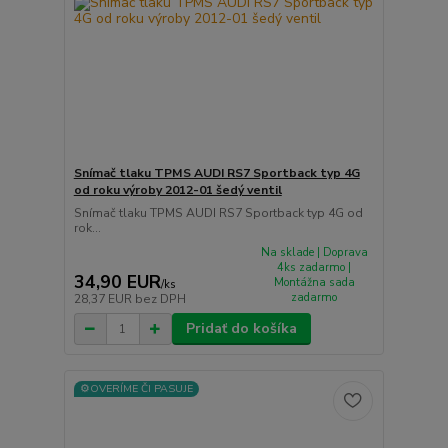
Snímač tlaku TPMS AUDI RS7 Sportback typ 4G
od roku výroby 2012-01 šedý ventil
Snímač tlaku TPMS AUDI RS7 Sportback typ 4G od
rok...
Na sklade | Doprava
4ks zadarmo |
34,90 EUR
Montážna sada
/
ks
zadarmo
28,37 EUR
bez DPH
Pridať do košíka
⚙️OVERÍME ČI PASUJE