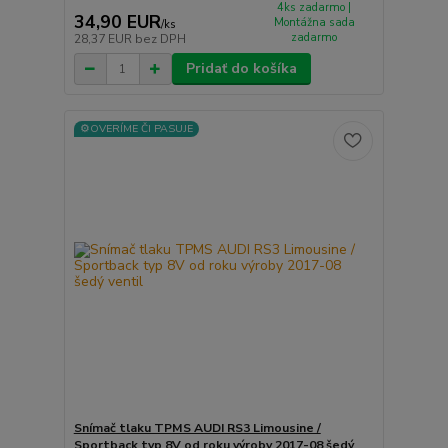
4ks zadarmo |
34,90 EUR
Montážna sada
/
ks
zadarmo
28,37 EUR
bez DPH
Pridať do košíka
⚙️OVERÍME ČI PASUJE
Snímač tlaku TPMS AUDI RS3 Limousine /
Sportback typ 8V od roku výroby 2017-08 šedý