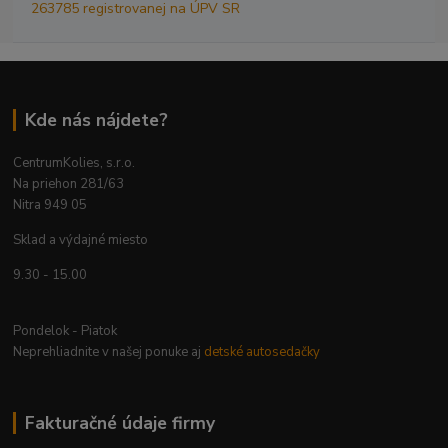
263785 registrovanej na ÚPV SR
Kde nás nájdete?
CentrumKolies, s.r.o.
Na priehon 281/63
Nitra 949 05
Sklad a výdajné miesto
9.30 - 15.00
Pondelok - Piatok
Neprehliadnite v našej ponuke aj
detské autosedačky
Fakturačné údaje firmy