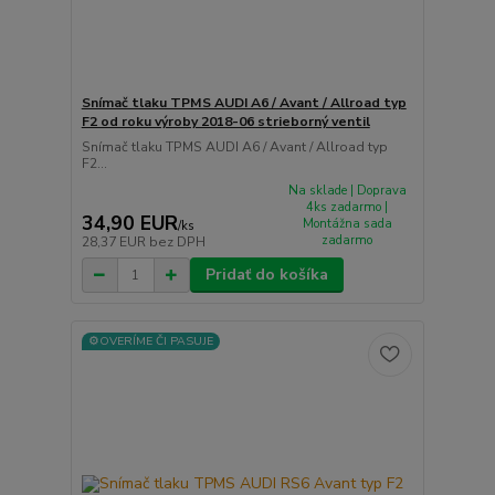
Snímač tlaku TPMS AUDI A6 / Avant / Allroad typ
F2 od roku výroby 2018-06 strieborný ventil
Snímač tlaku TPMS AUDI A6 / Avant / Allroad typ
F2...
Na sklade | Doprava
4ks zadarmo |
34,90 EUR
Montážna sada
/
ks
zadarmo
28,37 EUR
bez DPH
Pridať do košíka
⚙️OVERÍME ČI PASUJE