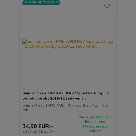
⚙️OVERÍME ČI PASUJE
Snímač tlaku TPMS AUDI RS7 Sportback typ F2
od roku výroby 2019-12 šedý ventil
Snímač tlaku TPMS AUDI RS7 Sportback typ F2 od
rok...
Na sklade | Doprava
4ks zadarmo |
34,90 EUR
Montážna sada
/
ks
zadarmo
28,37 EUR
bez DPH