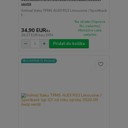
ventil
Snímač tlaku TPMS AUDI RS3 Limousine / Sportback
t...
Na sklade | Doprava
4ks zadarmo |
34,90 EUR
Montážna sada
/
ks
zadarmo
28,37 EUR
bez DPH
Pridať do košíka
⚙️OVERÍME ČI PASUJE