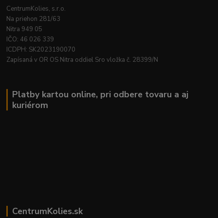
CentrumKolies, s.r.o.
Na priehon 281/63
Nitra 949 05
IČO: 46 026 339
ICDPH: SK2023190070
Zapísaná v OR OS Nitra oddiel Sro vložka č. 28399/N
Platby kartou online, pri odbere tovaru a aj
kuriérom
CentrumKolies.sk