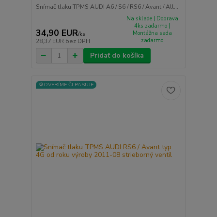
Snímač tlaku TPMS AUDI A6 / S6 / RS6 / Avant / All...
Na sklade | Doprava
4ks zadarmo |
34,90 EUR
Montážna sada
/
ks
zadarmo
28,37 EUR
bez DPH
Pridať do košíka
⚙️OVERÍME ČI PASUJE