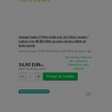
Snímač tlaku TPMS AUDI A4 / S4 / RS4 / Avant /
Cabrio typ 8E;8H;QB6 od roku výroby 2004-11
šedý ventil
Snímač tlaku TPMS AUDI A4 / S4 / RS4 / Avant / Cab...
Na sklade | Doprava
4ks zadarmo |
34,90 EUR
Montážna sada
/
ks
zadarmo
28,37 EUR
bez DPH
Pridať do košíka
⚙️OVERÍME ČI PASUJE