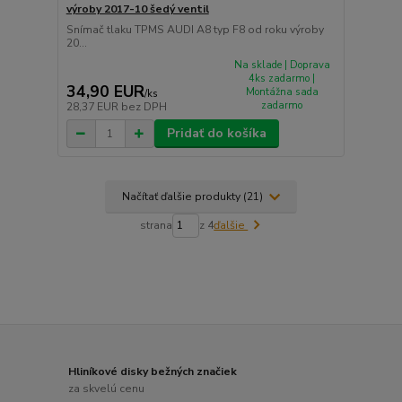
výroby 2017-10 šedý ventil
Snímač tlaku TPMS AUDI A8 typ F8 od roku výroby
20...
Na sklade | Doprava
4ks zadarmo |
34,90 EUR
Montážna sada
/
ks
zadarmo
28,37 EUR
bez DPH
Pridať do košíka
Načítať ďalšie produkty (21)
strana
z 4
ďalšie
Hliníkové disky bežných značiek
za skvelú cenu