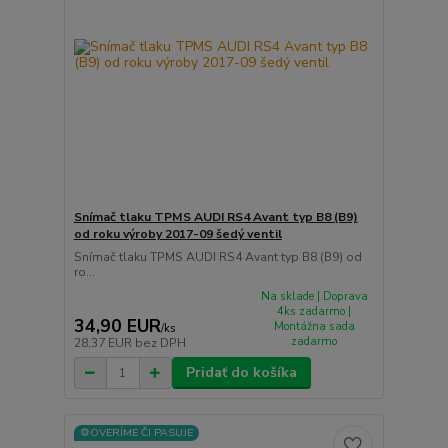
Snímač tlaku TPMS AUDI RS4 Avant typ B8 (B9)
od roku výroby 2017-09 šedý ventil
Snímač tlaku TPMS AUDI RS4 Avant typ B8 (B9) od
ro...
Na sklade | Doprava
4ks zadarmo |
34,90 EUR
Montážna sada
/
ks
zadarmo
28,37 EUR
bez DPH
Pridať do košíka
⚙️OVERÍME ČI PASUJE