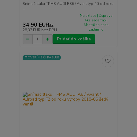
Snímač tlaku TPMS AUDI RS6 / Avant typ 4G od roku
...
Na sklade | Doprava
4ks zadarmo |
34,90 EUR
Montážna sada
/
ks
zadarmo
28,37 EUR
bez DPH
Pridať do košíka
⚙️OVERÍME ČI PASUJE