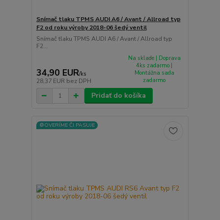
Snímač tlaku TPMS AUDI A6 / Avant / Allroad typ
F2 od roku výroby 2018-06 šedý ventil
Snímač tlaku TPMS AUDI A6 / Avant / Allroad typ
F2...
Na sklade | Doprava
4ks zadarmo |
34,90 EUR
Montážna sada
/
ks
zadarmo
28,37 EUR
bez DPH
Pridať do košíka
⚙️OVERÍME ČI PASUJE