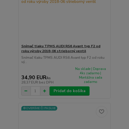
Snímač tlaku TPMS AUDI RS6 Avant typ F2 od
roku výroby 2018-06 strieborný ventil
Snímač tlaku TPMS AUDI RS6 Avant typ F2 od roku
vý...
Na sklade | Doprava
4ks zadarmo |
34,90 EUR
Montážna sada
/
ks
zadarmo
28,37 EUR
bez DPH
Pridať do košíka
⚙️OVERÍME ČI PASUJE