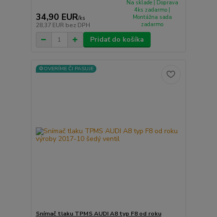
Na sklade | Doprava
4ks zadarmo |
34,90 EUR
Montážna sada
/
ks
zadarmo
28,37 EUR
bez DPH
Pridať do košíka
⚙️OVERÍME ČI PASUJE
Snímač tlaku TPMS AUDI A8 typ F8 od roku