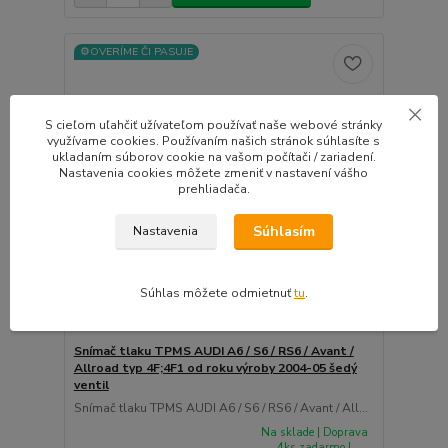
⚙️OVERÍME ČI PASUJE
S cieľom uľahčiť užívateľom používať naše webové stránky
využívame cookies. Používaním našich stránok súhlasíte s
ukladaním súborov cookie na vašom počítači / zariadení.
Nastavenia cookies môžete zmeniť v nastavení vášho
prehliadača.
Súhlasím
Nastavenia
Súhlas môžete odmietnuť
tu
.
Snímač tlaku TPMS AUDI A6 / S6 / RS6 / Avant /
Allroad typ 4F;4F1 od roku výroby 2004-05 šedý
ventil
Snímač tlaku TPMS AUDI A6 / S6 / RS6 / Avant / All...
Na sklade | Doprava
4ks zadarmo |