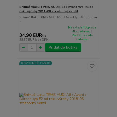
Snímač tlaku TPMS AUDI RS6 / Avant typ 4G od
roku výroby 2011-08 strieborný ventil
Snímač tlaku TPMS AUDI RS6 / Avant typ 4G od roku
...
Na sklade | Doprava
4ks zadarmo |
34,90 EUR
Montážna sada
/
ks
zadarmo
28,37 EUR
bez DPH
Pridať do košíka
⚙️OVERÍME ČI PASUJE