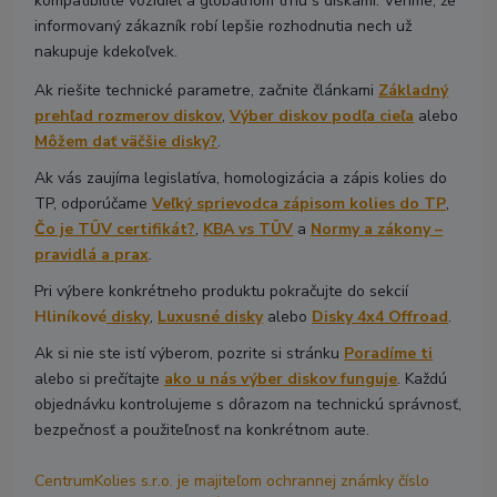
kompatibilite vozidiel a globálnom trhu s diskami. Veríme, že
informovaný zákazník robí lepšie rozhodnutia nech už
nakupuje kdekoľvek.
Ak riešite technické parametre, začnite článkami
Základný
prehľad rozmerov diskov
,
Výber diskov podľa cieľa
alebo
Môžem dať väčšie disky?
.
Ak vás zaujíma legislatíva, homologizácia a zápis kolies do
TP, odporúčame
Veľký sprievodca zápisom kolies do TP
,
Čo je TÜV certifikát?
,
KBA vs TÜV
a
Normy a zákony –
pravidlá a prax
.
Pri výbere konkrétneho produktu pokračujte do sekcií
Hliníkové
disky
,
Luxusné disky
alebo
Disky 4x4 Offroad
.
Ak si nie ste istí výberom, pozrite si stránku
Poradíme ti
alebo si prečítajte
ako u nás výber diskov funguje
. Každú
objednávku kontrolujeme s dôrazom na technickú správnosť,
bezpečnosť a použiteľnosť na konkrétnom aute.
CentrumKolies s.r.o. je majiteľom ochrannej známky číslo