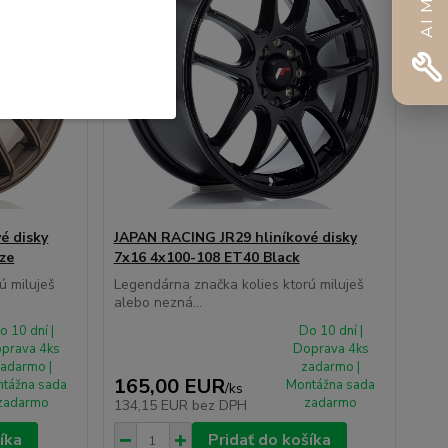
é disky
JAPAN RACING JR29 hliníkové disky
ze
7x16 4x100-108 ET40 Black
ú miluješ
Legendárna značka kolies ktorú miluješ
alebo nezná...
o 10 dní |
Do 10 dní |
prava 4ks
Doprava 4ks
adarmo |
zadarmo |
165,00 EUR
tážna sada
Montážna sada
/
ks
zadarmo
zadarmo
134,15 EUR
bez DPH
íka
Pridať do košíka