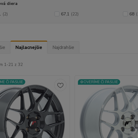
vá diera
1
(2)
67,1
(22)
68
(
šie
Najlacnejšie
Najdrahšie
m 1-21 z 32
ME ČI PASUJE
⚙️OVERÍME ČI PASUJE