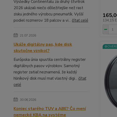
Výsledky Continentalu za druhý štvrťrok
2026 ukázali niečo dôležitejšie než rast
zisku jedného výrobcu pneumatík. Vyšší
165,
podiel rozmerov 18 palcov a vi...
čítať celé
134,15 
21.07.2026
Ukáže digitálny pas, kde disk
⚙️OVERÍ
skutočne vznikol?
Európska únia spustila centrálny register
digitálnych pasov výrobkov. Samotný
register zatiaľ neznamená, že každý
hliníkový disk musí mať vlastný digi...
čítať
celé
30.06.2026
Koniec starého TUV a ABE? Čo mení
nemecké KBA na systéme