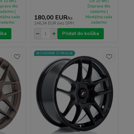
o 10 dní |
Do 20 dní |
prava 4ks
Doprava 4ks
adarmo |
zadarmo |
180,00 EUR
tážna sada
Montážna sada
/
ks
zadarmo
zadarmo
146,34 EUR
bez DPH
íka
Pridať do košíka
⚙️OVERÍME ČI PASUJE