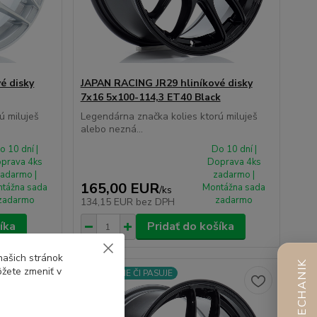
é disky
JAPAN RACING JR29 hliníkové disky
7x16 5x100-114,3 ET40 Black
ú miluješ
Legendárna značka kolies ktorú miluješ
alebo nezná...
o 10 dní |
Do 10 dní |
prava 4ks
Doprava 4ks
adarmo |
zadarmo |
165,00 EUR
tážna sada
Montážna sada
/
ks
zadarmo
zadarmo
134,15 EUR
bez DPH
íka
Pridať do košíka
našich stránok
AI MECHANIK
ôžete zmeniť v
⚙️OVERÍME ČI PASUJE