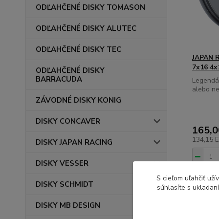
ODĽAHČENÉ DISKY TOMASON
ODĽAHČENÉ DISKY ALUTEC
ODĽAHČENÉ DISKY TEC
JAPAN R
7x16 4x
ODĽAHČENÉ DISKY
BARRACUDA
Legendár
alebo ne
ZÁVODNÉ DISKY KONIG
DISKY CONCAVER
165,
134,15 
DISKY JAPAN RACING
DISKY VESSER
S cieľom uľahčiť už
DISKY SCHMIDT
súhlasíte s ukladan
⚙️OVERÍ
DISKY MB DESIGN