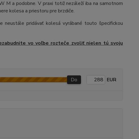
 M a podobne. V praxi totiž nezáleží iba na samotnom
ere kolesa a priestoru pre brzdiče.
e neustále pridávať kolesá vyrábané touto špecifickou
ezabudnite vo voľbe rozteče zvoliť nielen tú svoju
Do
EUR