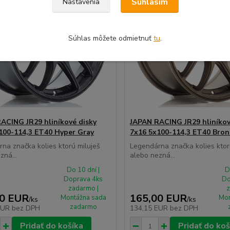
Súhlasím
Nastavenia
Súhlas môžete odmietnuť
tu
.
ACING JR29 hliníkové disky
JAPAN RACING JR29 hliníkov
100-114,3 ET40 Hyper Gray
7x16 5x100-114,3 ET40 Bron
na značka kolies ktorú miluješ
Legendárna značka kolies ktor
zná...
alebo nezná...
Do 10 dní |
D
Doprava 4ks
Do
zadarmo |
z
00 EUR
165,00 EUR
Montážna sada
Mon
/
ks
/
ks
zadarmo
EUR
bez DPH
134,15 EUR
bez DPH
Pridať do košíka
Pridať do koš