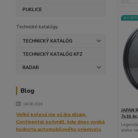
PUKLICE
⚙️OVERÍ
Technické katalógy
TECHNICKÝ KATALÓG
TECHNICKÝ KATALÓG KFZ
RADAR
Blog
04.08.2026
JAPAN R
Veľké kolesá nie sú iba dizajn.
7x16 4x
Continental potvrdil, kde dnes vzniká
Legendár
hodnota automobilového priemyslu
alebo ne