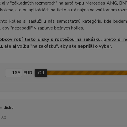
 aj v "základných rozmeroch" na autá typu Mercedes AMG, BMW
kolesa, ale pri aplikáciách na tieto autá najmä na vnútornom rozm
chto kolies si zaslúži u nás samostatnú kategóriu, kde budem
, aby "nezapadli" v záplave bežných kolies.
obcov robí tieto disky s roztečou na zakázku, preto si n
, ale aj voľbu "na zakázku", aby ste neprišli o výber.
EUR
Od
r disku
(32)