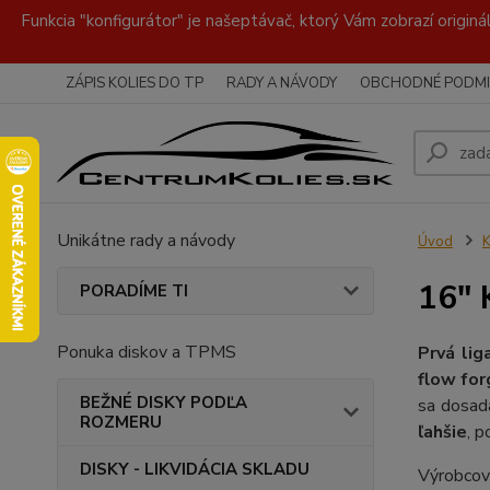
Funkcia "konfigurátor" je našeptávač, ktorý Vám zobrazí originá
ZÁPIS KOLIES DO TP
RADY A NÁVODY
OBCHODNÉ PODMI
Unikátne rady a návody
Úvod
16"
PORADÍME TI
Ponuka diskov a TPMS
Prvá lig
flow fo
BEŽNÉ DISKY PODĽA
sa dosada
ROZMERU
ľahšie
, 
DISKY - LIKVIDÁCIA SKLADU
Výrobcov