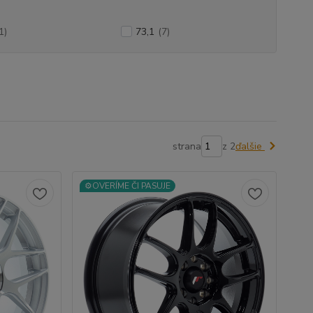
1)
73,1
(7)
strana
z 2
ďalšie
⚙️OVERÍME ČI PASUJE