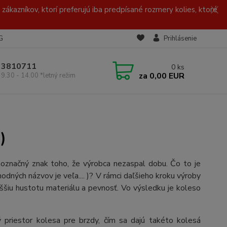
zákazníkov, ktorí preferujú iba predpísané rozmery kolies, ktoré
G
Prihlásenie
/ 3810711
0
ks
za
0,00 EUR
 9.30 - 14.00 *letný režim
)
noznačný znak toho, že výrobca nezaspal dobu. Čo to je
odných názvov je veľa.... )? V rámci daľšieho kroku výroby
ššiu hustotu materiálu a pevnosť. Vo výsledku je koleso
ý priestor kolesa pre brzdy, čím sa dajú takéto kolesá