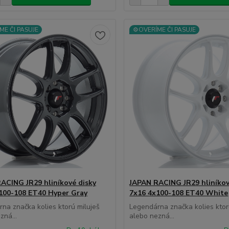
ME ČI PASUJE
⚙️OVERÍME ČI PASUJE
ACING JR29 hliníkové disky
JAPAN RACING JR29 hliníkov
100-108 ET40 Hyper Gray
7x16 4x100-108 ET40 White
na značka kolies ktorú miluješ
Legendárna značka kolies ktor
zná...
alebo nezná...