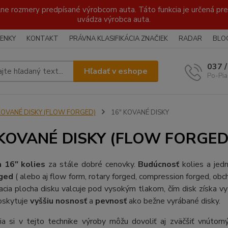
lne rozmery predpísané výrobcom auta. Táto funkcia je určená pre 
uvádza výrobca auta.
ENKY
KONTAKT
PRÁVNA KLASIFIKÁCIA ZNAČIEK
RADAR
BLO
037 
Hľadať v eshope
Po-Pia
KOVANÉ DISKY (FLOW FORGED)
16" KOVANÉ DISKY
 KOVANÉ DISKY (FLOW FORGED
a 16" kolies
za stále dobré cenovky.
Budúcnosť
kolies a jed
rged
( alebo aj flow form, rotary forged, compression forged, obch
cia plocha disku valcuje pod vysokým tlakom, čím disk získa vy
poskytuje
vyššiu nosnosť
a
pevnosť
ako bežne vyrábané disky.
ia si v tejto technike výroby môžu dovoliť aj zväčšiť vnútorn