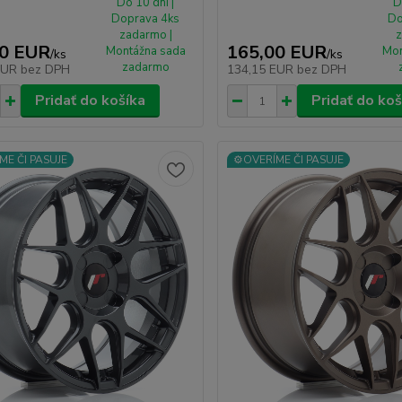
Do 10 dní |
D
Doprava 4ks
Do
zadarmo |
z
00 EUR
165,00 EUR
Montážna sada
Mon
/
ks
/
ks
zadarmo
EUR
bez DPH
134,15 EUR
bez DPH
Pridať do košíka
Pridať do koš
ME ČI PASUJE
⚙️OVERÍME ČI PASUJE