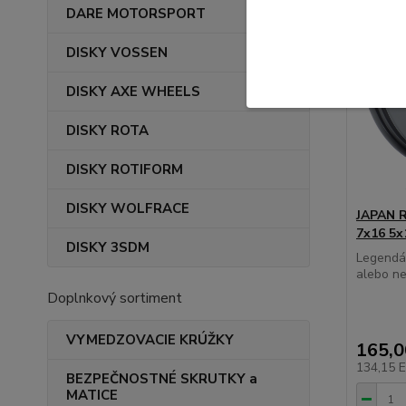
DARE MOTORSPORT
DISKY VOSSEN
DISKY AXE WHEELS
DISKY ROTA
DISKY ROTIFORM
DISKY WOLFRACE
JAPAN R
7x16 5x
DISKY 3SDM
Legendár
alebo ne
Doplnkový sortiment
VYMEDZOVACIE KRÚŽKY
165,
134,15 
BEZPEČNOSTNÉ SKRUTKY a
MATICE