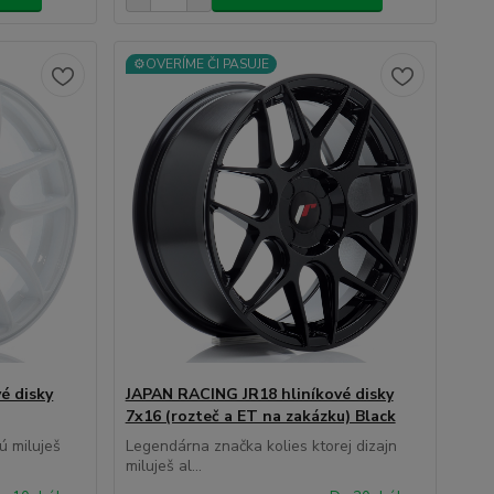
⚙️OVERÍME ČI PASUJE
é disky
JAPAN RACING JR18 hliníkové disky
7x16 (rozteč a ET na zakázku) Black
ú miluješ
Legendárna značka kolies ktorej dizajn
miluješ al...