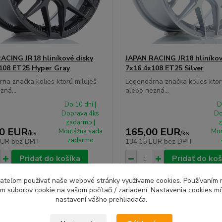
ACING JR18 hliníkové disky
JAPAN RACING JR18 hliníkov
108 ET25 Hyper Gray
7x16 4x108 ET25 Silver
na značka kolies ktorú miluješ
Legendárna značka kolies ktor
zná...
alebo nezná...
Do 10 dní |
D
Doprava 4ks
Do
zadarmo |
z
00 EUR
165,00 EUR
Montážna sada
Mon
/
ks
/
ks
zadarmo
EUR
bez DPH
134,15 EUR
bez DPH
Pridať do košíka
Pridať do koš
ívateľom používať naše webové stránky využívame cookies. Používaním 
ím súborov cookie na vašom počítači / zariadení. Nastavenia cookies m
ME ČI PASUJE
⚙️OVERÍME ČI PASUJE
nastavení vášho prehliadača.