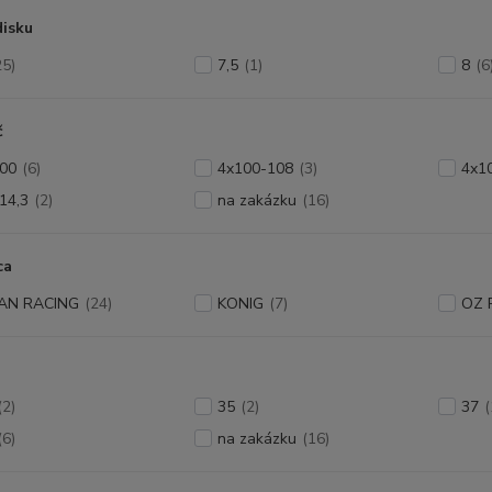
disku
25)
7,5
(1)
8
(6
č
00
(6)
4x100-108
(3)
4x1
14,3
(2)
na zakázku
(16)
ca
AN RACING
(24)
KONIG
(7)
OZ 
(2)
35
(2)
37
(
(6)
na zakázku
(16)