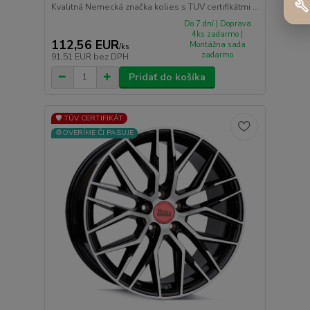
Kvalitná Nemecká značka kolies s TUV certifikátmi ...
Do 7 dní | Doprava
4ks zadarmo |
112,56 EUR
Montážna sada
/
ks
zadarmo
91,51 EUR
bez DPH
Pridať do košíka
🛡️ TÜV CERTIFIKÁT
⚙️OVERÍME ČI PASUJE