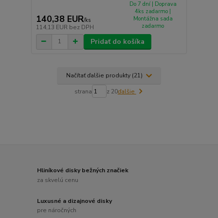
Do 7 dní | Doprava
4ks zadarmo |
140,38 EUR
Montážna sada
/
ks
zadarmo
114,13 EUR
bez DPH
Pridať do košíka
Načítať ďalšie produkty (21)
strana
z 20
ďalšie
Hliníkové disky bežných značiek
za skvelú cenu
Luxusné a dizajnové disky
pre náročných