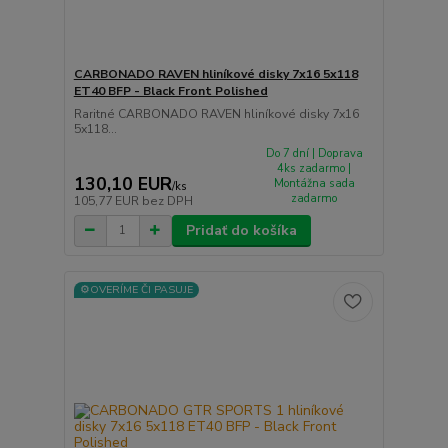
CARBONADO RAVEN hliníkové disky 7x16 5x118
ET40 BFP - Black Front Polished
Raritné CARBONADO RAVEN hliníkové disky 7x16
5x118...
Do 7 dní | Doprava
4ks zadarmo |
130,10 EUR
Montážna sada
/
ks
zadarmo
105,77 EUR
bez DPH
Pridať do košíka
⚙️OVERÍME ČI PASUJE