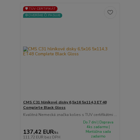
🛡️ TÜV CERTIFIKÁT
⚙️OVERÍME ČI PASUJE
CMS C31 hliníkové disky 6,5x16 5x114,3 ET48
Complete Black Gloss
Kvalitná Nemecká značka kolies s TUV certifikátmi ...
Do 7 dní | Doprava
4ks zadarmo |
137,42 EUR
Montážna sada
/
ks
zadarmo
111,72 EUR
bez DPH