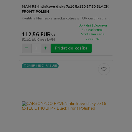
MAM RS4 hliníkové disky 7x16 5x120 ET50 BLACK
FRONT POLISH
Kvalitná Nemecká značka kolies s TUV certifikátmi ...
Do 7 dní | Doprava
4ks zadarmo |
112,56 EUR
Montážna sada
/
ks
zadarmo
91,51 EUR
bez DPH
Pridať do košíka
⚙️OVERÍME ČI PASUJE