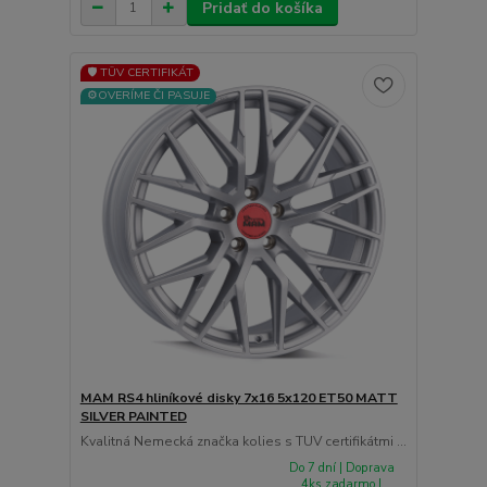
Pridať do košíka
🛡️ TÜV CERTIFIKÁT
⚙️OVERÍME ČI PASUJE
MAM RS4 hliníkové disky 7x16 5x120 ET50 MATT
SILVER PAINTED
Kvalitná Nemecká značka kolies s TUV certifikátmi ...
Do 7 dní | Doprava
4ks zadarmo |