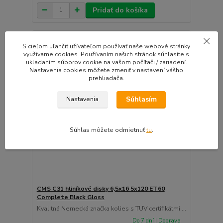
Pridať do košíka
🛡️ TÜV CERTIFIKÁT
S cieľom uľahčiť užívateľom používať naše webové stránky
⚙️OVERÍME ČI PASUJE
využívame cookies. Používaním našich stránok súhlasíte s
ukladaním súborov cookie na vašom počítači / zariadení.
Nastavenia cookies môžete zmeniť v nastavení vášho
prehliadača.
Súhlasím
Nastavenia
Súhlas môžete odmietnuť
tu
.
CMS C31 hliníkové disky 6,5x16 5x120 ET60
Complete Black Gloss
Kvalitná Nemecká značka kolies s TUV certifikátmi ...
Do 7 dní | Doprava