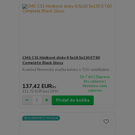
CMS C31 hliníkové disky 6,5x16 5x130 ET60
Complete Black Gloss
Kvalitná Nemecká značka kolies s TUV certifikátmi ...
Do 7 dní | Doprava
4ks zadarmo |
137,42 EUR
Montážna sada
/
ks
zadarmo
111,72 EUR
bez DPH
Pridať do košíka
⚙️OVERÍME ČI PASUJE