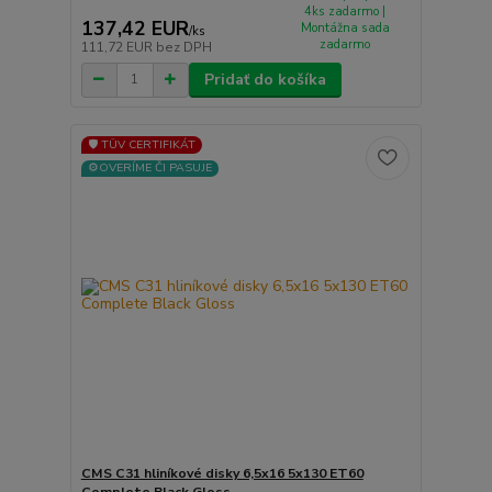
4ks zadarmo |
137,42 EUR
Montážna sada
/
ks
zadarmo
111,72 EUR
bez DPH
Pridať do košíka
🛡️ TÜV CERTIFIKÁT
⚙️OVERÍME ČI PASUJE
CMS C31 hliníkové disky 6,5x16 5x130 ET60