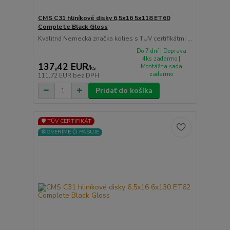
CMS C31 hliníkové disky 6,5x16 5x118 ET60
Complete Black Gloss
Kvalitná Nemecká značka kolies s TUV certifikátmi ...
Do 7 dní | Doprava
4ks zadarmo |
137,42 EUR
Montážna sada
/
ks
zadarmo
111,72 EUR
bez DPH
Pridať do košíka
🛡️ TÜV CERTIFIKÁT
⚙️OVERÍME ČI PASUJE