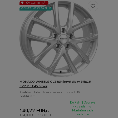
🛡️ TÜV CERTIFIKÁT
⚙️OVERÍME ČI PASUJE
MONACO WHEELS CL2 hliníkové disky 6,5x16
5x112 ET45 Silver
Kvalitná Holandská značka kolies s TUV
certifikátm...
Do 7 dní | Doprava
4ks zadarmo |
140,22 EUR
Montážna sada
/
ks
zadarmo
114,00 EUR
bez DPH