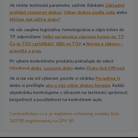
Ak riešite technické parametre, začnite článkami
Základný
prehľad rozmerov diskov
,
Výber diskov podľa cieľa
alebo
Môžem dať väčšie disky?
.
Ak vás zaujíma legislatíva, homologizácia a zápis kolies do
TP, odporúčame
Veľký sprievodca zápisom kolies do TP
,
Čo je TÜV certifikát?
,
KBA vs TÜV
a
Normy a zákony –
pravidlá a prax
.
Pri výbere konkrétneho produktu pokračujte do sekcií
Hliníkové
disky
,
Luxusné disky
alebo
Disky 4x4 Offroad
.
Ak si nie ste istí výberom, pozrite si stránku
Poradíme ti
alebo si prečítajte
ako u nás výber diskov funguje
. Každú
objednávku kontrolujeme s dôrazom na technickú správnosť,
bezpečnosť a použiteľnosť na konkrétnom aute.
CentrumKolies s.r.o. je majiteľom ochrannej známky číslo
263785 registrovanej na ÚPV SR