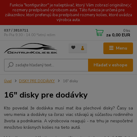
Funkcia "konfigurátor" je našeptávač, ktorý Vám zobrazí originálne
rozmery predpísané výrobcom auta. Táto funkcia je určená pre
zákazníkov, ktorí preferujú iba predpísané rozmery kolies, ktoré uvádza
výrobca auta.
0
ks
037 / 3810711
za
0,00 EUR
Po-Pia 9.30 - 14.00 *letný režim
Menu
Hľadať v eshope
Úvod
DISKY PRE DODÁVKY
16" disky
16" disky pre dodávky
Kto povedal že dodávka musí mať iba plechové disky? Časy sa
veru menia a dodávky sa čoraz viac stávajú aj súčasťou rodinného
života a podnikania. A výrobcovia reagujú - na trhu je nespočetné
množstvo krásnych kolies na tieto autá.