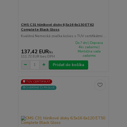
CMS C31 hliníkové disky 6,5x16 6x130 ET62
Complete Black Gloss
Kvalitná Nemecká značka kolies s TUV certifikátmi ...
Do 7 dní | Doprava
4ks zadarmo |
137,42 EUR
Montážna sada
/
ks
zadarmo
111,72 EUR
bez DPH
Pridať do košíka
🛡️ TÜV CERTIFIKÁT
⚙️OVERÍME ČI PASUJE