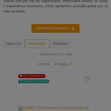
Vybrali sme pre Vás tie najpevnejšie, mimoriadne odolné 16" disky
s maximálnou nosnosťou, ktoré spoľahlivo poslúžia práve pre tú
vašu dodávku.
Upresniť parametre
Najnovšie
Najlacnejšie
Najdrahšie
Zobrazujem 1-21 z 403
strana
z 20
ďalšie
🛡️ TÜV CERTIFIKÁT
⚙️OVERÍME ČI PASUJE