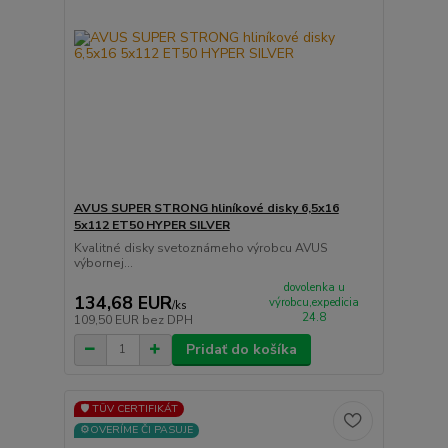
AVUS SUPER STRONG hliníkové disky 6,5x16
5x112 ET50 HYPER SILVER
Kvalitné disky svetoznámeho výrobcu AVUS
výbornej...
dovolenka u
134,68 EUR
výrobcu,expedicia
/
ks
24.8
109,50 EUR
bez DPH
Pridať do košíka
🛡️ TÜV CERTIFIKÁT
⚙️OVERÍME ČI PASUJE