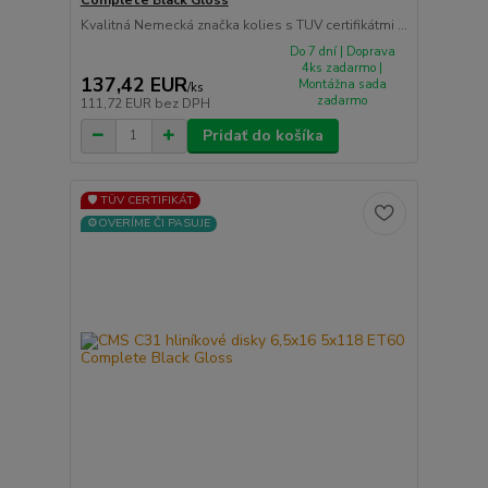
Complete Black Gloss
Kvalitná Nemecká značka kolies s TUV certifikátmi ...
Do 7 dní | Doprava
4ks zadarmo |
137,42 EUR
Montážna sada
/
ks
zadarmo
111,72 EUR
bez DPH
Pridať do košíka
🛡️ TÜV CERTIFIKÁT
⚙️OVERÍME ČI PASUJE