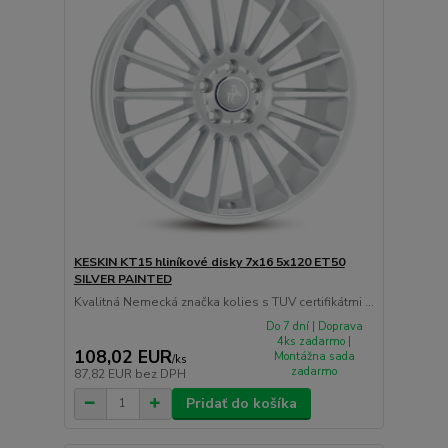
KESKIN KT15 hliníkové disky 7x16 5x120 ET50
SILVER PAINTED
Kvalitná Nemecká značka kolies s TUV certifikátmi ...
Do 7 dní | Doprava
4ks zadarmo |
108,02 EUR
Montážna sada
/
ks
zadarmo
87,82 EUR
bez DPH
Pridať do košíka