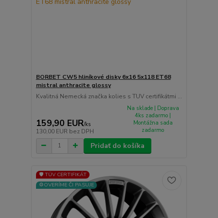
BORBET CW5 hliníkové disky 6x16 5x118 ET68
mistral anthracite glossy
Kvalitná Nemecká značka kolies s TUV certifikátmi ...
Na sklade | Doprava
4ks zadarmo |
159,90 EUR
Montážna sada
/
ks
zadarmo
130,00 EUR
bez DPH
Pridať do košíka
🛡️ TÜV CERTIFIKÁT
⚙️OVERÍME ČI PASUJE