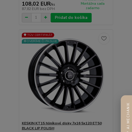
108,02 EUR
Montážna sada
/
ks
zadarmo
87,82 EUR
bez DPH
Pridať do košíka
🛡️ TÜV CERTIFIKÁT
⚙️OVERÍME ČI PASUJE
AI MECHANIK
KESKIN KT15 hliníkové disky 7x16 5x120 ET50
BLACK LIP POLISH