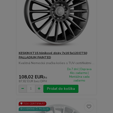
KESKIN KT15 hliníkové disky 7x16 5x120 ET50
PALLADIUM PAINTED
Kvalitná Nemecká značka kolies s TUV certifikátmi ...
Do 7 dní | Doprava
4ks zadarmo |
108,02 EUR
Montážna sada
/
ks
zadarmo
87,82 EUR
bez DPH
Pridať do košíka
🛡️ TÜV CERTIFIKÁT
⚙️OVERÍME ČI PASUJE