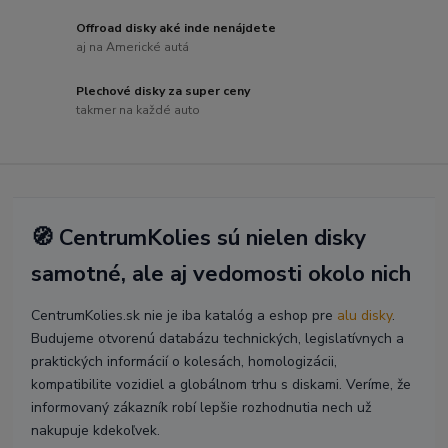
Offroad disky aké inde nenájdete
aj na Americké autá
Plechové disky za super ceny
takmer na každé auto
🧭 CentrumKolies sú nielen disky
samotné, ale aj vedomosti okolo nich
CentrumKolies.sk nie je iba katalóg a eshop pre
alu disky
.
Budujeme otvorenú databázu technických, legislatívnych a
praktických informácií o kolesách, homologizácii,
kompatibilite vozidiel a globálnom trhu s diskami. Veríme, že
informovaný zákazník robí lepšie rozhodnutia nech už
nakupuje kdekoľvek.