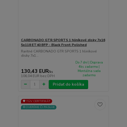
CARBONADO GTR SPORTS 1 hliníkové disky 7x16
5x118 ET40 BFP - Black Front Polished
Raritné CARBONADO GTR SPORTS 1 hliníkové
disky 7x1...
Do 7 dní | Doprava
4ks zadarmo |
130,43 EUR
Montážna sada
/
ks
zadarmo
106,04 EUR
bez DPH
Pridať do košíka
🛡️ TÜV CERTIFIKÁT
⚙️OVERÍME ČI PASUJE