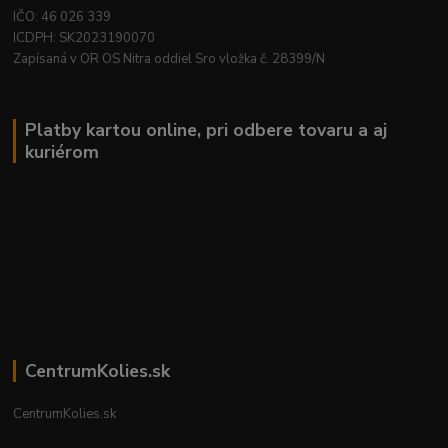
IČO: 46 026 339
ICDPH: SK2023190070
Zapísaná v OR OS Nitra oddiel Sro vložka č. 28399/N
Platby kartou online, pri odbere tovaru a aj
kuriérom
CentrumKolies.sk
CentrumKolies.sk