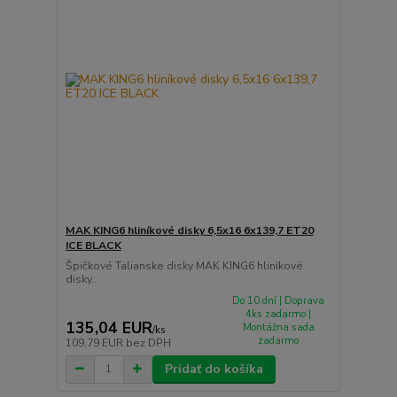
MAK KING6 hliníkové disky 6,5x16 6x139,7 ET20
ICE BLACK
Špičkové Talianske disky MAK KING6 hliníkové
disky...
Do 10 dní | Doprava
4ks zadarmo |
135,04 EUR
Montážna sada
/
ks
zadarmo
109,79 EUR
bez DPH
Pridať do košíka