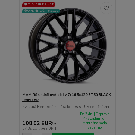
🛡️ TÜV CERTIFIKÁT
⚙️OVERÍME ČI PASUJE
MAM RS4 hliníkové disky 7x16 5x120 ET50 BLACK
PAINTED
Kvalitná Nemecká značka kolies s TUV certifikátmi ...
Do 7 dní | Doprava
4ks zadarmo |
108,02 EUR
Montážna sada
/
ks
zadarmo
87,82 EUR
bez DPH