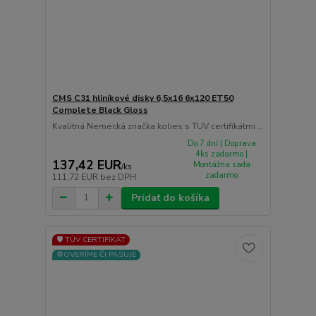
CMS C31 hliníkové disky 6,5x16 6x120 ET50
Complete Black Gloss
Kvalitná Nemecká značka kolies s TUV certifikátmi ...
Do 7 dní | Doprava
4ks zadarmo |
137,42 EUR
Montážna sada
/
ks
zadarmo
111,72 EUR
bez DPH
Pridať do košíka
🛡️ TÜV CERTIFIKÁT
⚙️OVERÍME ČI PASUJE