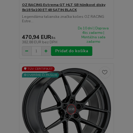
OZ RACING Estrema GT HLT SB hliníkové disky
8x18 5x100 ET48 SATIN BLACK
Legendárna talianska značka kolies OZ RACING
Estre...
Do 10 dní | Doprava
4ks zadarmo |
470,94 EUR
Montážna sada
/
ks
zadarmo
382,88 EUR
bez DPH
Pridať do košíka
🛡️ TÜV CERTIFIKÁT
⚙️OVERÍME ČI PASUJE