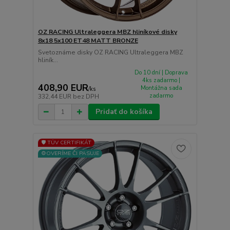
OZ RACING Ultraleggera MBZ hliníkové disky
8x18 5x100 ET48 MATT BRONZE
Svetoznáme disky OZ RACING Ultraleggera MBZ
hliník...
Do 10 dní | Doprava
4ks zadarmo |
408,90 EUR
Montážna sada
/
ks
zadarmo
332,44 EUR
bez DPH
Pridať do košíka
🛡️ TÜV CERTIFIKÁT
⚙️OVERÍME ČI PASUJE