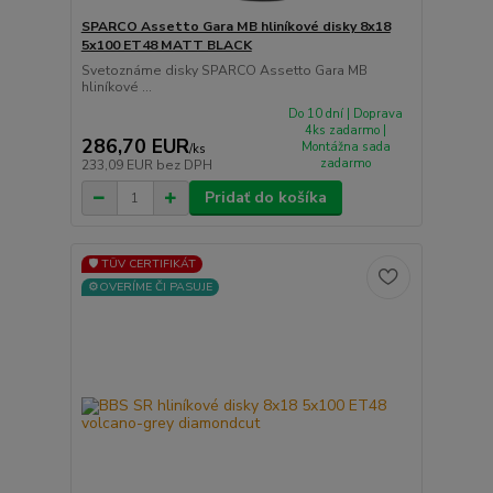
SPARCO Assetto Gara MB hliníkové disky 8x18
5x100 ET48 MATT BLACK
Svetoznáme disky SPARCO Assetto Gara MB
hliníkové ...
Do 10 dní | Doprava
4ks zadarmo |
286,70 EUR
Montážna sada
/
ks
zadarmo
233,09 EUR
bez DPH
Pridať do košíka
🛡️ TÜV CERTIFIKÁT
⚙️OVERÍME ČI PASUJE