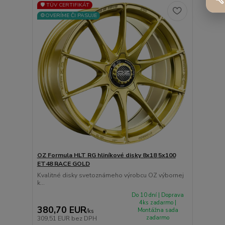
🛡️ TÜV CERTIFIKÁT
⚙️OVERÍME ČI PASUJE
OZ Formula HLT RG hliníkové disky 8x18 5x100
ET48 RACE GOLD
Kvalitné disky svetoznámeho výrobcu OZ výbornej
k...
Do 10 dní | Doprava
4ks zadarmo |
380,70 EUR
Montážna sada
/
ks
zadarmo
309,51 EUR
bez DPH