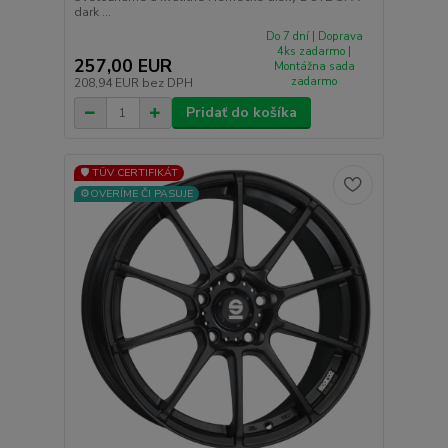
dark ...
Do 7 dní | Doprava
4ks zadarmo |
257,00 EUR
Montážna sada
zadarmo
208,94 EUR
bez DPH
Pridať do košíka
🛡️ TÜV CERTIFIKÁT
⚙️OVERÍME ČI PASUJE