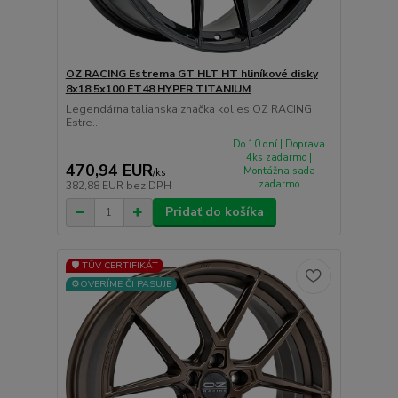
OZ RACING Estrema GT HLT HT hliníkové disky
8x18 5x100 ET48 HYPER TITANIUM
Legendárna talianska značka kolies OZ RACING
Estre...
Do 10 dní | Doprava
4ks zadarmo |
470,94 EUR
Montážna sada
/
ks
zadarmo
382,88 EUR
bez DPH
Pridať do košíka
🛡️ TÜV CERTIFIKÁT
⚙️OVERÍME ČI PASUJE