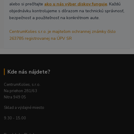
alebo si prečítajte
ako u nás výber diskov funguje
. Každú
objednávku kontrolujeme s dôrazom na technickú správnosť,
bezpečnosť a použiteľnosť na konkrétnom aute.
CentrumKolies s.r.o. je majiteľom ochrannej známky číslo
263785 registrovanej na ÚPV SR
Kde nás nájdete?
CentrumKolies, s.r.o.
Na priehon 281/63
Nitra 949 05
Sklad a výdajné miesto
9.30 - 15.00