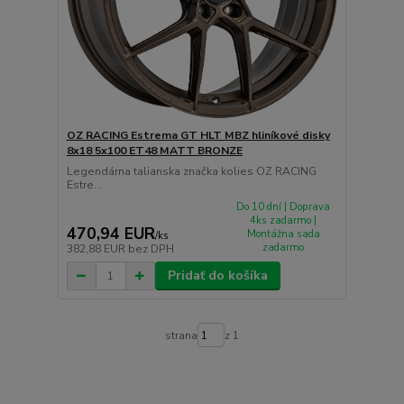
OZ RACING Estrema GT HLT MBZ hliníkové disky
8x18 5x100 ET48 MATT BRONZE
Legendárna talianska značka kolies OZ RACING
Estre...
Do 10 dní | Doprava
4ks zadarmo |
470,94 EUR
Montážna sada
/
ks
zadarmo
382,88 EUR
bez DPH
Pridať do košíka
strana
z 1