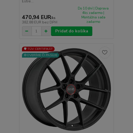
Estre...
Do 10 dní | Doprava
4ks zadarmo |
470,94 EUR
Montážna sada
/
ks
zadarmo
382,88 EUR
bez DPH
Pridať do košíka
🛡️ TÜV CERTIFIKÁT
⚙️OVERÍME ČI PASUJE