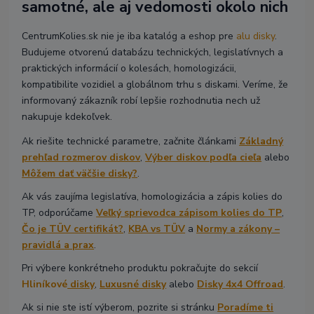
samotné, ale aj vedomosti okolo nich
CentrumKolies.sk nie je iba katalóg a eshop pre
alu disky
.
Budujeme otvorenú databázu technických, legislatívnych a
praktických informácií o kolesách, homologizácii,
kompatibilite vozidiel a globálnom trhu s diskami. Veríme, že
informovaný zákazník robí lepšie rozhodnutia nech už
nakupuje kdekoľvek.
Ak riešite technické parametre, začnite článkami
Základný
prehľad rozmerov diskov
,
Výber diskov podľa cieľa
alebo
Môžem dať väčšie disky?
.
Ak vás zaujíma legislatíva, homologizácia a zápis kolies do
TP, odporúčame
Veľký sprievodca zápisom kolies do TP
,
Čo je TÜV certifikát?
,
KBA vs TÜV
a
Normy a zákony –
pravidlá a prax
.
Pri výbere konkrétneho produktu pokračujte do sekcií
Hliníkové
disky
,
Luxusné disky
alebo
Disky 4x4 Offroad
.
Ak si nie ste istí výberom, pozrite si stránku
Poradíme ti