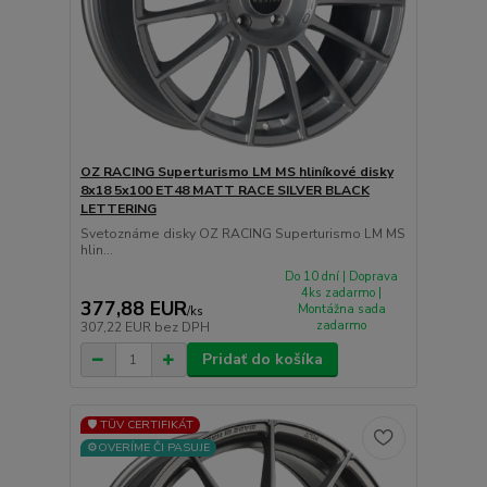
OZ RACING Superturismo LM MS hliníkové disky
8x18 5x100 ET48 MATT RACE SILVER BLACK
LETTERING
Svetoznáme disky OZ RACING Superturismo LM MS
hlin...
Do 10 dní | Doprava
4ks zadarmo |
377,88 EUR
Montážna sada
/
ks
zadarmo
307,22 EUR
bez DPH
Pridať do košíka
🛡️ TÜV CERTIFIKÁT
⚙️OVERÍME ČI PASUJE