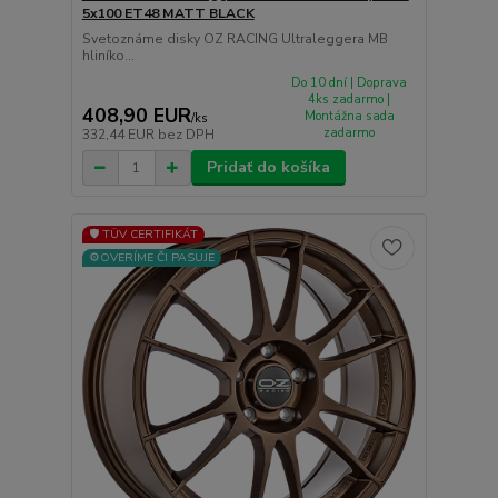
5x100 ET48 MATT BLACK
Svetoznáme disky OZ RACING Ultraleggera MB
hliníko...
Do 10 dní | Doprava
4ks zadarmo |
408,90 EUR
Montážna sada
/
ks
zadarmo
332,44 EUR
bez DPH
Pridať do košíka
🛡️ TÜV CERTIFIKÁT
⚙️OVERÍME ČI PASUJE