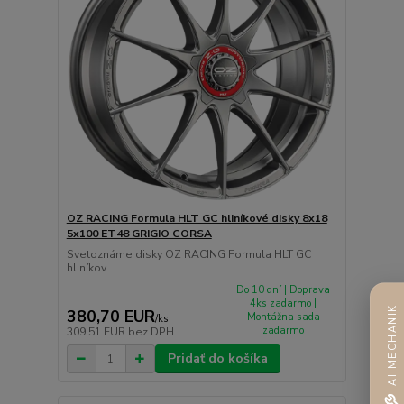
OZ RACING Formula HLT GC hliníkové disky 8x18
5x100 ET48 GRIGIO CORSA
Svetoznáme disky OZ RACING Formula HLT GC
hliníkov...
Do 10 dní | Doprava
4ks zadarmo |
AI MECHANIK
380,70 EUR
Montážna sada
/
ks
zadarmo
309,51 EUR
bez DPH
Pridať do košíka