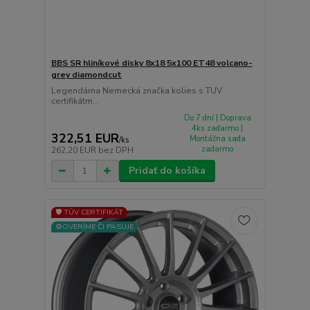
BBS SR hliníkové disky 8x18 5x100 ET48 volcano-
grey diamondcut
Legendárna Nemecká značka kolies s TUV
certifikátm...
Do 7 dní | Doprava
4ks zadarmo |
322,51 EUR
Montážna sada
/
ks
zadarmo
262,20 EUR
bez DPH
Pridať do košíka
🛡️ TÜV CERTIFIKÁT
⚙️OVERÍME ČI PASUJE