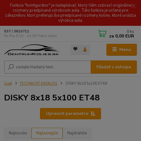
Funkcia "konfigurátor" je našeptávač, ktorý Vám zobrazí originálne
rozmery predpísané výrobcom auta. Táto funkcia je určená pre
zákazníkov, ktorí preferujú iba predpísané rozmery kolies, ktoré uvádza
výrobca auta.
0
ks
037 / 3810711
za
0,00 EUR
Po-Pia 9.30 - 14.00 *letný režim
Menu
Hľadať v eshope
Úvod
TECHNICKÝ KATALÓG
DISKY 8x18 5x100 ET48
DISKY 8x18 5x100 ET48
Upresniť parametre
Najnovšie
Najlacnejšie
Najdrahšie