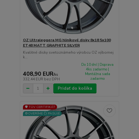
OZ Ultraleggera MG hliníkové disky 8x18 5x100
ET48 MATT GRAPHITE SILVER
Kvalitné disky svetoznámeho výrobcu OZ výbornej
k...
Do 10 dní | Doprava
4ks zadarmo |
408,90 EUR
Montážna sada
/
ks
zadarmo
332,44 EUR
bez DPH
Pridať do košíka
🛡️ TÜV CERTIFIKÁT
⚙️OVERÍME ČI PASUJE