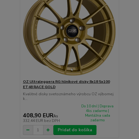
OZ Ultraleggera RG hliníkové disky 8x18 5x100
ET48 RACE GOLD
Kvalitné disky svetoznámeho výrobcu OZ výbornej
k...
Do 10 dní | Doprava
4ks zadarmo |
408,90 EUR
Montážna sada
/
ks
zadarmo
332,44 EUR
bez DPH
Pridať do košíka