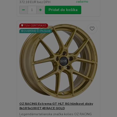
zadarmo
372,18 EUR
bez DPH
Pridať do košíka
🛡️ TÜV CERTIFIKÁT
⚙️OVERÍME ČI PASUJE
OZ RACING Estrema GT HLT RG hliníkové disky
8x18 5x100 ET48 RACE GOLD
Legendárna talianska značka kolies OZ RACING