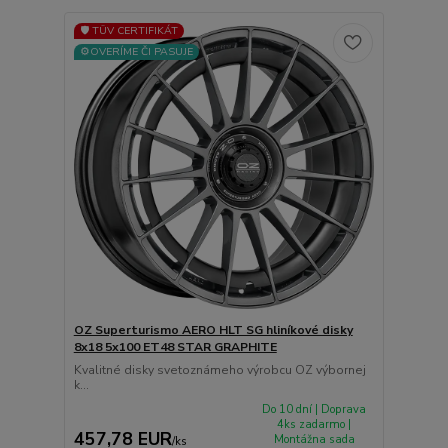
🛡️ TÜV CERTIFIKÁT
⚙️OVERÍME ČI PASUJE
OZ Superturismo AERO HLT SG hliníkové disky
8x18 5x100 ET48 STAR GRAPHITE
Kvalitné disky svetoznámeho výrobcu OZ výbornej
k...
Do 10 dní | Doprava
4ks zadarmo |
457,78 EUR
Montážna sada
/
ks