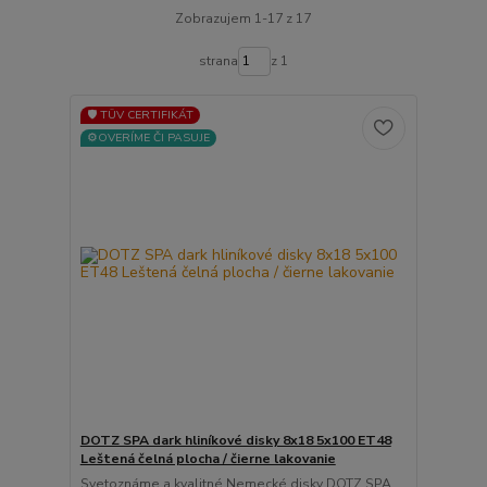
Zobrazujem 1-17 z 17
strana
z 1
🛡️ TÜV CERTIFIKÁT
⚙️OVERÍME ČI PASUJE
DOTZ SPA dark hliníkové disky 8x18 5x100 ET48
Leštená čelná plocha / čierne lakovanie
Svetoznáme a kvalitné Nemecké disky DOTZ SPA