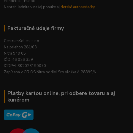
Pondelok - Piatok
Neprehliadnite v našej ponuke aj
detské autosedačky
Fakturačné údaje firmy
CentrumKolies, s.r.o.
Na priehon 281/63
Nitra 949 05
IČO: 46 026 339
ICDPH: SK2023190070
Zapísaná v OR OS Nitra oddiel Sro vložka č. 28399/N
Platby kartou online, pri odbere tovaru a aj
kuriérom