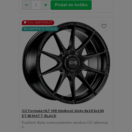
Pridať do košíka
🛡️ TÜV CERTIFIKÁT
⚙️OVERÍME ČI PASUJE
OZ Formula HLT MB hliníkové disky 8x18 5x100
ET48 MATT BLACK
Kvalitné disky svetoznámeho výrobcu OZ výbornej
k...