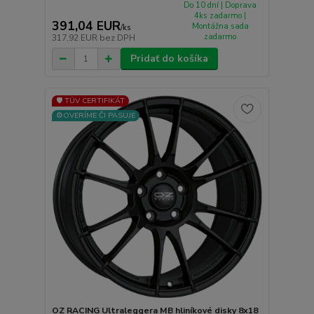
Do 10 dní | Doprava
4ks zadarmo |
391,04 EUR
Montážna sada
/
ks
zadarmo
317,92 EUR
bez DPH
Pridať do košíka
🛡️ TÜV CERTIFIKÁT
⚙️OVERÍME ČI PASUJE
OZ RACING Ultraleggera MB hliníkové disky 8x18