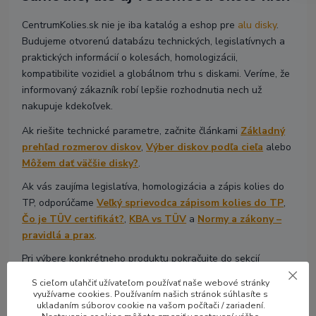
CentrumKolies.sk nie je iba katalóg a eshop pre
alu disky
.
Budujeme otvorenú databázu technických, legislatívnych a
praktických informácií o kolesách, homologizácii,
kompatibilite vozidiel a globálnom trhu s diskami. Veríme, že
informovaný zákazník robí lepšie rozhodnutia nech už
nakupuje kdekoľvek.
Ak riešite technické parametre, začnite článkami
Základný
prehľad rozmerov diskov
,
Výber diskov podľa cieľa
alebo
Môžem dať väčšie disky?
.
Ak vás zaujíma legislatíva, homologizácia a zápis kolies do
TP, odporúčame
Veľký sprievodca zápisom kolies do TP
,
Čo je TÜV certifikát?
,
KBA vs TÜV
a
Normy a zákony –
pravidlá a prax
.
Pri výbere konkrétneho produktu pokračujte do sekcií
Hliníkové
disky
,
Luxusné disky
alebo
Disky 4x4 Offroad
.
S cieľom uľahčiť užívateľom používať naše webové stránky
využívame cookies. Používaním našich stránok súhlasíte s
Ak si nie ste istí výberom, pozrite si stránku
Poradíme ti
ukladaním súborov cookie na vašom počítači / zariadení.
alebo si prečítajte
ako u nás výber diskov funguje
. Každú