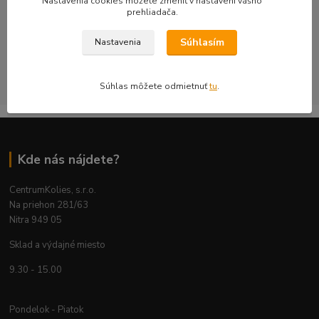
Nastavenia cookies môžete zmeniť v nastavení vášho
prehliadača.
objednávku kontrolujeme s dôrazom na technickú správnosť,
bezpečnosť a použiteľnosť na konkrétnom aute.
Súhlasím
Nastavenia
CentrumKolies s.r.o. je majiteľom ochrannej známky číslo
263785 registrovanej na ÚPV SR
Súhlas môžete odmietnuť
tu
.
Kde nás nájdete?
CentrumKolies, s.r.o.
Na priehon 281/63
Nitra 949 05
Sklad a výdajné miesto
9.30 - 15.00
Pondelok - Piatok