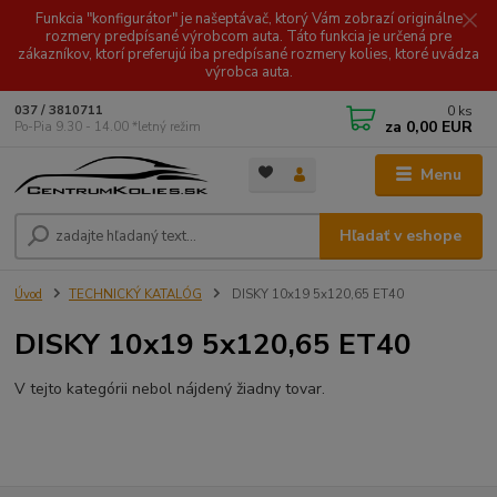
Funkcia "konfigurátor" je našeptávač, ktorý Vám zobrazí originálne
rozmery predpísané výrobcom auta. Táto funkcia je určená pre
zákazníkov, ktorí preferujú iba predpísané rozmery kolies, ktoré uvádza
výrobca auta.
0
ks
037 / 3810711
za
0,00 EUR
Po-Pia 9.30 - 14.00 *letný režim
Menu
Hľadať v eshope
Úvod
TECHNICKÝ KATALÓG
DISKY 10x19 5x120,65 ET40
DISKY 10x19 5x120,65 ET40
V tejto kategórii nebol nájdený žiadny tovar.