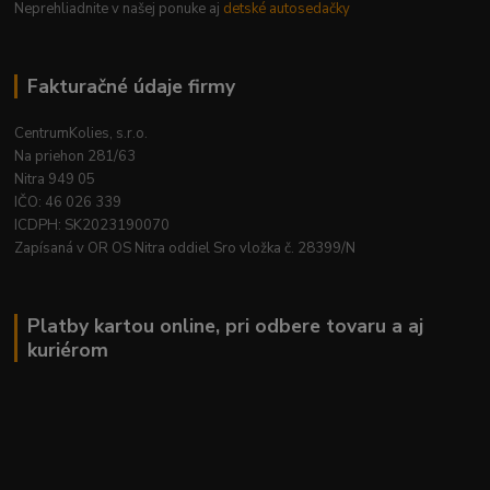
Neprehliadnite v našej ponuke aj
detské autosedačky
Fakturačné údaje firmy
CentrumKolies, s.r.o.
Na priehon 281/63
Nitra 949 05
IČO: 46 026 339
ICDPH: SK2023190070
Zapísaná v OR OS Nitra oddiel Sro vložka č. 28399/N
Platby kartou online, pri odbere tovaru a aj
kuriérom