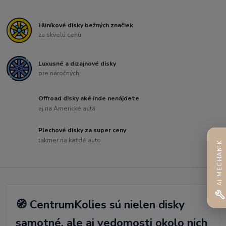
Hliníkové disky bežných značiek
za skvelú cenu
Luxusné a dizajnové disky
pre náročných
Offroad disky aké inde nenájdete
aj na Americké autá
Plechové disky za super ceny
takmer na každé auto
AI MECHANIK
🧭 CentrumKolies sú nielen disky
samotné, ale aj vedomosti okolo nich