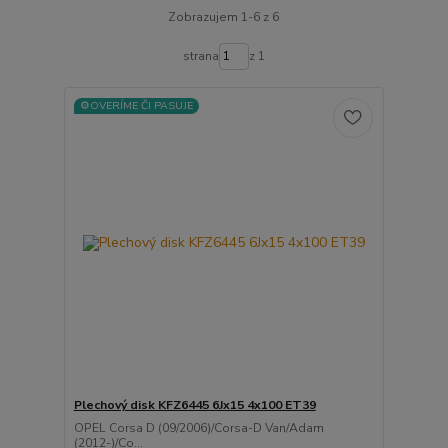
Zobrazujem 1-6 z 6
strana
z 1
⚙️OVERÍME ČI PASUJE
Plechový disk KFZ6445 6Jx15 4x100 ET39
OPEL Corsa D (09/2006)/Corsa-D Van/Adam
(2012-)/Co...