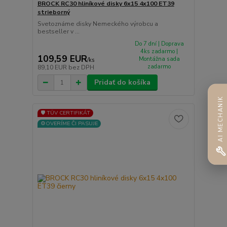
BROCK RC30 hliníkové disky 6x15 4x100 ET39
strieborný
Svetoznáme disky Nemeckého výrobcu a
bestseller v ...
Do 7 dní | Doprava
4ks zadarmo |
109,59 EUR
Montážna sada
/
ks
zadarmo
89,10 EUR
bez DPH
Pridať do košíka
AI MECHANIK
🛡️ TÜV CERTIFIKÁT
⚙️OVERÍME ČI PASUJE