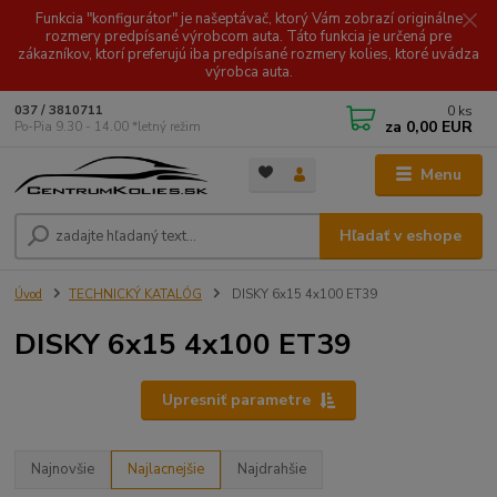
Funkcia "konfigurátor" je našeptávač, ktorý Vám zobrazí originálne
rozmery predpísané výrobcom auta. Táto funkcia je určená pre
zákazníkov, ktorí preferujú iba predpísané rozmery kolies, ktoré uvádza
výrobca auta.
0
ks
037 / 3810711
za
0,00 EUR
Po-Pia 9.30 - 14.00 *letný režim
Menu
Hľadať v eshope
Úvod
TECHNICKÝ KATALÓG
DISKY 6x15 4x100 ET39
DISKY 6x15 4x100 ET39
Upresniť parametre
Najnovšie
Najlacnejšie
Najdrahšie