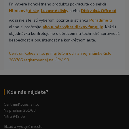
Pri výbere konkrétneho produktu pokračujte do sekcií
Hliníkové
disky
,
Luxusné disky
alebo
Disky 4x4 Offroad
.
Ak si nie ste istí výberom, pozrite si stránku
Poradíme ti
alebo si prečítajte
ako u nás výber diskov funguje
. Každú
objednávku kontrolujeme s dôrazom na technickú správnosť,
bezpečnosť a použiteľnosť na konkrétnom aute.
CentrumKolies s.r.o. je majiteľom ochrannej známky číslo
263785 registrovanej na ÚPV SR
Kde nás nájdete?
CentrumKolies, s.r.o.
Na priehon 281/63
Nitra 949 05
Sklad a výdajné miesto