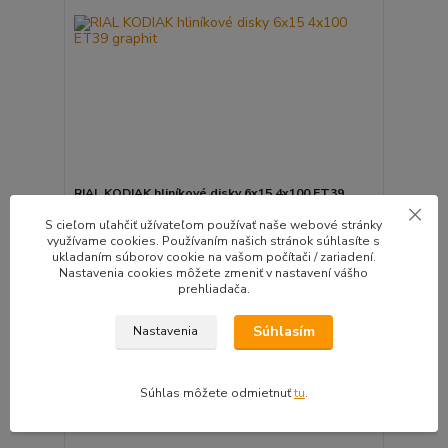
RIAL KODIAK hliníkové disky 6x15 4x100 ET39
graphit
S cieľom uľahčiť užívateľom používať naše webové stránky
Kvalitná Nemecká značka kolies s TUV certifikátmi ...
využívame cookies. Používaním našich stránok súhlasíte s
ukladaním súborov cookie na vašom počítači / zariadení.
Do 7 dní | Doprava
4ks zadarmo |
Nastavenia cookies môžete zmeniť v nastavení vášho
114,47 EUR
Montážna sada
prehliadača.
/
ks
zadarmo
93,07 EUR
bez DPH
Súhlasím
Nastavenia
Pridať do košíka
Súhlas môžete odmietnuť
tu
.
🛡️ TÜV CERTIFIKÁT
⚙️OVERÍME ČI PASUJE