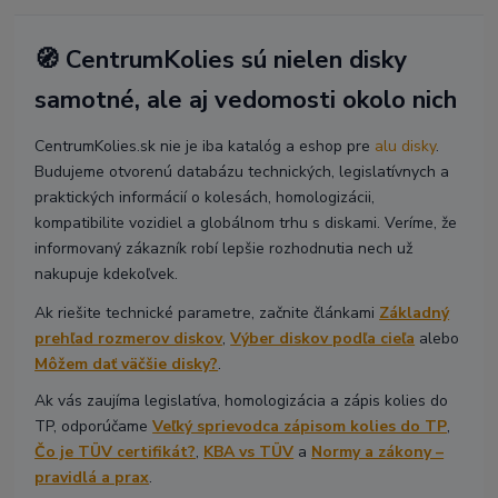
🧭 CentrumKolies sú nielen disky
samotné, ale aj vedomosti okolo nich
CentrumKolies.sk nie je iba katalóg a eshop pre
alu disky
.
Budujeme otvorenú databázu technických, legislatívnych a
praktických informácií o kolesách, homologizácii,
kompatibilite vozidiel a globálnom trhu s diskami. Veríme, že
informovaný zákazník robí lepšie rozhodnutia nech už
nakupuje kdekoľvek.
Ak riešite technické parametre, začnite článkami
Základný
prehľad rozmerov diskov
,
Výber diskov podľa cieľa
alebo
Môžem dať väčšie disky?
.
Ak vás zaujíma legislatíva, homologizácia a zápis kolies do
TP, odporúčame
Veľký sprievodca zápisom kolies do TP
,
Čo je TÜV certifikát?
,
KBA vs TÜV
a
Normy a zákony –
pravidlá a prax
.