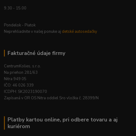
9.30 - 15.00
Pondelok - Piatok
Neprehliadnite v našej ponuke aj
detské autosedačky
Fakturačné údaje firmy
CentrumKolies, s.r.o.
Na priehon 281/63
Nitra 949 05
IČO: 46 026 339
ICDPH: SK2023190070
Zapísaná v OR OS Nitra oddiel Sro vložka č. 28399/N
Platby kartou online, pri odbere tovaru a aj
kuriérom