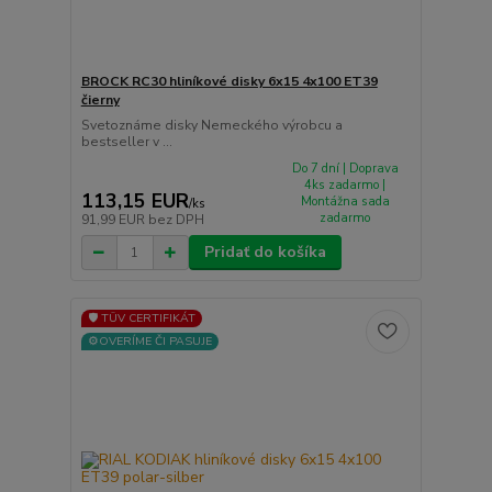
BROCK RC30 hliníkové disky 6x15 4x100 ET39
čierny
Svetoznáme disky Nemeckého výrobcu a
bestseller v ...
Do 7 dní | Doprava
4ks zadarmo |
113,15 EUR
Montážna sada
/
ks
zadarmo
91,99 EUR
bez DPH
Pridať do košíka
🛡️ TÜV CERTIFIKÁT
⚙️OVERÍME ČI PASUJE