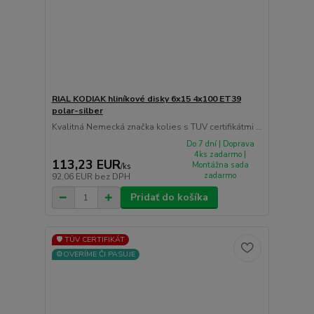
RIAL KODIAK hliníkové disky 6x15 4x100 ET39
polar-silber
Kvalitná Nemecká značka kolies s TUV certifikátmi ...
Do 7 dní | Doprava
4ks zadarmo |
113,23 EUR
Montážna sada
/
ks
zadarmo
92,06 EUR
bez DPH
Pridať do košíka
🛡️ TÜV CERTIFIKÁT
⚙️OVERÍME ČI PASUJE