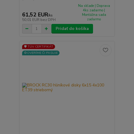
Na sklade | Doprava
4ks zadarmo |
61,52 EUR
Montážna sada
/
ks
zadarmo
50,01 EUR
bez DPH
Pridať do košíka
🛡️ TÜV CERTIFIKÁT
⚙️OVERÍME ČI PASUJE