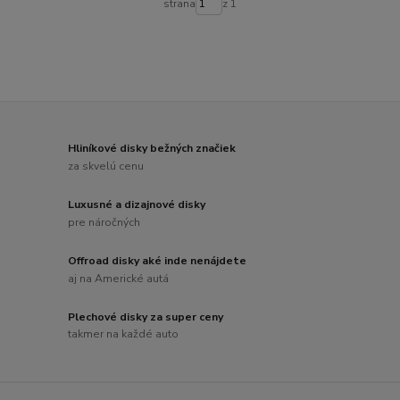
strana
z 1
Hliníkové disky bežných značiek
za skvelú cenu
Luxusné a dizajnové disky
pre náročných
Offroad disky aké inde nenájdete
aj na Americké autá
Plechové disky za super ceny
takmer na každé auto