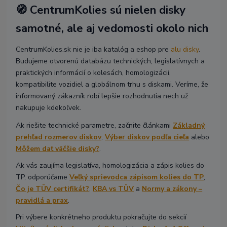
🧭 CentrumKolies sú nielen disky
samotné, ale aj vedomosti okolo nich
CentrumKolies.sk nie je iba katalóg a eshop pre
alu disky
.
Budujeme otvorenú databázu technických, legislatívnych a
praktických informácií o kolesách, homologizácii,
kompatibilite vozidiel a globálnom trhu s diskami. Veríme, že
informovaný zákazník robí lepšie rozhodnutia nech už
nakupuje kdekoľvek.
Ak riešite technické parametre, začnite článkami
Základný
prehľad rozmerov diskov
,
Výber diskov podľa cieľa
alebo
Môžem dať väčšie disky?
.
Ak vás zaujíma legislatíva, homologizácia a zápis kolies do
TP, odporúčame
Veľký sprievodca zápisom kolies do TP
,
Čo je TÜV certifikát?
,
KBA vs TÜV
a
Normy a zákony –
pravidlá a prax
.
Pri výbere konkrétneho produktu pokračujte do sekcií