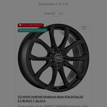
Zobrazujem 1-11 z 11
strana
z 1
🛡️ TÜV CERTIFIKÁT
⚙️OVERÍME ČI PASUJE
OZ MSW M48 MB hliníkové disky 8,5x20 5x120
ET45 MATT BLACK
Svetoznáme disky SPARCO M48 MB hliníkové disky