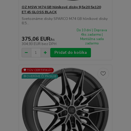
OZ MSW M74 GB hliníkové disky 8,5x20 5x120
ET45 GLOSS BLACK
Svetoznáme disky SPARCO M74 GB hliníkové disky
8,5...
Do 10 dní | Doprava
4ks zadarmo |
375,06 EUR
Montážna sada
/
ks
zadarmo
304,93 EUR
bez DPH
Pridať do košíka
🛡️ TÜV CERTIFIKÁT
⚙️OVERÍME ČI PASUJE