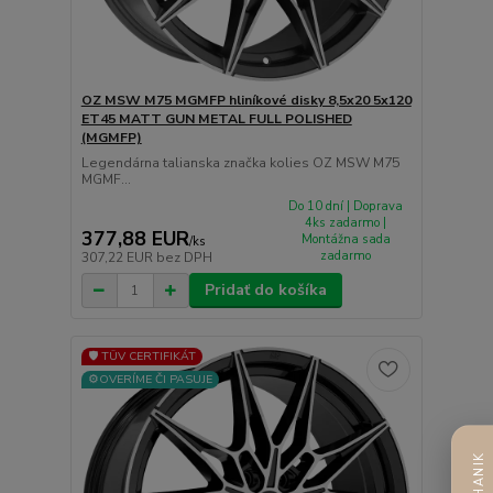
OZ MSW M75 MGMFP hliníkové disky 8,5x20 5x120
ET45 MATT GUN METAL FULL POLISHED
(MGMFP)
Legendárna talianska značka kolies OZ MSW M75
MGMF...
Do 10 dní | Doprava
4ks zadarmo |
377,88 EUR
Montážna sada
/
ks
zadarmo
307,22 EUR
bez DPH
Pridať do košíka
🛡️ TÜV CERTIFIKÁT
⚙️OVERÍME ČI PASUJE