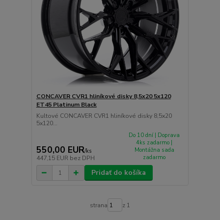
CONCAVER CVR1 hliníkové disky 8,5x20 5x120
ET45 Platinum Black
Kultové CONCAVER CVR1 hliníkové disky 8,5x20
5x120...
Do 10 dní | Doprava
4ks zadarmo |
550,00 EUR
Montážna sada
/
ks
zadarmo
447,15 EUR
bez DPH
Pridať do košíka
strana
z 1