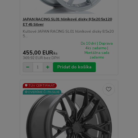
JAPAN RACING SL01 hliníkové disky 8,5x20 5x120
ET45 Silver
Kultové JAPAN RACING SL01 hliníkové disky 8,5x20
5...
Do 10 dní | Doprava
4ks zadarmo |
455,00 EUR
Montážna sada
/
ks
zadarmo
369,92 EUR
bez DPH
Pridať do košíka
🛡️ TÜV CERTIFIKÁT
⚙️OVERÍME ČI PASUJE