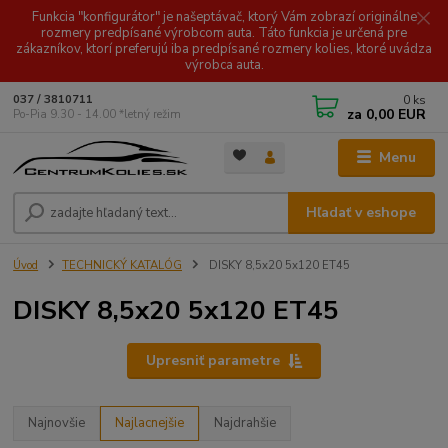
Funkcia "konfigurátor" je našeptávač, ktorý Vám zobrazí originálne
rozmery predpísané výrobcom auta. Táto funkcia je určená pre
zákazníkov, ktorí preferujú iba predpísané rozmery kolies, ktoré uvádza
výrobca auta.
0
ks
037 / 3810711
za
0,00 EUR
Po-Pia 9.30 - 14.00 *letný režim
Menu
Hľadať v eshope
Úvod
TECHNICKÝ KATALÓG
DISKY 8,5x20 5x120 ET45
DISKY 8,5x20 5x120 ET45
Upresniť parametre
Najnovšie
Najlacnejšie
Najdrahšie