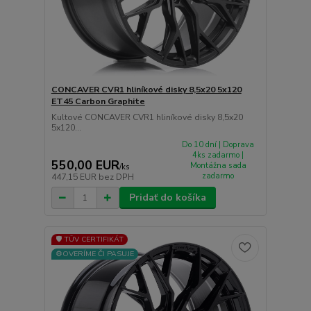
CONCAVER CVR1 hliníkové disky 8,5x20 5x120
ET45 Carbon Graphite
Kultové CONCAVER CVR1 hliníkové disky 8,5x20
5x120...
Do 10 dní | Doprava
4ks zadarmo |
550,00 EUR
Montážna sada
/
ks
zadarmo
447,15 EUR
bez DPH
Pridať do košíka
🛡️ TÜV CERTIFIKÁT
⚙️OVERÍME ČI PASUJE