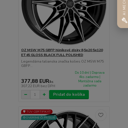
AI MECHANIK
OZ MSW M75 GBFP hliníkové disky 8,5x20 5x120
ET45 GLOSS BLACK FULL POLISHED
Legendárna talianska značka kolies OZ MSW M75
GBFP...
Do 10 dní | Doprava
4ks zadarmo |
377,88 EUR
Montážna sada
/
ks
zadarmo
307,22 EUR
bez DPH
Pridať do košíka
🛡️ TÜV CERTIFIKÁT
⚙️OVERÍME ČI PASUJE