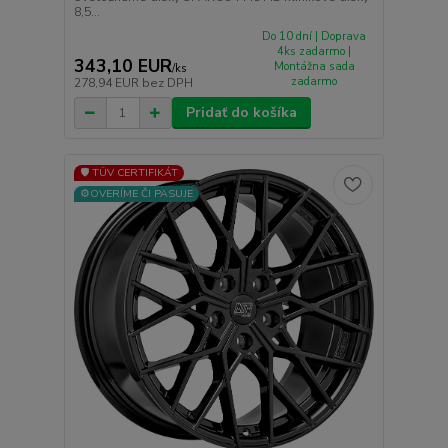
8,5...
Do 10 dní | Doprava
4ks zadarmo |
343,10 EUR
Montážna sada
/
ks
zadarmo
278,94 EUR
bez DPH
Pridať do košíka
🛡️ TÜV CERTIFIKÁT
⚙️OVERÍME ČI PASUJE