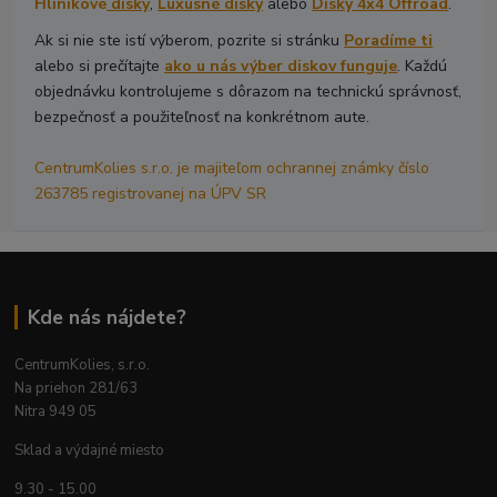
Hliníkové
disky
,
Luxusné disky
alebo
Disky 4x4 Offroad
.
Ak si nie ste istí výberom, pozrite si stránku
Poradíme ti
alebo si prečítajte
ako u nás výber diskov funguje
. Každú
objednávku kontrolujeme s dôrazom na technickú správnosť,
bezpečnosť a použiteľnosť na konkrétnom aute.
CentrumKolies s.r.o. je majiteľom ochrannej známky číslo
263785 registrovanej na ÚPV SR
Kde nás nájdete?
CentrumKolies, s.r.o.
Na priehon 281/63
Nitra 949 05
Sklad a výdajné miesto
9.30 - 15.00