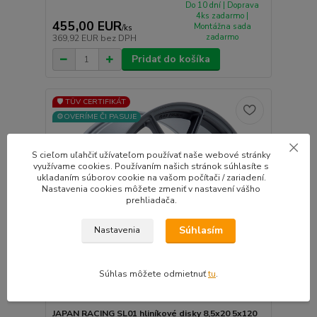
Do 10 dní | Doprava
4ks zadarmo |
455,00 EUR
Montážna sada
/
ks
zadarmo
369,92 EUR
bez DPH
Pridať do košíka
🛡️ TÜV CERTIFIKÁT
⚙️OVERÍME ČI PASUJE
S cieľom uľahčiť užívateľom používať naše webové stránky
využívame cookies. Používaním našich stránok súhlasíte s
ukladaním súborov cookie na vašom počítači / zariadení.
Nastavenia cookies môžete zmeniť v nastavení vášho
prehliadača.
Súhlasím
Nastavenia
Súhlas môžete odmietnuť
tu
.
JAPAN RACING SL01 hliníkové disky 8,5x20 5x120