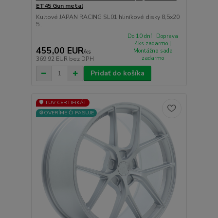
ET45 Gun metal
Kultové JAPAN RACING SL01 hliníkové disky 8,5x20
5...
Do 10 dní | Doprava
4ks zadarmo |
455,00 EUR
Montážna sada
/
ks
zadarmo
369,92 EUR
bez DPH
Pridať do košíka
🛡️ TÜV CERTIFIKÁT
⚙️OVERÍME ČI PASUJE