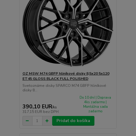
OZ MSW M74 GBFP hliníkové disky 8,5x20 5x120
ET45 GLOSS BLACK FULL POLISHED
Svetoznáme disky SPARCO M74 GBFP hliníkové
disky 8...
Do 10 dní | Doprava
4ks zadarmo |
390,10 EUR
Montážna sada
/
ks
zadarmo
317,15 EUR
bez DPH
Pridať do košíka