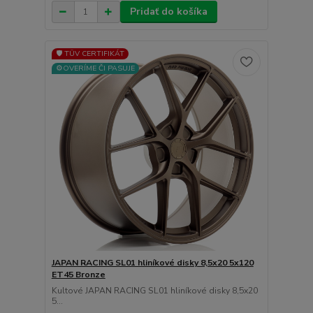
Pridať do košíka
🛡️ TÜV CERTIFIKÁT
⚙️OVERÍME ČI PASUJE
JAPAN RACING SL01 hliníkové disky 8,5x20 5x120
ET45 Bronze
Kultové JAPAN RACING SL01 hliníkové disky 8,5x20
5...