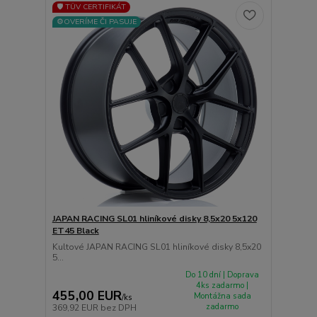
🛡️ TÜV CERTIFIKÁT
⚙️OVERÍME ČI PASUJE
JAPAN RACING SL01 hliníkové disky 8,5x20 5x120
ET45 Black
Kultové JAPAN RACING SL01 hliníkové disky 8,5x20
5...
Do 10 dní | Doprava
4ks zadarmo |
455,00 EUR
Montážna sada
/
ks
zadarmo
369,92 EUR
bez DPH