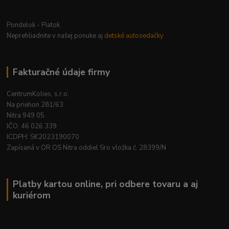
Pondelok - Piatok
Neprehliadnite v našej ponuke aj
detské autosedačky
Fakturačné údaje firmy
CentrumKolies, s.r.o.
Na priehon 281/63
Nitra 949 05
IČO: 46 026 339
ICDPH: SK2023190070
Zapísaná v OR OS Nitra oddiel Sro vložka č. 28399/N
Platby kartou online, pri odbere tovaru a aj
kuriérom