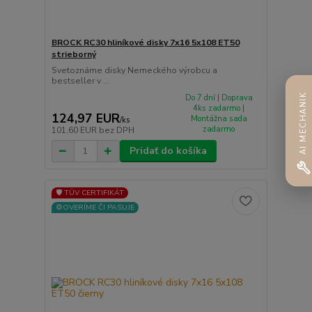
BROCK RC30 hliníkové disky 7x16 5x108 ET50
strieborný
Svetoznáme disky Nemeckého výrobcu a
bestseller v ...
AI MECHANIK
Do 7 dní | Doprava
4ks zadarmo |
124,97 EUR
Montážna sada
/
ks
zadarmo
101,60 EUR
bez DPH
Pridať do košíka
🛡️ TÜV CERTIFIKÁT
⚙️OVERÍME ČI PASUJE