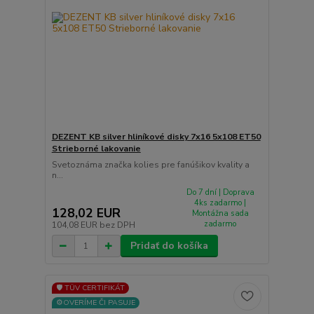
DEZENT KB silver hliníkové disky 7x16 5x108 ET50
Strieborné lakovanie
Svetoznáma značka kolies pre fanúšikov kvality a
n...
Do 7 dní | Doprava
4ks zadarmo |
128,02 EUR
Montážna sada
zadarmo
104,08 EUR
bez DPH
Pridať do košíka
🛡️ TÜV CERTIFIKÁT
⚙️OVERÍME ČI PASUJE