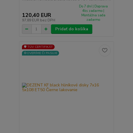
Do 7 dní | Doprava
4ks zadarmo |
120,40 EUR
Montážna sada
zadarmo
97,89 EUR
bez DPH
Pridať do košíka
🛡️ TÜV CERTIFIKÁT
⚙️OVERÍME ČI PASUJE