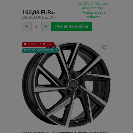
Do 10 dní | Doprava
4ks zadarmo |
160,89 EUR
Montážna sada
/
ks
zadarmo
130,80 EUR
bez DPH
Pridať do košíka
🛡️ TÜV CERTIFIKÁT
⚙️OVERÍME ČI PASUJE
OZ MSW M80/5 GBFP hliníkové disky 7x16 5x108