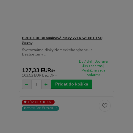
BROCK RC30 hliníkové disky 7x16 5x108 ET50
čierny
Svetoznáme disky Nemeckého výrobcu a
bestseller v ...
Do 7 dní | Doprava
4ks zadarmo |
127,33 EUR
Montážna sada
/
ks
zadarmo
103,52 EUR
bez DPH
Pridať do košíka
🛡️ TÜV CERTIFIKÁT
⚙️OVERÍME ČI PASUJE