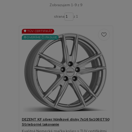
Zobrazujem 1-9 z 9
strana
z 1
🛡️ TÜV CERTIFIKÁT
⚙️OVERÍME ČI PASUJE
DEZENT KF silver hliníkové disky 7x16 5x108 ET50
Strieborné lakovanie
Kvalitná Nemecká značka kolies s TUV certifikátmi ...