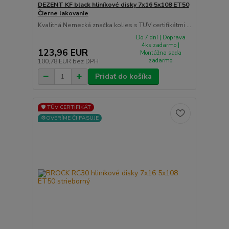
DEZENT KF black hliníkové disky 7x16 5x108 ET50
Čierne lakovanie
Kvalitná Nemecká značka kolies s TUV certifikátmi ...
Do 7 dní | Doprava
4ks zadarmo |
123,96 EUR
Montážna sada
zadarmo
100,78 EUR
bez DPH
Pridať do košíka
🛡️ TÜV CERTIFIKÁT
⚙️OVERÍME ČI PASUJE