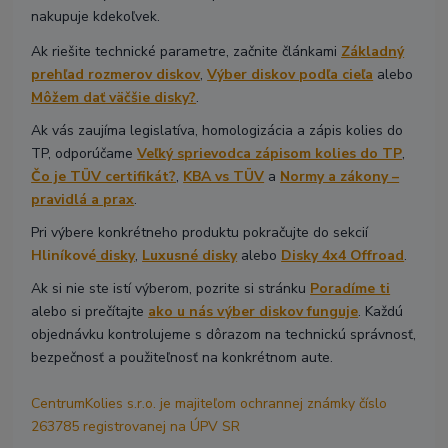
nakupuje kdekoľvek.
Ak riešite technické parametre, začnite článkami
Základný
prehľad rozmerov diskov
,
Výber diskov podľa cieľa
alebo
Môžem dať väčšie disky?
.
Ak vás zaujíma legislatíva, homologizácia a zápis kolies do
TP, odporúčame
Veľký sprievodca zápisom kolies do TP
,
Čo je TÜV certifikát?
,
KBA vs TÜV
a
Normy a zákony –
pravidlá a prax
.
Pri výbere konkrétneho produktu pokračujte do sekcií
Hliníkové
disky
,
Luxusné disky
alebo
Disky 4x4 Offroad
.
Ak si nie ste istí výberom, pozrite si stránku
Poradíme ti
alebo si prečítajte
ako u nás výber diskov funguje
. Každú
objednávku kontrolujeme s dôrazom na technickú správnosť,
bezpečnosť a použiteľnosť na konkrétnom aute.
CentrumKolies s.r.o. je majiteľom ochrannej známky číslo
263785 registrovanej na ÚPV SR