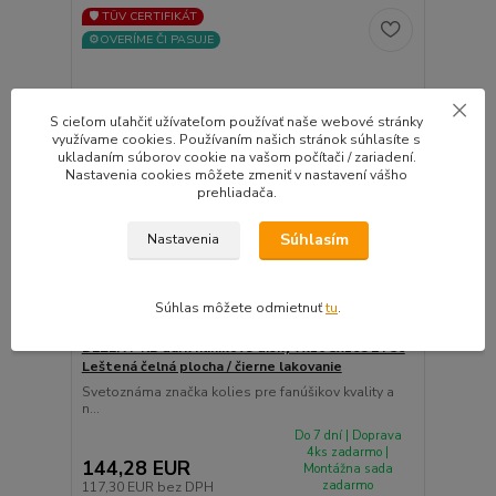
🛡️ TÜV CERTIFIKÁT
⚙️OVERÍME ČI PASUJE
S cieľom uľahčiť užívateľom používať naše webové stránky
využívame cookies. Používaním našich stránok súhlasíte s
ukladaním súborov cookie na vašom počítači / zariadení.
Nastavenia cookies môžete zmeniť v nastavení vášho
prehliadača.
Súhlasím
Nastavenia
Súhlas môžete odmietnuť
tu
.
DEZENT KB dark hliníkové disky 7x16 5x108 ET50
Leštená čelná plocha / čierne lakovanie
Svetoznáma značka kolies pre fanúšikov kvality a
n...
Do 7 dní | Doprava
4ks zadarmo |
144,28 EUR
Montážna sada
zadarmo
117,30 EUR
bez DPH