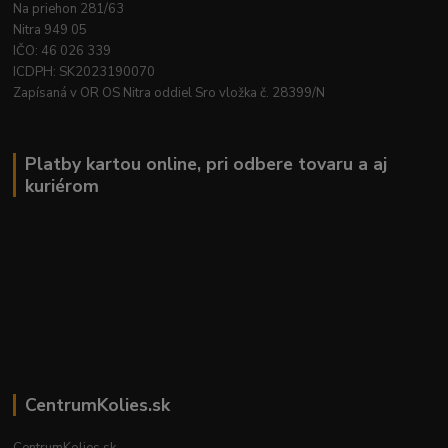
Na priehon 281/63
Nitra 949 05
IČO: 46 026 339
ICDPH: SK2023190070
Zapísaná v OR OS Nitra oddiel Sro vložka č. 28399/N
Platby kartou online, pri odbere tovaru a aj
kuriérom
CentrumKolies.sk
CentrumKolies.sk