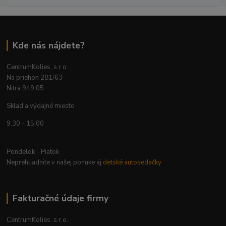
Kde nás nájdete?
CentrumKolies, s.r.o.
Na priehon 281/63
Nitra 949 05
Sklad a výdajné miesto
9.30 - 15.00
Pondelok - Piatok
Neprehliadnite v našej ponuke aj
detské autosedačky
Fakturačné údaje firmy
CentrumKolies, s.r.o.