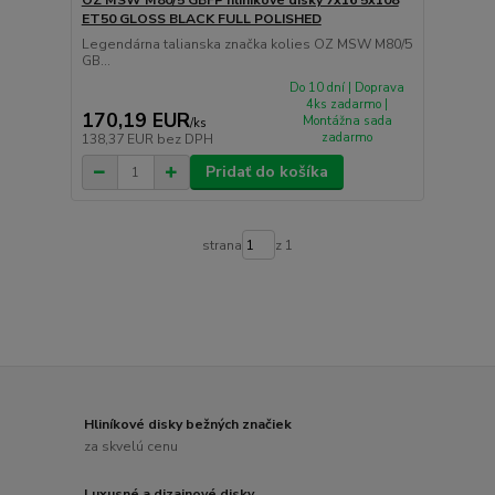
ET50 GLOSS BLACK FULL POLISHED
Legendárna talianska značka kolies OZ MSW M80/5
GB...
Do 10 dní | Doprava
4ks zadarmo |
170,19 EUR
Montážna sada
/
ks
zadarmo
138,37 EUR
bez DPH
Pridať do košíka
strana
z 1
Hliníkové disky bežných značiek
za skvelú cenu
Luxusné a dizajnové disky