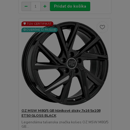
Pridať do košíka
🛡️ TÜV CERTIFIKÁT
⚙️OVERÍME ČI PASUJE
OZ MSW M80/5 GB hliníkové disky 7x16 5x108
ET50 GLOSS BLACK
Legendárna talianska značka kolies OZ MSW M80/5
GB...