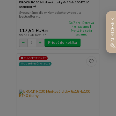
BROCK RC30 hliníkové disky 6x16 4x100 ET40
strieborný
Svetoznáme disky Nemeckého výrobcu a
bestseller v ...
AI MECHANIK
Do 7 dní | Doprava
4ks zadarmo |
117,51 EUR
Montážna sada
/
ks
zadarmo
95,53 EUR
bez DPH
Pridať do košíka
🛡️ TÜV CERTIFIKÁT
⚙️OVERÍME ČI PASUJE