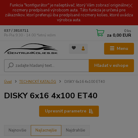
Funkcia "konfigurátor" je našeptávač, ktorý Vám zobrazí originálne
rozmery predpísané výrobcom auta. Táto funkcia je určená pre
zákazníkov, ktorí preferujú iba predpísané rozmery kolies, ktoré uvádza
výrobca auta.
0
ks
037 / 3810711
za
0,00 EUR
Po-Pia 9.30 - 14.00 *letný režim
Menu
Hľadať v eshope
Úvod
TECHNICKÝ KATALÓG
DISKY 6x16 4x100 ET40
DISKY 6x16 4x100 ET40
Upresniť parametre
Najnovšie
Najlacnejšie
Najdrahšie