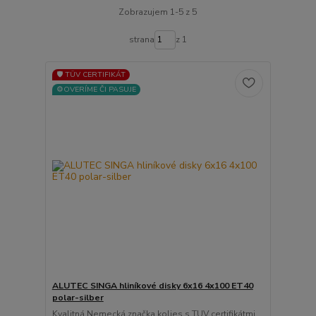
Zobrazujem 1-5 z 5
strana
z 1
🛡️ TÜV CERTIFIKÁT
⚙️OVERÍME ČI PASUJE
ALUTEC SINGA hliníkové disky 6x16 4x100 ET40
polar-silber
Kvalitná Nemecká značka kolies s TUV certifikátmi ...