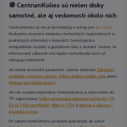
🧭 CentrumKolies sú nielen disky
samotné, ale aj vedomosti okolo nich
CentrumKolies.sk nie je iba katalóg a eshop pre
alu disky
.
Budujeme otvorenú databázu technických, legislatívnych a
praktických informácií o kolesách, homologizácii,
kompatibilite vozidiel a globálnom trhu s diskami. Veríme, že
informovaný zákazník robí lepšie rozhodnutia nech už
nakupuje kdekoľvek.
Ak riešite technické parametre, začnite článkami
Základný
prehľad rozmerov diskov
,
Výber diskov podľa cieľa
alebo
Môžem dať väčšie disky?
.
Ak vás zaujíma legislatíva, homologizácia a zápis kolies do
TP, odporúčame
Veľký sprievodca zápisom kolies do TP
,
Čo je TÜV certifikát?
,
KBA vs TÜV
a
Normy a zákony –
pravidlá a prax
.
Pri výbere konkrétneho produktu pokračujte do sekcií