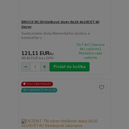
BROCK RC30 hliníkové disky 6x16 4x100 ET40
čierny
Svetoznáme disky Nemeckého výrobcu a
bestseller v ...
Do 7 dní | Doprava
4ks zadarmo |
121,11 EUR
Montážna sada
/
ks
zadarmo
98,46 EUR
bez DPH
Pridať do košíka
🛡️ TÜV CERTIFIKÁT
⚙️OVERÍME ČI PASUJE