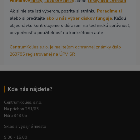
Hliníkové
disky
,
Luxusné disky
alebo
Disky 4x4 Offroad
.
Ak si nie ste istí výberom, pozrite si stránku
Poradíme ti
alebo si prečítajte
ako u nás výber diskov funguje
. Každú
objednávku kontrolujeme s dôrazom na technickú správnosť,
bezpečnosť a použiteľnosť na konkrétnom aute.
CentrumKolies s.r.o. je majiteľom ochrannej známky číslo
263785 registrovanej na ÚPV SR
Kde nás nájdete?
CentrumKolies, s.r.o.
Na priehon 281/63
Nitra 949 05
Sklad a výdajné miesto
9.30 - 15.00