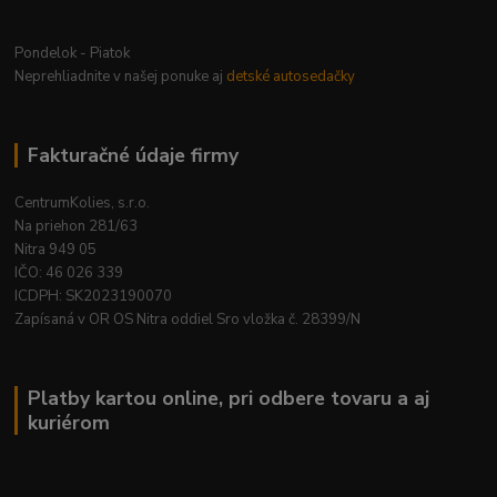
Pondelok - Piatok
Neprehliadnite v našej ponuke aj
detské autosedačky
Fakturačné údaje firmy
CentrumKolies, s.r.o.
Na priehon 281/63
Nitra 949 05
IČO: 46 026 339
ICDPH: SK2023190070
Zapísaná v OR OS Nitra oddiel Sro vložka č. 28399/N
Platby kartou online, pri odbere tovaru a aj
kuriérom