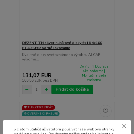
DEZENT TN silver hliníkové disky 6x16 4x100
ET40 Strieborné lakovanie
Kvalitné disky svetoznámeho výrobcu ALCAR
výborne...
Do 7 dní | Doprava
4ks zadarmo |
131,07 EUR
Montážna sada
zadarmo
106,56 EUR
bez DPH
Pridať do košíka
🛡️ TÜV CERTIFIKÁT
⚙️OVERÍME ČI PASUJE
S cieľom uľahčiť užívateľom používať naše webové stránky
využívame cookies. Používaním našich stránok súhlasíte s