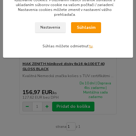
ukladaním súborov cookie na vašom počítači / zariadení.
Nastavenia cookies môžete zmeniť v nastavení vášho
prehliadača.
Súhlasím
Nastavenia
Súhlas môžete odmietnuť
tu
.
MAK ZENITH hliníkové disky 6x16 4x100 ET40
GLOSS BLACK
Kvalitná Nemecká značka kolies s TUV certifikátmi ...
Do 10 dní | Doprava
4ks zadarmo |
156,97 EUR
Montážna sada
/
ks
zadarmo
127,62 EUR
bez DPH
Pridať do košíka
strana
z 1