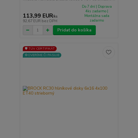
Do 7 dní | Doprava
4ks zadarmo |
113,99 EUR
Montážna sada
/
ks
zadarmo
92,67 EUR
bez DPH
Pridať do košíka
🛡️ TÜV CERTIFIKÁT
⚙️OVERÍME ČI PASUJE