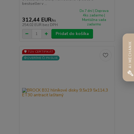
bestseller v ...
Do 7 dní | Doprava
4ks zadarmo |
312,44 EUR
Montážna sada
/
ks
zadarmo
254,02 EUR
bez DPH
Pridať do košíka
AI MECHANIK
🛡️ TÜV CERTIFIKÁT
⚙️OVERÍME ČI PASUJE