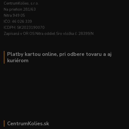
CentrumKolies, s.r.o.
Na priehon 281/63
Nitra 949 05
IČO: 46 026 339
ICDPH: SK2023190070
Zapísaná v OR OS Nitra oddiel Sro vložka č. 28399/N
Platby kartou online, pri odbere tovaru a aj
kuriérom
CentrumKolies.sk