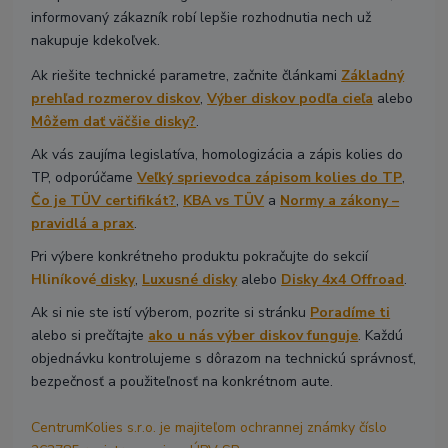
informovaný zákazník robí lepšie rozhodnutia nech už
nakupuje kdekoľvek.
Ak riešite technické parametre, začnite článkami
Základný
prehľad rozmerov diskov
,
Výber diskov podľa cieľa
alebo
Môžem dať väčšie disky?
.
Ak vás zaujíma legislatíva, homologizácia a zápis kolies do
TP, odporúčame
Veľký sprievodca zápisom kolies do TP
,
Čo je TÜV certifikát?
,
KBA vs TÜV
a
Normy a zákony –
pravidlá a prax
.
Pri výbere konkrétneho produktu pokračujte do sekcií
Hliníkové
disky
,
Luxusné disky
alebo
Disky 4x4 Offroad
.
Ak si nie ste istí výberom, pozrite si stránku
Poradíme ti
alebo si prečítajte
ako u nás výber diskov funguje
. Každú
objednávku kontrolujeme s dôrazom na technickú správnosť,
bezpečnosť a použiteľnosť na konkrétnom aute.
CentrumKolies s.r.o. je majiteľom ochrannej známky číslo