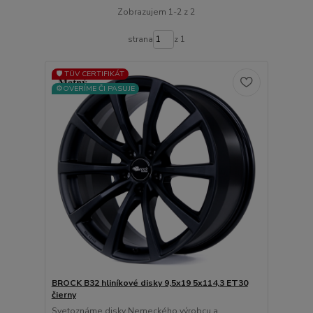
Zobrazujem 1-2 z 2
strana
z 1
🛡️ TÜV CERTIFIKÁT
⚙️OVERÍME ČI PASUJE
BROCK B32 hliníkové disky 9,5x19 5x114,3 ET30
čierny
Svetoznáme disky Nemeckého výrobcu a