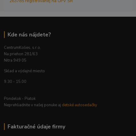
263785 registrovanej na ÚPV SR
Kde nás nájdete?
CentrumKolies, s.r.o.
Na priehon 281/63
Nitra 949 05
Sklad a výdajné miesto
9.30 - 15.00
Pondelok - Piatok
Neprehliadnite v našej ponuke aj
detské autosedačky
Fakturačné údaje firmy