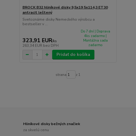
BROCK B32 hliníkové disky 9,5x19 5x114,3 ET30
antracit leštený
Svetoznáme disky Nemeckého výrobcu a
bestseller v ...
Do 7 dní | Doprava
4ks zadarmo |
323,91 EUR
Montážna sada
/
ks
zadarmo
263,34 EUR
bez DPH
Pridať do košíka
strana
z 1
Hliníkové disky bežných značiek
za skvelú cenu