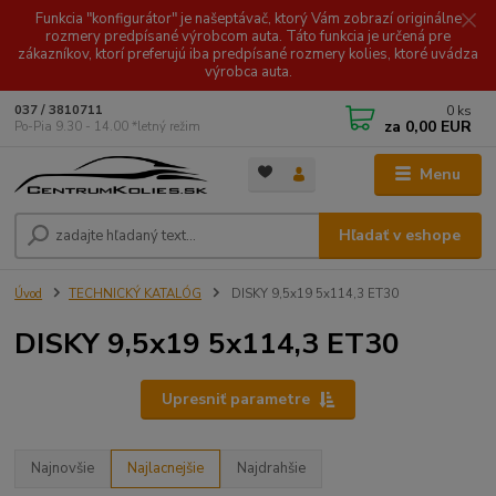
Funkcia "konfigurátor" je našeptávač, ktorý Vám zobrazí originálne
rozmery predpísané výrobcom auta. Táto funkcia je určená pre
zákazníkov, ktorí preferujú iba predpísané rozmery kolies, ktoré uvádza
výrobca auta.
0
ks
037 / 3810711
za
0,00 EUR
Po-Pia 9.30 - 14.00 *letný režim
Menu
Hľadať v eshope
Úvod
TECHNICKÝ KATALÓG
DISKY 9,5x19 5x114,3 ET30
DISKY 9,5x19 5x114,3 ET30
Upresniť parametre
Najnovšie
Najlacnejšie
Najdrahšie