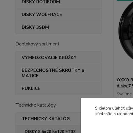
DISKY ROTIFORM
DISKY WOLFRACE
DISKY 3SDM
Doplnkový sortiment
VYMEDZOVACIE KRÚŽKY
BEZPEČNOSTNÉ SKRUTKY a
MATICE
OXXO BE
disky 7
PUKLICE
Kvalitné
OXXO výb
Technické katalógy
S cieľom uľahčiť už
súhlasíte s ukladan
TECHNICKÝ KATALÓG
148,
120,45 
DISKY 8,5x20 5x120 ET33