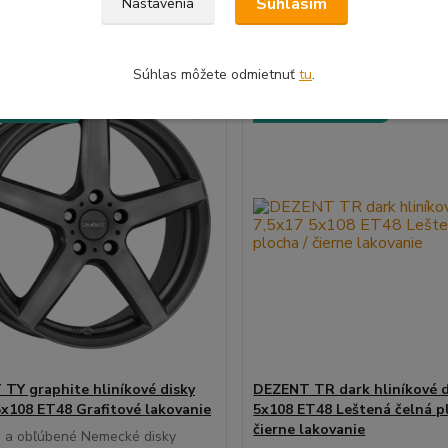
Súhlasím
Nastavenia
Pridať do košíka
Pridať do koš
Súhlas môžete odmietnuť
tu
.
CERTIFIKÁT
🛡️ TÜV CERTIFIKÁT
ME ČI PASUJE
⚙️OVERÍME ČI PASUJE
TY graphite hliníkové disky
DEZENT TR dark hliníkové d
5x108 ET48 Grafitové lakovanie
5x108 ET48 Leštená čelná p
čierne lakovanie
é a obľúbené Nemecké disky