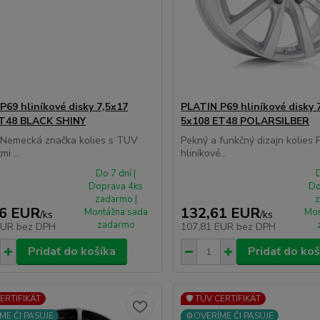
P69 hliníkové disky 7,5x17
PLATIN P69 hliníkové disky 
ET48 BLACK SHINY
5x108 ET48 POLARSILBER
á Nemecká značka kolies s TUV
Pekný a funkčný dizajn kolies
mi ...
hliníkové...
Do 7 dní |
D
Doprava 4ks
Do
zadarmo |
z
16 EUR
132,61 EUR
Montážna sada
Mon
/
ks
/
ks
zadarmo
EUR
bez DPH
107,81 EUR
bez DPH
Pridať do košíka
Pridať do koš
CERTIFIKÁT
🛡️ TÜV CERTIFIKÁT
ME ČI PASUJE
⚙️OVERÍME ČI PASUJE