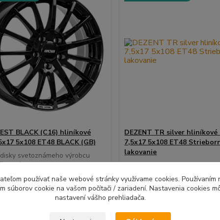
ST BLACK (C16) hliníkové
DEZENT TR silver hliníkové 
,5x17 5x108 ET48 BLACK (GB)
7,5x17 5x108 ET48 Striebor
lakovanie
 disky svetoznámeho výrobcu
ornej...
Do 7 dní |
D
ívateľom používať naše webové stránky využívame cookies. Používaním 
Doprava 4ks
Do
ím súborov cookie na vašom počítači / zariadení. Nastavenia cookies m
zadarmo |
z
nastavení vášho prehliadača.
15 EUR
150,37 EUR
Montážna sada
Mon
/
ks
zadarmo
EUR
bez DPH
122,25 EUR
bez DPH