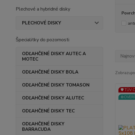
Plechové a hybridné disky
Povrc
PLECHOVÉ DISKY
ant
Špecialitky do pozornosti
ODĽAHČENÉ DISKY AUTEC A
Najnov
MOTEC
ODĽAHČENÉ DISKY BOLA
Zobrazuje
ODĽAHČENÉ DISKY TOMASON
🛡️ TÜV 
⚙️OVERÍ
ODĽAHČENÉ DISKY ALUTEC
ODĽAHČENÉ DISKY TEC
ODĽAHČENÉ DISKY
BARRACUDA