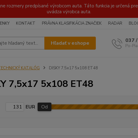
lne rozmery predpísané výrobcom auta. Táto funkcia je určená pre 
uvádza výrobca auta.
ENKY
KONTAKT
PRÁVNA KLASIFIKÁCIA ZNAČIEK
RADAR
BLO
037 
Hľadať v eshope
Po-Pia
TECHNICKÝ KATALÓG
DISKY 7,5x17 5x108 ET48
Y 7,5x17 5x108 ET48
EUR
Od