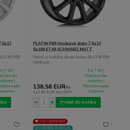
7,5x17
PLATIN P69 hliníkové disky 7,5x17
5x108 ET48 SCHWARZ MATT
 PLATIN P69
Pekný a funkčný dizajn kolies PLATIN P69
hliníkové...
o 7 dní |
Do 7 dní |
prava 4ks
Doprava 4ks
adarmo |
zadarmo |
138,58 EUR
tážna sada
Montážna sada
/
ks
zadarmo
zadarmo
112,66 EUR
bez DPH
íka
Pridať do košíka
🛡️ TÜV CERTIFIKÁT
⚙️OVERÍME ČI PASUJE