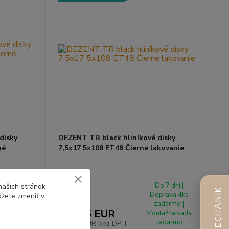
disky
DEZENT TR black hliníkové disky
né
7,5x17 5x108 ET48 Čierne lakovanie
o 7 dní |
Do 7 dní |
našich stránok
AI MECHANIK
prava 4ks
Doprava 4ks
ôžete zmeniť v
adarmo |
zadarmo |
155,45 EUR
tážna sada
Montážna sada
zadarmo
zadarmo
126,38 EUR
bez DPH