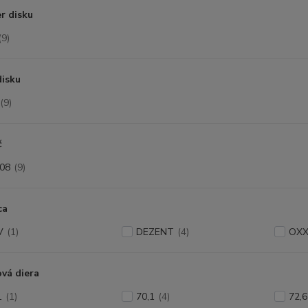
r disku
(9)
disku
(9)
č
08
(9)
ca
V
(1)
DEZENT
(4)
OX
vá diera
1
(1)
70,1
(4)
72,6