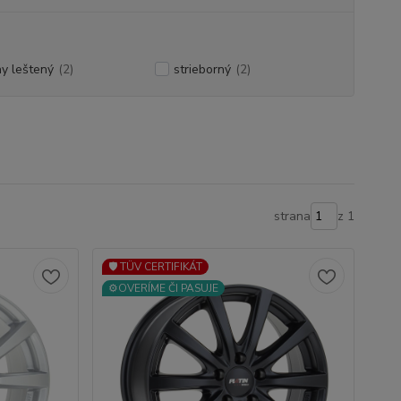
ny leštený
(2)
strieborný
(2)
strana
z 1
🛡️ TÜV CERTIFIKÁT
⚙️OVERÍME ČI PASUJE