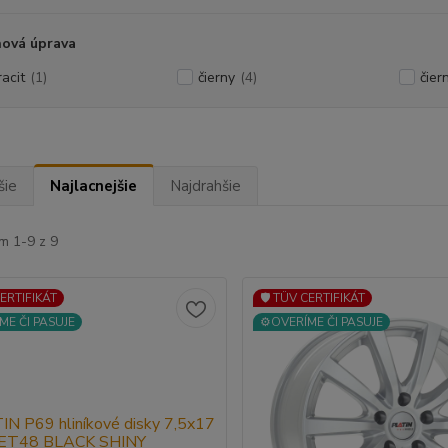
hová úprava
racit
(1)
čierny
(4)
čier
šie
Najlacnejšie
Najdrahšie
m 1-9 z 9
CERTIFIKÁT
🛡️ TÜV CERTIFIKÁT
ME ČI PASUJE
⚙️OVERÍME ČI PASUJE