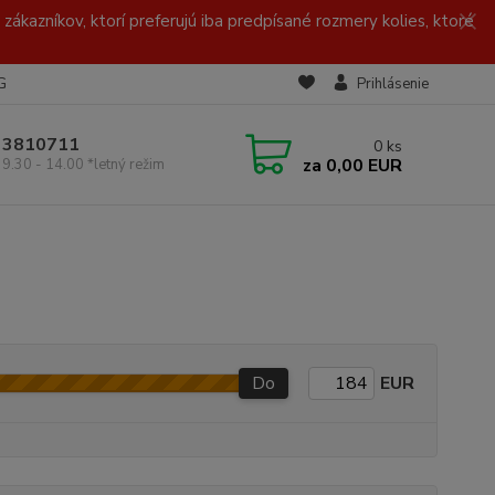
zákazníkov, ktorí preferujú iba predpísané rozmery kolies, ktoré
G
Prihlásenie
/ 3810711
0
ks
za
0,00 EUR
 9.30 - 14.00 *letný režim
Do
EUR