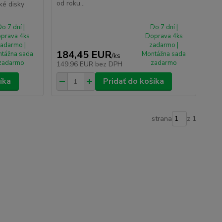
od roku...
ké disky
o 7 dní |
Do 7 dní |
prava 4ks
Doprava 4ks
adarmo |
zadarmo |
184,45 EUR
tážna sada
Montážna sada
/
ks
zadarmo
zadarmo
149,96 EUR
bez DPH
íka
Pridať do košíka
strana
z 1