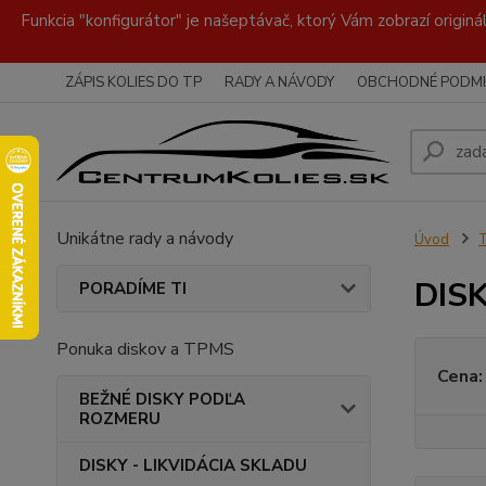
Funkcia "konfigurátor" je našeptávač, ktorý Vám zobrazí originá
ZÁPIS KOLIES DO TP
RADY A NÁVODY
OBCHODNÉ PODMI
Unikátne rady a návody
Úvod
DISK
PORADÍME TI
Ponuka diskov a TPMS
Cena:
BEŽNÉ DISKY PODĽA
ROZMERU
DISKY - LIKVIDÁCIA SKLADU