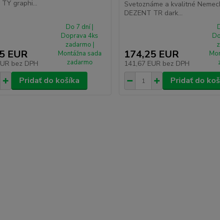
TY graphi...
Svetoznáme a kvalitné Nemec
DEZENT TR dark...
Do 7 dní |
D
Doprava 4ks
Do
zadarmo |
z
55 EUR
174,25 EUR
Montážna sada
Mon
zadarmo
EUR
bez DPH
141,67 EUR
bez DPH
Pridať do košíka
Pridať do koš