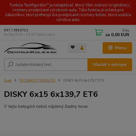
Funkcia "konfigurátor" je našeptávač, ktorý Vám zobrazí originálne
rozmery predpísané výrobcom auta. Táto funkcia je určená pre
zákazníkov, ktorí preferujú iba predpísané rozmery kolies, ktoré uvádza
výrobca auta.
0
ks
037 / 3810711
za
0,00 EUR
Po-Pia 9.30 - 14.00 *letný režim
Menu
Hľadať v eshope
Úvod
TECHNICKÝ KATALÓG
DISKY 6x15 6x139,7 ET6
DISKY 6x15 6x139,7 ET6
V tejto kategórii nebol nájdený žiadny tovar.