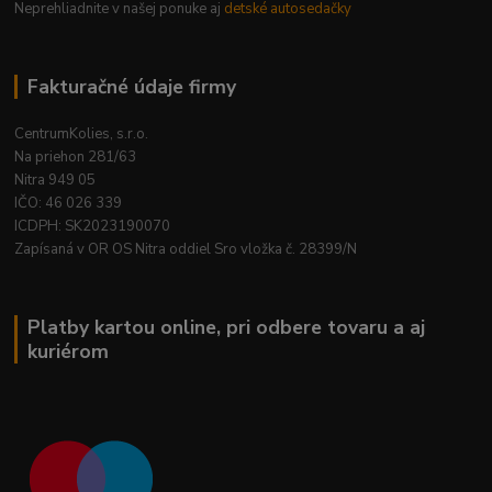
Neprehliadnite v našej ponuke aj
detské autosedačky
Fakturačné údaje firmy
CentrumKolies, s.r.o.
Na priehon 281/63
Nitra 949 05
IČO: 46 026 339
ICDPH: SK2023190070
Zapísaná v OR OS Nitra oddiel Sro vložka č. 28399/N
Platby kartou online, pri odbere tovaru a aj
kuriérom