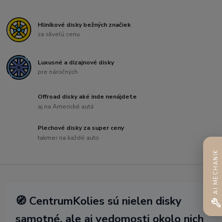
Hliníkové disky bežných značiek
za skvelú cenu
Luxusné a dizajnové disky
pre náročných
Offroad disky aké inde nenájdete
aj na Americké autá
Plechové disky za super ceny
takmer na každé auto
AI MECHANIK
🧭 CentrumKolies sú nielen disky
samotné, ale aj vedomosti okolo nich