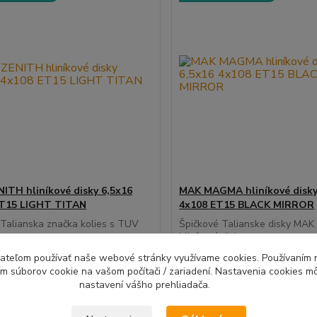
ITH hliníkové disky 6,5x16
MAK MAGMA hliníkové disky
ET15 LIGHT TITAN
4x108 ET15 BLACK MIRROR
 Talianska značka kolies s TUV
Špičkové Talianske disky M
m...
hliníkové disky...
Do 10 dní |
D
ívateľom používať naše webové stránky využívame cookies. Používaním 
Doprava 4ks
Do
ím súborov cookie na vašom počítači / zariadení. Nastavenia cookies m
zadarmo |
z
nastavení vášho prehliadača.
08 EUR
186,47 EUR
Montážna sada
Mon
/
ks
/
ks
zadarmo
EUR
bez DPH
151,60 EUR
bez DPH