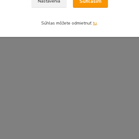
Súhlasím
Nastavenia
Pridať do košíka
Pridať do koš
Súhlas môžete odmietnuť
tu
.