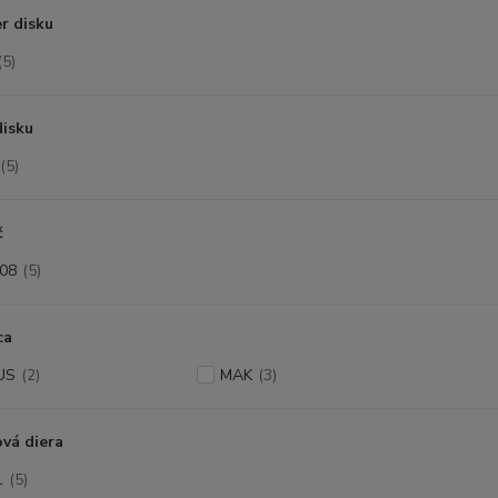
r disku
(5)
disku
(5)
č
08
(5)
ca
US
(2)
MAK
(3)
vá diera
1
(5)