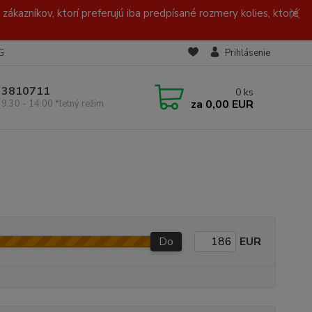
zákazníkov, ktorí preferujú iba predpísané rozmery kolies, ktoré
G
Prihlásenie
/ 3810711
0
ks
za
0,00 EUR
 9.30 - 14.00 *letný režim
Do
EUR