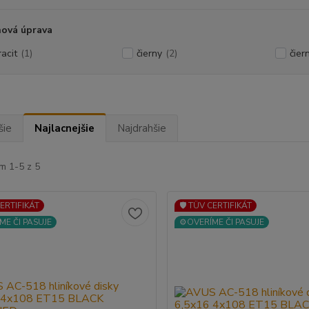
hová úprava
racit
(1)
čierny
(2)
čier
šie
Najlacnejšie
Najdrahšie
m 1-5 z 5
CERTIFIKÁT
🛡️ TÜV CERTIFIKÁT
ME ČI PASUJE
⚙️OVERÍME ČI PASUJE