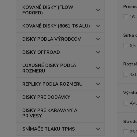
Prieme
KOVANÉ DISKY (FLOW
FORGED)
16
KOVANÉ DISKY (6061 T6 ALU)
Šírka 
DISKY PODĽA VÝROBCOV
6,5
DISKY OFFROAD
Rozte
LUXUSNÉ DISKY PODĽA
ROZMERU
4x1
REPLIKY PODĽA ROZMERU
Výrob
DISKY PRE DODÁVKY
AV
DISKY PRE KARAVANY A
PRÍVESY
Stredo
SNÍMAČE TLAKU TPMS
65,