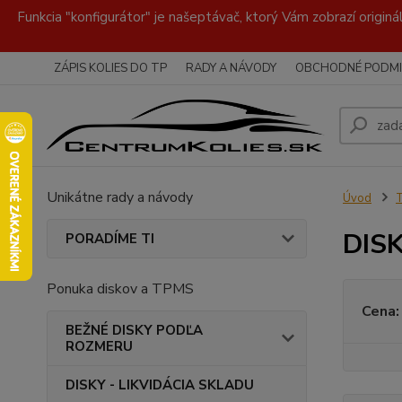
Funkcia "konfigurátor" je našeptávač, ktorý Vám zobrazí originá
ZÁPIS KOLIES DO TP
RADY A NÁVODY
OBCHODNÉ PODMI
Unikátne rady a návody
Úvod
DISK
PORADÍME TI
Ponuka diskov a TPMS
Cena:
BEŽNÉ DISKY PODĽA
ROZMERU
DISKY - LIKVIDÁCIA SKLADU