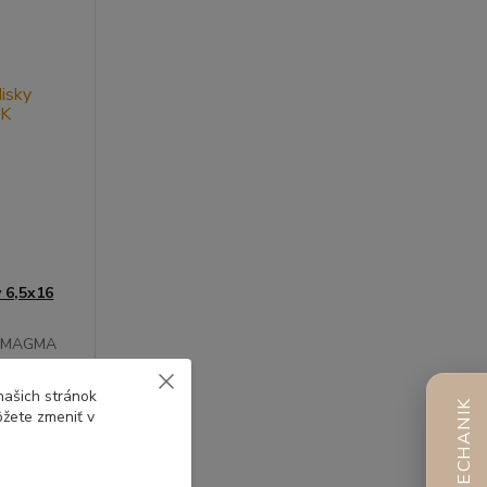
 6,5x16
AK MAGMA
o 10 dní |
našich stránok
AI MECHANIK
prava 4ks
ôžete zmeniť v
adarmo |
tážna sada
zadarmo