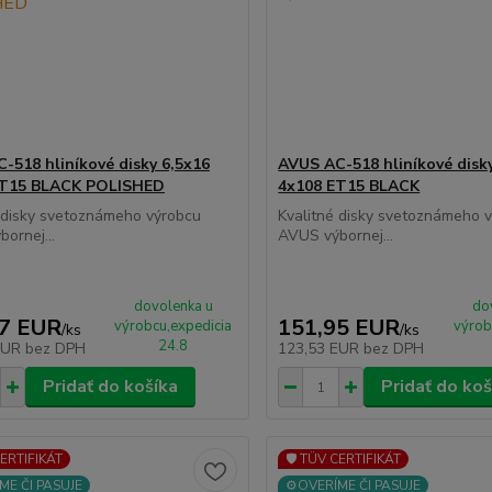
-518 hliníkové disky 6,5x16
AVUS AC-518 hliníkové disk
ET15 BLACK POLISHED
4x108 ET15 BLACK
 disky svetoznámeho výrobcu
Kvalitné disky svetoznámeho 
ornej...
AVUS výbornej...
dovolenka u
do
57 EUR
151,95 EUR
výrobcu,expedicia
výrob
/
ks
/
ks
24.8
EUR
bez DPH
123,53 EUR
bez DPH
Pridať do košíka
Pridať do koš
CERTIFIKÁT
🛡️ TÜV CERTIFIKÁT
ME ČI PASUJE
⚙️OVERÍME ČI PASUJE