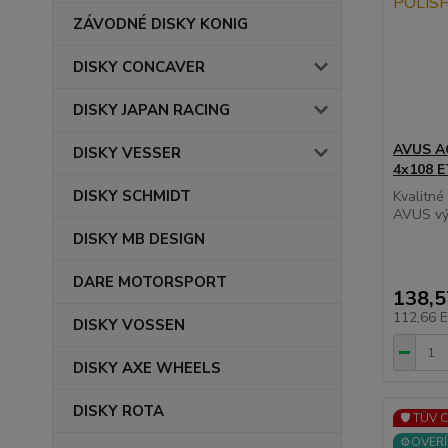
ZÁVODNÉ DISKY KONIG
DISKY CONCAVER
DISKY JAPAN RACING
AVUS AC
DISKY VESSER
4x108 
DISKY SCHMIDT
Kvalitné
AVUS výb
DISKY MB DESIGN
DARE MOTORSPORT
138,
112,66 
DISKY VOSSEN
DISKY AXE WHEELS
DISKY ROTA
🛡️ TÜV 
⚙️OVERÍ