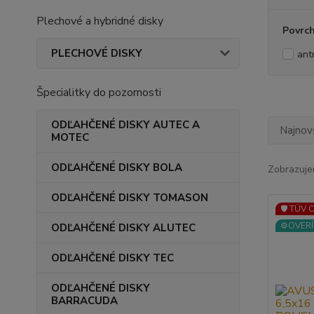
Plechové a hybridné disky
Povrc
PLECHOVÉ DISKY
ant
Špecialitky do pozornosti
ODĽAHČENÉ DISKY AUTEC A
Najnov
MOTEC
ODĽAHČENÉ DISKY BOLA
Zobrazuje
ODĽAHČENÉ DISKY TOMASON
🛡️ TÜV 
⚙️OVERÍ
ODĽAHČENÉ DISKY ALUTEC
ODĽAHČENÉ DISKY TEC
ODĽAHČENÉ DISKY
BARRACUDA