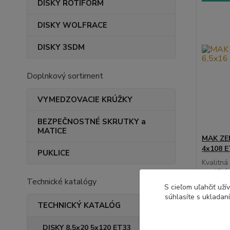
DISKY ROTIFORM
DISKY WOLFRACE
DISKY 3SDM
Doplnkový sortiment
VYMEDZOVACIE KRÚŽKY
BEZPEČNOSTNÉ SKRUTKY a
MATICE
MAK ZEN
4x108 
PUKLICE
Kvalitná
certifikát
Technické katalógy
S cieľom uľahčiť už
súhlasíte s ukladan
TECHNICKÝ KATALÓG
159,
129,33 
DISKY 8,5x20 5x120 ET33