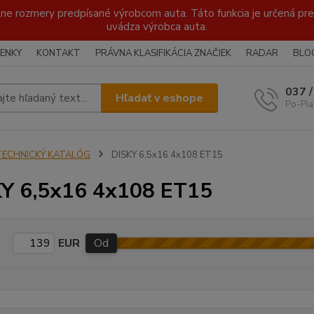
lne rozmery predpísané výrobcom auta. Táto funkcia je určená pre 
uvádza výrobca auta.
ENKY
KONTAKT
PRÁVNA KLASIFIKÁCIA ZNAČIEK
RADAR
BLO
037 
Hľadať v eshope
Po-Pia
TECHNICKÝ KATALÓG
DISKY 6,5x16 4x108 ET15
Y 6,5x16 4x108 ET15
EUR
Od