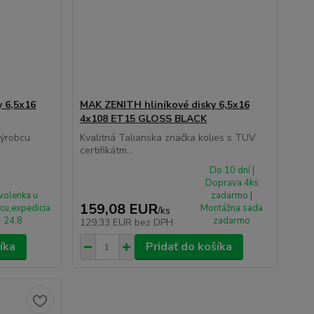
y 6,5x16
MAK ZENITH hliníkové disky 6,5x16
4x108 ET15 GLOSS BLACK
výrobcu
Kvalitná Talianska značka kolies s TUV
certifikátm...
Do 10 dní |
Doprava 4ks
volenka u
zadarmo |
159,08 EUR
cu,expedicia
Montážna sada
/
ks
24.8
zadarmo
129,33 EUR
bez DPH
íka
Pridať do košíka