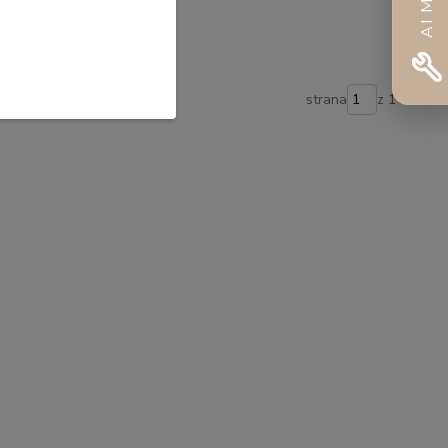
íka
strana
z 1