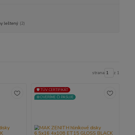
ny leštený
(2)
strana
z 1
🛡️ TÜV CERTIFIKÁT
⚙️OVERÍME ČI PASUJE