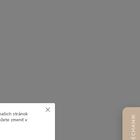
našich stránok
AI MECHANIK
ôžete zmeniť v