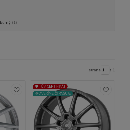
eborný
(1)
strana
z 1
🛡️ TÜV CERTIFIKÁT
⚙️OVERÍME ČI PASUJE