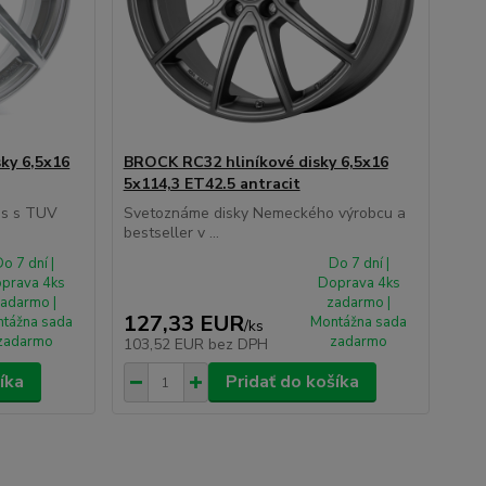
ky 6,5x16
BROCK RC32 hliníkové disky 6,5x16
5x114,3 ET42.5 antracit
es s TUV
Svetoznáme disky Nemeckého výrobcu a
bestseller v ...
o 7 dní |
Do 7 dní |
prava 4ks
Doprava 4ks
adarmo |
zadarmo |
127,33 EUR
tážna sada
Montážna sada
/
ks
zadarmo
zadarmo
103,52 EUR
bez DPH
íka
Pridať do košíka