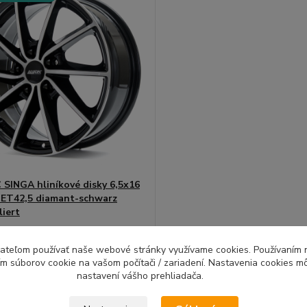
SINGA hliníkové disky 6,5x16
 ET42,5 diamant-schwarz
liert
á Nemecká značka kolies s TUV
mi ...
ívateľom používať naše webové stránky využívame cookies. Používaním 
ím súborov cookie na vašom počítači / zariadení. Nastavenia cookies m
Do 7 dní |
Doprava 4ks
nastavení vášho prehliadača.
zadarmo |
27 EUR
Montážna sada
/
ks