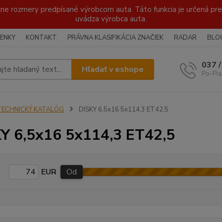
lne rozmery predpísané výrobcom auta. Táto funkcia je určená pre 
uvádza výrobca auta.
ENKY
KONTAKT
PRÁVNA KLASIFIKÁCIA ZNAČIEK
RADAR
BLO
037 
Hľadať v eshope
Po-Pia
TECHNICKÝ KATALÓG
DISKY 6,5x16 5x114,3 ET42,5
Y 6,5x16 5x114,3 ET42,5
EUR
Od