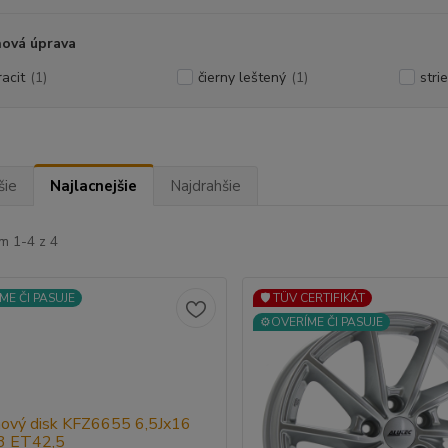
hová úprava
racit
(1)
čierny leštený
(1)
stri
šie
Najlacnejšie
Najdrahšie
m 1-4 z 4
ME ČI PASUJE
🛡️ TÜV CERTIFIKÁT
⚙️OVERÍME ČI PASUJE