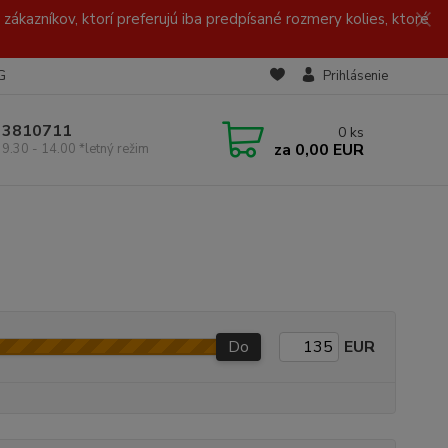
zákazníkov, ktorí preferujú iba predpísané rozmery kolies, ktoré
G
Prihlásenie
/ 3810711
0
ks
za
0,00 EUR
 9.30 - 14.00 *letný režim
Do
EUR