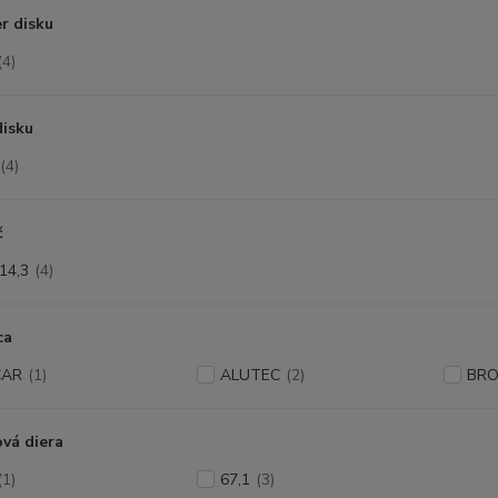
r disku
(4)
disku
(4)
č
14,3
(4)
ca
CAR
(1)
ALUTEC
(2)
BRO
vá diera
(1)
67,1
(3)