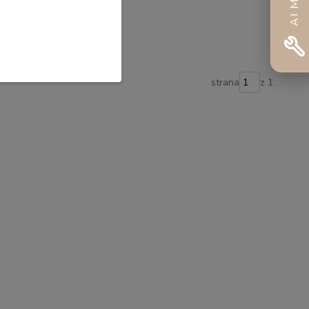
strana
z 1