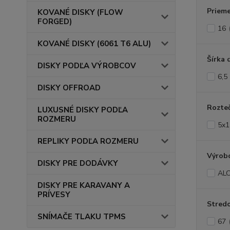
Prieme
KOVANÉ DISKY (FLOW
FORGED)
16
KOVANÉ DISKY (6061 T6 ALU)
Šírka 
DISKY PODĽA VÝROBCOV
6,5
DISKY OFFROAD
Rozte
LUXUSNÉ DISKY PODĽA
ROZMERU
5x1
REPLIKY PODĽA ROZMERU
Výrob
DISKY PRE DODÁVKY
AL
DISKY PRE KARAVANY A
PRÍVESY
Stredo
SNÍMAČE TLAKU TPMS
67