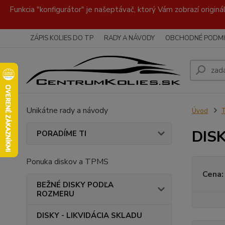
Funkcia "konfigurátor" je našeptávač, ktorý Vám zobrazí originá
ZÁPIS KOLIES DO TP
RADY A NÁVODY
OBCHODNÉ PODMI
Unikátne rady a návody
Úvod
DISK
PORADÍME TI
Ponuka diskov a TPMS
Cena:
BEŽNÉ DISKY PODĽA
ROZMERU
DISKY - LIKVIDÁCIA SKLADU