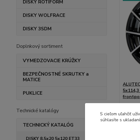
DISKY ROTIFORM
DISKY WOLFRACE
DISKY 3SDM
Doplnkový sortiment
VYMEDZOVACIE KRÚŽKY
BEZPEČNOSTNÉ SKRUTKY a
MATICE
ALUTEC 
5x114,3
PUKLICE
frontpo
Kvalitn
Technické katalógy
certifikát
S cieľom uľahčiť už
súhlasíte s ukladan
TECHNICKÝ KATALÓG
135,
DISKY 8,5x20 5x120 ET33