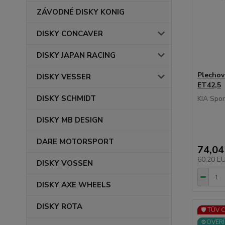
ZÁVODNÉ DISKY KONIG
DISKY CONCAVER
DISKY JAPAN RACING
Plechov
DISKY VESSER
ET42,5
DISKY SCHMIDT
KIA Spor
DISKY MB DESIGN
DARE MOTORSPORT
74,04
60,20 E
DISKY VOSSEN
DISKY AXE WHEELS
DISKY ROTA
🛡️ TÜV 
⚙️OVERÍ