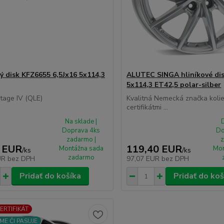
ý disk KFZ6655 6,5Jx16 5x114,3
ALUTEC SINGA hliníkové dis
5x114,3 ET42,5 polar-silber
tage IV (QLE)
Kvalitná Nemecká značka koli
certifikátmi ...
Na sklade |
D
Doprava 4ks
Do
zadarmo |
z
 EUR
119,40 EUR
Montážna sada
Mon
/
ks
/
ks
zadarmo
UR
bez DPH
97,07 EUR
bez DPH
Pridať do košíka
Pridať do koš
CERTIFIKÁT
ME ČI PASUJE