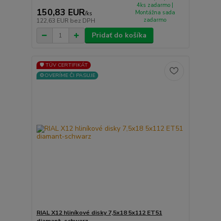
4ks zadarmo |
150,83 EUR
Montážna sada
/
ks
zadarmo
122,63 EUR
bez DPH
Pridať do košíka
🛡️ TÜV CERTIFIKÁT
⚙️OVERÍME ČI PASUJE
RIAL X12 hliníkové disky 7,5x18 5x112 ET51
diamant-schwarz