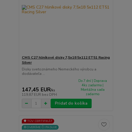
CMS C27 hliníkové disky 7,5x18 5x112 ET51 Racing
Silver
Disky svetoznámeho Nemeckého výrobcu a
dodávateľa ...
Do 7 dní | Doprava
4ks zadarmo |
147,45 EUR
Montážna sada
/
ks
zadarmo
119,87 EUR
bez DPH
Pridať do košíka
🛡️ TÜV CERTIFIKÁT
⚙️OVERÍME ČI PASUJE