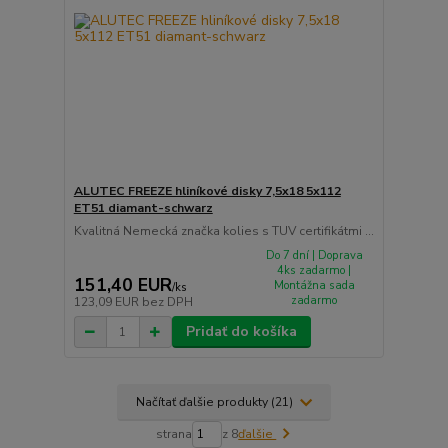
ALUTEC FREEZE hliníkové disky 7,5x18 5x112
ET51 diamant-schwarz
Kvalitná Nemecká značka kolies s TUV certifikátmi ...
Do 7 dní | Doprava
4ks zadarmo |
151,40 EUR
Montážna sada
/
ks
zadarmo
123,09 EUR
bez DPH
Pridať do košíka
Načítať ďalšie produkty (21)
strana
z 8
ďalšie