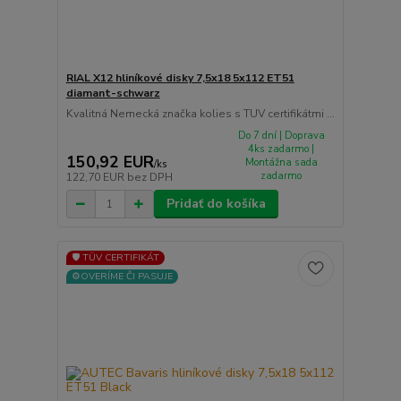
RIAL X12 hliníkové disky 7,5x18 5x112 ET51
diamant-schwarz
Kvalitná Nemecká značka kolies s TUV certifikátmi ...
Do 7 dní | Doprava
4ks zadarmo |
150,92 EUR
Montážna sada
/
ks
zadarmo
122,70 EUR
bez DPH
Pridať do košíka
🛡️ TÜV CERTIFIKÁT
⚙️OVERÍME ČI PASUJE