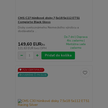
CMS C27 hliníkové disky 7,5x18 5x112 ET51
Complete Black Gloss
Disky svetoznámeho Nemeckého výrobcu a
dodávateľa ...
Do 7 dní | Doprava
4ks zadarmo |
149,60 EUR
Montážna sada
/
ks
zadarmo
121,63 EUR
bez DPH
Pridať do košíka
🛡️ TÜV CERTIFIKÁT
⚙️OVERÍME ČI PASUJE