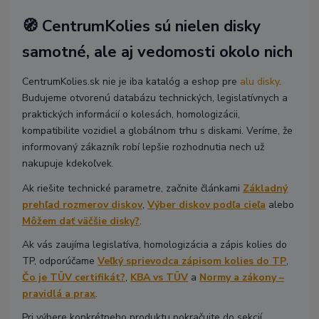
🧭 CentrumKolies sú nielen disky
samotné, ale aj vedomosti okolo nich
CentrumKolies.sk nie je iba katalóg a eshop pre
alu disky
.
Budujeme otvorenú databázu technických, legislatívnych a
praktických informácií o kolesách, homologizácii,
kompatibilite vozidiel a globálnom trhu s diskami. Veríme, že
informovaný zákazník robí lepšie rozhodnutia nech už
nakupuje kdekoľvek.
Ak riešite technické parametre, začnite článkami
Základný
prehľad rozmerov diskov
,
Výber diskov podľa cieľa
alebo
Môžem dať väčšie disky?
.
Ak vás zaujíma legislatíva, homologizácia a zápis kolies do
TP, odporúčame
Veľký sprievodca zápisom kolies do TP
,
Čo je TÜV certifikát?
,
KBA vs TÜV
a
Normy a zákony –
pravidlá a prax
.
Pri výbere konkrétneho produktu pokračujte do sekcií