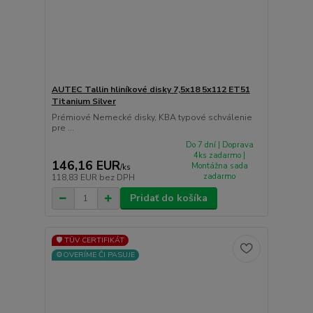
AUTEC Tallin hliníkové disky 7,5x18 5x112 ET51
Titanium Silver
Prémiové Nemecké disky, KBA typové schválenie
pre ...
Do 7 dní | Doprava
4ks zadarmo |
146,16 EUR
Montážna sada
/
ks
zadarmo
118,83 EUR
bez DPH
Pridať do košíka
🛡️ TÜV CERTIFIKÁT
⚙️OVERÍME ČI PASUJE