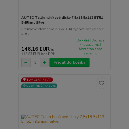
AUTEC Tallin hliníkové disky 7,5x18 5x112 ET51
Brilliant Silver
Prémiové Nemecké disky, KBA typové schválenie
pre ...
Do 7 dní | Doprava
4ks zadarmo |
146,16 EUR
Montážna sada
/
ks
zadarmo
118,83 EUR
bez DPH
Pridať do košíka
🛡️ TÜV CERTIFIKÁT
⚙️OVERÍME ČI PASUJE