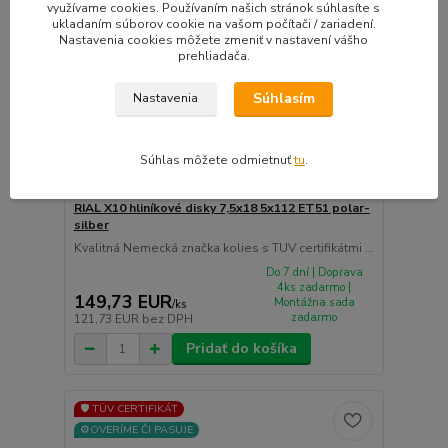
využívame cookies. Používaním našich stránok súhlasíte s
ukladaním súborov cookie na vašom počítači / zariadení.
Nastavenia cookies môžete zmeniť v nastavení vášho
prehliadača.
Súhlasím
Nastavenia
Súhlas môžete odmietnuť
tu
.
RIAL X10 hliníkové disky 7,5x18 5x112 ET51 polar-
silber
Kvalitná Nemecká značka kolies s TUV certifikátmi ...
Do 7 dní | Doprava
4ks zadarmo |
149,73 EUR
Montážna sada
/
ks
zadarmo
121,73 EUR
bez DPH
Pridať do košíka
🛡️ TÜV CERTIFIKÁT
⚙️OVERÍME ČI PASUJE