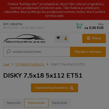
Funkcia "konfigurátor" je našeptávač, ktorý Vám zobrazí originálne
rozmery predpísané výrobcom auta. Táto funkcia je určená pre
zákazníkov, ktorí preferujú iba predpísané rozmery kolies, ktoré uvádza
výrobca auta.
0
ks
037 / 3810711
za
0,00 EUR
Po-Pia 9.30 - 14.00 *letný režim
Menu
Hľadať v eshope
Úvod
TECHNICKÝ KATALÓG
DISKY 7,5x18 5x112 ET51
DISKY 7,5x18 5x112 ET51
Upresniť parametre
Najnovšie
Najlacnejšie
Najdrahšie