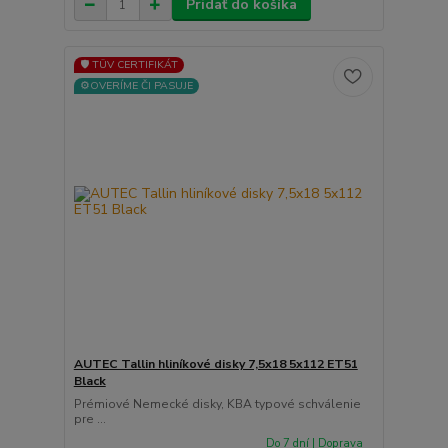
Pridať do košíka
🛡️ TÜV CERTIFIKÁT
⚙️OVERÍME ČI PASUJE
AUTEC Tallin hliníkové disky 7,5x18 5x112 ET51
Black
Prémiové Nemecké disky, KBA typové schválenie
pre ...
Do 7 dní | Doprava