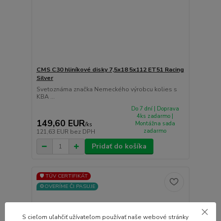
CMS C30 hliníkové disky 7,5x18 5x112 ET51 Racing
Silver
Svetoznáma značka Nemeckého výrobcu kolies s
KBA ...
Do 7 dní | Doprava
4ks zadarmo |
149,60 EUR
Montážna sada
/
ks
zadarmo
121,63 EUR
bez DPH
Pridať do košíka
🛡️ TÜV CERTIFIKÁT
⚙️OVERÍME ČI PASUJE
S cieľom uľahčiť užívateľom používať naše webové stránky