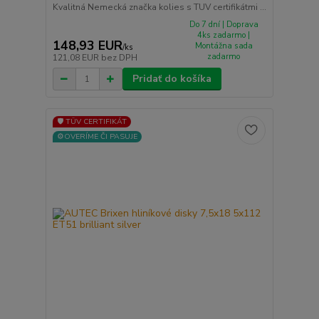
Kvalitná Nemecká značka kolies s TUV certifikátmi ...
Do 7 dní | Doprava
4ks zadarmo |
148,93 EUR
Montážna sada
/
ks
zadarmo
121,08 EUR
bez DPH
Pridať do košíka
🛡️ TÜV CERTIFIKÁT
⚙️OVERÍME ČI PASUJE