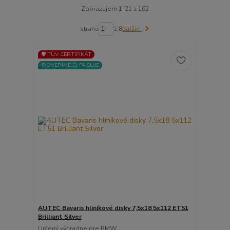
Zobrazujem 1-21 z 162
strana
z 8
ďalšie
🛡️ TÜV CERTIFIKÁT
⚙️OVERÍME ČI PASUJE
AUTEC Bavaris hliníkové disky 7,5x18 5x112 ET51
Brilliant Silver
Určený výhradne pre BMW