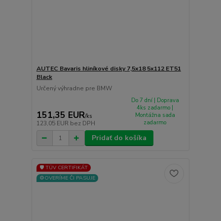
AUTEC Bavaris hliníkové disky 7,5x18 5x112 ET51
Black
Určený výhradne pre BMW
Do 7 dní | Doprava
4ks zadarmo |
151,35 EUR
Montážna sada
/
ks
zadarmo
123,05 EUR
bez DPH
Pridať do košíka
🛡️ TÜV CERTIFIKÁT
⚙️OVERÍME ČI PASUJE