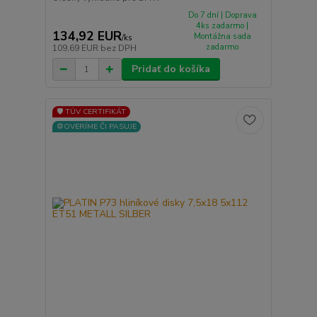
Do 7 dní | Doprava
4ks zadarmo |
134,92 EUR
Montážna sada
/
ks
zadarmo
109,69 EUR
bez DPH
Pridať do košíka
🛡️ TÜV CERTIFIKÁT
⚙️OVERÍME ČI PASUJE