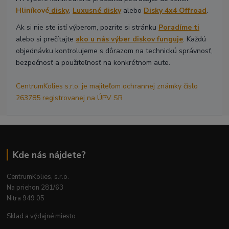
Hliníkové
disky
,
Luxusné disky
alebo
Disky 4x4 Offroad
.
Ak si nie ste istí výberom, pozrite si stránku
Poradíme ti
alebo si prečítajte
ako u nás výber diskov funguje
. Každú
objednávku kontrolujeme s dôrazom na technickú správnosť,
bezpečnosť a použiteľnosť na konkrétnom aute.
CentrumKolies s.r.o. je majiteľom ochrannej známky číslo
263785 registrovanej na ÚPV SR
Kde nás nájdete?
CentrumKolies, s.r.o.
Na priehon 281/63
Nitra 949 05
Sklad a výdajné miesto