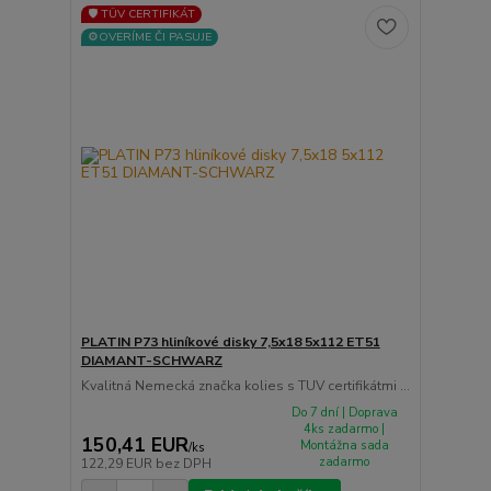
🛡️ TÜV CERTIFIKÁT
⚙️OVERÍME ČI PASUJE
PLATIN P73 hliníkové disky 7,5x18 5x112 ET51
DIAMANT-SCHWARZ
Kvalitná Nemecká značka kolies s TUV certifikátmi ...
Do 7 dní | Doprava
4ks zadarmo |
150,41 EUR
Montážna sada
/
ks
zadarmo
122,29 EUR
bez DPH