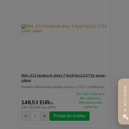
RIAL X12 hliníkové disky 7,5x18 5x112 ET51 polar-
silber
Kvalitná Nemecká značka kolies s TUV certifikátmi ...
AI MECHANIK
Do 7 dní | Doprava
4ks zadarmo |
148,53 EUR
Montážna sada
/
ks
zadarmo
120,76 EUR
bez DPH
Pridať do košíka