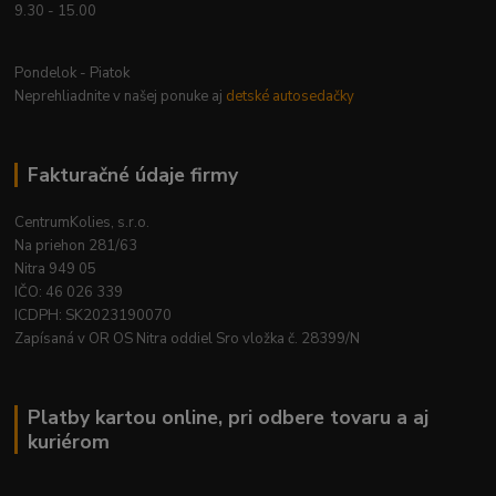
9.30 - 15.00
Pondelok - Piatok
Neprehliadnite v našej ponuke aj
detské autosedačky
Fakturačné údaje firmy
CentrumKolies, s.r.o.
Na priehon 281/63
Nitra 949 05
IČO: 46 026 339
ICDPH: SK2023190070
Zapísaná v OR OS Nitra oddiel Sro vložka č. 28399/N
Platby kartou online, pri odbere tovaru a aj
kuriérom