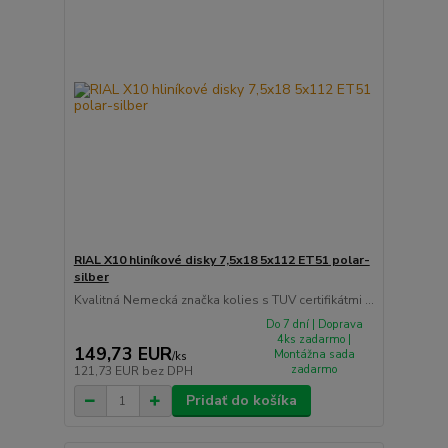
RIAL X10 hliníkové disky 7,5x18 5x112 ET51 polar-
silber
Kvalitná Nemecká značka kolies s TUV certifikátmi ...
Do 7 dní | Doprava
4ks zadarmo |
149,73 EUR
Montážna sada
/
ks
zadarmo
121,73 EUR
bez DPH
Pridať do košíka