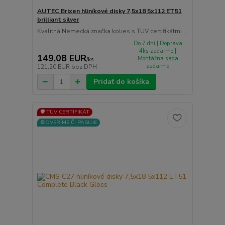
AUTEC Brixen hliníkové disky 7,5x18 5x112 ET51
brilliant silver
Kvalitná Nemecká značka kolies s TUV certifikátmi ...
Do 7 dní | Doprava
4ks zadarmo |
149,08 EUR
Montážna sada
/
ks
zadarmo
121,20 EUR
bez DPH
Pridať do košíka
🛡️ TÜV CERTIFIKÁT
⚙️OVERÍME ČI PASUJE