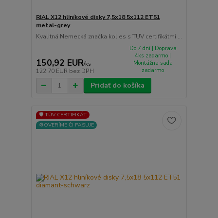
RIAL X12 hliníkové disky 7,5x18 5x112 ET51
metal-grey
Kvalitná Nemecká značka kolies s TUV certifikátmi ...
Do 7 dní | Doprava
4ks zadarmo |
150,92 EUR
Montážna sada
/
ks
zadarmo
122,70 EUR
bez DPH
Pridať do košíka
🛡️ TÜV CERTIFIKÁT
⚙️OVERÍME ČI PASUJE