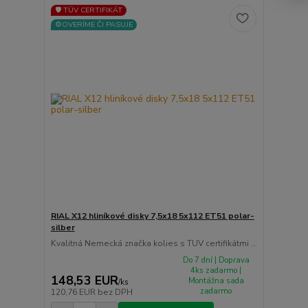
🛡️ TÜV CERTIFIKÁT
⚙️OVERÍME ČI PASUJE
RIAL X12 hliníkové disky 7,5x18 5x112 ET51 polar-
silber
Kvalitná Nemecká značka kolies s TUV certifikátmi ...
Do 7 dní | Doprava
4ks zadarmo |
148,53 EUR
Montážna sada
/
ks
zadarmo
120,76 EUR
bez DPH