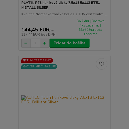
PLATIN P73 hliníkové disky 7,5x18 5x112 ET51
METALL SILBER
Kvalitná Nemecká značka kolies s TUV certifikátmi ...
Do 7 dní | Doprava
4ks zadarmo |
144,45 EUR
Montážna sada
/
ks
zadarmo
117,44 EUR
bez DPH
Pridať do košíka
🛡️ TÜV CERTIFIKÁT
⚙️OVERÍME ČI PASUJE