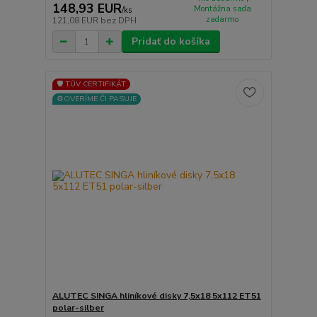
148,93 EUR
Montážna sada
/
ks
zadarmo
121,08 EUR
bez DPH
Pridať do košíka
🛡️ TÜV CERTIFIKÁT
⚙️OVERÍME ČI PASUJE
ALUTEC SINGA hliníkové disky 7,5x18 5x112 ET51
polar-silber