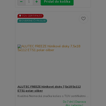
Pridať do košíka
🛡️ TÜV CERTIFIKÁT
⚙️OVERÍME ČI PASUJE
ALUTEC FREEZE hliníkové disky 7,5x18 5x112
ET51 polar-silber
Kvalitná Nemecká značka kolies s TUV certifikátmi ...
Do 7 dní | Doprava
4ks zadarmo |