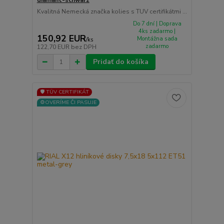
Kvalitná Nemecká značka kolies s TUV certifikátmi ...
Do 7 dní | Doprava
4ks zadarmo |
150,92 EUR
Montážna sada
/
ks
zadarmo
122,70 EUR
bez DPH
Pridať do košíka
🛡️ TÜV CERTIFIKÁT
⚙️OVERÍME ČI PASUJE