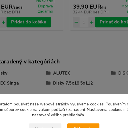
Na sklade |
z
 EUR
39,90 EUR
Doprava
Mon
/
sada
/
ks
zadarmo
UR
bez DPH
32,44 EUR
bez DPH
Pridať do košíka
Pridať do ko
zaradený v kategóriách
isky
ALUTEC
DISK
EC Singa
Disky 7,5x18 5x112
ívateľom používať naše webové stránky využívame cookies. Používaním 
ím súborov cookie na vašom počítači / zariadení. Nastavenia cookies m
nastavení vášho prehliadača.