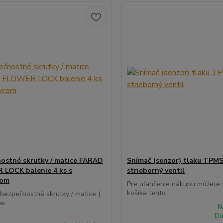
ostné skrutky / matice FARAD
Snímač (senzor) tlaku TPMS
LOCK balenie 4 ks s
strieborný ventil
com
Pre uľahčenie nákupu môžete v
košíka tento...
 bezpečnostné skrutky / matice (
e...
N
Do