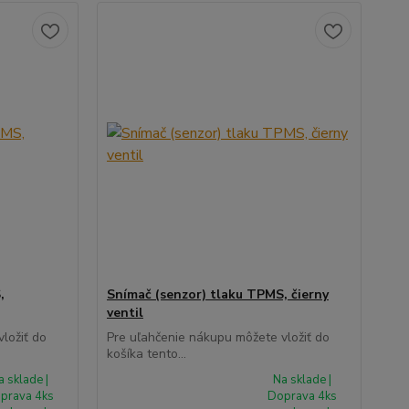
,
Snímač (senzor) tlaku TPMS, čierny
ventil
ložiť do
Pre uľahčenie nákupu môžete vložiť do
košíka tento...
a sklade |
Na sklade |
prava 4ks
Doprava 4ks