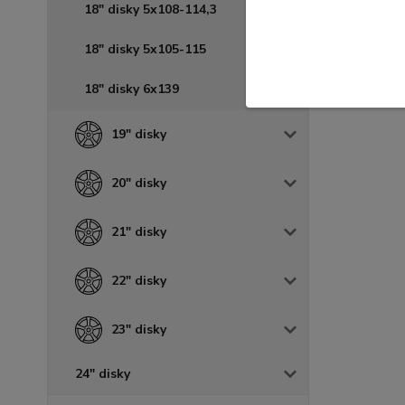
18" disky 5x108-114,3
18" disky 5x105-115
18" disky 6x139
19" disky
20" disky
21" disky
22" disky
23" disky
24" disky