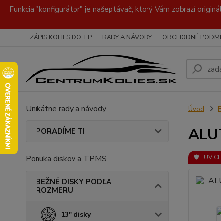
Funkcia "konfigurátor" je našeptávač, ktorý Vám zobrazí originá
ZÁPIS KOLIES DO TP
RADY A NÁVODY
OBCHODNÉ PODMI
Unikátne rady a návody
Úvod
ALUT
PORADÍME TI
Ponuka diskov a TPMS
🛡️ TÜV C
BEŽNÉ DISKY PODĽA
ROZMERU
13" disky