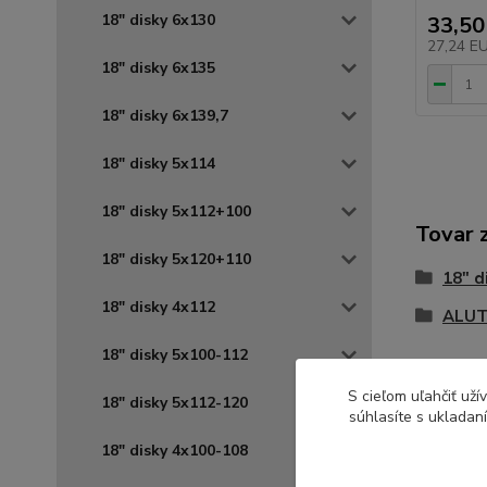
18" disky 6x130
33,50
27,24 E
18" disky 6x135
18" disky 6x139,7
18" disky 5x114
18" disky 5x112+100
Tovar 
18" disky 5x120+110
18" d
18" disky 4x112
ALUT
18" disky 5x100-112
S cieľom uľahčiť už
18" disky 5x112-120
súhlasíte s ukladan
18" disky 4x100-108