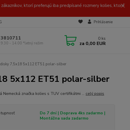
zákazníkov, ktorí preferujú iba predpísané rozmery kolies, ktoré
G
Prihlásenie
/ 3810711
0
ks
za
0,00 EUR
 9.30 - 14.00 *letný režim
disky 7,5x18 5x112 ET51 polar-silber
8 5x112 ET51 polar-silber
ná Nemecká značka kolies s TUV certifikátmi ...
celý popis
tupnosť
Do 7 dní | Doprava 4ks zadarmo |
Montážna sada zadarmo