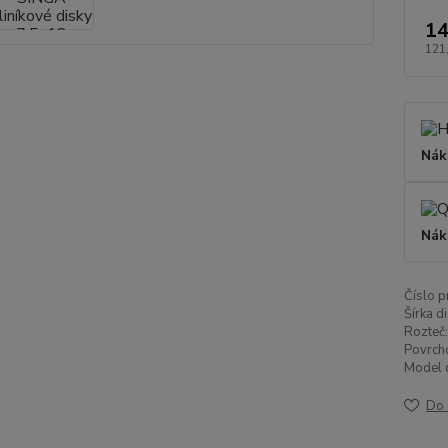
14
121
Nák
Nák
Číslo p
Šírka di
Rozteč:
Povrch
Model d
Do 