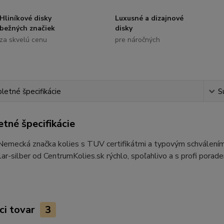
Hliníkové disky
Luxusné a dizajnové
bežných značiek
disky
za skvelú cenu
pre náročných
etné špecifikácie
S
tné špecifikácie
 Nemecká značka kolies s TUV certifikátmi a typovým schvále
r-silber od CentrumKolies.sk rýchlo, spoľahlivo a s profi porad
ci tovar
3