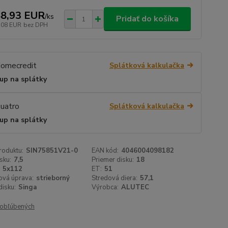
8,93 EUR
/
ks
Pridať do košíka
,08 EUR
bez DPH
Splátková kalkulačka
up na splátky
Splátková kalkulačka
up na splátky
roduktu:
SIN75851V21-0
EAN kód:
4046004098182
sku:
7,5
Priemer disku:
18
5x112
ET:
51
ová úprava:
strieborný
Stredová diera:
57,1
isku:
Singa
Výrobca:
ALUTEC
obľúbených