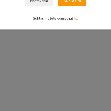
Súhlasím
Nastavenia
Súhlas môžete odmietnuť
tu
.