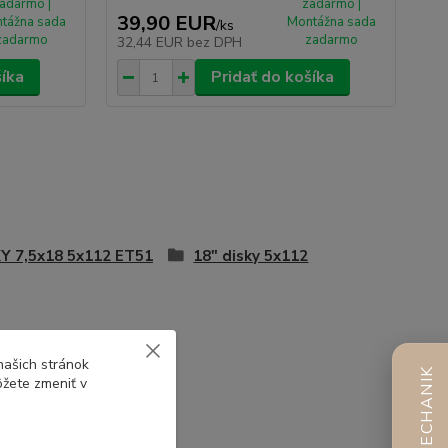
adarmo |
zadarmo |
39,90 EUR
tážna sada
Montážna sada
/
ks
zadarmo
zadarmo
32,44 EUR
bez DPH
šíka
Pridať do košíka
Y 7,5x18 5x112 ET51
18" disky 5x112
našich stránok
AI MECHANIK
ôžete zmeniť v