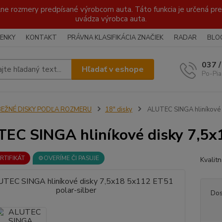
lne rozmery predpísané výrobcom auta. Táto funkcia je určená pre 
uvádza výrobca auta.
ENKY
KONTAKT
PRÁVNA KLASIFIKÁCIA ZNAČIEK
RADAR
BLO
037 
Hľadať v eshope
Po-Pia
BEŽNÉ DISKY PODĽA ROZMERU
18" disky
ALUTEC SINGA hliníkové 
EC SINGA hliníkové disky 7,5x1
ERTIFIKÁT
⚙️OVERÍME ČI PASUJE
Kvalit
Dos