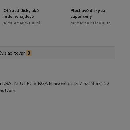
Offroad disky aké
Plechové disky za
inde nenájdete
super ceny
aj na Americké autá
takmer na každé auto
úvisiaci tovar
3
ním KBA. ALUTEC SINGA hliníkové disky 7,5x18 5x112
enstvom.