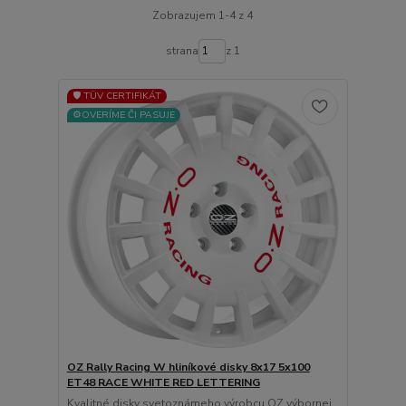
Zobrazujem 1-4 z 4
strana
z 1
🛡️ TÜV CERTIFIKÁT
⚙️OVERÍME ČI PASUJE
OZ Rally Racing W hliníkové disky 8x17 5x100
ET48 RACE WHITE RED LETTERING
Kvalitné disky svetoznámeho výrobcu OZ výbornej