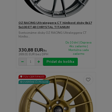
OZ RACING Ultraleggera CT hliníkové disky 8x17
5x100 ET48 CHRYSTAL TITANIUM
Svetoznáme disky OZ RACING Ultraleggera CT
hliníko...
Do 10 dní | Doprava
4ks zadarmo |
330,88 EUR
Montážna sada
/
ks
zadarmo
269,01 EUR
bez DPH
Pridať do košíka
🛡️ TÜV CERTIFIKÁT
⚙️OVERÍME ČI PASUJE