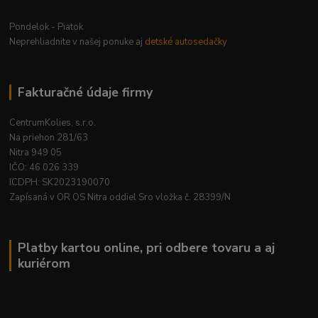
Pondelok - Piatok
Neprehliadnite v našej ponuke aj
detské autosedačky
Fakturačné údaje firmy
CentrumKolies, s.r.o.
Na priehon 281/63
Nitra 949 05
IČO: 46 026 339
ICDPH: SK2023190070
Zapísaná v OR OS Nitra oddiel Sro vložka č. 28399/N
Platby kartou online, pri odbere tovaru a aj
kuriérom