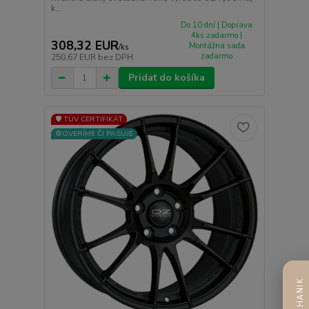
k...
Do 10 dní | Doprava
4ks zadarmo |
308,32 EUR
Montážna sada
/
ks
zadarmo
250,67 EUR
bez DPH
Pridať do košíka
🛡️ TÜV CERTIFIKÁT
⚙️OVERÍME ČI PASUJE
AI MECHANIK