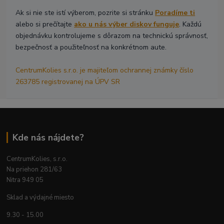
Ak si nie ste istí výberom, pozrite si stránku
Poradíme ti
alebo si prečítajte
ako u nás výber diskov funguje
. Každú
objednávku kontrolujeme s dôrazom na technickú správnosť,
bezpečnosť a použiteľnosť na konkrétnom aute.
CentrumKolies s.r.o. je majiteľom ochrannej známky číslo
263785 registrovanej na ÚPV SR
Kde nás nájdete?
CentrumKolies, s.r.o.
Na priehon 281/63
Nitra 949 05
Sklad a výdajné miesto
9.30 - 15.00