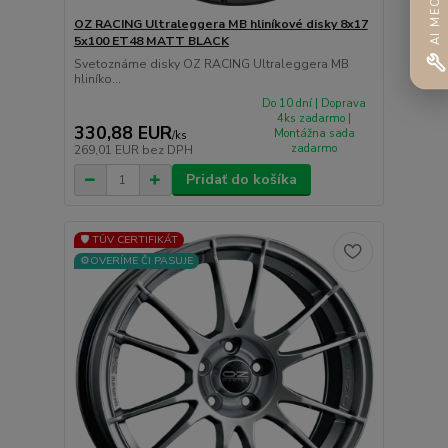
OZ RACING Ultraleggera MB hliníkové disky 8x17
5x100 ET48 MATT BLACK
Svetoznáme disky OZ RACING Ultraleggera MB
hliníko...
Do 10 dní | Doprava
4ks zadarmo |
330,88 EUR
Montážna sada
/
ks
zadarmo
269,01 EUR
bez DPH
Pridať do košíka
🛡️ TÜV CERTIFIKÁT
⚙️OVERÍME ČI PASUJE