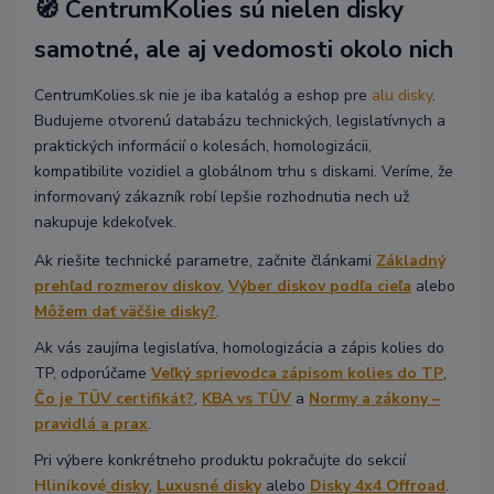
🧭 CentrumKolies sú nielen disky
samotné, ale aj vedomosti okolo nich
CentrumKolies.sk nie je iba katalóg a eshop pre
alu disky
.
Budujeme otvorenú databázu technických, legislatívnych a
praktických informácií o kolesách, homologizácii,
kompatibilite vozidiel a globálnom trhu s diskami. Veríme, že
informovaný zákazník robí lepšie rozhodnutia nech už
nakupuje kdekoľvek.
Ak riešite technické parametre, začnite článkami
Základný
prehľad rozmerov diskov
,
Výber diskov podľa cieľa
alebo
Môžem dať väčšie disky?
.
Ak vás zaujíma legislatíva, homologizácia a zápis kolies do
TP, odporúčame
Veľký sprievodca zápisom kolies do TP
,
Čo je TÜV certifikát?
,
KBA vs TÜV
a
Normy a zákony –
pravidlá a prax
.
Pri výbere konkrétneho produktu pokračujte do sekcií
Hliníkové
disky
,
Luxusné disky
alebo
Disky 4x4 Offroad
.