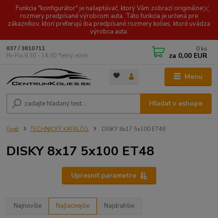
Funkcia "konfigurátor" je našeptávač, ktorý Vám zobrazí originálne
rozmery predpísané výrobcom auta. Táto funkcia je určená pre
zákazníkov, ktorí preferujú iba predpísané rozmery kolies, ktoré uvádza
výrobca auta.
0
ks
037 / 3810711
za
0,00 EUR
Po-Pia 9.30 - 14.00 *letný režim
Menu
Hľadať v eshope
Úvod
TECHNICKÝ KATALÓG
DISKY 8x17 5x100 ET48
DISKY 8x17 5x100 ET48
Upresniť parametre
Najnovšie
Najlacnejšie
Najdrahšie